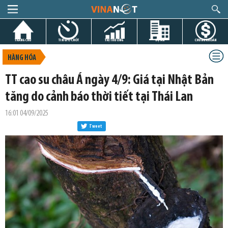
TRANG CHỦ
TIN GIỜ CHÓT
THỊ TRƯỜNG
DỰ ÁN
CHỨNG KHOÁN
HÀNG HÓA
TT cao su châu Á ngày 4/9: Giá tại Nhật Bản
tăng do cảnh báo thời tiết tại Thái Lan
16:01 04/09/2025
Tweet