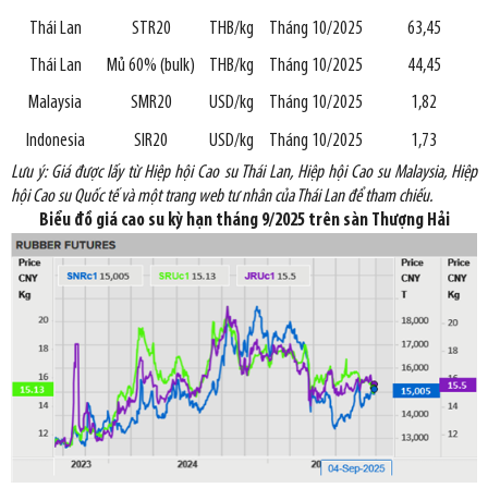
Thái Lan
STR20
THB/kg
Tháng 10/2025
63,45
Thái Lan
Mủ 60% (bulk)
THB/kg
Tháng 10/2025
44,45
Malaysia
SMR20
USD/kg
Tháng 10/2025
1,82
Indonesia
SIR20
USD/kg
Tháng 10/2025
1,73
Lưu ý: Giá được lấy từ Hiệp hội Cao
su Thái Lan, Hiệp hội Cao su Malaysia, Hiệp
hội Cao su Quốc tế và một trang web tư nhân của Thái Lan để tham chiếu.
Biểu đồ giá cao su kỳ hạn tháng 9/2025 trên sàn Thượng Hải