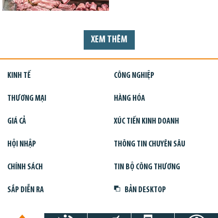
XEM THÊM
KINH TẾ
CÔNG NGHIỆP
THƯƠNG MẠI
HÀNG HÓA
GIÁ CẢ
XÚC TIẾN KINH DOANH
HỘI NHẬP
THÔNG TIN CHUYÊN SÂU
CHÍNH SÁCH
TIN BỘ CÔNG THƯƠNG
SẮP DIỄN RA
BẢN DESKTOP