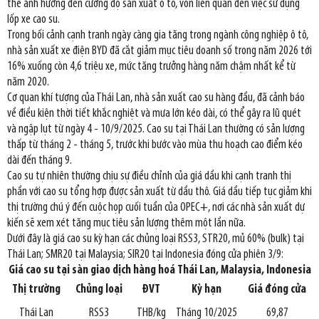
thể ảnh hưởng đến cường độ sản xuất ô tô, vốn liên quan đến việc sử dụng
lốp xe cao su.
Trong bối cảnh cạnh tranh ngày càng gia tăng trong ngành công nghiệp ô tô,
nhà sản xuất xe điện BYD đã cắt giảm mục tiêu doanh số trong năm 2026 tới
16% xuống còn 4,6 triệu xe, mức tăng trưởng hàng năm chậm nhất kể từ
năm 2020.
Cơ quan khí tượng của Thái Lan, nhà sản xuất cao su hàng đầu, đã cảnh báo
về điều kiện thời tiết khắc nghiệt và mưa lớn kéo dài, có thể gây ra lũ quét
và ngập lụt từ ngày 4 - 10/9/2025. Cao su tại Thái Lan thường có sản lượng
thấp từ tháng 2 - tháng 5, trước khi bước vào mùa thu hoạch cao điểm kéo
dài đến tháng 9.
Cao su tự nhiên thường chịu sự điều chỉnh của giá dầu khi cạnh tranh thị
phần với cao su tổng hợp được sản xuất từ dầu thô. Giá dầu tiếp tục giảm khi
thị trường chú ý đến cuộc họp cuối tuần của OPEC+, nơi các nhà sản xuất dự
kiến sẽ xem xét tăng mục tiêu sản lượng thêm một lần nữa.
Dưới đây là giá cao su kỳ hạn các chủng loại RSS3, STR20, mủ 60% (bulk) tại
Thái Lan; SMR20 tại Malaysia; SIR20 tại Indonesia đóng cửa phiên 3/9:
Giá cao su tại
sàn giao dịch hàng hoá Thái Lan, Malaysia, Indonesia
Thị trường
Chủng loại
ĐVT
Kỳ hạn
Giá đóng cửa
Thái Lan
RSS3
THB/kg
Tháng 10/2025
69,87