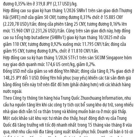
đương 0,35% lên ở 319,8 JPY (2,17 USD)/kg.
Hợp đồng cao su giao kỳ hạn tháng 1/2026 SNRv1 trên sàn giao dịch Thượng
Hải (SHFE) mở cửa giảm 50 CNY, tương đương 0,31% chốt ở 15.885 CNY
(2.220,78 USD)/tấn; đóng cửa phiên tăng 25 CNY, tương đương 0,16% lên
mức 15.960 CNY (2.231,26 USD)/tấn. Cũng trên sàn giao dịch này, hợp đồng
cao su tổng hợp butadiene (SHBRv1) giao kỳ hạn tháng 10/2025 mở cửa
giảm 110 CNY, tương đương 0,92% xuống mức 11.795 CNY/tấn; đóng cửa
giảm 95 CNY, tương đương 0,8%, chốt ở 11.810 CNY/tấn.
Hợp đồng cao su kỳ hạn tháng 1/2026 STFc1 trên sàn SICOM Singapore hôm
nay giao dịch quanh mức 174,6 US cent/kg, giảm 0,2%.
Đồng USD mở cửa giảm so với đồng Yên Nhât; đóng cửa tăng 0,1% giao dịch ở
148,25 JPY đổi 1 USD. Đồng Yên hồi phục (suy yếu) khiến các tài sản định giá
bằng đồng tiền này trở nên đắt đỏ hơn (phải chăng hơn) với các khách hàng
nước ngoài.
Theo Công ty thông tin hàng hóa Trung Quốc Zhuochuang Information, nhu
cầu hạ nguồn tăng lên khi các công ty tích cực bổ sung kho dự trữ, song nhiều
nhà giao dịch vẫn tỏ ra thận trọng và không muốn bán ra ở mức giá thấp.
Một cuộc khảo sát khu vực tư nhân cho thấy, hoạt động dịch vụ của Trung
Quốc đã tăng trưởng với tốc độ nhanh nhất trong 15 tháng vào tháng 8 vừa
qua, nhờ nhu cầu nội địa tăng cùng xuất khẩu phục hồi. Doanh số bán ô tô có