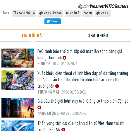
Nguồn:
Vinanet/VITIC/Reuters
Tags:
TT cao su châu Á
giá cao su kỳ hạn
tại châu Á
cao su
giá cao su
Tweet
TIN NỔI BẬT
XEM NHIỀU
FAO cảnh báo thế giới sắp đối mặt làn sóng tăng giá
lương thực mới
KINH TẾ
- 10:29 06/08/2026
Xuất khẩu điện thoại và linh kiện duy trì đà tăng trưởng
nhờ nhu cầu tiêu thụ điện tử phục hồi tại nhiều thị
trường lớn
THƯƠNG MẠI
- 09:06 06/08/2026
Giá dầu thế giới hôm nay 6/8: Giằng co theo biên độ hẹp
NĂNG LƯỢNG
- 08:58 06/08/2026
Triển vọng tích cực của ngành điện tử Việt Nam tại thị
trường Bắc Mỹ