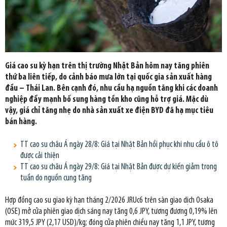
Giá cao su kỳ hạn trên thị trường Nhật Bản hôm nay tăng phiên
thứ ba liên tiếp, do cảnh báo mưa lớn tại quốc gia sản xuất hàng
đầu – Thái Lan. Bên cạnh đó, nhu cầu hạ nguồn tăng khi các doanh
nghiệp đẩy mạnh bố sung hàng tồn kho cũng hỗ trợ giá. Mặc dù
vậy, giá chỉ tăng nhẹ do nhà sản xuất xe điện BYD đã hạ mục tiêu
bán hàng.
TT cao su châu Á ngày 28/8: Giá tại Nhật Bản hồi phục khi nhu cầu ô tô
được cải thiện
TT cao su châu Á ngày 29/8: Giá tại Nhật Bản được dự kiến giảm trong
tuần do nguồn cung tăng
Hợp đồng cao su giao kỳ hạn tháng 2/2026 JRUc6 trên sàn giao dịch Osaka
(OSE) mở cửa phiên giao dịch sáng nay tăng 0,6 JPY, tương đương 0,19% lên
mức 319,5 JPY (2,17 USD)/kg; đóng cửa phiên chiều nay tăng 1,1 JPY, tương