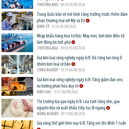
THƯƠNG MẠI
- 08:30 04/08/2026
Trung Quốc bảo vệ mô hình tăng trưởng trước thềm đàm
phán thương mại với Mỹ và EU
KINH TẾ
- 10:43 05/08/2026
Nhập khẩu hàng hóa từ Đức: Máy móc, linh kiện điện tử
làm động lực bứt phá
THƯƠNG MẠI
- 09:05 05/08/2026
Giá kim loại công nghiệp ngày 6/8: Đà tăng lan rộng ở
nhóm kim loại cơ bản
CÔNG NGHIỆP
- 10:59 06/08/2026
Giá kim loại công nghiệp ngày 6/8: Tăng giảm đan xen,
xu hướng phân hóa duy trì
KIM LOẠI
- 10:47 06/08/2026
Thị trường lúa gạo ngày 6/8: Lúa tươi tăng nhẹ, gạo
nguyên liệu và xuất khẩu tiếp tục đi ngang
NÔNG NGHIỆP
- 09:14 06/08/2026
Giá vàng thế giới hôm nay 6/8: Tăng vọt lên đỉnh 7 tuần