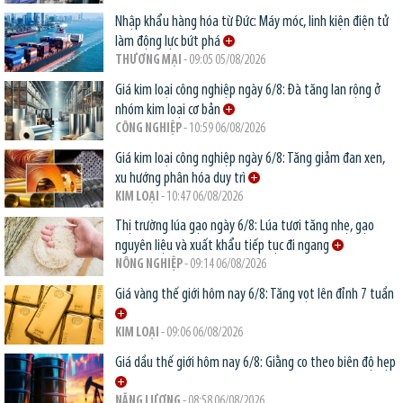
Nhập khẩu hàng hóa từ Đức: Máy móc, linh kiện điện tử
làm động lực bứt phá
THƯƠNG MẠI
- 09:05 05/08/2026
Giá kim loại công nghiệp ngày 6/8: Đà tăng lan rộng ở
nhóm kim loại cơ bản
CÔNG NGHIỆP
- 10:59 06/08/2026
Giá kim loại công nghiệp ngày 6/8: Tăng giảm đan xen,
xu hướng phân hóa duy trì
KIM LOẠI
- 10:47 06/08/2026
Thị trường lúa gạo ngày 6/8: Lúa tươi tăng nhẹ, gạo
nguyên liệu và xuất khẩu tiếp tục đi ngang
NÔNG NGHIỆP
- 09:14 06/08/2026
Giá vàng thế giới hôm nay 6/8: Tăng vọt lên đỉnh 7 tuần
KIM LOẠI
- 09:06 06/08/2026
Giá dầu thế giới hôm nay 6/8: Giằng co theo biên độ hẹp
NĂNG LƯỢNG
- 08:58 06/08/2026