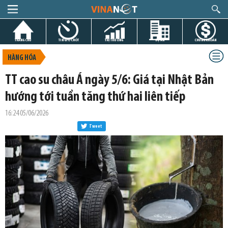
TRANG CHỦ
TIN GIỜ CHÓT
THỊ TRƯỜNG
DỰ ÁN
CHỨNG KHOÁN
HÀNG HÓA
TT cao su châu Á ngày 5/6: Giá tại Nhật Bản
hướng tới tuần tăng thứ hai liên tiếp
16:24 05/06/2026
Tweet