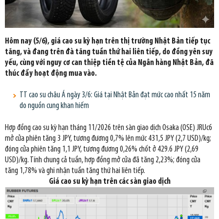
Hôm nay (5/6), giá cao su kỳ hạn trên thị trường Nhật Bản tiếp tục
tăng, và đang trên đà tăng tuần thứ hai liên tiếp, do đồng yên suy
yếu, cùng với nguy cơ can thiệp tiền tệ của Ngân hàng Nhật Bản, đã
thúc đẩy hoạt động mua vào.
TT cao su châu Á ngày 3/6: Giá tại Nhật Bản đạt mức cao nhất 15 năm
do nguồn cung khan hiếm
Hợp đồng cao su kỳ hạn tháng 11/2026 trên sàn giao dịch Osaka (OSE) JRUc6
mở cửa phiên tăng 3 JPY, tương đương 0,7% lên mức 431,5 JPY (2,7 USD)/kg;
đóng cửa phiên tăng 1,1 JPY, tương đương 0,26% chốt ở 429.6 JPY (2,69
USD)/kg. Tính chung cả tuần, hợp đồng mở cửa đã tăng 2,23%; đóng cửa
tăng 1,78% và ghi nhận tuần tăng thứ hai liên tiếp.
Giá cao su
kỳ hạn trên các sàn giao dịch