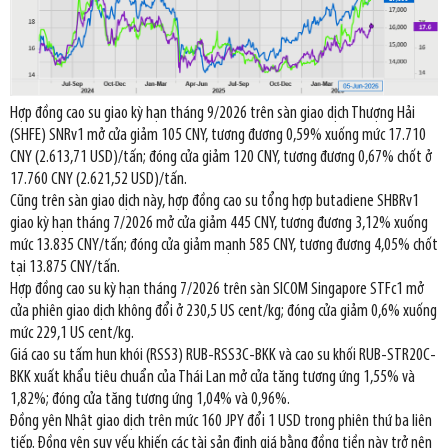
Hợp đồng cao su giao kỳ hạn tháng 9/2026 trên sàn giao dịch Thượng Hải
(SHFE) SNRv1 mở cửa giảm 105 CNY, tương đương 0,59% xuống mức 17.710
CNY (2.613,71 USD)/tấn; đóng cửa giảm 120 CNY, tương đương 0,67% chốt ở
17.760 CNY (2.621,52 USD)/tấn.
Cũng trên sàn giao dịch này, hợp đồng cao su tổng hợp butadiene SHBRv1
giao kỳ hạn tháng 7/2026 mở cửa giảm 445 CNY, tương đương 3,12% xuống
mức 13.835 CNY/tấn; đóng cửa giảm mạnh 585 CNY, tương đương 4,05% chốt
tại 13.875 CNY/tấn.
Hợp đồng cao su kỳ hạn tháng 7/2026 trên sàn SICOM Singapore STFc1 mở
cửa phiên giao dịch không đổi ở 230,5 US cent/kg; đóng cửa giảm 0,6% xuống
mức 229,1 US cent/kg.
Giá cao su tấm hun khói (RSS3) RUB-RSS3C-BKK và cao su khối RUB-STR20C-
BKK xuất khẩu tiêu chuẩn của Thái Lan mở cửa tăng tương ứng 1,55% và
1,82%; đóng cửa tăng tương ứng 1,04% và 0,96%.
Đồng yên Nhật giao dịch trên mức 160 JPY đổi 1 USD trong phiên thứ ba liên
tiếp. Đồng yên suy yếu khiến các tài sản định giá bằng đồng tiền này trở nên