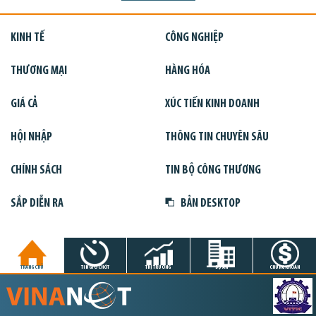
KINH TẾ
CÔNG NGHIỆP
THƯƠNG MẠI
HÀNG HÓA
GIÁ CẢ
XÚC TIẾN KINH DOANH
HỘI NHẬP
THÔNG TIN CHUYÊN SÂU
CHÍNH SÁCH
TIN BỘ CÔNG THƯƠNG
SẮP DIỄN RA
BẢN DESKTOP
TRANG CHỦ
TIN GIỜ CHÓT
THỊ TRƯỜNG
DỰ ÁN
CHỨNG KHOÁN