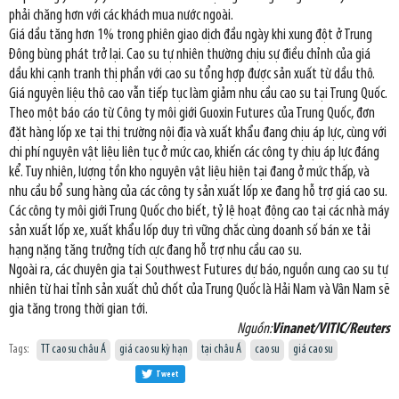
phải chăng hơn với các khách mua nước ngoài.
Giá dầu tăng hơn 1% trong phiên giao dịch đầu ngày khi xung đột ở Trung
Đông bùng phát trở lại. Cao su tự nhiên thường chịu sự điều chỉnh của giá
dầu khi cạnh tranh thị phần với cao su tổng hợp được sản xuất từ dầu thô.
Giá nguyên liệu thô cao vẫn tiếp tục làm giảm nhu cầu cao su tại Trung Quốc.
Theo một báo cáo từ Công ty môi giới Guoxin Futures của Trung Quốc, đơn
đặt hàng lốp xe tại thị trường nội địa và xuất khẩu đang chịu áp lực, cùng với
chi phí nguyên vật liệu liên tục ở mức cao, khiến các công ty chịu áp lực đáng
kể. Tuy nhiên, lượng tồn kho nguyên vật liệu hiện tại đang ở mức thấp, và
nhu cầu bổ sung hàng của các công ty sản xuất lốp xe đang hỗ trợ giá cao su.
Các công ty môi giới Trung Quốc cho biết, tỷ lệ hoạt động cao tại các nhà máy
sản xuất lốp xe, xuất khẩu lốp duy trì vững chắc cùng doanh số bán xe tải
hạng nặng tăng trưởng tích cực đang hỗ trợ nhu cầu cao su.
Ngoài ra, các chuyên gia tại Southwest Futures dự báo, nguồn cung cao su tự
nhiên từ hai tỉnh sản xuất chủ chốt của Trung Quốc là Hải Nam và Vân Nam sẽ
gia tăng trong thời gian tới.
Nguồn:
Vinanet/VITIC/Reuters
Tags:
TT cao su châu Á
giá cao su kỳ hạn
tại châu Á
cao su
giá cao su
Tweet