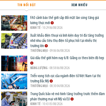
TIN NỔI BẬT
XEM NHIỀU
FAO cảnh báo thế giới sắp đối mặt làn sóng tăng giá
lương thực mới
KINH TẾ
- 10:29 06/08/2026
Xuất khẩu điện thoại và linh kiện duy trì đà tăng trưởng
nhờ nhu cầu tiêu thụ điện tử phục hồi tại nhiều thị
trường lớn
THƯƠNG MẠI
- 09:06 06/08/2026
Giá dầu thế giới hôm nay 6/8: Giằng co theo biên độ hẹp
NĂNG LƯỢNG
- 08:58 06/08/2026
Triển vọng tích cực của ngành điện tử Việt Nam tại thị
trường Bắc Mỹ
THƯƠNG MẠI
- 08:30 04/08/2026
Trung Quốc bảo vệ mô hình tăng trưởng trước thềm đàm
phán thương mại với Mỹ và EU
KINH TẾ
- 10:43 05/08/2026