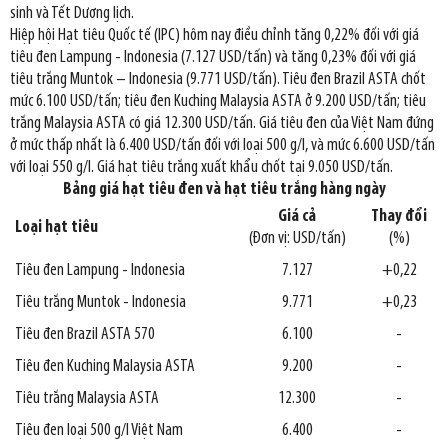
sinh và Tết Dương lịch.
Hiệp hội Hạt tiêu Quốc tế (IPC) hôm nay điều chỉnh tăng 0,22% đối với giá
tiêu đen Lampung - Indonesia (7.127 USD/tấn) và tăng 0,23% đối với giá
tiêu trắng Muntok – Indonesia (9.771 USD/tấn). Tiêu đen Brazil ASTA chốt
mức 6.100 USD/tấn; tiêu đen Kuching Malaysia ASTA ở 9.200 USD/tấn; tiêu
trắng Malaysia ASTA có giá 12.300 USD/tấn. Giá tiêu đen của Việt Nam đứng
ở mức thấp nhất là 6.400 USD/tấn đối với loại 500 g/l, và mức 6.600 USD/tấn
với loại 550 g/l. Giá hạt tiêu trắng xuất khẩu chốt tại 9.050 USD/tấn.
Bảng giá hạt tiêu đen và hạt tiêu trắng hàng ngày
Giá cả
Thay đổi
Loại hạt tiêu
(Đơn vị: USD/tấn)
(%)
Tiêu đen Lampung - Indonesia
7.127
+0,22
Tiêu trắng Muntok - Indonesia
9.771
+0,23
Tiêu đen Brazil ASTA 570
6.100
-
Tiêu đen Kuching Malaysia ASTA
9.200
-
Tiêu trắng Malaysia ASTA
12.300
-
Tiêu đen loại 500 g/l Việt Nam
6.400
-