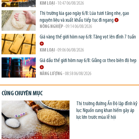
KIM LOẠI
- 10:47 06/08/2026
Thị trường lúa gạo ngày 6/8: Lúa tươi tăng nhẹ, gạo
nguyên liệu và xuất khẩu tiếp tục đi ngang
NÔNG NGHIỆP
- 09:14 06/08/2026
Giá vàng thế giới hôm nay 6/8: Tăng vọt lên đỉnh 7 tuần
KIM LOẠI
- 09:06 06/08/2026
Giá dầu thế giới hôm nay 6/8: Giằng co theo biên độ hẹp
NĂNG LƯỢNG
- 08:58 06/08/2026
CÙNG CHUYÊN MỤC
Thị trường đường Ấn Độ lập đỉnh kỷ
lục: Nguồn cung khan hiếm gây áp
lực lớn trước mùa lễ hội