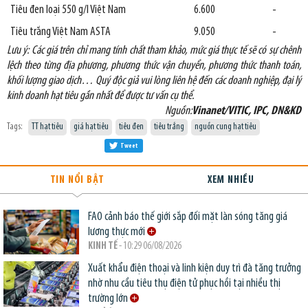
Tiêu đen loại 550 g/l Việt Nam
6.600
-
Tiêu trắng Việt Nam ASTA
9.050
-
Lưu ý: Các giá trên chỉ mang tính chất tham khảo, mức giá thực tế sẽ có sự chênh
lệch theo từng địa phương, phương thức vận chuyển, phương thức thanh toán,
khối lượng giao dịch… Quý độc giả vui lòng liên hệ đến các doanh nghiệp, đại lý
kinh doanh hạt tiêu gần nhất để được tư vấn cụ thể.
Nguồn:
Vinanet/VITIC, IPC, DN&KD
Tags:
TT hạt tiêu
giá hạt tiêu
tiêu đen
tiêu trắng
nguồn cung hạt tiêu
Tweet
TIN NỔI BẬT
XEM NHIỀU
FAO cảnh báo thế giới sắp đối mặt làn sóng tăng giá
lương thực mới
KINH TẾ
- 10:29 06/08/2026
Xuất khẩu điện thoại và linh kiện duy trì đà tăng trưởng
nhờ nhu cầu tiêu thụ điện tử phục hồi tại nhiều thị
trường lớn