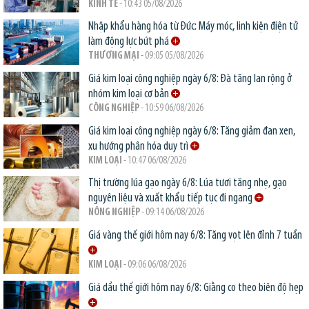
KINH TẾ
- 10:43 05/08/2026
Nhập khẩu hàng hóa từ Đức: Máy móc, linh kiện điện tử
làm động lực bứt phá
THƯƠNG MẠI
- 09:05 05/08/2026
Giá kim loại công nghiệp ngày 6/8: Đà tăng lan rộng ở
nhóm kim loại cơ bản
CÔNG NGHIỆP
- 10:59 06/08/2026
Giá kim loại công nghiệp ngày 6/8: Tăng giảm đan xen,
xu hướng phân hóa duy trì
KIM LOẠI
- 10:47 06/08/2026
Thị trường lúa gạo ngày 6/8: Lúa tươi tăng nhẹ, gạo
nguyên liệu và xuất khẩu tiếp tục đi ngang
NÔNG NGHIỆP
- 09:14 06/08/2026
Giá vàng thế giới hôm nay 6/8: Tăng vọt lên đỉnh 7 tuần
KIM LOẠI
- 09:06 06/08/2026
Giá dầu thế giới hôm nay 6/8: Giằng co theo biên độ hẹp