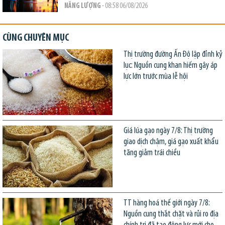
NĂNG LƯỢNG
- 08:58 06/08/2026
CÙNG CHUYÊN MỤC
Thị trường đường Ấn Độ lập đỉnh kỷ
lục: Nguồn cung khan hiếm gây áp
lực lớn trước mùa lễ hội
Giá lúa gạo ngày 7/8: Thị trường
giao dịch chậm, giá gạo xuất khẩu
tăng giảm trái chiều
TT hàng hoá thế giới ngày 7/8:
Nguồn cung thắt chặt và rủi ro địa