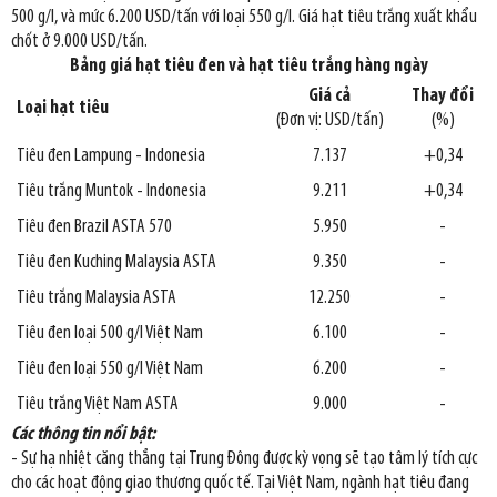
500 g/l, và mức 6.200 USD/tấn với loại 550 g/l. Giá hạt tiêu trắng xuất khẩu
chốt ở 9.000 USD/tấn.
Bảng giá hạt tiêu đen và hạt tiêu trắng hàng ngày
Giá cả
Thay đổi
Loại hạt tiêu
(Đơn vị: USD/tấn)
(%)
Tiêu đen Lampung - Indonesia
7.137
+0,34
Tiêu trắng Muntok - Indonesia
9.211
+0,34
Tiêu đen Brazil ASTA 570
5.950
-
Tiêu đen Kuching Malaysia ASTA
9.350
-
Tiêu trắng Malaysia ASTA
12.250
-
Tiêu đen loại 500 g/l Việt Nam
6.100
-
Tiêu đen loại 550 g/l Việt Nam
6.200
-
Tiêu trắng Việt Nam ASTA
9.000
-
Các thông tin nổi bật:
- Sự hạ nhiệt căng thẳng tại Trung Đông được kỳ vọng sẽ tạo tâm lý tích cực
cho các hoạt động giao thương quốc tế. Tại Việt Nam, ngành hạt tiêu đang