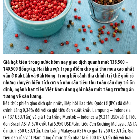
Giá hạt tiêu trong nước hôm nay giao dịch quanh mức 138.500 –
140.500 đồng/kg. Hai khu vực trọng điểm cho giá thu mua cao nhất
vẫn ở Đắk Lắk và Đắk Nông. Trong bối cảnh địa chính trị thế giới có
những chuyển biến tích cực và nhu cầu tiêu thụ toàn cầu duy trì ổn
định, ngành hạt tiêu Việt Nam đang ghi nhận mức tăng trưởng ấn
tượng về sản lượng.
Kết thúc phiên giao dịch gần nhất, Hiệp hội Hạt tiêu Quốc tế (IPC) đã điều
chỉnh tăng 0,34% đối với cả giá tiêu đen xuất khẩu Lampung – Indonesia
(7.137 USD/tấn) và giá tiêu trắng Muntok – Indonesia (9.211 USD/tấn). Tiêu
đen Brazil ASTA 570 chốt tại 5.950 USD/tấn; tiêu đen Kuching Malaysia ASTA
ở mức 9.350 USD/tấn; tiêu trắng Malaysia ASTA có giá 12.250 USD/tấn. Giá
tiêu đen của Việt Nam đứng ở mức thấp nhất là 6.100 USD/tấn đối với loại