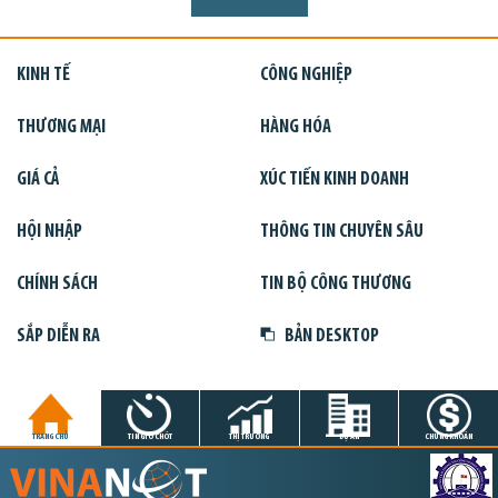
KINH TẾ
CÔNG NGHIỆP
THƯƠNG MẠI
HÀNG HÓA
GIÁ CẢ
XÚC TIẾN KINH DOANH
HỘI NHẬP
THÔNG TIN CHUYÊN SÂU
CHÍNH SÁCH
TIN BỘ CÔNG THƯƠNG
SẮP DIỄN RA
BẢN DESKTOP
TRANG CHỦ
TIN GIỜ CHÓT
THỊ TRƯỜNG
DỰ ÁN
CHỨNG KHOÁN