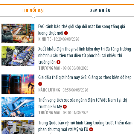
TIN NỔI BẬT
XEM NHIỀU
FAO cảnh báo thế giới sắp đối mặt làn sóng tăng giá
lương thực mới
KINH TẾ
- 10:29 06/08/2026
Xuất khẩu điện thoại và linh kiện duy trì đà tăng trưởng
nhờ nhu cầu tiêu thụ điện tử phục hồi tại nhiều thị
trường lớn
THƯƠNG MẠI
- 09:06 06/08/2026
Giá dầu thế giới hôm nay 6/8: Giằng co theo biên độ hẹp
NĂNG LƯỢNG
- 08:58 06/08/2026
Triển vọng tích cực của ngành điện tử Việt Nam tại thị
trường Bắc Mỹ
THƯƠNG MẠI
- 08:30 04/08/2026
Trung Quốc bảo vệ mô hình tăng trưởng trước thềm đàm
phán thương mại với Mỹ và EU