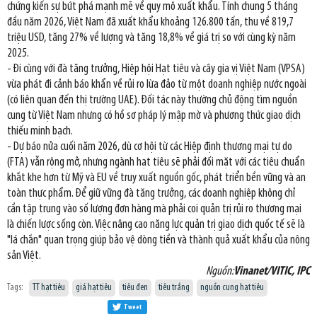
chứng kiến sự bứt phá mạnh mẽ về quy mô xuất khẩu. Tính chung 5 tháng
đầu năm 2026, Việt Nam đã xuất khẩu khoảng 126.800 tấn, thu về 819,7
triệu USD, tăng 27% về lượng và tăng 18,8% về giá trị so với cùng kỳ năm
2025.
- Đi cùng với đà tăng trưởng, Hiệp hội Hạt tiêu và cây gia vị Việt Nam (VPSA)
vừa phát đi cảnh báo khẩn về rủi ro lừa đảo từ một doanh nghiệp nước ngoài
(có liên quan đến thị trường UAE). Đối tác này thường chủ động tìm nguồn
cung từ Việt Nam nhưng có hồ sơ pháp lý mập mờ và phương thức giao dịch
thiếu minh bạch.
- Dự báo nửa cuối năm 2026, dù cơ hội từ các Hiệp định thương mại tự do
(FTA) vẫn rộng mở, nhưng ngành hạt tiêu sẽ phải đối mặt với các tiêu chuẩn
khắt khe hơn từ Mỹ và EU về truy xuất nguồn gốc, phát triển bền vững và an
toàn thực phẩm. Để giữ vững đà tăng trưởng, các doanh nghiệp không chỉ
cần tập trung vào số lượng đơn hàng mà phải coi quản trị rủi ro thương mại
là chiến lược sống còn. Việc nâng cao năng lực quản trị giao dịch quốc tế sẽ là
"lá chắn" quan trọng giúp bảo vệ dòng tiền và thành quả xuất khẩu của nông
sản Việt.
Nguồn:
Vinanet/VITIC, IPC
Tags:
TT hạt tiêu
giá hạt tiêu
tiêu đen
tiêu trắng
nguồn cung hạt tiêu
Tweet