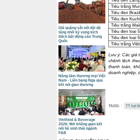
Tiêu đen Lamp
Tiêu trắng Mun
Tiêu đen Brazi
Tiêu đen Kuch
Tiêu trắng Ma
Giá quặng sắt nối dài đà
Tiêu đen loại 
tăng nhờ kỳ vọng kích
thích bất động sản Trung
Tiêu đen loại 
Quốc
Tiêu trắng Vi
Lưu ý: Các giá 
chênh lệch the
thanh toán, kh
doanh nghiệp, đ
Nâng tầm thương mại Việt
Nam - Liên bang Nga qua
kết nối giao thương
TAGS:
TT hạt t
Vietfood & Beverage
2026: Mở không gian kết
nối hệ sinh thái ngành
F&B