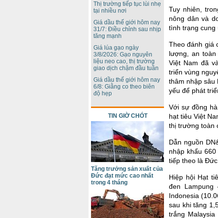
Thị trường tiếp tục lùi nhẹ
Tuy nhiên, tron
tại nhiều nơi
nông dân và d
Giá dầu thế giới hôm nay
tình trạng cung
31/7: Điều chỉnh sau nhịp
tăng mạnh
Theo đánh giá 
Giá lúa gạo ngày
lượng, an toàn
3/8/2026: Gạo nguyên
liệu neo cao, thị trường
Việt Nam đã v
giao dịch chậm đầu tuần
triển vùng nguy
Giá dầu thế giới hôm nay
thâm nhập sâu h
6/8: Giằng co theo biên
yếu để phát tri
độ hẹp
Với sự đồng hà
hạt tiêu Việt N
TIN GIỜ CHÓT
thị trường toàn 
Dẫn nguồn DN&K
nhập khẩu 660 t
tiếp theo là Đứ
Tăng trưởng sản xuất của
Đức đạt mức cao nhất
Hiệp hội Hạt ti
trong 4 tháng
đen Lampung -
Indonesia (10.
sau khi tăng 1,
trắng Malaysia