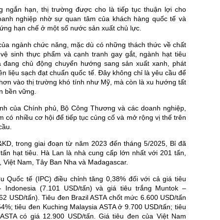
g ngắn hạn, thị trường được cho là tiếp tục thuận lợi cho
oanh nghiệp nhờ sự quan tâm của khách hàng quốc tế và
 ứng hạn chế ở một số nước sản xuất chủ lực.
của ngành chức năng, mặc dù có những thách thức về chất
 vệ sinh thực phẩm và cạnh tranh gay gắt, ngành hạt tiêu
à đang chủ động chuyển hướng sang sản xuất xanh, phát
ên liệu sạch đạt chuẩn quốc tế. Đây không chỉ là yêu cầu để
ơn vào thị trường khó tính như Mỹ, mà còn là xu hướng tất
ển bền vững.
nh của Chính phủ, Bộ Công Thương và các doanh nghiệp,
am có nhiều cơ hội để tiếp tục củng cố và mở rộng vị thế trên
cầu.
D, trong giai đoạn từ năm 2023 đến tháng 5/2025, Bỉ đã
ấn hạt tiêu. Hà Lan là nhà cung cấp lớn nhất với 201 tấn,
c, Việt Nam, Tây Ban Nha và Madagascar.
êu Quốc tế (IPC) điều chỉnh tăng 0,38% đối với cả giá tiêu
 Indonesia (7.101 USD/tấn) và giá tiêu trắng Muntok –
062 USD/tấn). Tiêu đen Brazil ASTA chốt mức 6.600 USD/tấn
54%; tiêu đen Kuching Malaysia ASTA ở 9.700 USD/tấn; tiêu
 ASTA có giá 12.900 USD/tấn. Giá tiêu đen của Việt Nam