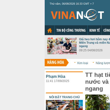
Thứ năm, 06/08/2026 16:33 GMT + 7
TIN BỘ CÔNG THƯƠNG
KINH TẾ
CÔNG
Giá heo hơi hôm nay 4
Miền Trung và miền N
ngang
09:25 04/08/2026
HÀNG HÓA
Kim loại
Năng lượ
TT hạt t
Phạm Hòa
nước và 
11:41 17/09/2025
ngang
NỔI BẬT TRANG CHỦ