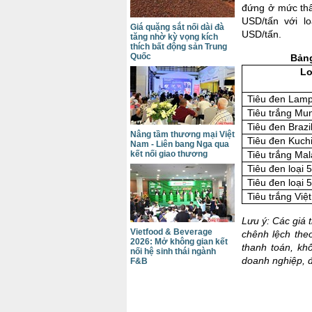
đứng ở mức thấp
USD/tấn với lo
Giá quặng sắt nối dài đà
USD/tấn.
tăng nhờ kỳ vọng kích
thích bất động sản Trung
Quốc
Bảng
Lo
Tiêu đen Lamp
Tiêu trắng Mun
Tiêu đen Brazi
Nâng tầm thương mại Việt
Tiêu đen Kuch
Nam - Liên bang Nga qua
Tiêu trắng Ma
kết nối giao thương
Tiêu đen loại 
Tiêu đen loại 
Tiêu trắng Vi
Lưu ý: Các giá 
Vietfood & Beverage
chênh lệch the
2026: Mở không gian kết
thanh toán, kh
nối hệ sinh thái ngành
doanh nghiệp, đ
F&B