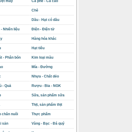
Dệt may
Cà phê - Ca cao
Chè
Dầu - Hạt có dầu
- Nhiên liệu
Điện - Điện tử
ấy
Hàng hóa khác
u
Hạt tiêu
t - Phân bón
Kim loại màu
ạo
Mía - Đường
c
Nhựa - Chất dẻo
ủ - Quả
Rượu - Bia - NGK
p
Sữa, sản phẩm sữa
á
Thịt, sản phẩm thịt
 chăn nuôi
Thực phẩm
i sản
Vàng - Bạc - Đá quý