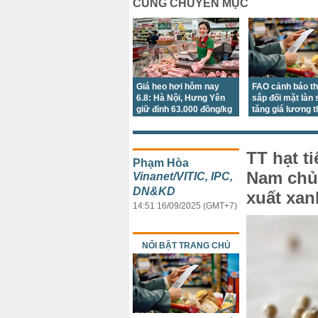
CÙNG CHUYÊN MỤC
Giá heo hơi hôm nay
FAO cảnh báo th
6.8: Hà Nội, Hưng Yên
sắp đối mặt làn
giữ đỉnh 63.000 đồng/kg
tăng giá lương 
TT hạt t
Phạm Hòa
Nam chủ
Vinanet/VITIC, IPC,
DN&KD
xuất xan
14:51 16/09/2025 (GMT+7)
NỔI BẬT TRANG CHỦ