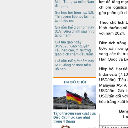
lực để tăng mạ
Miền Trung và miền Nam
đi ngang
chi phí logistic
góp phần giữ cho
Giá heo hơi hôm nay 5/8:
Thị trường tiếp tục lùi nhẹ
tại nhiều nơi
Theo chủ tịch L
Giá dầu thế giới hôm nay
bình thường nă
31/7: Điều chỉnh sau nhịp
với năm 2024.
tăng mạnh
Giá lúa gạo ngày
Diện tích trồn
3/8/2026: Gạo nguyên
80% sản lượng
liệu neo cao, thị trường
sang các thị t
giao dịch chậm đầu tuần
Hàn Quốc và Li
Giá dầu thế giới hôm nay
6/8: Giằng co theo biên
Hiệp hội Hạt ti
độ hẹp
Indonesia (7.1
USD/tấn). Tiêu
TIN GIỜ CHÓT
Malaysia ASTA 
USD/tấn. Giá 
USD/tấn đối với
tiêu trắng xuất 
Bảng
Tăng trưởng sản xuất của
Lo
Đức đạt mức cao nhất
trong 4 tháng