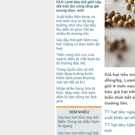
FAO cảnh báo thế giới sắp
đối mặt làn sóng tăng giá
lương thực mới
Xuất khẩu điện thoại và
linh kiện duy trì đà tăng
trưởng nhờ nhu cầu tiêu
thụ điện tử phục hồi tại
nhiều thị trường lớn
Giá dầu thế giới hôm nay
6/8: Giằng co theo biên độ
hẹp
Triển vọng tích cực của
ngành điện tử Việt Nam tại
thị trường Bắc Mỹ
Trung Quốc bảo vệ mô
hình tăng trưởng trước
Giá hạt tiêu t
thềm đàm phán thương
đồng/kg. Lượn
mại với Mỹ và EU
giữ ở mức cao
Nhập khẩu hàng hóa từ
báo giá hạt ti
Đức: Máy móc, linh kiện
biến thời tiết
điện tử làm động lực bứt
phá
trường lớn.
TT hạt tiêu ngà
XEM NHIỀU
xuất khẩu lại sô
Giá heo hơi hôm nay 4/8:
Miền Trung và miền Nam
TT hạt tiêu tuần
đi ngang
mới
Giá heo hơi hôm nay 5/8: