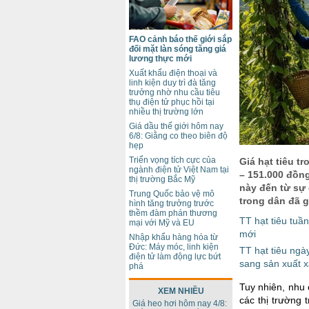
FAO cảnh báo thế giới sắp
đối mặt làn sóng tăng giá
lương thực mới
Xuất khẩu điện thoại và
linh kiện duy trì đà tăng
trưởng nhờ nhu cầu tiêu
thụ điện tử phục hồi tại
nhiều thị trường lớn
Giá dầu thế giới hôm nay
6/8: Giằng co theo biên độ
hẹp
Triển vọng tích cực của
Giá hạt tiêu t
ngành điện tử Việt Nam tại
– 151.000 đồn
thị trường Bắc Mỹ
này đến từ sự
Trung Quốc bảo vệ mô
trong dân đã 
hình tăng trưởng trước
thềm đàm phán thương
TT hạt tiêu tuần
mại với Mỹ và EU
mới
Nhập khẩu hàng hóa từ
Đức: Máy móc, linh kiện
TT hạt tiêu ng
điện tử làm động lực bứt
sang sản xuất 
phá
Tuy nhiên, nhu 
XEM NHIỀU
các thị trường
Giá heo hơi hôm nay 4/8: