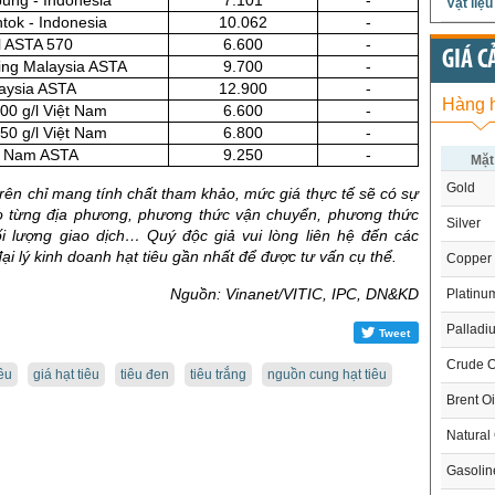
ung - Indonesia
7.101
-
Vật liệ
tok - Indonesia
10.062
-
l ASTA 570
6.600
-
GIÁ C
ing Malaysia ASTA
9.700
-
laysia ASTA
12.900
-
Hàng 
500 g/l Việt Nam
6.600
-
550 g/l Việt Nam
6.800
-
ệt Nam ASTA
9.250
-
Mặt
Gold
trên chỉ mang tính chất tham khảo, mức giá thực tế sẽ có sự
o từng địa phương, phương thức vận chuyển, phương thức
Silver
ối lượng giao dịch… Quý độc giả vui lòng liên hệ đến các
ại lý kinh doanh hạt tiêu gần nhất để được tư vấn cụ thể.
Copper
Nguồn: Vinanet/VITIC, IPC, DN&KD
Platinu
Palladi
Tweet
Crude O
iêu
giá hạt tiêu
tiêu đen
tiêu trắng
nguồn cung hạt tiêu
Brent Oi
Natural
Gasoli