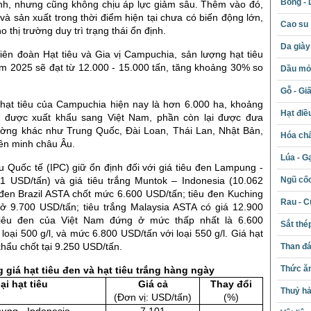
Bông - 
nh, nhưng cũng không chịu áp lực giảm sâu. Thêm vào đó,
s và sản xuất trong thời điểm hiện tại chưa có biến động lớn,
Cao su
 thị trường duy trì trạng thái ổn định.
Da giày
iên đoàn Hạt tiêu và Gia vị Campuchia, sản lượng hạt tiêu
m 2025 sẽ đạt từ 12.000 - 15.000 tấn, tăng khoảng 30% so
Dầu mỏ 
Gỗ - Gi
g hạt tiêu của Campuchia hiện nay là hơn 6.000 ha, khoảng
Hạt điề
 được xuất khẩu sang Việt Nam, phần còn lại được đưa
rường khác như Trung Quốc, Đài Loan, Thái Lan, Nhật Bản,
Hóa chấ
ên minh châu Âu.
Lúa - G
êu Quốc tế (IPC) giữ ổn định đối với giá tiêu đen Lampung -
Ngũ cố
01 USD/tấn) và giá tiêu trắng Muntok – Indonesia (10.062
 đen Brazil ASTA chốt mức 6.600 USD/tấn; tiêu đen Kuching
Rau - C
ở 9.700 USD/tấn; tiêu trắng Malaysia ASTA có giá 12.900
tiêu đen của Việt Nam đứng ở mức thấp nhất là 6.600
Sắt thé
 loại 500 g/l, và mức 6.800 USD/tấn với loại 550 g/l. Giá hạt
khẩu chốt tại 9.250 USD/tấn.
Than đ
Thức ăn
 giá hạt tiêu đen và hạt tiêu trắng hàng ngày
ại hạt tiêu
Giá cả
Thay đổi
Thuỷ hả
(Đơn vị: USD/tấn)
(%)