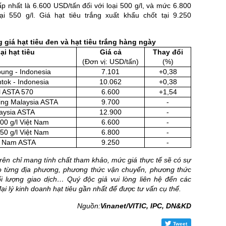
 nhất là 6.600 USD/tấn đối với loại 500 g/l, và mức 6.800
ại 550 g/l. Giá hạt tiêu trắng xuất khẩu chốt tại 9.250
 giá hạt tiêu đen và hạt tiêu trắng hàng ngày
ại hạt tiêu
Giá cả
Thay đổi
(Đơn vị: USD/tấn)
(%)
ung - Indonesia
7.101
+0,38
tok - Indonesia
10.062
+0,38
l ASTA 570
6.600
+1,54
ing Malaysia ASTA
9.700
-
laysia ASTA
12.900
-
500 g/l Việt Nam
6.600
-
550 g/l Việt Nam
6.800
-
ệt Nam ASTA
9.250
-
trên chỉ mang tính chất tham khảo, mức giá thực tế sẽ có sự
o từng địa phương, phương thức vận chuyển, phương thức
ối lượng giao dịch… Quý độc giả vui lòng liên hệ đến các
ại lý kinh doanh hạt tiêu gần nhất để được tư vấn cụ thể.
Nguồn:
Vinanet/VITIC, IPC, DN&KD
Tweet