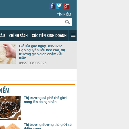
TÌM KIẾM
SÂU
CHÍNH SÁCH
XÚC TIẾN KINH DOANH
Giá lúa gạo ngày 3/8/2026:
Gạo nguyên liệu neo cao, thị
trường giao dịch chậm đầu
tuần
09:27 03/08/2026
ĐIỂM
Thị trường cà phê thế giới
nóng lên do hạn hán
Thị trường đường thế giới sẽ
thiếu cung