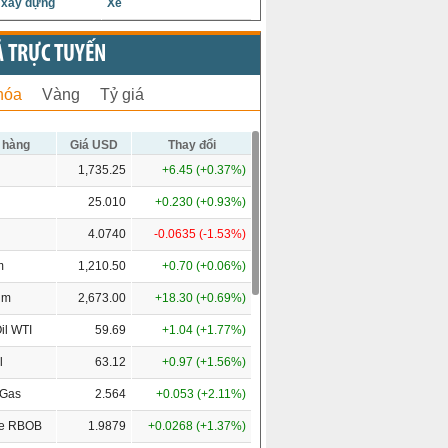
u xây dựng
Xe
Ả TRỰC TUYẾN
hóa
Vàng
Tỷ giá
 hàng
Giá USD
Thay đổi
1,735.25
+6.45 (+0.37%)
25.010
+0.230 (+0.93%)
4.0740
-0.0635 (-1.53%)
m
1,210.50
+0.70 (+0.06%)
um
2,673.00
+18.30 (+0.69%)
il WTI
59.69
+1.04 (+1.77%)
l
63.12
+0.97 (+1.56%)
 Gas
2.564
+0.053 (+2.11%)
ne RBOB
1.9879
+0.0268 (+1.37%)