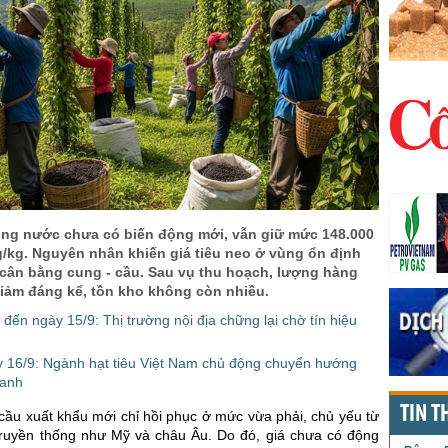
rong nước chưa có biến động mới, vẫn giữ mức 148.000
g/kg. Nguyên nhân khiến giá tiêu neo ở vùng ổn định
 cân bằng cung - cầu. Sau vụ thu hoạch, lượng hàng
giảm đáng kể, tồn kho không còn nhiều.
 đến ngày 15/9: Thị trường nội địa chững lại chờ tín hiệu
ày 16/9: Ngành hạt tiêu Việt Nam chủ động chuyển hướng
xanh
TIN T
cầu xuất khẩu mới chỉ hồi phục ở mức vừa phải, chủ yếu từ
 truyền thống như Mỹ và châu Âu. Do đó, giá chưa có động