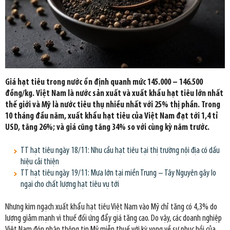
Giá hạt tiêu trong nước ổn định quanh mức 145.000 – 146.500
đồng/kg. Việt Nam là nước sản xuất và xuất khẩu hạt tiêu lớn nhất
thế giới và Mỹ là nước tiêu thụ nhiều nhất với 25% thị phần. Trong
10 tháng đầu năm, xuất khẩu hạt tiêu của Việt Nam đạt tới 1,4 tỉ
USD, tăng 26%; và giá cũng tăng 34% so với cùng kỳ năm trước.
TT hạt tiêu ngày 18/11: Nhu cầu hạt tiêu tại thị trường nội địa có dấu
hiệu cải thiện
TT hạt tiêu ngày 19/11: Mưa lớn tại miền Trung – Tây Nguyên gây lo
ngại cho chất lượng hạt tiêu vụ tới
Nhưng kim ngạch xuất khẩu hạt tiêu Việt Nam vào Mỹ chỉ tăng có 4,3% do
lượng giảm mạnh vì thuế đối ứng đẩy giá tăng cao. Do vậy, các doanh nghiệp
Việt Nam đón nhận thông tin Mỹ miễn thuế với kỳ vọng về sự phục hồi của