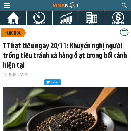
TRANG CHỦ
TIN GIỜ CHÓT
THỊ TRƯỜNG
DỰ ÁN
CHỨNG KHOÁN
HÀNG HÓA
TT hạt tiêu ngày 20/11: Khuyến nghị người
trồng tiêu tránh xả hàng ồ ạt trong bối cảnh
hiện tại
10:19 20/11/2025
Tweet