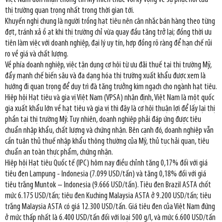
thị trường quan trọng nhất trong thời gian tới.
Khuyến nghị chung là người trồng hạt tiêu nên cân nhắc bán hàng theo từng
đợt, tránh xả ồ ạt khi thị trường chỉ vừa quay đầu tăng trở lại; đồng thời ưu
tiên làm việc với doanh nghiệp, đại lý uy tín, hợp đồng rõ ràng để hạn chế rủi
ro về giá và chất lượng.
Về phía doanh nghiệp, việc tận dụng cơ hội từ ưu đãi thuế tại thị trường Mỹ,
đẩy mạnh chế biến sâu và đa dạng hóa thị trường xuất khẩu được xem là
hướng đi quan trọng để duy trì đà tăng trưởng kim ngạch cho ngành hạt tiêu.
Hiệp hội Hạt tiêu và gia vị Việt Nam (VPSA) nhận định, Việt Nam là một quốc
gia xuất khẩu lớn về hạt tiêu và gia vị thì đây là cơ hội thuận lợi để lấy lại thị
phần tại thị trường Mỹ. Tuy nhiên, doanh nghiệp phải đáp ứng được tiêu
chuẩn nhập khẩu, chất lượng và chứng nhận. Bên cạnh đó, doanh nghiệp vẫn
cần tuân thủ thuế nhập khẩu thông thường của Mỹ, thủ tục hải quan, tiêu
chuẩn an toàn thực phẩm, chứng nhận.
Hiệp hội Hạt tiêu Quốc tế (IPC) hôm nay điều chỉnh tăng 0,17% đối với giá
tiêu đen Lampung - Indonesia (7.099 USD/tấn) và tăng 0,18% đối với giá
tiêu trắng Muntok – Indonesia (9.666 USD/tấn). Tiêu đen Brazil ASTA chốt
mức 6.175 USD/tấn; tiêu đen Kuching Malaysia ASTA ở 9.200 USD/tấn; tiêu
trắng Malaysia ASTA có giá 12.300 USD/tấn. Giá tiêu đen của Việt Nam đứng
ở mức thấp nhất là 6.400 USD/tấn đối với loại 500 g/l, và mức 6.600 USD/tấn