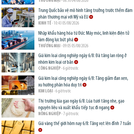
THƯƠNG MẠI
- 08:30 04/08/2026
Trung Quốc bảo vệ mô hình tăng trưởng trước thềm đàm
phán thương mại với Mỹ và EU
KINH TẾ
- 10:43 05/08/2026
Nhập khẩu hàng hóa từ Đức: Máy móc, linh kiện điện tử
làm động lực bứt phá
THƯƠNG MẠI
- 09:05 05/08/2026
Giá kim loại công nghiệp ngày 6/8: Đà tăng lan rộng ở
nhóm kim loại cơ bản
CÔNG NGHIỆP
- 6 giờ trước
Giá kim loại công nghiệp ngày 6/8: Tăng giảm đan xen,
xu hướng phân hóa duy trì
KIM LOẠI
- 6 giờ trước
Thị trường lúa gạo ngày 6/8: Lúa tươi tăng nhẹ, gạo
nguyên liệu và xuất khẩu tiếp tục đi ngang
NÔNG NGHIỆP
- 7 giờ trước
Giá vàng thế giới hôm nay 6/8: Tăng vọt lên đỉnh 7 tuần