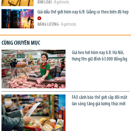
KIM LOẠI
- 8 giờ trước
Giá dầu thế giới hôm nay 6/8: Giằng co theo biên độ hẹp
NĂNG LƯỢNG
- 8 giờ trước
CÙNG CHUYÊN MỤC
Giá heo hơi hôm nay 6.8: Hà Nội,
Hưng Yên giữ đỉnh 63.000 đồng/kg
FAO cảnh báo thế giới sắp đối mặt
làn sóng tăng giá lương thực mới