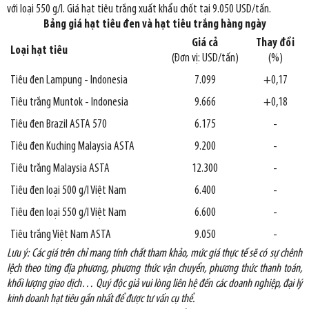
với loại 550 g/l. Giá hạt tiêu trắng xuất khẩu chốt tại 9.050 USD/tấn.
Bảng giá hạt tiêu đen và hạt tiêu trắng hàng ngày
Giá cả
Thay đổi
Loại hạt tiêu
(Đơn vị: USD/tấn)
(%)
Tiêu đen Lampung - Indonesia
7.099
+0,17
Tiêu trắng Muntok - Indonesia
9.666
+0,18
Tiêu đen Brazil ASTA 570
6.175
-
Tiêu đen Kuching Malaysia ASTA
9.200
-
Tiêu trắng Malaysia ASTA
12.300
-
Tiêu đen loại 500 g/l Việt Nam
6.400
-
Tiêu đen loại 550 g/l Việt Nam
6.600
-
Tiêu trắng Việt Nam ASTA
9.050
-
Lưu ý: Các giá trên chỉ mang tính chất tham khảo, mức giá thực tế sẽ có sự chênh
lệch theo từng địa phương, phương thức vận chuyển, phương thức thanh toán,
khối lượng giao dịch… Quý độc giả vui lòng liên hệ đến các doanh nghiệp, đại lý
kinh doanh hạt tiêu gần nhất để được tư vấn cụ thể.