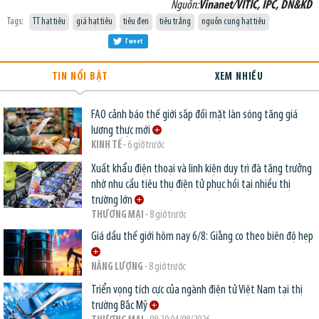
Nguồn:
Vinanet/VITIC, IPC, DN&KD
Tags:
TT hạt tiêu
giá hạt tiêu
tiêu đen
tiêu trắng
nguồn cung hạt tiêu
Tweet
TIN NỔI BẬT
XEM NHIỀU
FAO cảnh báo thế giới sắp đối mặt làn sóng tăng giá
lương thực mới
KINH TẾ
- 6 giờ trước
Xuất khẩu điện thoại và linh kiện duy trì đà tăng trưởng
nhờ nhu cầu tiêu thụ điện tử phục hồi tại nhiều thị
trường lớn
THƯƠNG MẠI
- 8 giờ trước
Giá dầu thế giới hôm nay 6/8: Giằng co theo biên độ hẹp
NĂNG LƯỢNG
- 8 giờ trước
Triển vọng tích cực của ngành điện tử Việt Nam tại thị
trường Bắc Mỹ