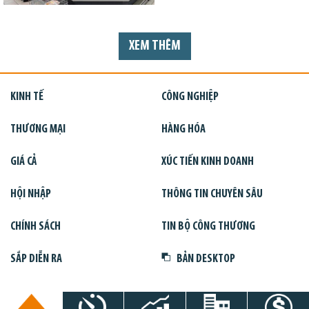
XEM THÊM
KINH TẾ
CÔNG NGHIỆP
THƯƠNG MẠI
HÀNG HÓA
GIÁ CẢ
XÚC TIẾN KINH DOANH
HỘI NHẬP
THÔNG TIN CHUYÊN SÂU
CHÍNH SÁCH
TIN BỘ CÔNG THƯƠNG
SẮP DIỄN RA
BẢN DESKTOP