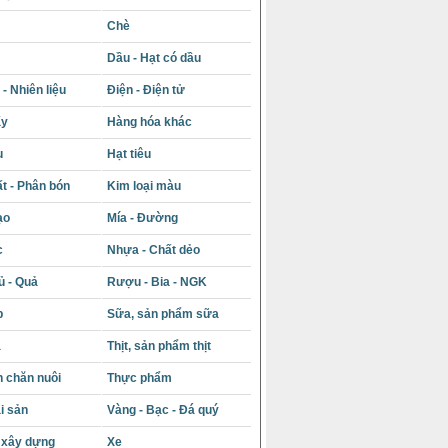
Chè
Dầu - Hạt có dầu
- Nhiên liệu
Điện - Điện tử
ấy
Hàng hóa khác
u
Hạt tiêu
t - Phân bón
Kim loại màu
ạo
Mía - Đường
c
Nhựa - Chất dẻo
ủ - Quả
Rượu - Bia - NGK
p
Sữa, sản phẩm sữa
á
Thịt, sản phẩm thịt
 chăn nuôi
Thực phẩm
i sản
Vàng - Bạc - Đá quý
u xây dựng
Xe