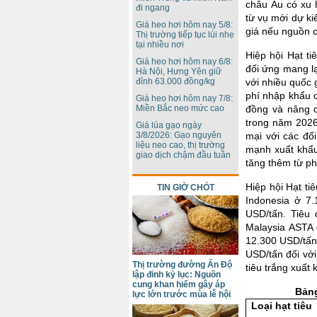
châu Âu có xu 
đi ngang
từ vụ mới dự ki
Giá heo hơi hôm nay 5/8:
giá nếu nguồn c
Thị trường tiếp tục lùi nhẹ
tại nhiều nơi
Hiệp hội Hạt ti
Giá heo hơi hôm nay 6/8:
đối ứng mang lạ
Hà Nội, Hưng Yên giữ
đỉnh 63.000 đồng/kg
với nhiều quốc 
phí nhập khẩu 
Giá heo hơi hôm nay 7/8:
Miền Bắc neo mức cao
đồng và nâng c
trong năm 2026
Giá lúa gạo ngày
3/8/2026: Gạo nguyên
mại với các đố
liệu neo cao, thị trường
mạnh xuất khẩu
giao dịch chậm đầu tuần
tăng thêm từ ph
Hiệp hội Hạt t
TIN GIỜ CHÓT
Indonesia ở 7.
USD/tấn. Tiêu 
Malaysia ASTA 
12.300 USD/tấn
USD/tấn đối với
Thị trường đường Ấn Độ
tiêu trắng xuất 
lập đỉnh kỷ lục: Nguồn
cung khan hiếm gây áp
Bảng
lực lớn trước mùa lễ hội
Loại hạt tiêu