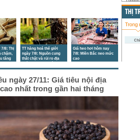
London 
US Whe
THỊ 
US Cor
Trong
US Soy
US Coff
Chỉ
 7/8: Thị
TT hàng hoá thế giới
Giá heo hơi hôm nay
US Sug
h chậm,
ngày 7/8: Nguồn cung
7/8: Miền Bắc neo mức
ẩu tăng
thắt chặt và rủi ro địa
cao
US Cott
chính trị đã tạo động lực
mới cho giá
London
êu ngày 27/11: Giá tiêu nội địa
US Coc
cao nhất trong gần hai tháng
Rough 
Nguồn Fi