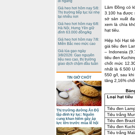
đi ngang
Lâm Đồng có kh
Giá heo hơi hôm nay 5/8:
Thị trường tiếp tục lùi nhẹ
3.100 ha được 
tại nhiều nơi
sở sản xuất đạ
Giá heo hơi hôm nay 6/8:
xem là chìa khó
Hà Nội, Hưng Yên giữ
hạt tiêu.
đỉnh 63.000 đồng/kg
Giá heo hơi hôm nay 7/8:
Hiệp hội Hạt ti
Miền Bắc neo mức cao
giá tiêu đen La
Giá lúa gạo ngày
– Indonesia (9
3/8/2026: Gạo nguyên
tiêu đen Kuchin
liệu neo cao, thị trường
chốt mức 12.3
giao dịch chậm đầu tuần
nhất là 6.500 U
550 g/l, sau kh
TIN GIỜ CHÓT
tăng 2,16% chốt
Bảng
Loại hạt tiêu
Tiêu đen Lamp
Thị trường đường Ấn Độ
Tiêu trắng Mun
lập đỉnh kỷ lục: Nguồn
cung khan hiếm gây áp
Tiêu đen Brazi
lực lớn trước mùa lễ hội
Tiêu đen Kuch
Tiêu trắng Ma