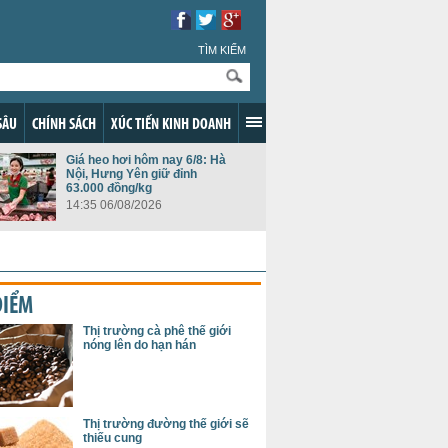
TÌM KIẾM
SÂU
CHÍNH SÁCH
XÚC TIẾN KINH DOANH
Giá heo hơi hôm nay 6/8: Hà
Nội, Hưng Yên giữ đỉnh
63.000 đồng/kg
14:35 06/08/2026
ĐIỂM
Thị trường cà phê thế giới
nóng lên do hạn hán
Thị trường đường thế giới sẽ
thiếu cung