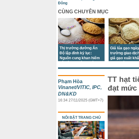
Đông
CÙNG CHUYÊN MỤC
Thị trường đường Ấn
Giá lúa gạo ngày
Độ lập đỉnh kỷ lục:
trường giao dịc
Nguồn cung khan hiếm
giá gạo xuất kh
gây áp lực lớn trước
giảm trái chiều
mùa lễ hội
TT hạt ti
Phạm Hòa
đạt mức 
Vinanet/VITIC, IPC,
DN&KD
16:34 27/11/2025 (GMT+7)
NỔI BẬT TRANG CHỦ