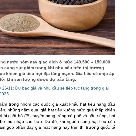
rong nước hôm nay giao dịch ở mức 149.500 – 150.000
 cung sụt giảm trong khi nhu cầu trên thị trường
ục khiến giá tiêu nội địa tăng mạnh. Giá tiêu sẽ chịu áp
tới khi sản lượng được dự báo tăng.
 26/11: Dự báo giá và nhu cầu sẽ tiếp tục tăng trong giai
 2025
nằm trong nhóm các quốc gia xuất khẩu hạt tiêu hàng đầu
hiên, những năm qua, giá hạt tiêu xuống mức quá thấp khiến
hải chặt bỏ để chuyển sang trồng cà phê và sầu riêng, hai
cho thu nhập cao hơn. Do đó, khi nguồn cung hạt tiêu của
iảm góp phần đẩy giá mặt hàng này trên thị trường quốc tế