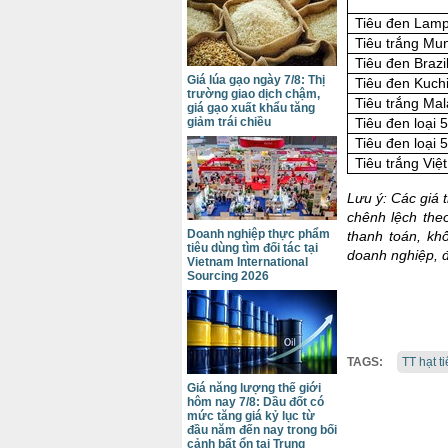
Tiêu đen Lamp
Tiêu trắng Mun
Tiêu đen Brazi
Giá lúa gạo ngày 7/8: Thị
Tiêu đen Kuch
trường giao dịch chậm,
Tiêu trắng Ma
giá gạo xuất khẩu tăng
giảm trái chiều
Tiêu đen loại 
Tiêu đen loại 
Tiêu trắng Vi
Lưu ý: Các giá 
chênh lệch the
Doanh nghiệp thực phẩm
thanh toán, kh
tiêu dùng tìm đối tác tại
doanh nghiệp, đ
Vietnam International
Sourcing 2026
TAGS:
TT hạt t
Giá năng lượng thế giới
hôm nay 7/8: Dầu đốt có
mức tăng giá kỷ lục từ
đầu năm đến nay trong bối
cảnh bất ổn tại Trung