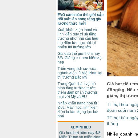
FAO cảnh báo thế giới sắp
đối mặt làn sóng tăng giá
lương thực mới
Xuất khẩu điện thoại và
linh kiện duy trì đà tăng
trưởng nhờ nhu cầu tiêu
thụ điện tử phục hồi tại
nhiều thị trường lớn
Giá dầu thế giới hôm nay
6/8: Giằng co theo biên độ
hẹp
Triển vọng tích cực của
ngành điện tử Việt Nam tại
thị trường Bắc Mỹ
Giá hạt tiêu t
Trung Quốc bảo vệ mô
hình tăng trưởng trước
đồng/kg. Nếu 
thềm đàm phán thương
giảm, thị trườ
mại với Mỹ và EU
Nhập khẩu hàng hóa từ
TT hạt tiêu ngày
Đức: Máy móc, linh kiện
đoạn cuối năm
điện tử làm động lực bứt
phá
TT hạt tiêu ngà
tháng
XEM NHIỀU
Giá heo hơi hôm nay 4/8:
Nhiều doanh ng
Miền Trung và miền Nam