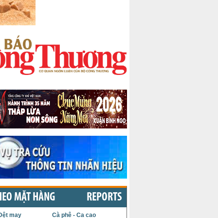
HEO MẶT HÀNG
REPORTS
Dệt may
Cà phê - Ca cao