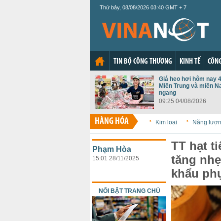
Thứ bảy, 08/08/2026 03:40 GMT + 7
TIN BỘ CÔNG THƯƠNG
KINH TẾ
CÔNG
Giá heo hơi hôm nay 4
Miền Trung và miền N
ngang
09:25 04/08/2026
HÀNG HÓA
Kim loại
Năng lượ
TT hạt t
Phạm Hòa
tăng nhẹ
15:01 28/11/2025
khẩu ph
NỔI BẬT TRANG CHỦ