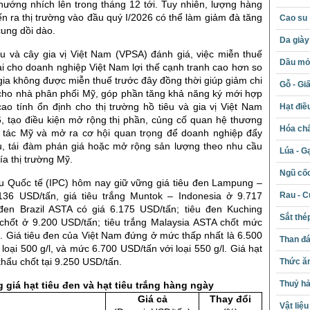
hướng nhích lên trong tháng 12 tới. Tuy nhiên, lượng hàng
ến ra thị trường vào đầu quý I/2026 có thể làm giảm đà tăng
Cao su
ung dồi dào.
Da giày
êu và cây gia vị Việt Nam (VPSA) đánh giá, việc miễn thuế
Dầu mỏ 
i cho doanh nghiệp Việt Nam lợi thế cạnh tranh cao hơn so
gia không được miễn thuế trước đây đồng thời giúp giảm chi
Gỗ - Gi
cho nhà phân phối Mỹ, góp phần tăng khả năng ký mới hợp
ao tính ổn định cho thị trường hồ tiêu và gia vị Việt Nam
Hạt điề
, tạo điều kiện mở rộng thị phần, củng cố quan hệ thương
Hóa chấ
i tác Mỹ và mở ra cơ hội quan trọng để doanh nghiệp đẩy
, tái đàm phán giá hoặc mở rộng sản lượng theo nhu cầu
Lúa - G
ía thị trường Mỹ.
Ngũ cố
iêu Quốc tế (IPC) hôm nay giữ vững giá tiêu đen Lampung –
Rau - C
136 USD/tấn, giá tiêu trắng Muntok – Indonesia ở 9.717
đen Brazil ASTA có giá 6.175 USD/tấn; tiêu đen Kuching
Sắt thé
chốt ở 9.200 USD/tấn; tiêu trắng Malaysia ASTA chốt mức
. Giá tiêu đen của Việt Nam đứng ở mức thấp nhất là 6.500
Than đ
 loại 500 g/l, và mức 6.700 USD/tấn với loại 550 g/l. Giá hạt
khẩu chốt tại 9.250 USD/tấn.
Thức ăn
Thuỷ hả
 giá hạt tiêu đen và hạt tiêu trắng hàng ngày
Giá cả
Thay đổi
Vật liệ