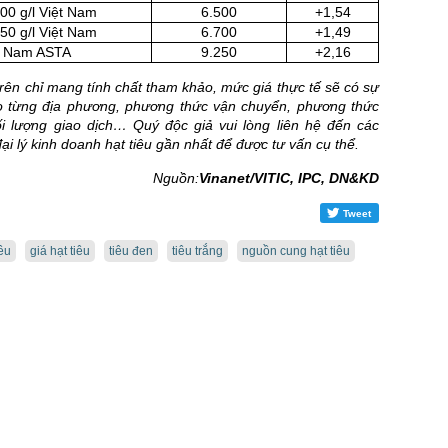
500 g/l Việt Nam
6.500
+1,54
550 g/l Việt Nam
6.700
+1,49
ệt Nam ASTA
9.250
+2,16
trên chỉ mang tính chất tham khảo, mức giá thực tế sẽ có sự
o từng địa phương, phương thức vận chuyển, phương thức
ối lượng giao dịch… Quý độc giả vui lòng liên hệ đến các
ại lý kinh doanh hạt tiêu gần nhất để được tư vấn cụ thể.
Nguồn:
Vinanet/VITIC, IPC, DN&KD
Tweet
iêu
giá hạt tiêu
tiêu đen
tiêu trắng
nguồn cung hạt tiêu