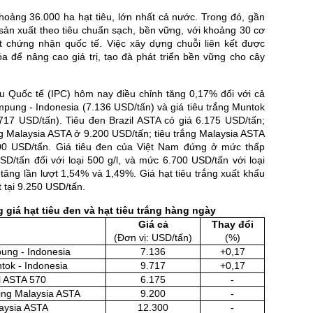
oảng 36.000 ha hạt tiêu, lớn nhất cả nước. Trong đó, gần
sản xuất theo tiêu chuẩn sạch, bền vững, với khoảng 30 cơ
t chứng nhận quốc tế. Việc xây dựng chuỗi liên kết được
a để nâng cao giá trị, tạo đà phát triển bền vững cho cây
êu Quốc tế (IPC) hôm nay điều chỉnh tăng 0,17% đối với cả
mpung - Indonesia (7.136 USD/tấn) và giá tiêu trắng Muntok
.717 USD/tấn). Tiêu đen Brazil ASTA có giá 6.175 USD/tấn;
g Malaysia ASTA ở 9.200 USD/tấn; tiêu trắng Malaysia ASTA
00 USD/tấn. Giá tiêu đen của Việt Nam đứng ở mức thấp
SD/tấn đối với loại 500 g/l, và mức 6.700 USD/tấn với loại
i tăng lần lượt 1,54% và 1,49%. Giá hạt tiêu trắng xuất khẩu
 tại 9.250 USD/tấn.
 giá hạt tiêu đen và hạt tiêu trắng hàng ngày
Giá cả
Thay đổi
(Đơn vị: USD/tấn)
(%)
ung - Indonesia
7.136
+0,17
tok - Indonesia
9.717
+0,17
l ASTA 570
6.175
-
ing Malaysia ASTA
9.200
-
laysia ASTA
12.300
-