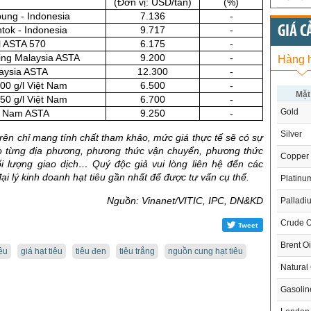
(Đơn vị: USD/tấn)
(%)
ung - Indonesia
7.136
-
GIÁ C
tok - Indonesia
9.717
-
l ASTA 570
6.175
-
ing Malaysia ASTA
9.200
-
Hàng 
laysia ASTA
12.300
-
500 g/l Việt Nam
6.500
-
Mặt
550 g/l Việt Nam
6.700
-
Gold
ệt Nam ASTA
9.250
-
Silver
trên chỉ mang tính chất tham khảo, mức giá thực tế sẽ có sự
o từng địa phương, phương thức vận chuyển, phương thức
Copper
ối lượng giao dịch… Quý độc giả vui lòng liên hệ đến các
ại lý kinh doanh hạt tiêu gần nhất để được tư vấn cụ thể.
Platinu
Nguồn: Vinanet/VITIC, IPC, DN&KD
Palladi
Crude O
Tweet
Brent Oi
iêu
giá hạt tiêu
tiêu đen
tiêu trắng
nguồn cung hạt tiêu
Natural
Gasoli