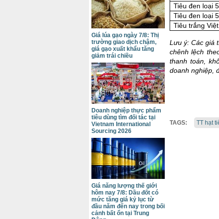
Tiêu đen loại 
Tiêu đen loại 
Tiêu trắng Vi
Giá lúa gạo ngày 7/8: Thị
trường giao dịch chậm,
Lưu ý: Các giá 
giá gạo xuất khẩu tăng
chênh lệch the
giảm trái chiều
thanh toán, kh
doanh nghiệp, đ
Doanh nghiệp thực phẩm
tiêu dùng tìm đối tác tại
TAGS:
TT hạt t
Vietnam International
Sourcing 2026
Giá năng lượng thế giới
hôm nay 7/8: Dầu đốt có
mức tăng giá kỷ lục từ
đầu năm đến nay trong bối
cảnh bất ổn tại Trung