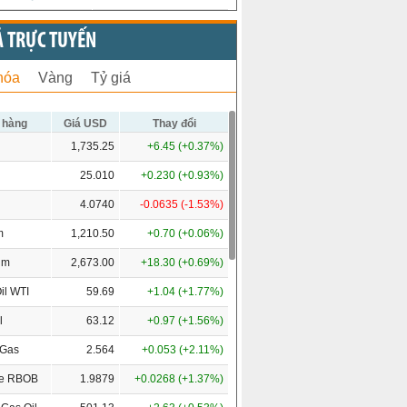
Ả TRỰC TUYẾN
hóa
Vàng
Tỷ giá
 hàng
Giá USD
Thay đổi
1,735.25
+6.45 (+0.37%)
25.010
+0.230 (+0.93%)
4.0740
-0.0635 (-1.53%)
m
1,210.50
+0.70 (+0.06%)
um
2,673.00
+18.30 (+0.69%)
il WTI
59.69
+1.04 (+1.77%)
l
63.12
+0.97 (+1.56%)
 Gas
2.564
+0.053 (+2.11%)
ne RBOB
1.9879
+0.0268 (+1.37%)