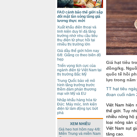
FAO cảnh báo thế giới sắp
đối mặt làn sóng tăng giá
lương thực mới
Xuất khẩu điện thoại và
linh kiện duy trì đà tăng
trưởng nhờ nhu cầu tiêu
thụ điện tử phục hồi tại
nhiều thị trường lớn
Giá dầu thế giới hôm nay
6/8: Giằng co theo biên độ
hẹp
Giá hạt tiêu t
Triển vọng tích cực của
đồng/kg. Nguồn
ngành điện tử Việt Nam tại
quốc tế hồi ph
thị trường Bắc Mỹ
lực trong năm 
Trung Quốc bảo vệ mô
hình tăng trưởng trước
TT hạt tiêu ngày
thềm đàm phán thương
mại với Mỹ và EU
đoạn cuối năm
Nhập khẩu hàng hóa từ
Đức: Máy móc, linh kiện
Việt Nam hiện 
điện tử làm động lực bứt
thế giới. Tuy n
phá
nhiều nông hộ p
loại nông sản 
XEM NHIỀU
Việt Nam sụt g
Giá heo hơi hôm nay 4/8:
Miền Trung và miền Nam
tăng cao.