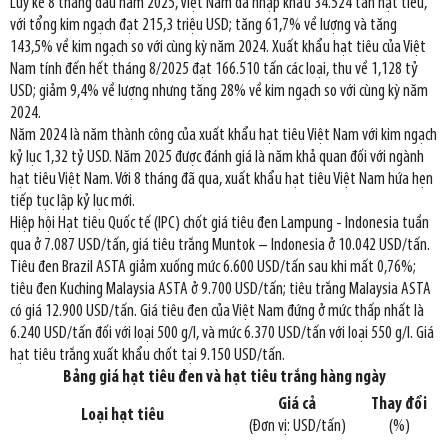
Luỹ kế 8 tháng đầu năm 2025, Việt Nam đã nhập khẩu 34.524 tấn hạt tiêu,
với tổng kim ngạch đạt 215,3 triệu USD; tăng 61,7% về lượng và tăng
143,5% về kim ngạch so với cùng kỳ năm 2024. Xuất khẩu hạt tiêu của Việt
Nam tính đến hết tháng 8/2025 đạt 166.510 tấn các loại, thu về 1,128 tỷ
USD; giảm 9,4% về lượng nhưng tăng 28% về kim ngạch so với cùng kỳ năm
2024.
Năm 2024 là năm thành công của xuất khẩu hạt tiêu Việt Nam với kim ngạch
kỷ lục 1,32 tỷ USD. Năm 2025 được đánh giá là năm khả quan đối với ngành
hạt tiêu Việt Nam. Với 8 tháng đã qua, xuất khẩu hạt tiêu Việt Nam hứa hẹn
tiếp tục lập kỷ lục mới.
Hiệp hội Hạt tiêu Quốc tế (IPC) chốt giá tiêu đen Lampung - Indonesia tuần
qua ở 7.087 USD/tấn, giá tiêu trắng Muntok – Indonesia ở 10.042 USD/tấn.
Tiêu đen Brazil ASTA giảm xuống mức 6.600 USD/tấn sau khi mất 0,76%;
tiêu đen Kuching Malaysia ASTA ở 9.700 USD/tấn; tiêu trắng Malaysia ASTA
có giá 12.900 USD/tấn. Giá tiêu đen của Việt Nam đứng ở mức thấp nhất là
6.240 USD/tấn đối với loại 500 g/l, và mức 6.370 USD/tấn với loại 550 g/l. Giá
hạt tiêu trắng xuất khẩu chốt tại 9.150 USD/tấn.
Bảng giá hạt tiêu đen và hạt tiêu trắng hàng ngày
Giá cả
Thay đổi
Loại hạt tiêu
(Đơn vị: USD/tấn)
(%)