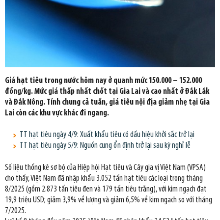
Giá hạt tiêu trong nước hôm nay ở quanh mức 150.000 – 152.000
đồng/kg. Mức giá thấp nhất chốt tại Gia Lai và cao nhất ở Đắk Lắk
và Đắk Nông. Tính chung cả tuần, giá tiêu nội địa giảm nhẹ tại Gia
Lai còn các khu vực khác đi ngang.
TT hạt tiêu ngày 4/9: Xuất khẩu tiêu có dấu hiệu khởi sắc trở lại
TT hạt tiêu ngày 5/9: Nguồn cung ổn định trở lại sau kỳ nghỉ lễ
Số liệu thống kê sơ bộ của Hiệp hội Hạt tiêu và Cây gia vị Việt Nam (VPSA)
cho thấy, Việt Nam đã nhập khẩu 3.052 tấn hạt tiêu các loại trong tháng
8/2025 (gồm 2.873 tấn tiêu đen và 179 tấn tiêu trắng), với kim ngạch đạt
19,9 triệu USD; giảm 3,9% về lượng và giảm 6,5% về kim ngạch so với tháng
7/2025.