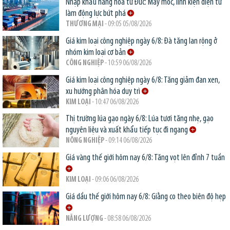
Nhập khẩu hàng hóa từ Đức: Máy móc, linh kiện điện tử
làm động lực bứt phá
THƯƠNG MẠI
- 09:05 05/08/2026
Giá kim loại công nghiệp ngày 6/8: Đà tăng lan rộng ở
nhóm kim loại cơ bản
CÔNG NGHIỆP
- 10:59 06/08/2026
Giá kim loại công nghiệp ngày 6/8: Tăng giảm đan xen,
xu hướng phân hóa duy trì
KIM LOẠI
- 10:47 06/08/2026
Thị trường lúa gạo ngày 6/8: Lúa tươi tăng nhẹ, gạo
nguyên liệu và xuất khẩu tiếp tục đi ngang
NÔNG NGHIỆP
- 09:14 06/08/2026
Giá vàng thế giới hôm nay 6/8: Tăng vọt lên đỉnh 7 tuần
KIM LOẠI
- 09:06 06/08/2026
Giá dầu thế giới hôm nay 6/8: Giằng co theo biên độ hẹp
NĂNG LƯỢNG
- 08:58 06/08/2026