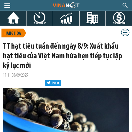
TRANG CHỦ
TIN GIỜ CHÓT
THỊ TRƯỜNG
DỰ ÁN
CHỨNG KHOÁN
HÀNG HÓA
TT hạt tiêu tuần đến ngày 8/9: Xuất khẩu
hạt tiêu của Việt Nam hứa hẹn tiếp tục lập
kỷ lục mới
11:11 08/09/2025
Tweet