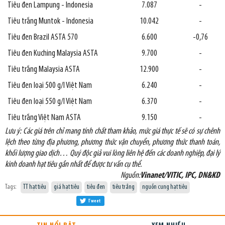
Tiêu đen Lampung - Indonesia
7.087
-
Tiêu trắng Muntok - Indonesia
10.042
-
Tiêu đen Brazil ASTA 570
6.600
-0,76
Tiêu đen Kuching Malaysia ASTA
9.700
-
Tiêu trắng Malaysia ASTA
12.900
-
Tiêu đen loại 500 g/l Việt Nam
6.240
-
Tiêu đen loại 550 g/l Việt Nam
6.370
-
Tiêu trắng Việt Nam ASTA
9.150
-
Lưu ý: Các giá trên chỉ mang tính chất tham khảo, mức giá thực tế sẽ có sự chênh
lệch theo từng địa phương, phương thức vận chuyển, phương thức thanh toán,
khối lượng giao dịch… Quý độc giả vui lòng liên hệ đến các doanh nghiệp, đại lý
kinh doanh hạt tiêu gần nhất để được tư vấn cụ thể.
Nguồn:
Vinanet/VITIC, IPC, DN&KD
Tags:
TT hạt tiêu
giá hạt tiêu
tiêu đen
tiêu trắng
nguồn cung hạt tiêu
Tweet