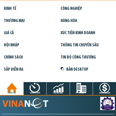
KINH TẾ
CÔNG NGHIỆP
THƯƠNG MẠI
HÀNG HÓA
GIÁ CẢ
XÚC TIẾN KINH DOANH
HỘI NHẬP
THÔNG TIN CHUYÊN SÂU
CHÍNH SÁCH
TIN BỘ CÔNG THƯƠNG
SẮP DIỄN RA
BẢN DESKTOP
TRANG CHỦ
TIN GIỜ CHÓT
THỊ TRƯỜNG
DỰ ÁN
CHỨNG KHOÁN