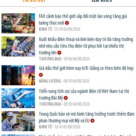
TIN NỔI BẬT
XEM NHIỀU
FAO cảnh báo thế giới sắp đối mặt làn sóng tăng giá
lương thực mới
KINH TẾ
- 10:29 06/08/2026
Xuất khẩu điện thoại và linh kiện duy trì đà tăng trưởng
nhờ nhu cầu tiêu thụ điện tử phục hồi tại nhiều thị
trường lớn
THƯƠNG MẠI
- 09:06 06/08/2026
Giá dầu thế giới hôm nay 6/8: Giằng co theo biên độ hẹp
NĂNG LƯỢNG
- 08:58 06/08/2026
Triển vọng tích cực của ngành điện tử Việt Nam tại thị
trường Bắc Mỹ
THƯƠNG MẠI
- 08:30 04/08/2026
Trung Quốc bảo vệ mô hình tăng trưởng trước thềm đàm
phán thương mại với Mỹ và EU
KINH TẾ
- 10:43 05/08/2026