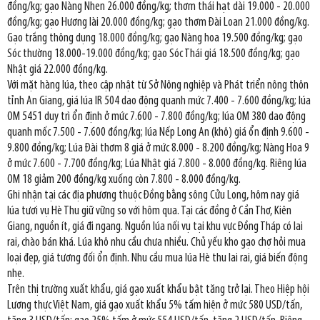
đồng/kg; gạo Nàng Nhen 26.000 đồng/kg; thơm thái hạt dài 19.000 - 20.000
đồng/kg; gạo Hương lài 20.000 đồng/kg; gạo thơm Đài Loan 21.000 đồng/kg.
Gạo trắng thông dụng 18.000 đồng/kg; gạo Nàng hoa 19.500 đồng/kg; gạo
Sóc thường 18.000-19.000 đồng/kg; gạo Sóc Thái giá 18.500 đồng/kg; gạo
Nhật giá 22.000 đồng/kg.
Với mặt hàng lúa, theo cập nhật từ Sở Nông nghiệp và Phát triển nông thôn
tỉnh An Giang, giá lúa IR 504 dao động quanh mức 7.400 - 7.600 đồng/kg; lúa
OM 5451 duy trì ổn định ở mức 7.600 - 7.800 đồng/kg; lúa OM 380 dao động
quanh mốc 7.500 - 7.600 đồng/kg; lúa Nếp Long An (khô) giá ổn định 9.600 -
9.800 đồng/kg; Lúa Đài thơm 8 giá ở mức 8.000 - 8.200 đồng/kg; Nàng Hoa 9
ở mức 7.600 - 7.700 đồng/kg; Lúa Nhật giá 7.800 - 8.000 đồng/kg. Riêng lúa
OM 18 giảm 200 đồng/kg xuống còn 7.800 - 8.000 đồng/kg.
Ghi nhận tại các địa phương thuộc Đồng bằng sông Cửu Long, hôm nay giá
lúa tươi vụ Hè Thu giữ vững so với hôm qua. Tại các đồng ở Cần Thơ, Kiên
Giang, nguồn ít, giá đi ngang. Nguồn lúa nối vụ tại khu vực Đồng Tháp có lai
rai, chào bán khá. Lúa khô nhu cầu chưa nhiều. Chủ yếu kho gạo chợ hỏi mua
loại đẹp, giá tương đối ổn định. Nhu cầu mua lúa Hè thu lai rai, giá biến động
nhẹ.
Trên thị trường xuất khẩu, giá gạo xuất khẩu bật tăng trở lại. Theo Hiệp hội
Lương thực Việt Nam, giá gạo xuất khẩu 5% tấm hiện ở mức 580 USD/tấn,