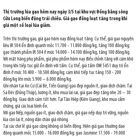
Thị trường lúa gạo hôm nay ngày 3/5 tại khu vực Đồng bằng sông
Cửu Long biến động trái chiều. Giá gạo đồng loạt tăng trong khi
giá một số loại lúa giảm.
Trên thị trường gạo, giá gạo hôm nay đồng loạt tăng. Cụ thể, giá gạo nguyên
liệu IR 504 ổn định quanh mốc 11.700 - 11.800 đồng/kg, tăng 100 đồng/kg;
gạo thành phẩm IR 504 ở mức 14.000 - 14.100 đồng/kg, tăng 100 đồng/kg.
Với mặt hàng phụ phẩm, giá phụ phẩm hôm nay điều chỉnh tăng với cám khô
trong khi tiếp tục giữ ổn định với tấm. Cụ thể, giá tấm OM 5451 duy trì ổn
định ở mức 10.400 - 10.500 đồng/kg; cám khô tiếp tục tăng 150 - 200
đồng/kg lên mức 5.900 – 6.000 đồng/kg.
Ghi nhận tại An Cư (Cái Bè, Tiền Giang) gạo đẹp nguồn ít, giao dịch chậm. Tại
Sa Đéc (Đồng Tháp), lượng ít, kho mua lai rai, giá gạo đẹp tăng nhẹ 20 – 30
đồng/kg. Giao dịch cám tốt hơn. Tại Tân Hiệp (Kiên Giang), kho mua cầm
chừng, giá các loại bình ổn.
Với gạo Nếp, nguồn gạo ít, giao dịch chậm, giá gạo nếp duy trì vững, nguồn
lúa còn lại ít, nông dân chào giá nhóng.
Tại các chợ lẻ giá gạo cũng không có biến động. Hiện giá gạo thường dao
động quanh mốc 15.000 - 16.000 đồng/kg; gạo Jasmine 17.500 - 19.000