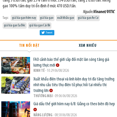
tăng 3 USD/tấn; gạo 25% tấm ở mức 554 USD/tấn, tăng 2 USD/tấn. Riêng
gạo 100% tấm duy trì ổn định ở mức 470 USD/tấn.
Nguồn:
Vinanet/VITIC
Tags:
giá lúa gạo hôm nay
giá lúa gạo
xuất khẩu gạo
giá lúa gạo An Cư
giá lúa gạo Sa Đéc
giá lúa gạo Cái Bè
Tweet
TIN NỔI BẬT
XEM NHIỀU
FAO cảnh báo thế giới sắp đối mặt làn sóng tăng giá
lương thực mới
KINH TẾ
- 10:29 06/08/2026
Xuất khẩu điện thoại và linh kiện duy trì đà tăng trưởng
nhờ nhu cầu tiêu thụ điện tử phục hồi tại nhiều thị
trường lớn
THƯƠNG MẠI
- 09:06 06/08/2026
Giá dầu thế giới hôm nay 6/8: Giằng co theo biên độ hẹp
NĂNG LƯỢNG
- 08:58 06/08/2026