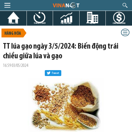
TRANG CHỦ
TIN GIỜ CHÓT
THỊ TRƯỜNG
DỰ ÁN
CHỨNG KHOÁN
HÀNG HÓA
TT lúa gạo ngày 3/5/2024: Biến động trái
chiều giữa lúa và gạo
16:59 03/05/2024
Tweet