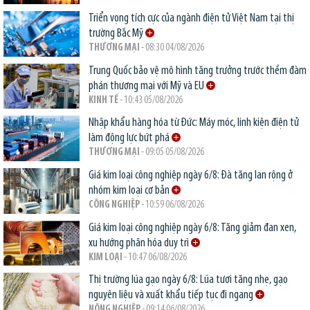
Triển vọng tích cực của ngành điện tử Việt Nam tại thị
trường Bắc Mỹ
THƯƠNG MẠI
- 08:30 04/08/2026
Trung Quốc bảo vệ mô hình tăng trưởng trước thềm đàm
phán thương mại với Mỹ và EU
KINH TẾ
- 10:43 05/08/2026
Nhập khẩu hàng hóa từ Đức: Máy móc, linh kiện điện tử
làm động lực bứt phá
THƯƠNG MẠI
- 09:05 05/08/2026
Giá kim loại công nghiệp ngày 6/8: Đà tăng lan rộng ở
nhóm kim loại cơ bản
CÔNG NGHIỆP
- 10:59 06/08/2026
Giá kim loại công nghiệp ngày 6/8: Tăng giảm đan xen,
xu hướng phân hóa duy trì
KIM LOẠI
- 10:47 06/08/2026
Thị trường lúa gạo ngày 6/8: Lúa tươi tăng nhẹ, gạo
nguyên liệu và xuất khẩu tiếp tục đi ngang
NÔNG NGHIỆP
- 09:14 06/08/2026