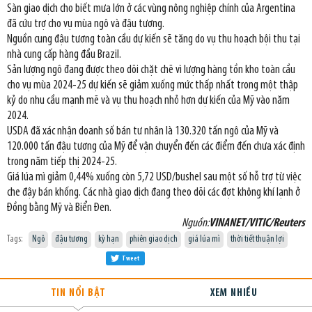
Sàn giao dịch cho biết mưa lớn ở các vùng nông nghiệp chính của Argentina
đã cứu trợ cho vụ mùa ngô và đậu tương.
Nguồn cung đậu tương toàn cầu dự kiến sẽ tăng do vụ thu hoạch bội thu tại
nhà cung cấp hàng đầu Brazil.
Sản lượng ngô đang được theo dõi chặt chẽ vì lượng hàng tồn kho toàn cầu
cho vụ mùa 2024-25 dự kiến sẽ giảm xuống mức thấp nhất trong một thập
kỷ do nhu cầu mạnh mẽ và vụ thu hoạch nhỏ hơn dự kiến của Mỹ vào năm
2024.
USDA đã xác nhận doanh số bán tư nhân là 130.320 tấn ngô của Mỹ và
120.000 tấn đậu tương của Mỹ để vận chuyển đến các điểm đến chưa xác định
trong năm tiếp thị 2024-25.
Giá lúa mì giảm 0,44% xuống còn 5,72 USD/bushel sau một số hỗ trợ từ việc
che đậy bán khống. Các nhà giao dịch đang theo dõi các đợt không khí lạnh ở
Đồng bằng Mỹ và Biển Đen.
Nguồn:
VINANET/VITIC/Reuters
Tags:
Ngô
đậu tương
kỳ hạn
phiên giao dịch
giá lúa mì
thời tiết thuận lợi
Tweet
TIN NỔI BẬT
XEM NHIỀU