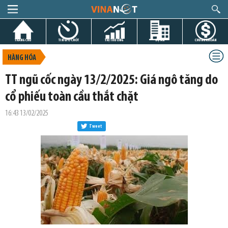
TRANG CHỦ
TIN GIỜ CHÓT
THỊ TRƯỜNG
DỰ ÁN
CHỨNG KHOÁN
HÀNG HÓA
TT ngũ cốc ngày 13/2/2025: Giá ngô tăng do
cổ phiếu toàn cầu thắt chặt
16:43 13/02/2025
Tweet