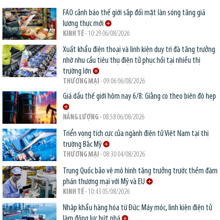
FAO cảnh báo thế giới sắp đối mặt làn sóng tăng giá
lương thực mới
KINH TẾ
- 10:29 06/08/2026
Xuất khẩu điện thoại và linh kiện duy trì đà tăng trưởng
nhờ nhu cầu tiêu thụ điện tử phục hồi tại nhiều thị
trường lớn
THƯƠNG MẠI
- 09:06 06/08/2026
Giá dầu thế giới hôm nay 6/8: Giằng co theo biên độ hẹp
NĂNG LƯỢNG
- 08:58 06/08/2026
Triển vọng tích cực của ngành điện tử Việt Nam tại thị
trường Bắc Mỹ
THƯƠNG MẠI
- 08:30 04/08/2026
Trung Quốc bảo vệ mô hình tăng trưởng trước thềm đàm
phán thương mại với Mỹ và EU
KINH TẾ
- 10:43 05/08/2026
Nhập khẩu hàng hóa từ Đức: Máy móc, linh kiện điện tử
làm động lực bứt phá