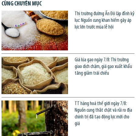
CÙNG CHUYÊN MỤC
Thị trường đường Ấn Độ lập đỉnh kỷ
lục: Nguồn cung khan hiếm gây áp
lực lớn trước mùa lễ hội
Giá lúa gạo ngày 7/8: Thị trường
giao dịch chậm, giá gạo xuất khẩu
tăng giảm trái chiều
TT hàng hoá thế giới ngày 7/8:
Nguồn cung thắt chặt và rủi ro địa
chính trị đã tạo động lực mới cho
giá