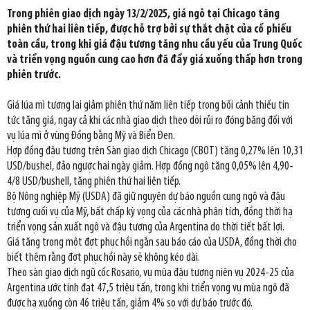
Trong phiên giao dịch ngày 13/2/2025, giá ngô tại Chicago tăng
phiên thứ hai liên tiếp, được hỗ trợ bởi sự thắt chặt của cổ phiếu
toàn cầu, trong khi giá đậu tương tăng nhu cầu yếu của Trung Quốc
và triển vọng nguồn cung cao hơn đã đẩy giá xuống thấp hơn trong
phiên trước.
Giá lúa mì tương lai giảm phiên thứ năm liên tiếp trong bối cảnh thiếu tin
tức tăng giá, ngay cả khi các nhà giao dịch theo dõi rủi ro đóng băng đối với
vụ lúa mì ở vùng Đồng bằng Mỹ và Biển Đen.
Hợp đồng đậu tương trên Sàn giao dịch Chicago (CBOT) tăng 0,27% lên 10,31
USD/bushel, đảo ngược hai ngày giảm. Hợp đồng ngô tăng 0,05% lên 4,90-
4/8 USD/bushell, tăng phiên thứ hai liên tiếp.
Bộ Nông nghiệp Mỹ (USDA) đã giữ nguyên dự báo nguồn cung ngô và đậu
tương cuối vụ của Mỹ, bất chấp kỳ vọng của các nhà phân tích, đồng thời hạ
triển vọng sản xuất ngô và đậu tương của Argentina do thời tiết bất lợi.
Giá tăng trong một đợt phục hồi ngắn sau báo cáo của USDA, đồng thời cho
biết thêm rằng đợt phục hồi này sẽ không kéo dài.
Theo sàn giao dịch ngũ cốc Rosario, vụ mùa đậu tương niên vụ 2024-25 của
Argentina ước tính đạt 47,5 triệu tấn, trong khi triển vọng vụ mùa ngô đã
được hạ xuống còn 46 triệu tấn, giảm 4% so với dự báo trước đó.