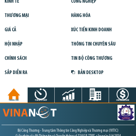
KINH TẾ
CÔNG NGHIỆP
THƯƠNG MẠI
HÀNG HÓA
GIÁ CẢ
XÚC TIẾN KINH DOANH
HỘI NHẬP
THÔNG TIN CHUYÊN SÂU
CHÍNH SÁCH
TIN BỘ CÔNG THƯƠNG
SẮP DIỄN RA
BẢN DESKTOP
TRANG CHỦ
TIN GIỜ CHÓT
THỊ TRƯỜNG
DỰ ÁN
CHỨNG KHOÁN
Bộ Công Thương - Trung tâm Thông tin Công Nghiệp và Thương mại (VITIC)