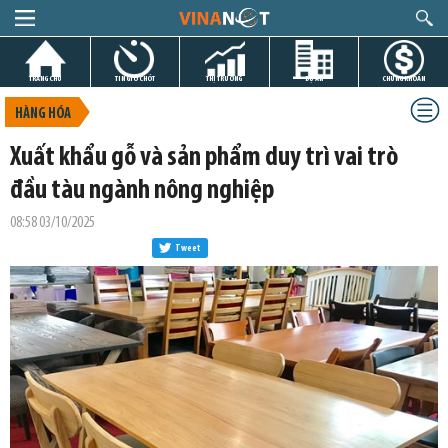
TRANG CHỦ
TIN GIỜ CHÓT
THỊ TRƯỜNG
DỰ ÁN
CHỨNG KHOÁN
HÀNG HÓA
Xuất khẩu gỗ và sản phẩm duy trì vai trò
đầu tàu ngành nông nghiệp
08:58 03/10/2025
Tweet