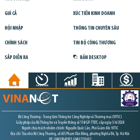
GIÁ CẢ
XÚC TIẾN KINH DOANH
HỘI NHẬP
THÔNG TIN CHUYÊN SÂU
CHÍNH SÁCH
TIN BỘ CÔNG THƯƠNG
SẮP DIỄN RA
BẢN DESKTOP
TRANG CHỦ
TIN GIỜ CHÓT
THỊ TRƯỜNG
DỰ ÁN
CHỨNG KHOÁN
Bộ Công Thương - Trung tâm Thông tin Công Nghiệp và Thương mại (VITIC)
Giấy phép của Bộ Thông tin và Truyền thông số 114/GP-TTĐT, cấp ngày 3/6/2024
Người chịu trách nhiệm chính: Nguyễn Quốc Lân, Phó Giám đốc VITIC
Địa chỉ: Tòa nhà Bộ Công Thương, số 655 Phạm Văn Đồng, phường Nghĩa Đô, Tp. Hà Nội
ĐT: (04)39341911; (04)37153632