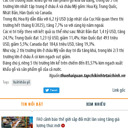
Các thị trường xuất khẩu gỗ và sản phẩm gỗ khá đa dạng, trong đó 5 thị
trường lớn nhất tập trung ở châu Á và châu Mỹ gồm: Hoa Kỳ, Trung Quốc,
Nhật Bản, Hàn Quốc và Canada.
Trong đó, Hoa Kỳ dẫn đầu với 6,2 tỷ USD (cập nhật của Cục Hải quan theo thị
trường hết tháng 8/2025), tăng 7,7% so với cùng kỳ năm ngoái.
Các vị trí tiếp theo với kết quả cụ thể như sau: Nhật Bản đạt 1,4 tỷ USD, tăng
24,1%; Trung Quốc đạt 1,23 tỷ USD, giảm 11,4%; Hàn Quốc đạt 493 triệu
USD, giảm 5,5%; Canada đạt 184,6 triệu USD, tăng 19,3%.
Như vậy, 2 thị trường lớn ở châu Mỹ vẫn duy trì đà tăng khá, trong khi 2/3 thị
trường lớn ở châu Á có kim ngạch sụt giảm.
Đáng chú ý, riêng 5 thị trường lớn kể trên chiếm đến 85,57% kim ngạch xuất
khẩu gỗ và sản phẩm gỗ của cả nước.
Nguồn:
thuehaiquan.tapchikinhtetaichinh.vn
Tags:
Xuất khẩu gỗ
Link gốc
Tweet
TIN NỔI BẬT
XEM NHIỀU
FAO cảnh báo thế giới sắp đối mặt làn sóng tăng giá
lương thực mới