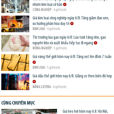
nhóm kim loại cơ bản
CÔNG NGHIỆP
- 4 giờ trước
Giá kim loại công nghiệp ngày 6/8: Tăng giảm đan xen,
xu hướng phân hóa duy trì
KIM LOẠI
- 4 giờ trước
Thị trường lúa gạo ngày 6/8: Lúa tươi tăng nhẹ, gạo
nguyên liệu và xuất khẩu tiếp tục đi ngang
NÔNG NGHIỆP
- 5 giờ trước
Giá vàng thế giới hôm nay 6/8: Tăng vọt lên đỉnh 7 tuần
KIM LOẠI
- 5 giờ trước
Giá dầu thế giới hôm nay 6/8: Giằng co theo biên độ hẹp
NĂNG LƯỢNG
- 6 giờ trước
CÙNG CHUYÊN MỤC
Giá heo hơi hôm nay 6.8: Hà Nội,