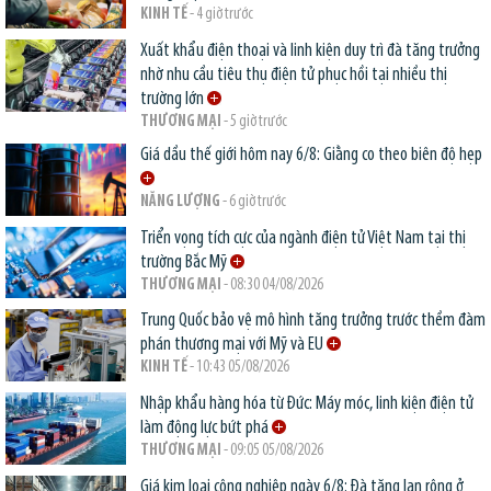
KINH TẾ
- 4 giờ trước
Xuất khẩu điện thoại và linh kiện duy trì đà tăng trưởng
nhờ nhu cầu tiêu thụ điện tử phục hồi tại nhiều thị
trường lớn
THƯƠNG MẠI
- 5 giờ trước
Giá dầu thế giới hôm nay 6/8: Giằng co theo biên độ hẹp
NĂNG LƯỢNG
- 6 giờ trước
Triển vọng tích cực của ngành điện tử Việt Nam tại thị
trường Bắc Mỹ
THƯƠNG MẠI
- 08:30 04/08/2026
Trung Quốc bảo vệ mô hình tăng trưởng trước thềm đàm
phán thương mại với Mỹ và EU
KINH TẾ
- 10:43 05/08/2026
Nhập khẩu hàng hóa từ Đức: Máy móc, linh kiện điện tử
làm động lực bứt phá
THƯƠNG MẠI
- 09:05 05/08/2026
Giá kim loại công nghiệp ngày 6/8: Đà tăng lan rộng ở