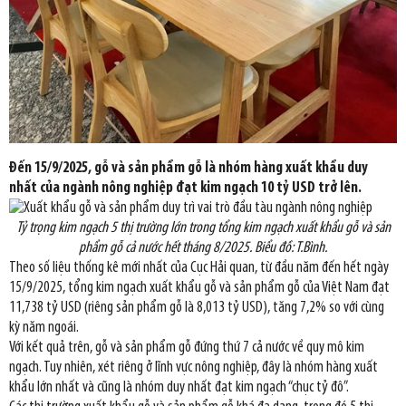
Đến 15/9/2025, gỗ và sản phẩm gỗ là nhóm hàng xuất khẩu duy
nhất của ngành nông nghiệp đạt kim ngạch 10 tỷ USD trở lên.
Tỷ trọng kim ngạch 5 thị trường lớn trong tổng kim ngạch xuất khẩu gỗ và sản
phẩm gỗ cả nước hết tháng 8/2025. Biểu đồ: T.Bình.
Theo số liệu thống kê mới nhất của Cục Hải quan, từ đầu năm đến hết ngày
15/9/2025, tổng kim ngạch xuất khẩu gỗ và sản phẩm gỗ của Việt Nam đạt
11,738 tỷ USD (riêng sản phẩm gỗ là 8,013 tỷ USD), tăng 7,2% so với cùng
kỳ năm ngoái.
Với kết quả trên, gỗ và sản phẩm gỗ đứng thứ 7 cả nước về quy mô kim
ngạch. Tuy nhiên, xét riêng ở lĩnh vực nông nghiệp, đây là nhóm hàng xuất
khẩu lớn nhất và cũng là nhóm duy nhất đạt kim ngạch “chục tỷ đô”.