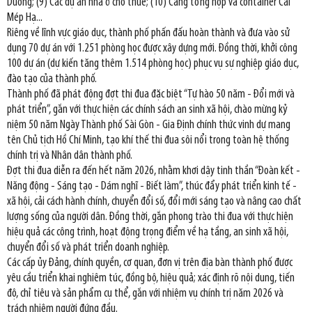
Dương; (9) Các dự án nhà ở cho thuê; (10) Cảng tổng hợp và container Cái
Mép Hạ...
Riêng về lĩnh vực giáo dục, thành phố phấn đấu hoàn thành và đưa vào sử
dụng 70 dự án với 1.251 phòng học được xây dựng mới. Đồng thời, khởi công
100 dự án (dự kiến tăng thêm 1.514 phòng học) phục vụ sự nghiệp giáo dục,
đào tạo của thành phố.
Thành phố đã phát động đợt thi đua đặc biệt “Tự hào 50 năm - Đổi mới và
phát triển”, gắn với thực hiện các chính sách an sinh xã hội, chào mừng kỷ
niệm 50 năm Ngày Thành phố Sài Gòn - Gia Định chính thức vinh dự mang
tên Chủ tịch Hồ Chí Minh, tạo khí thế thi đua sôi nổi trong toàn hệ thống
chính trị và Nhân dân thành phố.
Đợt thi đua diễn ra đến hết năm 2026, nhằm khơi dậy tinh thần “Đoàn kết -
Năng động - Sáng tạo - Dám nghĩ - Biết làm”, thúc đẩy phát triển kinh tế -
xã hội, cải cách hành chính, chuyển đổi số, đổi mới sáng tạo và nâng cao chất
lượng sống của người dân. Đồng thời, gắn phong trào thi đua với thực hiện
hiệu quả các công trình, hoạt động trọng điểm về hạ tầng, an sinh xã hội,
chuyển đổi số và phát triển doanh nghiệp.
Các cấp ủy Đảng, chính quyền, cơ quan, đơn vị trên địa bàn thành phố được
yêu cầu triển khai nghiêm túc, đồng bộ, hiệu quả; xác định rõ nội dung, tiến
độ, chỉ tiêu và sản phẩm cụ thể, gắn với nhiệm vụ chính trị năm 2026 và
trách nhiệm người đứng đầu.