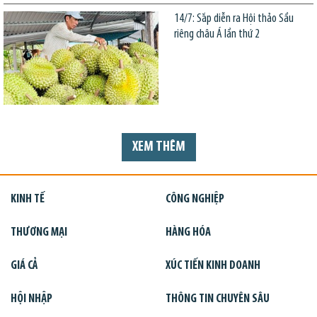
14/7: Sắp diễn ra Hội thảo Sầu
riêng châu Á lần thứ 2
XEM THÊM
KINH TẾ
CÔNG NGHIỆP
THƯƠNG MẠI
HÀNG HÓA
GIÁ CẢ
XÚC TIẾN KINH DOANH
HỘI NHẬP
THÔNG TIN CHUYÊN SÂU