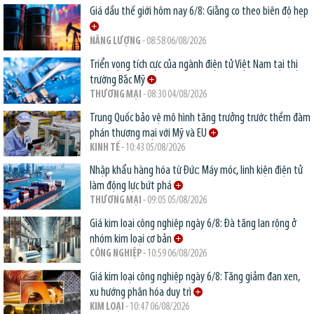
Giá dầu thế giới hôm nay 6/8: Giằng co theo biên độ hẹp
NĂNG LƯỢNG
- 08:58 06/08/2026
Triển vọng tích cực của ngành điện tử Việt Nam tại thị
trường Bắc Mỹ
THƯƠNG MẠI
- 08:30 04/08/2026
Trung Quốc bảo vệ mô hình tăng trưởng trước thềm đàm
phán thương mại với Mỹ và EU
KINH TẾ
- 10:43 05/08/2026
Nhập khẩu hàng hóa từ Đức: Máy móc, linh kiện điện tử
làm động lực bứt phá
THƯƠNG MẠI
- 09:05 05/08/2026
Giá kim loại công nghiệp ngày 6/8: Đà tăng lan rộng ở
nhóm kim loại cơ bản
CÔNG NGHIỆP
- 10:59 06/08/2026
Giá kim loại công nghiệp ngày 6/8: Tăng giảm đan xen,
xu hướng phân hóa duy trì
KIM LOẠI
- 10:47 06/08/2026