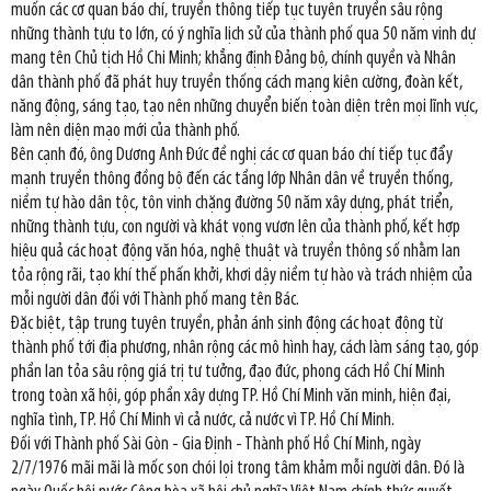
muốn các cơ quan báo chí, truyền thông tiếp tục tuyên truyền sâu rộng
những thành tựu to lớn, có ý nghĩa lịch sử của thành phố qua 50 năm vinh dự
mang tên Chủ tịch Hồ Chi Minh; khẳng định Đảng bộ, chính quyền và Nhân
dân thành phố đã phát huy truyền thống cách mạng kiên cường, đoàn kết,
năng động, sáng tạo, tạo nên những chuyển biến toàn diện trên mọi lĩnh vực,
làm nên diện mạo mới của thành phố.
Bên cạnh đó, ông Dương Anh Đức đề nghị các cơ quan báo chí tiếp tục đẩy
mạnh truyền thông đồng bộ đến các tầng lớp Nhân dân về truyền thống,
niềm tự hào dân tộc, tôn vinh chặng đường 50 năm xây dựng, phát triển,
những thành tựu, con người và khát vọng vươn lên của thành phố, kết hợp
hiệu quả các hoạt động văn hóa, nghệ thuật và truyền thông số nhằm lan
tỏa rộng rãi, tạo khí thế phấn khởi, khơi dậy niềm tự hào và trách nhiệm của
mỗi người dân đối với Thành phố mang tên Bác.
Đặc biệt, tập trung tuyên truyền, phản ánh sinh động các hoạt động từ
thành phố tới địa phương, nhân rộng các mô hình hay, cách làm sáng tạo, góp
phần lan tỏa sâu rộng giá trị tư tưởng, đạo đức, phong cách Hồ Chí Minh
trong toàn xã hội, góp phần xây dựng TP. Hồ Chí Minh văn minh, hiện đại,
nghĩa tình, TP. Hồ Chí Minh vì cả nước, cả nước vì TP. Hồ Chí Minh.
Đối với Thành phố Sài Gòn - Gia Định - Thành phố Hồ Chí Minh, ngày
2/7/1976 mãi mãi là mốc son chói lọi trong tâm khảm mỗi người dân. Đó là