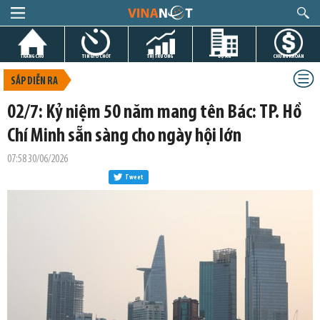
TRANG CHỦ
TIN GIỜ CHÓT
THỊ TRƯỜNG
DỰ ÁN
CHỨNG KHOÁN
SẮP DIỄN RA
02/7: Kỷ niệm 50 năm mang tên Bác: TP. Hồ
Chí Minh sẵn sàng cho ngày hội lớn
07:58 30/06/2026
Tweet