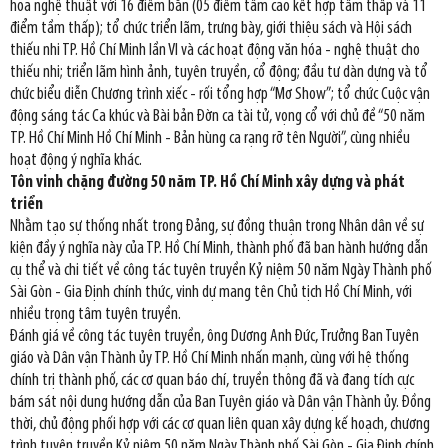
hoa nghệ thuật với 16 điểm bắn (05 điểm tầm cao kết hợp tầm thấp và 11
điểm tầm thấp); tổ chức triển lãm, trưng bày, giới thiệu sách và Hội sách
thiếu nhi TP. Hồ Chí Minh lần VI và các hoạt động văn hóa - nghệ thuật cho
thiếu nhi; triển lãm hình ảnh, tuyên truyền, cổ động; đầu tư dàn dựng và tổ
chức biểu diễn Chương trình xiếc - rối tổng hợp “Mơ Show”; tổ chức Cuộc vận
động sáng tác Ca khúc và Bài bản Đờn ca tài tử, vọng cổ với chủ đề “50 năm
TP. Hồ Chí Minh Hồ Chí Minh - Bản hùng ca rạng rỡ tên Người”, cùng nhiều
hoạt động ý nghĩa khác.
Tôn vinh chặng đường 50 năm TP. Hồ Chí Minh xây dựng và phát
triển
Nhằm tạo sự thống nhất trong Đảng, sự đồng thuận trong Nhân dân về sự
kiện đầy ý nghĩa này của TP. Hồ Chí Minh, thành phố đã ban hành hướng dẫn
cụ thể và chi tiết về công tác tuyên truyền Kỷ niệm 50 năm Ngày Thành phố
Sài Gòn - Gia Định chính thức, vinh dự mang tên Chủ tịch Hồ Chí Minh, với
nhiều trọng tâm tuyên truyền.
Đánh giá về công tác tuyên truyền, ông Dương Anh Đức, Trưởng Ban Tuyên
giáo và Dân vận Thành ủy TP. Hồ Chí Minh nhấn mạnh, cùng với hệ thống
chính trị thành phố, các cơ quan báo chí, truyền thông đã và đang tích cực
bám sát nội dung hướng dẫn của Ban Tuyên giáo và Dân vận Thành ủy. Đồng
thời, chủ động phối hợp với các cơ quan liên quan xây dựng kế hoạch, chương
trình tuyên truyền Kỷ niệm 50 năm Ngày Thành phố Sài Gòn - Gia Định chính