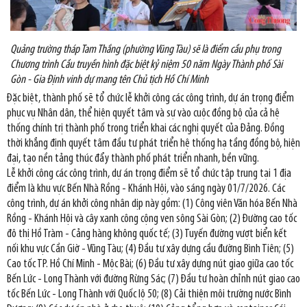
Quảng trường tháp Tam Thắng (phường Vũng Tàu) sẽ là điểm cầu phụ trong
Chương trình Cầu truyền hình đặc biệt kỷ niệm 50 năm Ngày Thành phố Sài
Gòn - Gia Định vinh dự mang tên Chủ tịch Hồ Chí Minh
Đặc biệt, thành phố sẽ tổ chức lễ khởi công các công trình, dự án trọng điểm
phục vụ Nhân dân, thể hiện quyết tâm và sự vào cuộc đồng bộ của cả hệ
thống chính trị thành phố trong triển khai các nghị quyết của Đảng. Đồng
thời khẳng định quyết tâm đầu tư phát triển hệ thống hạ tầng đồng bộ, hiện
đại, tạo nền tảng thúc đẩy thành phố phát triển nhanh, bền vững.
Lễ khởi công các công trình, dự án trọng điểm sẽ tổ chức tập trung tại 1 địa
điểm là khu vực Bến Nhà Rồng - Khánh Hội, vào sáng ngày 01/7/2026. Các
công trình, dự án khởi công nhân dịp này gồm: (1) Công viên Văn hóa Bến Nhà
Rồng - Khánh Hội và cây xanh công cộng ven sông Sài Gòn; (2) Đường cao tốc
đô thị Hồ Tràm - Cảng hàng không quốc tế; (3) Tuyến đường vượt biển kết
nối khu vực Cần Giờ - Vũng Tàu; (4) Đầu tư xây dựng cầu đường Bình Tiên; (5)
Cao tốc TP. Hồ Chí Minh - Mộc Bài; (6) Đầu tư xây dựng nút giao giữa cao tốc
Bến Lức - Long Thành với đường Rừng Sác; (7) Đầu tư hoàn chỉnh nút giao cao
tốc Bến Lức - Long Thành với Quốc lộ 50; (8) Cải thiện môi trường nước Bình