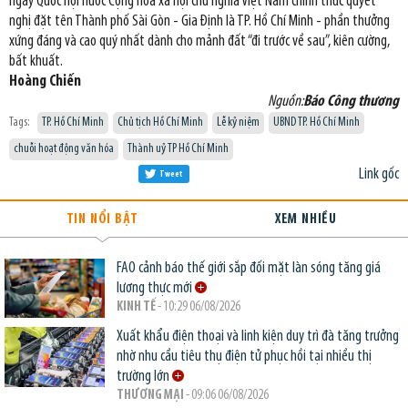
ngày Quốc hội nước Cộng hòa xã hội chủ nghĩa Việt Nam chính thức quyết
nghị đặt tên Thành phố Sài Gòn - Gia Định là TP. Hồ Chí Minh - phần thưởng
xứng đáng và cao quý nhất dành cho mảnh đất “đi trước về sau”, kiên cường,
bất khuất.
Hoàng Chiến
Nguồn:
Báo Công thương
Tags:
TP. Hồ Chí Minh
Chủ tịch Hồ Chí Minh
Lễ kỷ niệm
UBND TP. Hồ Chí Minh
chuỗi hoạt động văn hóa
Thành uỷ TP Hồ Chí Minh
Link gốc
Tweet
TIN NỔI BẬT
XEM NHIỀU
FAO cảnh báo thế giới sắp đối mặt làn sóng tăng giá
lương thực mới
KINH TẾ
- 10:29 06/08/2026
Xuất khẩu điện thoại và linh kiện duy trì đà tăng trưởng
nhờ nhu cầu tiêu thụ điện tử phục hồi tại nhiều thị
trường lớn
THƯƠNG MẠI
- 09:06 06/08/2026