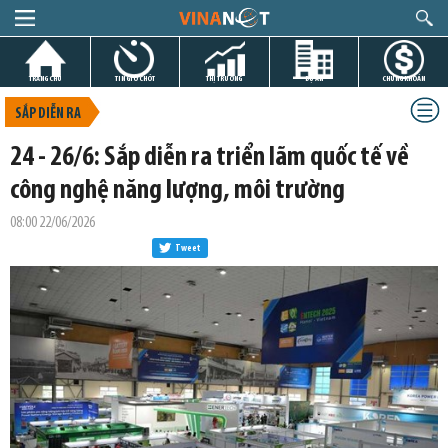
TRANG CHỦ
TIN GIỜ CHÓT
THỊ TRƯỜNG
DỰ ÁN
CHỨNG KHOÁN
SẮP DIỄN RA
24 - 26/6: Sắp diễn ra triển lãm quốc tế về
công nghệ năng lượng, môi trường
08:00 22/06/2026
Tweet