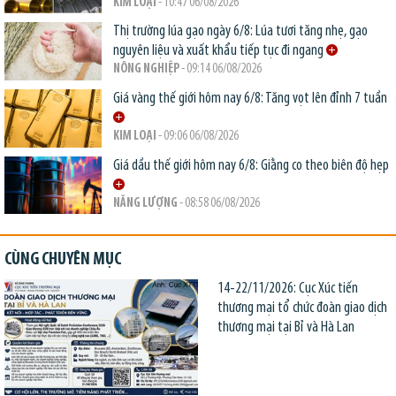
KIM LOẠI
- 10:47 06/08/2026
Thị trường lúa gạo ngày 6/8: Lúa tươi tăng nhẹ, gạo
nguyên liệu và xuất khẩu tiếp tục đi ngang
NÔNG NGHIỆP
- 09:14 06/08/2026
Giá vàng thế giới hôm nay 6/8: Tăng vọt lên đỉnh 7 tuần
KIM LOẠI
- 09:06 06/08/2026
Giá dầu thế giới hôm nay 6/8: Giằng co theo biên độ hẹp
NĂNG LƯỢNG
- 08:58 06/08/2026
CÙNG CHUYÊN MỤC
14-22/11/2026: Cục Xúc tiến
thương mại tổ chức đoàn giao dịch
thương mại tại Bỉ và Hà Lan