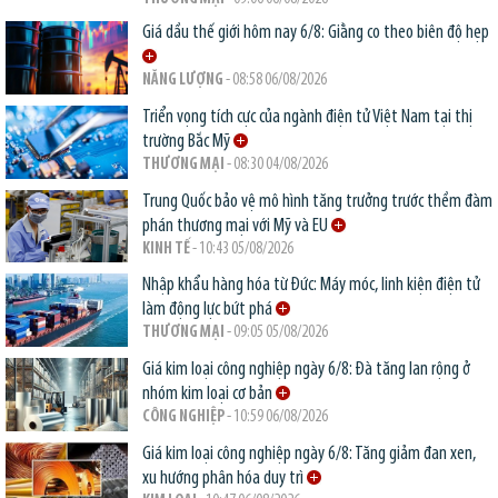
Giá dầu thế giới hôm nay 6/8: Giằng co theo biên độ hẹp
NĂNG LƯỢNG
- 08:58 06/08/2026
Triển vọng tích cực của ngành điện tử Việt Nam tại thị
trường Bắc Mỹ
THƯƠNG MẠI
- 08:30 04/08/2026
Trung Quốc bảo vệ mô hình tăng trưởng trước thềm đàm
phán thương mại với Mỹ và EU
KINH TẾ
- 10:43 05/08/2026
Nhập khẩu hàng hóa từ Đức: Máy móc, linh kiện điện tử
làm động lực bứt phá
THƯƠNG MẠI
- 09:05 05/08/2026
Giá kim loại công nghiệp ngày 6/8: Đà tăng lan rộng ở
nhóm kim loại cơ bản
CÔNG NGHIỆP
- 10:59 06/08/2026
Giá kim loại công nghiệp ngày 6/8: Tăng giảm đan xen,
xu hướng phân hóa duy trì