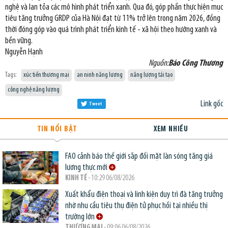
nghệ và lan tỏa các mô hình phát triển xanh. Qua đó, góp phần thực hiện mục
tiêu tăng trưởng GRDP của Hà Nội đạt từ 11% trở lên trong năm 2026, đồng
thời đóng góp vào quá trình phát triển kinh tế - xã hội theo hướng xanh và
bền vững.
Nguyễn Hạnh
Nguồn:
Báo Công Thương
Tags:
xúc tiến thương mại
an ninh năng lượng
năng lượng tái tạo
công nghệ năng lượng
Link gốc
Tweet
TIN NỔI BẬT
XEM NHIỀU
FAO cảnh báo thế giới sắp đối mặt làn sóng tăng giá
lương thực mới
KINH TẾ
- 10:29 06/08/2026
Xuất khẩu điện thoại và linh kiện duy trì đà tăng trưởng
nhờ nhu cầu tiêu thụ điện tử phục hồi tại nhiều thị
trường lớn
THƯƠNG MẠI
- 09:06 06/08/2026