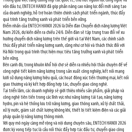
Thông qua việc tăng cường hợp tác quốc tế, thu hút nguồn lực công nghệ và
vốn đầu tư, ENTECH HANOI đã góp phần nâng cao năng lực đổi mới sáng tạo
của doanh nghiệp, hỗ trợ hoàn thiện chính sách phát triển ngành, thúc đẩy
quá trình tăng trưởng xanh và phát triển bền vững.
Điểm nhấn của ENTECH HANOI 2026 là Diễn đàn Chuyển dịch năng lượng Việt
Nam 2026, dự kiến diễn ra chiều 24/6. Diễn đàn sẽ tập trung trao đổi về xu
hướng chuyển dịch năng lượng trên thế giới và tại Việt Nam, các chính sách
thúc đẩy phát triển năng lượng xanh, cũng như cơ hội và thách thức đối với
Hà Nội trong quá trình thực hiện mục tiêu tăng trưởng xanh và phát triển
bền vững.
Bên cạnh đó, trong khuôn khổ hội chợ sẽ diễn ra nhiều hội thảo chuyên đề về
công nghệ tiết kiệm năng lượng trong sản xuất công nghiệp, kết nối mạng
lưới sử dụng năng lượng hiệu quả, các hoạt động xúc tiến thương mại, kết nối
giao thương và ký kết hợp đồng hợp tác, chuyển giao công nghệ.
Tại triển lãm, các doanh nghiệp sẽ giới thiệu nhiều sản phẩm, giải pháp và
công nghệ tiên tiến trong các lĩnh vực như năng lượng tái tạo, năng lượng
hydro, pin và hệ thống lưu trữ năng lượng, giao thông xanh, xử lý chất thải,
xử lý nước, giám sát chất lượng không khí, thiết bị tiết kiệm điện và các giải
pháp quản lý năng lượng thông minh.
Với quy mô ngày càng mở rộng và nội dung chuyên sâu, ENTECH HANOI 2026
được kỳ vọng tiếp tục là cầu nối thúc đẩy hợp tác đầu tư, chuyển giao công