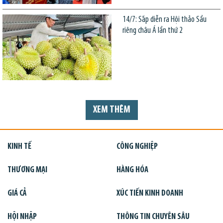
14/7: Sắp diễn ra Hội thảo Sầu
riêng châu Á lần thứ 2
XEM THÊM
KINH TẾ
CÔNG NGHIỆP
THƯƠNG MẠI
HÀNG HÓA
GIÁ CẢ
XÚC TIẾN KINH DOANH
HỘI NHẬP
THÔNG TIN CHUYÊN SÂU