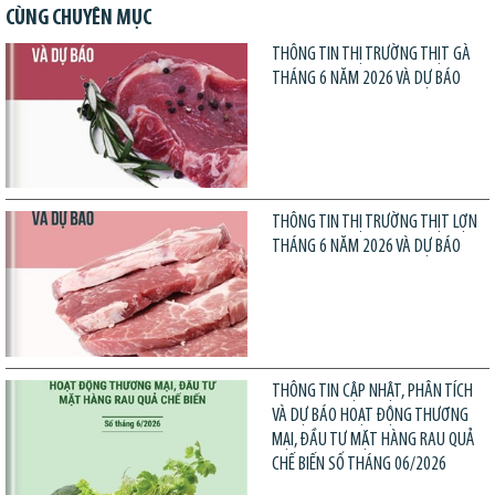
CÙNG CHUYÊN MỤC
THÔNG TIN THỊ TRƯỜNG THỊT GÀ
THÁNG 6 NĂM 2026 VÀ DỰ BÁO
THÔNG TIN THỊ TRƯỜNG THỊT LỢN
THÁNG 6 NĂM 2026 VÀ DỰ BÁO
THÔNG TIN CẬP NHẬT, PHÂN TÍCH
VÀ DỰ BÁO HOẠT ĐỘNG THƯƠNG
MẠI, ĐẦU TƯ MẶT HÀNG RAU QUẢ
CHẾ BIẾN SỐ THÁNG 06/2026