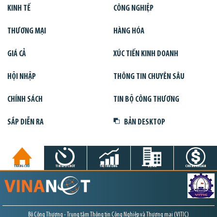
KINH TẾ
CÔNG NGHIỆP
THƯƠNG MẠI
HÀNG HÓA
GIÁ CẢ
XÚC TIẾN KINH DOANH
HỘI NHẬP
THÔNG TIN CHUYÊN SÂU
CHÍNH SÁCH
TIN BỘ CÔNG THƯƠNG
SẮP DIỄN RA
BẢN DESKTOP
TRANG CHỦ
TIN GIỜ CHÓT
THỊ TRƯỜNG
DỰ ÁN
CHỨNG KHOÁN
Bộ Công Thương - Trung tâm Thông tin Công Nghiệp và Thương mại (VITIC)