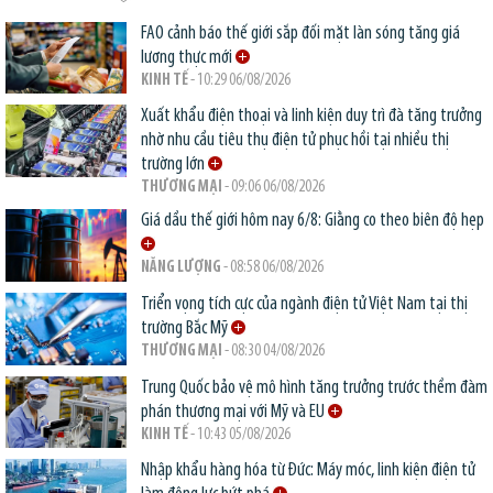
FAO cảnh báo thế giới sắp đối mặt làn sóng tăng giá
lương thực mới
KINH TẾ
- 10:29 06/08/2026
Xuất khẩu điện thoại và linh kiện duy trì đà tăng trưởng
nhờ nhu cầu tiêu thụ điện tử phục hồi tại nhiều thị
trường lớn
THƯƠNG MẠI
- 09:06 06/08/2026
Giá dầu thế giới hôm nay 6/8: Giằng co theo biên độ hẹp
NĂNG LƯỢNG
- 08:58 06/08/2026
Triển vọng tích cực của ngành điện tử Việt Nam tại thị
trường Bắc Mỹ
THƯƠNG MẠI
- 08:30 04/08/2026
Trung Quốc bảo vệ mô hình tăng trưởng trước thềm đàm
phán thương mại với Mỹ và EU
KINH TẾ
- 10:43 05/08/2026
Nhập khẩu hàng hóa từ Đức: Máy móc, linh kiện điện tử