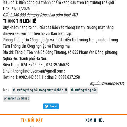
Biều đồ 1: Biến động giá thành phẩm xăng dầu trên thị trường thế giới
từ 8-21/01/2026
GIÁ: 2.340.000 đồng/kỳ (chưa bao gồm thuế VAT)
THÔNG TIN LIÊN HỆ
Quý khách hàng có nhu cầu đặt Báo cáo thông tin thị trường mặt hàng
chuyên sâu vui lòng liên hệ với Ban biên tập:
Phòng Thông tin Công nghiệp và Phát triển thị trường trong nước - Trung
Tâm Thông tin Công nghiệp và Thương mại.
Địa chỉ: Tầng 6, Tòa nhà Bộ Công Thương, số 655 Phạm Văn Đồng, phường
Nghĩa Đô, thành phố Hà Nội.
Điện thoại: 024. 37150530; 024.39746023
Email: thongtinchuyensau@gmail.com ;
Hotline 1: 0982.442.561; Hotline 2: 0988.627.258
Nguồn:
Vinanet/VITIC
Tags:
thị trường xăng dầu trong nước và thế giới
thị trường xăng dầu
phân tích và dự báo
Tweet
TIN NỔI BẬT
XEM NHIỀU