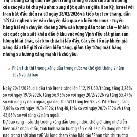
Thị trường xăng dầu thế giới trong tháng 3/2026 chịu ảnh hưởng
của các yếu tố chủ yếu như: xung đột quân sự giữa Hoa Kỳ, Israel với
Iran bắt đầu diễn ra từ ngày 28/02/2026 và tiếp tục leo thang, dẫn
tới tắc nghẽn việc vận chuyển dầu qua eo biển Hormuz - tuyến
hàng hải vận chuyển khoảng 20% sản lượng dầu toàn cầu – khiến
các quốc gia xuất khẩu dầu ở khu vực vùng Vịnh đều cắt giảm sản
lượng khai thác, các kho chứa bị lấp đầy. Các yếu tố này khiến giá
xăng dầu thế giới có diễn biến tăng, giảm tùy từng mặt hàng
nhưng xu hướng tăng mạnh là chủ yếu.
Phân tích thị trường xăng dầu trong nước và thế giới tháng 2 năm
2026 và dự báo
Ngày 20/3/2026, giá dầu thô Brent tăng lên 112,19 USD/thùng, tăng 3,26%
so với ngày 19/3/2026, tăng 56,93% so với ngày 20/2/2026 và tăng 55,47%
so với cùng kỳ năm ngoái; giá dầu thô WTI tăng lên 98,23 USD/thùng, tăng
2,80% so với ngày 19/3/2026, tăng 48,14% so với ngày 20/2/2026 và tăng
43,86% so với cùng kỳ năm ngoái.
Dự báo cung - cầu thị trường xăng dầu trong nước, thế giới cũng như diễn
biến xuất nhập khẩu, tình hình và xu hướng sản xuất sẽ biến động như thế
nào trong thời gian tới? Vui lòng tham khảo Báo cáo "Phân tích thị trường