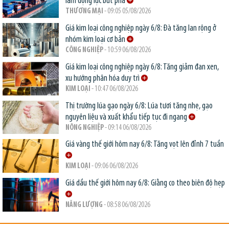
làm động lực bứt phá
THƯƠNG MẠI
- 09:05 05/08/2026
Giá kim loại công nghiệp ngày 6/8: Đà tăng lan rộng ở
nhóm kim loại cơ bản
CÔNG NGHIỆP
- 10:59 06/08/2026
Giá kim loại công nghiệp ngày 6/8: Tăng giảm đan xen,
xu hướng phân hóa duy trì
KIM LOẠI
- 10:47 06/08/2026
Thị trường lúa gạo ngày 6/8: Lúa tươi tăng nhẹ, gạo
nguyên liệu và xuất khẩu tiếp tục đi ngang
NÔNG NGHIỆP
- 09:14 06/08/2026
Giá vàng thế giới hôm nay 6/8: Tăng vọt lên đỉnh 7 tuần
KIM LOẠI
- 09:06 06/08/2026
Giá dầu thế giới hôm nay 6/8: Giằng co theo biên độ hẹp
NĂNG LƯỢNG
- 08:58 06/08/2026