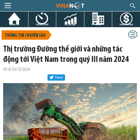
TRANG CHỦ
TIN GIỜ CHÓT
THỊ TRƯỜNG
DỰ ÁN
CHỨNG KHOÁN
THÔNG TIN CHUYÊN SÂU
Thị trường Đường thế giới và những tác
động tới Việt Nam trong quý III năm 2024
09:41 03/10/2024
Tweet