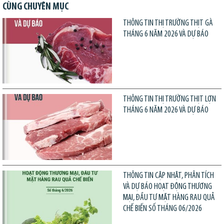
CÙNG CHUYÊN MỤC
THÔNG TIN THỊ TRƯỜNG THỊT GÀ
THÁNG 6 NĂM 2026 VÀ DỰ BÁO
THÔNG TIN THỊ TRƯỜNG THỊT LỢN
THÁNG 6 NĂM 2026 VÀ DỰ BÁO
THÔNG TIN CẬP NHẬT, PHÂN TÍCH
VÀ DỰ BÁO HOẠT ĐỘNG THƯƠNG
MẠI, ĐẦU TƯ MẶT HÀNG RAU QUẢ
CHẾ BIẾN SỐ THÁNG 06/2026