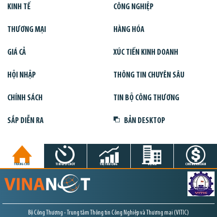
KINH TẾ
CÔNG NGHIỆP
THƯƠNG MẠI
HÀNG HÓA
GIÁ CẢ
XÚC TIẾN KINH DOANH
HỘI NHẬP
THÔNG TIN CHUYÊN SÂU
CHÍNH SÁCH
TIN BỘ CÔNG THƯƠNG
SẮP DIỄN RA
BẢN DESKTOP
TRANG CHỦ
TIN GIỜ CHÓT
THỊ TRƯỜNG
DỰ ÁN
CHỨNG KHOÁN
Bộ Công Thương - Trung tâm Thông tin Công Nghiệp và Thương mại (VITIC)