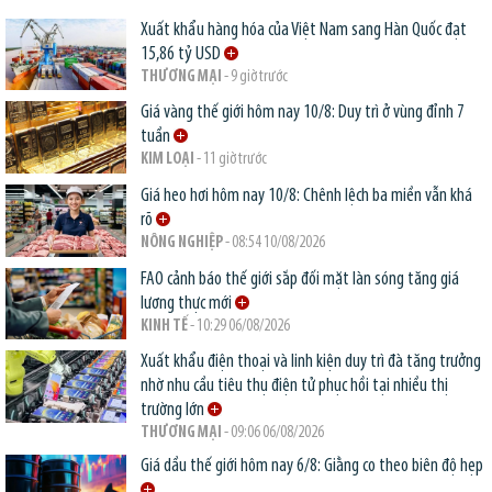
Xuất khẩu hàng hóa của Việt Nam sang Hàn Quốc đạt
15,86 tỷ USD
THƯƠNG MẠI
- 9 giờ trước
Giá vàng thế giới hôm nay 10/8: Duy trì ở vùng đỉnh 7
tuần
KIM LOẠI
- 11 giờ trước
Giá heo hơi hôm nay 10/8: Chênh lệch ba miền vẫn khá
rõ
NÔNG NGHIỆP
- 08:54 10/08/2026
FAO cảnh báo thế giới sắp đối mặt làn sóng tăng giá
lương thực mới
KINH TẾ
- 10:29 06/08/2026
Xuất khẩu điện thoại và linh kiện duy trì đà tăng trưởng
nhờ nhu cầu tiêu thụ điện tử phục hồi tại nhiều thị
trường lớn
THƯƠNG MẠI
- 09:06 06/08/2026
Giá dầu thế giới hôm nay 6/8: Giằng co theo biên độ hẹp