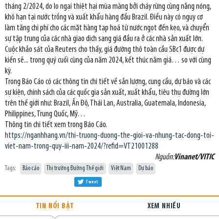
tháng 2/2024, do lo ngại thiệt hại mùa màng bởi cháy rừng cùng nắng nóng,
khô hạn tại nước trồng và xuất khẩu hàng đầu Brazil. Điều này có nguy cơ
làm tăng chi phí cho các mặt hàng tạp hoá từ nước ngọt đến kẹo, và chuyển
sự tập trung của các nhà giao dịch sang giá đầu ra ở các nhà sản xuất lớn.
Cuộc khảo sát của Reuters cho thấy, giá đường thô toàn cầu SBc1 được dự
kiến sẽ... trong quý cuối cùng của năm 2024, kết thúc năm giá… so với cùng
kỳ.
Trong Báo Cáo có các thông tin chi tiết về sản lượng, cung cầu, dự báo và các
sự kiện, chính sách của các quốc gia sản xuất, xuất khẩu, tiêu thụ đường lớn
trên thế giới như: Brazil, Ấn Độ, Thái Lan, Australia, Guatemala, Indonesia,
Philippines, Trung Quốc, Mỹ…
Thông tin chi tiết xem trong Báo Cáo.
https://nganhhang.vn/thi-truong-duong-the-gioi-va-nhung-tac-dong-toi-
viet-nam-trong-quy-iii-nam-2024/?refid=VT21001288
Nguồn:
Vinanet/VITIC
Tags:
Báo cáo
Thị trường Đường Thế giới
Việt Nam
Dự báo
Tweet
TIN NỔI BẬT
XEM NHIỀU