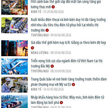
FAO cảnh báo thế giới sắp đối mặt làn sóng tăng giá
lương thực mới
KINH TẾ
- 10:29 06/08/2026
Xuất khẩu điện thoại và linh kiện duy trì đà tăng trưởng
nhờ nhu cầu tiêu thụ điện tử phục hồi tại nhiều thị
trường lớn
THƯƠNG MẠI
- 09:06 06/08/2026
Giá dầu thế giới hôm nay 6/8: Giằng co theo biên độ hẹp
NĂNG LƯỢNG
- 08:58 06/08/2026
Triển vọng tích cực của ngành điện tử Việt Nam tại thị
trường Bắc Mỹ
THƯƠNG MẠI
- 08:30 04/08/2026
Trung Quốc bảo vệ mô hình tăng trưởng trước thềm đàm
phán thương mại với Mỹ và EU
KINH TẾ
- 10:43 05/08/2026
Nhập khẩu hàng hóa từ Đức: Máy móc, linh kiện điện tử
làm động lực bứt phá
THƯƠNG MẠI
- 09:05 05/08/2026