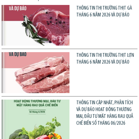
THÔNG TIN THỊ TRƯỜNG THỊT GÀ
THÁNG 6 NĂM 2026 VÀ DỰ BÁO
THÔNG TIN THỊ TRƯỜNG THỊT LỢN
THÁNG 6 NĂM 2026 VÀ DỰ BÁO
THÔNG TIN CẬP NHẬT, PHÂN TÍCH
VÀ DỰ BÁO HOẠT ĐỘNG THƯƠNG
MẠI, ĐẦU TƯ MẶT HÀNG RAU QUẢ
CHẾ BIẾN SỐ THÁNG 06/2026