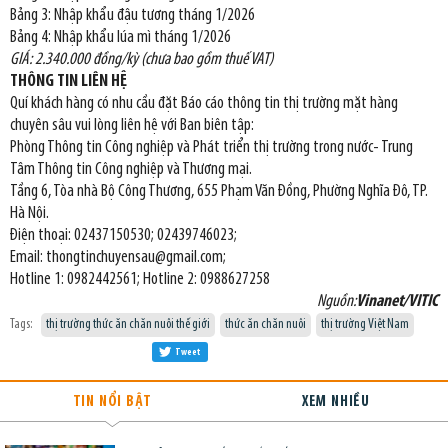
Bảng 3: Nhập khẩu đậu tương tháng 1/2026
Bảng 4: Nhập khẩu lúa mì tháng 1/2026
GIÁ: 2.340.000 đồng/kỳ (chưa bao gồm thuế VAT)
THÔNG TIN LIÊN HỆ
Quí khách hàng có nhu cầu đặt Báo cáo thông tin thị trường mặt hàng
chuyên sâu vui lòng liên hệ với Ban biên tập:
Phòng Thông tin Công nghiệp và Phát triển thị trường trong nước- Trung
Tâm Thông tin Công nghiệp và Thương mại.
Tầng 6, Tòa nhà Bộ Công Thương, 655 Phạm Văn Đồng, Phường Nghĩa Đô, TP.
Hà Nội.
Điện thoại: 02437150530; 02439746023;
Email: thongtinchuyensau@gmail.com;
Hotline 1: 0982442561; Hotline 2: 0988627258
Nguồn:
Vinanet/VITIC
Tags:
thị trường thức ăn chăn nuôi thế giới
thức ăn chăn nuôi
thị trường Việt Nam
Tweet
TIN NỔI BẬT
XEM NHIỀU