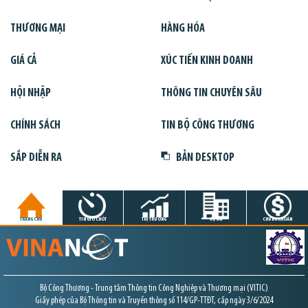
THƯƠNG MẠI
HÀNG HÓA
GIÁ CẢ
XÚC TIẾN KINH DOANH
HỘI NHẬP
THÔNG TIN CHUYÊN SÂU
CHÍNH SÁCH
TIN BỘ CÔNG THƯƠNG
SẮP DIỄN RA
BẢN DESKTOP
TRANG CHỦ
TIN GIỜ CHÓT
THỊ TRƯỜNG
DỰ ÁN
CHỨNG KHOÁN
Bộ Công Thương - Trung tâm Thông tin Công Nghiệp và Thương mại (VITIC)
Giấy phép của Bộ Thông tin và Truyền thông số 114/GP-TTĐT, cấp ngày 3/6/2024