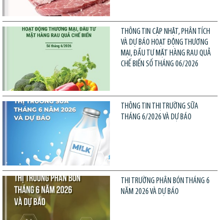
THÔNG TIN CẬP NHẬT, PHÂN TÍCH
VÀ DỰ BÁO HOẠT ĐỘNG THƯƠNG
MẠI, ĐẦU TƯ MẶT HÀNG RAU QUẢ
CHẾ BIẾN SỐ THÁNG 06/2026
THÔNG TIN THỊ TRƯỜNG SỮA
THÁNG 6/2026 VÀ DỰ BÁO
THỊ TRƯỜNG PHÂN BÓN THÁNG 6
NĂM 2026 VÀ DỰ BÁO