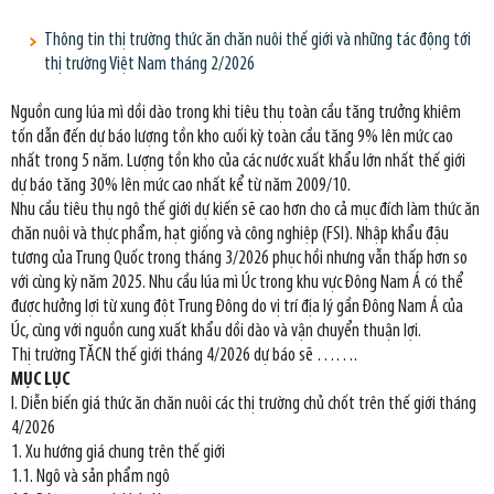
Thông tin thị trường thức ăn chăn nuôi thế giới và những tác động tới
thị trường Việt Nam tháng 2/2026
Nguồn cung lúa mì dồi dào trong khi tiêu thụ toàn cầu tăng trưởng khiêm
tốn dẫn đến dự báo lượng tồn kho cuối kỳ toàn cầu tăng 9% lên mức cao
nhất trong 5 năm. Lượng tồn kho của các nước xuất khẩu lớn nhất thế giới
dự báo tăng 30% lên mức cao nhất kể từ năm 2009/10.
Nhu cầu tiêu thụ ngô thế giới dự kiến sẽ cao hơn cho cả mục đích làm thức ăn
chăn nuôi và thực phẩm, hạt giống và công nghiệp (FSI). Nhập khẩu đậu
tương của Trung Quốc trong tháng 3/2026 phục hồi nhưng vẫn thấp hơn so
với cùng kỳ năm 2025. Nhu cầu lúa mì Úc trong khu vực Đông Nam Á có thể
được hưởng lợi từ xung đột Trung Đông do vị trí địa lý gần Đông Nam Á của
Úc, cùng với nguồn cung xuất khẩu dồi dào và vận chuyển thuận lợi.
Thị trường TĂCN thế giới tháng 4/2026 dự báo sẽ …….
MỤC LỤC
I. Diễn biến giá thức ăn chăn nuôi các thị trường chủ chốt trên thế giới tháng
4/2026
1. Xu hướng giá chung trên thế giới
1.1. Ngô và sản phẩm ngô