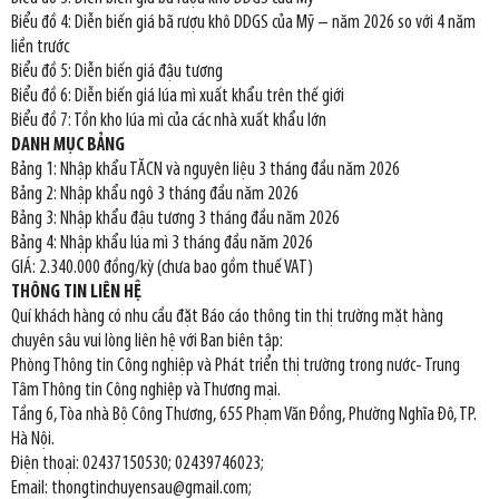
Biểu đồ 4: Diễn biến giá bã rượu khô DDGS của Mỹ – năm 2026 so với 4 năm
liền trước
Biểu đồ 5: Diễn biến giá đậu tương
Biểu đồ 6: Diễn biến giá lúa mì xuất khẩu trên thế giới
Biểu đồ 7: Tồn kho lúa mì của các nhà xuất khẩu lớn
DANH MỤC BẢNG
Bảng 1: Nhập khẩu TĂCN và nguyên liệu 3 tháng đầu năm 2026
Bảng 2: Nhập khẩu ngô 3 tháng đầu năm 2026
Bảng 3: Nhập khẩu đậu tương 3 tháng đầu năm 2026
Bảng 4: Nhập khẩu lúa mì 3 tháng đầu năm 2026
GIÁ: 2.340.000 đồng/kỳ (chưa bao gồm thuế VAT)
THÔNG TIN LIÊN HỆ
Quí khách hàng có nhu cầu đặt Báo cáo thông tin thị trường mặt hàng
chuyên sâu vui lòng liên hệ với Ban biên tập:
Phòng Thông tin Công nghiệp và Phát triển thị trường trong nước- Trung
Tâm Thông tin Công nghiệp và Thương mại.
Tầng 6, Tòa nhà Bộ Công Thương, 655 Phạm Văn Đồng, Phường Nghĩa Đô, TP.
Hà Nội.
Điện thoại: 02437150530; 02439746023;
Email: thongtinchuyensau@gmail.com;