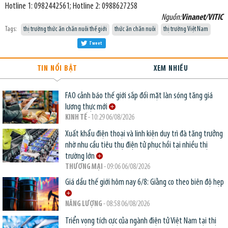
Hotline 1: 0982442561; Hotline 2: 0988627258
Nguồn:
Vinanet/VITIC
Tags:
thị trường thức ăn chăn nuôi thế giới
thức ăn chăn nuôi
thị trường Việt Nam
Tweet
TIN NỔI BẬT
XEM NHIỀU
FAO cảnh báo thế giới sắp đối mặt làn sóng tăng giá
lương thực mới
KINH TẾ
- 10:29 06/08/2026
Xuất khẩu điện thoại và linh kiện duy trì đà tăng trưởng
nhờ nhu cầu tiêu thụ điện tử phục hồi tại nhiều thị
trường lớn
THƯƠNG MẠI
- 09:06 06/08/2026
Giá dầu thế giới hôm nay 6/8: Giằng co theo biên độ hẹp
NĂNG LƯỢNG
- 08:58 06/08/2026
Triển vọng tích cực của ngành điện tử Việt Nam tại thị