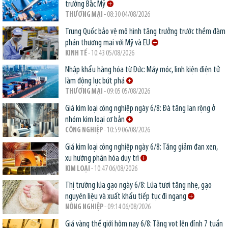
trường Bắc Mỹ
THƯƠNG MẠI
- 08:30 04/08/2026
Trung Quốc bảo vệ mô hình tăng trưởng trước thềm đàm
phán thương mại với Mỹ và EU
KINH TẾ
- 10:43 05/08/2026
Nhập khẩu hàng hóa từ Đức: Máy móc, linh kiện điện tử
làm động lực bứt phá
THƯƠNG MẠI
- 09:05 05/08/2026
Giá kim loại công nghiệp ngày 6/8: Đà tăng lan rộng ở
nhóm kim loại cơ bản
CÔNG NGHIỆP
- 10:59 06/08/2026
Giá kim loại công nghiệp ngày 6/8: Tăng giảm đan xen,
xu hướng phân hóa duy trì
KIM LOẠI
- 10:47 06/08/2026
Thị trường lúa gạo ngày 6/8: Lúa tươi tăng nhẹ, gạo
nguyên liệu và xuất khẩu tiếp tục đi ngang
NÔNG NGHIỆP
- 09:14 06/08/2026
Giá vàng thế giới hôm nay 6/8: Tăng vọt lên đỉnh 7 tuần