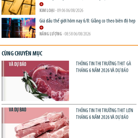
KIM LOẠI
- 09:06 06/08/2026
Giá dầu thế giới hôm nay 6/8: Giằng co theo biên độ hẹp
NĂNG LƯỢNG
- 08:58 06/08/2026
CÙNG CHUYÊN MỤC
THÔNG TIN THỊ TRƯỜNG THỊT GÀ
THÁNG 6 NĂM 2026 VÀ DỰ BÁO
THÔNG TIN THỊ TRƯỜNG THỊT LỢN
THÁNG 6 NĂM 2026 VÀ DỰ BÁO