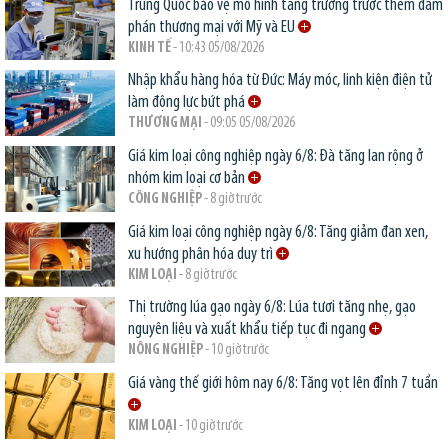
Trung Quốc bảo vệ mô hình tăng trưởng trước thềm đàm
phán thương mại với Mỹ và EU
KINH TẾ
- 10:43 05/08/2026
Nhập khẩu hàng hóa từ Đức: Máy móc, linh kiện điện tử
làm động lực bứt phá
THƯƠNG MẠI
- 09:05 05/08/2026
Giá kim loại công nghiệp ngày 6/8: Đà tăng lan rộng ở
nhóm kim loại cơ bản
CÔNG NGHIỆP
- 8 giờ trước
Giá kim loại công nghiệp ngày 6/8: Tăng giảm đan xen,
xu hướng phân hóa duy trì
KIM LOẠI
- 8 giờ trước
Thị trường lúa gạo ngày 6/8: Lúa tươi tăng nhẹ, gạo
nguyên liệu và xuất khẩu tiếp tục đi ngang
NÔNG NGHIỆP
- 10 giờ trước
Giá vàng thế giới hôm nay 6/8: Tăng vọt lên đỉnh 7 tuần
KIM LOẠI
- 10 giờ trước