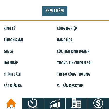
XEM THÊM
KINH TẾ
CÔNG NGHIỆP
THƯƠNG MẠI
HÀNG HÓA
GIÁ CẢ
XÚC TIẾN KINH DOANH
HỘI NHẬP
THÔNG TIN CHUYÊN SÂU
CHÍNH SÁCH
TIN BỘ CÔNG THƯƠNG
SẮP DIỄN RA
BẢN DESKTOP
TRANG CHỦ
TIN GIỜ CHÓT
THỊ TRƯỜNG
DỰ ÁN
CHỨNG KHOÁN