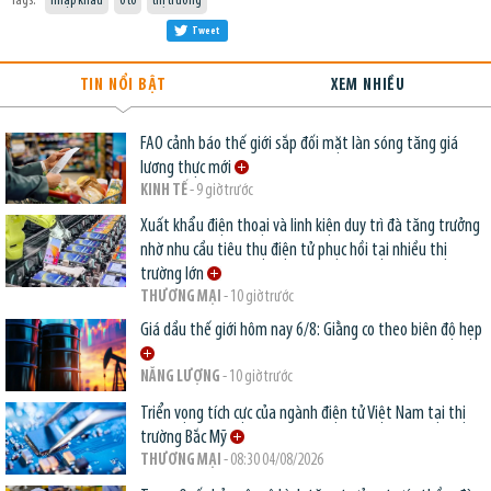
Tags:
nhập khẩu
ô tô
thị trường
Tweet
TIN NỔI BẬT
XEM NHIỀU
FAO cảnh báo thế giới sắp đối mặt làn sóng tăng giá
lương thực mới
KINH TẾ
- 9 giờ trước
Xuất khẩu điện thoại và linh kiện duy trì đà tăng trưởng
nhờ nhu cầu tiêu thụ điện tử phục hồi tại nhiều thị
trường lớn
THƯƠNG MẠI
- 10 giờ trước
Giá dầu thế giới hôm nay 6/8: Giằng co theo biên độ hẹp
NĂNG LƯỢNG
- 10 giờ trước
Triển vọng tích cực của ngành điện tử Việt Nam tại thị
trường Bắc Mỹ
THƯƠNG MẠI
- 08:30 04/08/2026