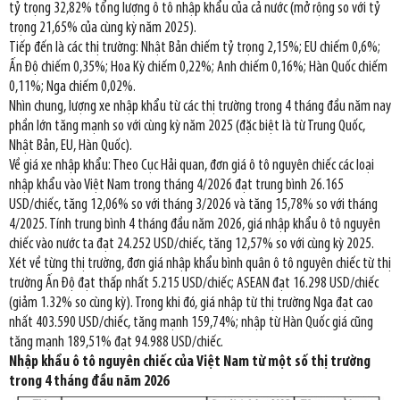
tỷ trọng 32,82% tổng lượng ô tô nhập khẩu của cả nước (mở rộng so với tỷ
trọng 21,65% của cùng kỳ năm 2025).
Tiếp đến là các thị trường: Nhật Bản chiếm tỷ trọng 2,15%; EU chiếm 0,6%;
Ấn Độ chiếm 0,35%; Hoa Kỳ chiếm 0,22%; Anh chiếm 0,16%; Hàn Quốc chiếm
0,11%; Nga chiếm 0,02%.
Nhìn chung, lượng xe nhập khẩu từ các thị trường trong 4 tháng đầu năm nay
phần lớn tăng mạnh so với cùng kỳ năm 2025 (đặc biệt là từ Trung Quốc,
Nhật Bản, EU, Hàn Quốc).
Về giá xe nhập khẩu: Theo Cục Hải quan, đơn giá ô tô nguyên chiếc các loại
nhập khẩu vào Việt Nam trong tháng 4/2026 đạt trung bình 26.165
USD/chiếc, tăng 12,06% so với tháng 3/2026 và tăng 15,78% so với tháng
4/2025. Tính trung bình 4 tháng đầu năm 2026, giá nhập khẩu ô tô nguyên
chiếc vào nước ta đạt 24.252 USD/chiếc, tăng 12,57% so với cùng kỳ 2025.
Xét về từng thị trường, đơn giá nhập khẩu bình quân ô tô nguyên chiếc từ thị
trường Ấn Độ đạt thấp nhất 5.215 USD/chiếc; ASEAN đạt 16.298 USD/chiếc
(giảm 1.32% so cùng kỳ). Trong khi đó, giá nhập từ thị trường Nga đạt cao
nhất 403.590 USD/chiếc, tăng mạnh 159,74%; nhập từ Hàn Quốc giá cũng
tăng mạnh 189,51% đạt 94.988 USD/chiếc.
Nhập khẩu ô tô nguyên chiếc của Việt Nam từ một số thị trường
trong 4 tháng đầu năm 2026