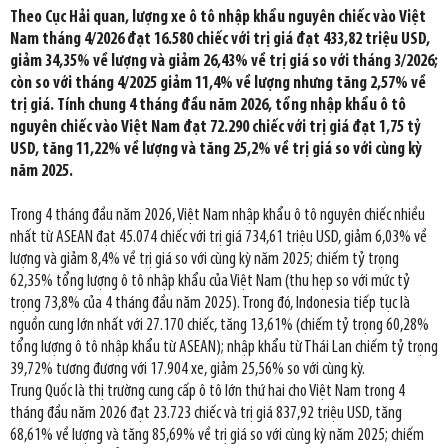
Theo Cục Hải quan, lượng xe ô tô nhập khẩu nguyên chiếc vào Việt
Nam tháng 4/2026 đạt 16.580 chiếc với trị giá đạt 433,82 triệu USD,
giảm 34,35% về lượng và giảm 26,43% về trị giá so với tháng 3/2026;
còn so với tháng 4/2025 giảm 11,4% về lượng nhưng tăng 2,57% về
trị giá. Tính chung 4 tháng đầu năm 2026, tổng nhập khẩu ô tô
nguyên chiếc vào Việt Nam đạt 72.290 chiếc với trị giá đạt 1,75 tỷ
USD, tăng 11,22% về lượng và tăng 25,2% về trị giá so với cùng kỳ
năm 2025.
Trong 4 tháng đầu năm 2026, Việt Nam nhập khẩu ô tô nguyên chiếc nhiều
nhất từ ASEAN đạt 45.074 chiếc với trị giá 734,61 triệu USD, giảm 6,03% về
lượng và giảm 8,4% về trị giá so với cùng kỳ năm 2025; chiếm tỷ trọng
62,35% tổng lượng ô tô nhập khẩu của Việt Nam (thu hẹp so với mức tỷ
trọng 73,8% của 4 tháng đầu năm 2025). Trong đó, Indonesia tiếp tục là
nguồn cung lớn nhất với 27.170 chiếc, tăng 13,61% (chiếm tỷ trọng 60,28%
tổng lượng ô tô nhập khẩu từ ASEAN); nhập khẩu từ Thái Lan chiếm tỷ trọng
39,72% tương đương với 17.904 xe, giảm 25,56% so với cùng kỳ.
Trung Quốc là thị trường cung cấp ô tô lớn thứ hai cho Việt Nam trong 4
tháng đầu năm 2026 đạt 23.723 chiếc và trị giá 837,92 triệu USD, tăng
68,61% về lượng và tăng 85,69% về trị giá so với cùng kỳ năm 2025; chiếm