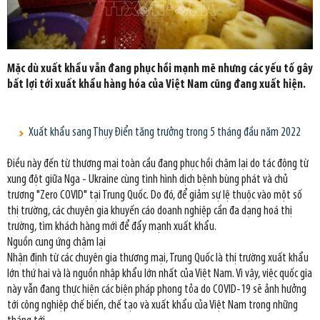
Mặc dù xuất khẩu vẫn đang phục hồi mạnh mẽ nhưng các yếu tố gây
bất lợi tới xuất khẩu hàng hóa của Việt Nam cũng đang xuất hiện.
Xuất khẩu sang Thụy Điển tăng trưởng trong 5 tháng đầu năm 2022
Điều này đến từ thương mại toàn cầu đang phục hồi chậm lại do tác động từ
xung đột giữa Nga - Ukraine cùng tình hình dịch bệnh bùng phát và chủ
trương "Zero COVID" tại Trung Quốc. Do đó, để giảm sự lệ thuộc vào một số
thị trường, các chuyên gia khuyến cáo doanh nghiệp cần đa dạng hoá thị
trường, tìm khách hàng mới để đẩy mạnh xuất khẩu.
Nguồn cung ứng chậm lại
Nhận định từ các chuyên gia thương mại, Trung Quốc là thị trường xuất khẩu
lớn thứ hai và là nguồn nhập khẩu lớn nhất của Việt Nam. Vì vậy, việc quốc gia
này vẫn đang thực hiện các biện pháp phong tỏa do COVID-19 sẽ ảnh hưởng
tới công nghiệp chế biến, chế tạo và xuất khẩu của Việt Nam trong những