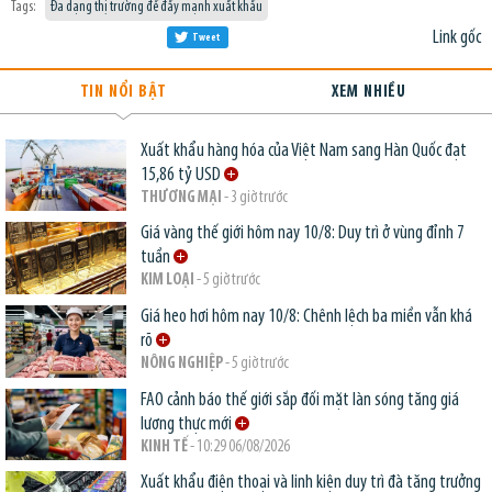
Tags:
Đa dạng thị trường để đẩy mạnh xuất khẩu
Link gốc
Tweet
TIN NỔI BẬT
XEM NHIỀU
Xuất khẩu hàng hóa của Việt Nam sang Hàn Quốc đạt
15,86 tỷ USD
THƯƠNG MẠI
- 3 giờ trước
Giá vàng thế giới hôm nay 10/8: Duy trì ở vùng đỉnh 7
tuần
KIM LOẠI
- 5 giờ trước
Giá heo hơi hôm nay 10/8: Chênh lệch ba miền vẫn khá
rõ
NÔNG NGHIỆP
- 5 giờ trước
FAO cảnh báo thế giới sắp đối mặt làn sóng tăng giá
lương thực mới
KINH TẾ
- 10:29 06/08/2026
Xuất khẩu điện thoại và linh kiện duy trì đà tăng trưởng