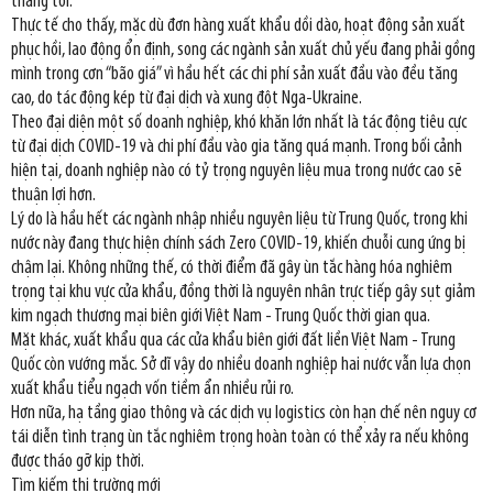
tháng tới.
Thực tế cho thấy, mặc dù đơn hàng xuất khẩu dồi dào, hoạt động sản xuất
phục hồi, lao động ổn định, song các ngành sản xuất chủ yếu đang phải gồng
mình trong cơn “bão giá” vì hầu hết các chi phí sản xuất đầu vào đều tăng
cao, do tác động kép từ đại dịch và xung đột Nga-Ukraine.
Theo đại diện một số doanh nghiệp, khó khăn lớn nhất là tác động tiêu cực
từ đại dịch COVID-19 và chi phí đầu vào gia tăng quá mạnh. Trong bối cảnh
hiện tại, doanh nghiệp nào có tỷ trọng nguyên liệu mua trong nước cao sẽ
thuận lợi hơn.
Lý do là hầu hết các ngành nhập nhiều nguyên liệu từ Trung Quốc, trong khi
nước này đang thực hiện chính sách Zero COVID-19, khiến chuỗi cung ứng bị
chậm lại. Không những thế, có thời điểm đã gây ùn tắc hàng hóa nghiêm
trọng tại khu vực cửa khẩu, đồng thời là nguyên nhân trực tiếp gây sụt giảm
kim ngạch thương mại biên giới Việt Nam - Trung Quốc thời gian qua.
Mặt khác, xuất khẩu qua các cửa khẩu biên giới đất liền Việt Nam - Trung
Quốc còn vướng mắc. Sở dĩ vậy do nhiều doanh nghiệp hai nước vẫn lựa chọn
xuất khẩu tiểu ngạch vốn tiềm ẩn nhiều rủi ro.
Hơn nữa, hạ tầng giao thông và các dịch vụ logistics còn hạn chế nên nguy cơ
tái diễn tình trạng ùn tắc nghiêm trọng hoàn toàn có thể xảy ra nếu không
được tháo gỡ kịp thời.
Tìm kiếm thị trường mới