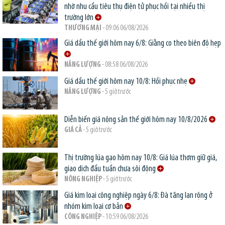
nhờ nhu cầu tiêu thụ điện tử phục hồi tại nhiều thị
trường lớn
THƯƠNG MẠI
- 09:06 06/08/2026
Giá dầu thế giới hôm nay 6/8: Giằng co theo biên độ hẹp
NĂNG LƯỢNG
- 08:58 06/08/2026
Giá dầu thế giới hôm nay 10/8: Hồi phục nhẹ
NĂNG LƯỢNG
- 5 giờ trước
Diễn biến giá nông sản thế giới hôm nay 10/8/2026
GIÁ CẢ
- 5 giờ trước
Thị trường lúa gạo hôm nay 10/8: Giá lúa thơm giữ giá,
giao dịch đầu tuần chưa sôi động
NÔNG NGHIỆP
- 5 giờ trước
Giá kim loại công nghiệp ngày 6/8: Đà tăng lan rộng ở
nhóm kim loại cơ bản
CÔNG NGHIỆP
- 10:59 06/08/2026