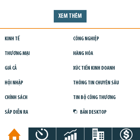
XEM THÊM
KINH TẾ
CÔNG NGHIỆP
THƯƠNG MẠI
HÀNG HÓA
GIÁ CẢ
XÚC TIẾN KINH DOANH
HỘI NHẬP
THÔNG TIN CHUYÊN SÂU
CHÍNH SÁCH
TIN BỘ CÔNG THƯƠNG
SẮP DIỄN RA
BẢN DESKTOP