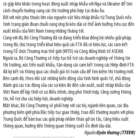
có gặp khó khăn trong hoạt động xuất nhập khẩu với Nga và Ukraine để tìm
cách chuyển hướng sang các thị trường phù hợp tại châu Âu.
Bởi với việc phụ thuộc lớn vào nguyên vật liệu nhập khẩu từ Trung Quốc nếu
tình trạng gián đoạn chuỗi cung ứng bị kéo dài có thể ảnh hưởng tiêu cực đến
xuất khẩu của Việt Nam trong những tháng tới.
Cùng với đó, Bộ Công Thương đã và đang triển khai đồng bộ nhiều giải pháp;
trong đó, chú trọng triển khai hiệu quả các FTA đã có hiệu lực, các cam kết
trong Tổ chức Thương mại thế giới (WTO) và Cộng đồng Kinh tế ASEAN.
Ngoài ra, Bộ Công Thương sẽ tiếp tục hỗ trợ các doanh nghiệp về thông tin
thị trường, xúc tiến xuất khẩu, tận dụng các cam kết trong các Hiệp định FTA
đã ký kết và thông qua các chuỗi giá trị toàn cầu để tìm kiếm thị trường mới.
Bên cạnh đó, theo dõi sát những biến động của tình hình quốc tế, chủ động
đánh giá các tác động của các sự kiện đó đến sản xuất, xuất nhập khẩu của
Việt Nam để kịp thời có sự điều chỉnh, ứng phó thích hợp, tăng cường thông
tin, hỗ trợ cho các hiệp hội, doanh nghiệp.
Mặt khác, Bộ Công Thương sẽ phối hợp với các bộ, ngành liên quan, các địa
phương biên giới phía Bắc tiếp tục giao thiệp, trao đổi thường xuyên với phía
Trung Quốc để bàn bạc các giải pháp nhằm tháo gỡ ùn tắc, tăng hiệu suất
thông quan, hướng đến thông quan thông suốt ổn định lâu dài.
Nguồn:
Uyên Hương (TTXVN)