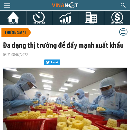
TRANG CHỦ
TIN GIỜ CHÓT
THỊ TRƯỜNG
DỰ ÁN
CHỨNG KHOÁN
THƯƠNG MẠI
Đa dạng thị trường để đẩy mạnh xuất khẩu
08:21 08/07/2022
Tweet