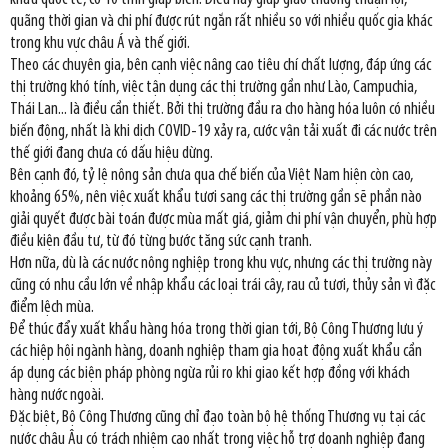
quãng thời gian và chi phí được rút ngắn rất nhiều so với nhiều quốc gia khác
trong khu vực châu Á và thế giới.
Theo các chuyên gia, bên cạnh việc nâng cao tiêu chí chất lượng, đáp ứng các
thị trường khó tính, việc tận dụng các thị trường gần như Lào, Campuchia,
Thái Lan... là điều cần thiết. Bởi thị trường đầu ra cho hàng hóa luôn có nhiều
biến động, nhất là khi dịch COVID-19 xảy ra, cước vận tải xuất đi các nước trên
thế giới đang chưa có dấu hiệu dừng.
Bên cạnh đó, tỷ lệ nông sản chưa qua chế biến của Việt Nam hiện còn cao,
khoảng 65%, nên việc xuất khẩu tươi sang các thị trường gần sẽ phần nào
giải quyết được bài toán được mùa mất giá, giảm chi phí vận chuyển, phù hợp
điều kiện đầu tư, từ đó từng bước tăng sức cạnh tranh.
Hơn nữa, dù là các nước nông nghiệp trong khu vực, nhưng các thị trường này
cũng có nhu cầu lớn về nhập khẩu các loại trái cây, rau củ tươi, thủy sản vì đặc
điểm lệch mùa.
Để thúc đẩy xuất khẩu hàng hóa trong thời gian tới, Bộ Công Thương lưu ý
các hiệp hội ngành hàng, doanh nghiệp tham gia hoạt động xuất khẩu cần
áp dụng các biện pháp phòng ngừa rủi ro khi giao kết hợp đồng với khách
hàng nước ngoài.
Đặc biệt, Bộ Công Thương cũng chỉ đạo toàn bộ hệ thống Thương vụ tại các
nước châu Âu có trách nhiệm cao nhất trong việc hỗ trợ doanh nghiệp đang