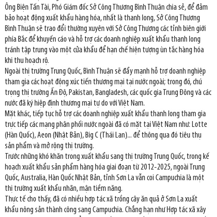
Ông Biện Tấn Tài, Phó Giám đốc Sở Công Thương Bình Thuận chia sẻ, để đảm
bảo hoạt động xuất khẩu hàng hóa, nhất là thanh long, Sở Công Thương
Bình Thuận sẽ trao đổi thường xuyên với Sở Công Thương các tỉnh biên giới
phía Bắc để khuyến cáo và hỗ trợ các doanh nghiệp xuất khẩu thanh long
tránh tập trung vào một cửa khẩu để hạn chế hiện tượng ùn tắc hàng hóa
khi thu hoạch rộ.
Ngoài thị trường Trung Quốc, Bình Thuận sẽ đẩy mạnh hỗ trợ doanh nghiệp
tham gia các hoạt động xúc tiến thương mại tại nước ngoài; trong đó, chú
trọng thị trường Ấn Độ, Pakistan, Bangladesh, các quốc gia Trung Đông và các
nước đã ký hiệp định thương mại tự do với Việt Nam.
Mặt khác, tiếp tục hỗ trợ các doanh nghiệp xuất khẩu thanh long tham gia
trực tiếp các mạng phân phối nước ngoài đã có mặt tại Việt Nam như: Lotte
(Hàn Quốc), Aeon (Nhật Bản), Big C (Thái Lan)... để thông qua đó tiêu thụ
sản phẩm và mở rộng thị trường.
Trước những khó khăn trong xuất khẩu sang thị trường Trung Quốc, trong kế
hoạch xuất khẩu sản phẩm hàng hóa giai đoạn từ 2012-2025, ngoài Trung
Quốc, Australia, Hàn Quốc Nhật Bản, tỉnh Sơn La vẫn coi Campuchia là một
thị trường xuất khẩu nhãn, mận tiềm năng.
Thực tế cho thấy, đã có nhiều hợp tác xã trồng cây ăn quả ở Sơn La xuất
khẩu nông sản thành công sang Campuchia. Chẳng hạn như Hợp tác xã xây