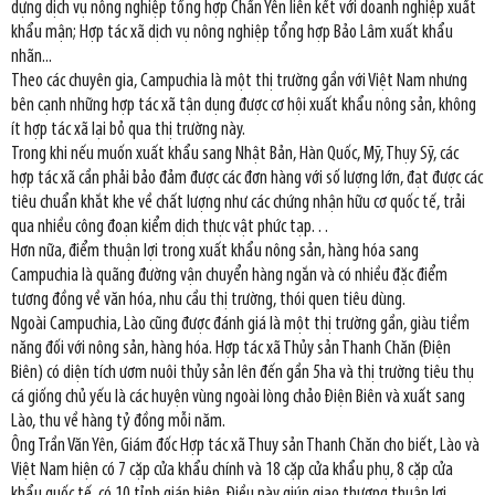
dựng dịch vụ nông nghiệp tổng hợp Chấn Yên liên kết với doanh nghiệp xuất
khẩu mận; Hợp tác xã dịch vụ nông nghiệp tổng hợp Bảo Lâm xuất khẩu
nhãn...
Theo các chuyên gia, Campuchia là một thị trường gần với Việt Nam nhưng
bên cạnh những hợp tác xã tận dụng được cơ hội xuất khẩu nông sản, không
ít hợp tác xã lại bỏ qua thị trường này.
Trong khi nếu muốn xuất khẩu sang Nhật Bản, Hàn Quốc, Mỹ, Thụy Sỹ, các
hợp tác xã cần phải bảo đảm được các đơn hàng với số lượng lớn, đạt được các
tiêu chuẩn khắt khe về chất lượng như các chứng nhận hữu cơ quốc tế, trải
qua nhiều công đoạn kiểm dịch thực vật phức tạp…
Hơn nữa, điểm thuận lợi trong xuất khẩu nông sản, hàng hóa sang
Campuchia là quãng đường vận chuyển hàng ngắn và có nhiều đặc điểm
tương đồng về văn hóa, nhu cầu thị trường, thói quen tiêu dùng.
Ngoài Campuchia, Lào cũng được đánh giá là một thị trường gần, giàu tiềm
năng đối với nông sản, hàng hóa. Hợp tác xã Thủy sản Thanh Chăn (Điện
Biên) có diện tích ươm nuôi thủy sản lên đến gần 5ha và thị trường tiêu thụ
cá giống chủ yếu là các huyện vùng ngoài lòng chảo Điện Biên và xuất sang
Lào, thu về hàng tỷ đồng mỗi năm.
Ông Trần Văn Yên, Giám đốc Hợp tác xã Thuy sản Thanh Chăn cho biết, Lào và
Việt Nam hiện có 7 cặp cửa khẩu chính và 18 cặp cửa khẩu phụ, 8 cặp cửa
khẩu quốc tế, có 10 tỉnh giáp biên. Điều này giúp giao thương thuận lợi,