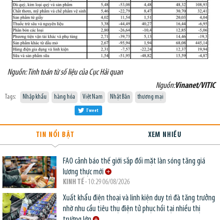
Nguồn: Tính toán từ số liệu của Cục Hải quan
Nguồn:
Vinanet/VITIC
Tags:
Nhập khẩu
hàng hóa
Việt Nam
Nhật Bản
thương mại
Tweet
TIN NỔI BẬT
XEM NHIỀU
FAO cảnh báo thế giới sắp đối mặt làn sóng tăng giá
lương thực mới
KINH TẾ
- 10:29 06/08/2026
Xuất khẩu điện thoại và linh kiện duy trì đà tăng trưởng
nhờ nhu cầu tiêu thụ điện tử phục hồi tại nhiều thị
trường lớn