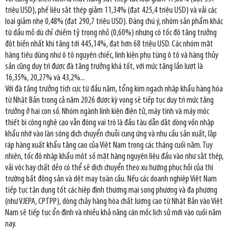
triệu USD), phế liệu sắt thép giảm 11,34% (đạt 425,4 triệu USD) và vải các
loại giảm nhẹ 0,48% (đạt 290,7 triệu USD). Đáng chú ý, nhóm sản phẩm khác
từ dầu mỏ dù chỉ chiếm tỷ trọng nhỏ (0,60%) nhưng có tốc độ tăng trưởng
đột biến nhất khi tăng tới 445,14%, đạt hơn 68 triệu USD. Các nhóm mặt
hàng tiêu dùng như ô tô nguyên chiếc, linh kiện phụ tùng ô tô và hàng thủy
sản cũng duy trì được đà tăng trưởng khá tốt, với mức tăng lần lượt là
16,35%, 20,27% và 43,2%...
Với đà tăng trưởng tích cực từ đầu năm, tổng kim ngạch nhập khẩu hàng hóa
từ Nhật Bản trong cả năm 2026 được kỳ vọng sẽ tiếp tục duy trì mức tăng
trưởng ở hai con số. Nhóm ngành linh kiện điện tử, máy tính và máy móc
thiết bị công nghệ cao vẫn đóng vai trò là đầu tàu dẫn dắt dòng vốn nhập
khẩu nhờ vào làn sóng dịch chuyển chuỗi cung ứng và nhu cầu sản xuất, lắp
ráp hàng xuất khẩu tăng cao của Việt Nam trong các tháng cuối năm. Tuy
nhiên, tốc độ nhập khẩu một số mặt hàng nguyên liệu đầu vào như sắt thép,
vải vóc hay chất dẻo có thể sẽ dịch chuyển theo xu hướng phục hồi của thị
trường bất động sản và dệt may toàn cầu. Nếu các doanh nghiệp Việt Nam
tiếp tục tận dụng tốt các hiệp định thương mại song phương và đa phương
(như VJEPA, CPTPP), dòng chảy hàng hóa chất lượng cao từ Nhật Bản vào Việt
Nam sẽ tiếp tục ổn định và nhiều khả năng cán mốc lịch sử mới vào cuối năm
nay.