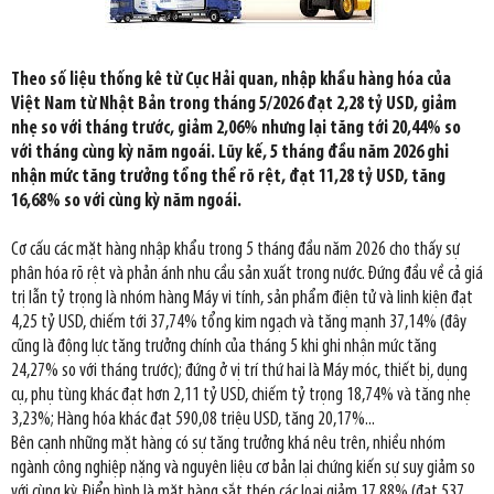
Theo số liệu thống kê từ Cục Hải quan, nhập khẩu hàng hóa của
Việt Nam từ Nhật Bản trong tháng 5/2026 đạt 2,28 tỷ USD, giảm
nhẹ so với tháng trước, giảm 2,06% nhưng lại tăng tới 20,44% so
với tháng cùng kỳ năm ngoái. Lũy kế, 5 tháng đầu năm 2026 ghi
nhận mức tăng trưởng tổng thể rõ rệt, đạt 11,28 tỷ USD, tăng
16,68% so với cùng kỳ năm ngoái.
Cơ cấu các mặt hàng nhập khẩu trong 5 tháng đầu năm 2026 cho thấy sự
phân hóa rõ rệt và phản ánh nhu cầu sản xuất trong nước. Đứng đầu về cả giá
trị lẫn tỷ trọng là nhóm hàng Máy vi tính, sản phẩm điện tử và linh kiện đạt
4,25 tỷ USD, chiếm tới 37,74% tổng kim ngạch và tăng mạnh 37,14% (đây
cũng là động lực tăng trưởng chính của tháng 5 khi ghi nhận mức tăng
24,27% so với tháng trước); đứng ở vị trí thứ hai là Máy móc, thiết bị, dụng
cụ, phụ tùng khác đạt hơn 2,11 tỷ USD, chiếm tỷ trọng 18,74% và tăng nhẹ
3,23%; Hàng hóa khác đạt 590,08 triệu USD, tăng 20,17%...
Bên cạnh những mặt hàng có sự tăng trưởng khá nêu trên, nhiều nhóm
ngành công nghiệp nặng và nguyên liệu cơ bản lại chứng kiến sự suy giảm so
với cùng kỳ. Điển hình là mặt hàng sắt thép các loại giảm 17,88% (đạt 537