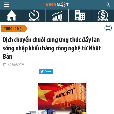
TRANG CHỦ
TIN GIỜ CHÓT
THỊ TRƯỜNG
DỰ ÁN
CHỨNG KHOÁN
THƯƠNG MẠI
Dịch chuyển chuỗi cung ứng thúc đẩy làn
sóng nhập khẩu hàng công nghệ từ Nhật
Bản
17:14 16/06/2026
Tweet