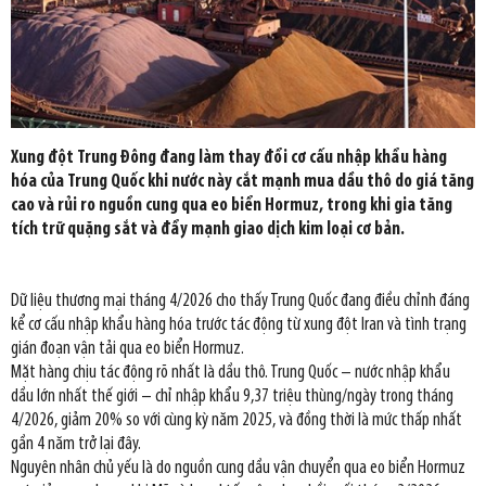
Xung đột Trung Đông đang làm thay đổi cơ cấu nhập khẩu hàng
hóa của Trung Quốc khi nước này cắt mạnh mua dầu thô do giá tăng
cao và rủi ro nguồn cung qua eo biển Hormuz, trong khi gia tăng
tích trữ quặng sắt và đẩy mạnh giao dịch kim loại cơ bản.
Dữ liệu thương mại tháng 4/2026 cho thấy Trung Quốc đang điều chỉnh đáng
kể cơ cấu nhập khẩu hàng hóa trước tác động từ xung đột Iran và tình trạng
gián đoạn vận tải qua eo biển Hormuz.
Mặt hàng chịu tác động rõ nhất là dầu thô. Trung Quốc – nước nhập khẩu
dầu lớn nhất thế giới – chỉ nhập khẩu 9,37 triệu thùng/ngày trong tháng
4/2026, giảm 20% so với cùng kỳ năm 2025, và đồng thời là mức thấp nhất
gần 4 năm trở lại đây.
Nguyên nhân chủ yếu là do nguồn cung dầu vận chuyển qua eo biển Hormuz