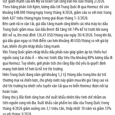
sụt giảm mạnh sau khi Mỹ và Israel tấn công Iran hồi cuối tháng 2/2026.
Theo hãng phân tích Kpler, lượng dầu tới Trung Quốc đi qua Hormuz chỉ còn
khoảng 648.000 thùng/ngày trong tháng 4/2026, giảm sâu so với mức trung
bình 4,07 triệu thùng/ngày trong giai đoạn tháng 1-3/2026.
Bên cạnh rủi ro vận tải, giá dầu tăng mạnh cũng khiến các nhà máy lọc dầu
Trung Quốc giảm mua. Giá dầu Brent đã tăng tới 74% kể từ trước khi xung
đột nổ ra, lên mức đỉnh 126,41 USD/thùng vào ngày 30/4/2026. Trong khi đó,
giá dầu giao ngay có thời điểm cao hơn khoảng 40 USD/thùng so với giá kỳ
hạn, khiến chi phí nhập khẩu tăng mạnh.
Việc Trung Quốc giảm nhập khẩu dầu phần nào giúp giảm áp lực thiếu hụt
nguồn cung tại châu Á – khu vực trước đây tiêu thụ khoảng 80% lượng dầu đi
qua Hormuz. Tuy nhiên, giới phân tích cho rằng đây chủ yếu là quyết định
mang tính kinh tế hơn là hỗ trợ thị trường.
Hiện Trung Quốc đang nắm giữ khoảng 1,2 tỷ thùng dầu trong kho dự trữ
thương mại và chiến lược, cho phép nước này giảm mua khi giá tăng cao và
chờ thị trường hạ nhiệt nếu tuyến vận tải qua eo biển Hormuz được nối lại
hoàn toàn.
Đáng chú ý, Bắc Kinh cũng hạn chế xuất khẩu nhiên liệu tinh chế nhằm ưu
tiên nguồn cung nội địa. Xuất khẩu sản phẩm lọc dầu của Trung Quốc trong
tháng 4/2026 giảm xuống còn 3,1 triệu tấn, thấp nhất 10 năm và giảm 33%
so với tháng 3/2026.