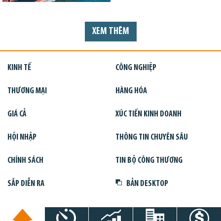
XEM THÊM
KINH TẾ
CÔNG NGHIỆP
THƯƠNG MẠI
HÀNG HÓA
GIÁ CẢ
XÚC TIẾN KINH DOANH
HỘI NHẬP
THÔNG TIN CHUYÊN SÂU
CHÍNH SÁCH
TIN BỘ CÔNG THƯƠNG
SẮP DIỄN RA
BẢN DESKTOP