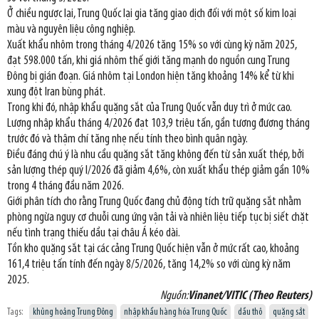
Ở chiều ngược lại, Trung Quốc lại gia tăng giao dịch đối với một số kim loại
màu và nguyên liệu công nghiệp.
Xuất khẩu nhôm trong tháng 4/2026 tăng 15% so với cùng kỳ năm 2025,
đạt 598.000 tấn, khi giá nhôm thế giới tăng mạnh do nguồn cung Trung
Đông bị gián đoạn. Giá nhôm tại London hiện tăng khoảng 14% kể từ khi
xung đột Iran bùng phát.
Trong khi đó, nhập khẩu quặng sắt của Trung Quốc vẫn duy trì ở mức cao.
Lượng nhập khẩu tháng 4/2026 đạt 103,9 triệu tấn, gần tương đương tháng
trước đó và thậm chí tăng nhẹ nếu tính theo bình quân ngày.
Điều đáng chú ý là nhu cầu quặng sắt tăng không đến từ sản xuất thép, bởi
sản lượng thép quý I/2026 đã giảm 4,6%, còn xuất khẩu thép giảm gần 10%
trong 4 tháng đầu năm 2026.
Giới phân tích cho rằng Trung Quốc đang chủ động tích trữ quặng sắt nhằm
phòng ngừa nguy cơ chuỗi cung ứng vận tải và nhiên liệu tiếp tục bị siết chặt
nếu tình trạng thiếu dầu tại châu Á kéo dài.
Tồn kho quặng sắt tại các cảng Trung Quốc hiện vẫn ở mức rất cao, khoảng
161,4 triệu tấn tính đến ngày 8/5/2026, tăng 14,2% so với cùng kỳ năm
2025.
Nguồn:
Vinanet/VITIC (Theo Reuters)
Tags:
khủng hoảng Trung Đông
nhập khẩu hàng hóa Trung Quốc
dầu thô
quặng sắt