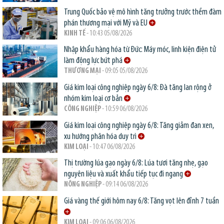
Trung Quốc bảo vệ mô hình tăng trưởng trước thềm đàm
phán thương mại với Mỹ và EU
KINH TẾ
- 10:43 05/08/2026
Nhập khẩu hàng hóa từ Đức: Máy móc, linh kiện điện tử
làm động lực bứt phá
THƯƠNG MẠI
- 09:05 05/08/2026
Giá kim loại công nghiệp ngày 6/8: Đà tăng lan rộng ở
nhóm kim loại cơ bản
CÔNG NGHIỆP
- 10:59 06/08/2026
Giá kim loại công nghiệp ngày 6/8: Tăng giảm đan xen,
xu hướng phân hóa duy trì
KIM LOẠI
- 10:47 06/08/2026
Thị trường lúa gạo ngày 6/8: Lúa tươi tăng nhẹ, gạo
nguyên liệu và xuất khẩu tiếp tục đi ngang
NÔNG NGHIỆP
- 09:14 06/08/2026
Giá vàng thế giới hôm nay 6/8: Tăng vọt lên đỉnh 7 tuần
KIM LOẠI
- 09:06 06/08/2026