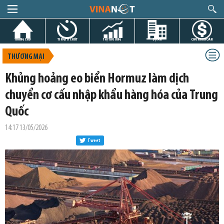
TRANG CHỦ
TIN GIỜ CHÓT
THỊ TRƯỜNG
DỰ ÁN
CHỨNG KHOÁN
THƯƠNG MẠI
Khủng hoảng eo biển Hormuz làm dịch
chuyển cơ cấu nhập khẩu hàng hóa của Trung
Quốc
14:17 13/05/2026
Tweet