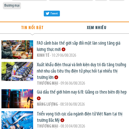
thương mại
Tweet
TIN NỔI BẬT
XEM NHIỀU
FAO cảnh báo thế giới sắp đối mặt làn sóng tăng giá
lương thực mới
KINH TẾ
- 10:29 06/08/2026
Xuất khẩu điện thoại và linh kiện duy trì đà tăng trưởng
nhờ nhu cầu tiêu thụ điện tử phục hồi tại nhiều thị
trường lớn
THƯƠNG MẠI
- 09:06 06/08/2026
Giá dầu thế giới hôm nay 6/8: Giằng co theo biên độ hẹp
NĂNG LƯỢNG
- 08:58 06/08/2026
Triển vọng tích cực của ngành điện tử Việt Nam tại thị
trường Bắc Mỹ
THƯƠNG MẠI
- 08:30 04/08/2026