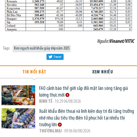
Nguồn:
Vinanet/VITIC
Tags:
Kim ngạch xuất khẩu giày dép năm 2025
Tweet
TIN NỔI BẬT
XEM NHIỀU
FAO cảnh báo thế giới sắp đối mặt làn sóng tăng giá
lương thực mới
KINH TẾ
- 10:29 06/08/2026
Xuất khẩu điện thoại và linh kiện duy trì đà tăng trưởng
nhờ nhu cầu tiêu thụ điện tử phục hồi tại nhiều thị
trường lớn
THƯƠNG MẠI
- 09:06 06/08/2026