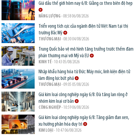
Giá dầu thế giới hôm nay 6/8: Giằng co theo biên độ hẹp
NĂNG LƯỢNG
- 08:58 06/08/2026
Triển vọng tích cực của ngành điện tử Việt Nam tại thị
trường Bắc Mỹ
THƯƠNG MẠI
- 08:30 04/08/2026
Trung Quốc bảo vệ mô hình tăng trưởng trước thềm đàm
phán thương mại với Mỹ và EU
KINH TẾ
- 10:43 05/08/2026
Nhập khẩu hàng hóa từ Đức: Máy móc, linh kiện điện tử
làm động lực bứt phá
THƯƠNG MẠI
- 09:05 05/08/2026
Giá kim loại công nghiệp ngày 6/8: Đà tăng lan rộng ở
nhóm kim loại cơ bản
CÔNG NGHIỆP
- 10:59 06/08/2026
Giá kim loại công nghiệp ngày 6/8: Tăng giảm đan xen,
xu hướng phân hóa duy trì
KIM LOẠI
- 10:47 06/08/2026