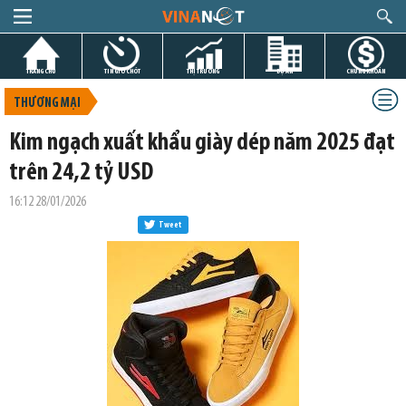
TRANG CHỦ
TIN GIỜ CHÓT
THỊ TRƯỜNG
DỰ ÁN
CHỨNG KHOÁN
THƯƠNG MẠI
Kim ngạch xuất khẩu giày dép năm 2025 đạt
trên 24,2 tỷ USD
16:12 28/01/2026
Tweet