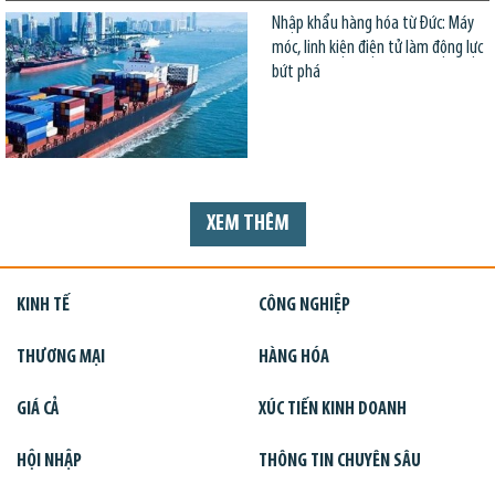
Nhập khẩu hàng hóa từ Đức: Máy
móc, linh kiện điện tử làm động lực
bứt phá
XEM THÊM
KINH TẾ
CÔNG NGHIỆP
THƯƠNG MẠI
HÀNG HÓA
GIÁ CẢ
XÚC TIẾN KINH DOANH
HỘI NHẬP
THÔNG TIN CHUYÊN SÂU