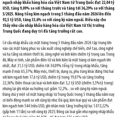
ngạch nhập khẩu hàng hóa của Việt Nam từ Trung Quốc đạt 22,04 tỷ
USD, tăng 9,09% so với tháng trước và tăng tới 36,29% so với tháng
5/2025. Nâng tổng kim ngạch trong 5 tháng đầu năm 2026 lên đến
92,5 tỷ USD, tăng 33,6% so với cùng kỳ năm ngoái. Điều này cho
thấy nhu cầu nhập khẩu hàng hóa của Việt Nam từ thị trường
Trung Quốc đang duy trì đà tăng trưởng rất cao.
Cơ cấu nhập khẩu các mặt hàng trong 5 tháng đầu năm 2026 tập trung lớn
vào các mặt hàng phục vụ sản xuất công nghiệp chế biến, chế tạo, công nghệ
và hạ tầng và nhóm thiết bị, công nghệ và linh kiện chiếm tỷ trọng cao. Trong
đó, Máy vi tính, sản phẩm điện tử và linh kiện là mặt hàng có kim ngạch lớn
nhất, đạt 31,5 tỷ USD, chiếm tới 34,09% tổng tỷ trọng nhập khẩu, tăng
mạnh ở mức 65,37%; Máy móc, thiết bị, dụng cụ, phụ tùng khác đứng thứ hai
với kim ngạch hơn 17,6 tỷ USD, chiếm tỷ trọng 19,07% và tăng trưởng
22,36%; Điện thoại các loại và linh kiện đạt 3,2 tỷ USD (chiếm 3,5%tỷ trọng)
nhưng lại ghi nhận xu hướng sụt giảm 12,2%... so với cùng kỳ năm ngoái.
Đáng chú ý một số mặt hàng nhập từ Trung Quốc trong 5 tháng đầu năm nay
có biến động mạnh so với cùng kỳ như: Đá quý, kim loại quý và sản phẩm đạt
kim ngạch hơn 544 triệu USD, ghi nhận mức tăng trưởng kỷ lục 1.013,22%
(gấp hơn 11 lần) so với cùng kỳ 2025; Bông các loại gần như ngưng nhập khẩu