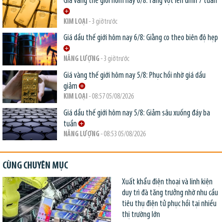
Giá vàng thế giới hôm nay 6/8: Tăng vọt lên đỉnh 7 tuần
KIM LOẠI
- 3 giờ trước
Giá dầu thế giới hôm nay 6/8: Giằng co theo biên độ hẹp
NĂNG LƯỢNG
- 3 giờ trước
Giá vàng thế giới hôm nay 5/8: Phục hồi nhờ giá dầu
giảm
KIM LOẠI
- 08:57 05/08/2026
Giá dầu thế giới hôm nay 5/8: Giảm sâu xuống đáy ba
tuần
NĂNG LƯỢNG
- 08:53 05/08/2026
CÙNG CHUYÊN MỤC
Xuất khẩu điện thoại và linh kiện
duy trì đà tăng trưởng nhờ nhu cầu
tiêu thụ điện tử phục hồi tại nhiều
thị trường lớn