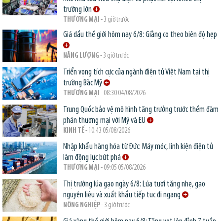
trường lớn
THƯƠNG MẠI
- 3 giờ trước
Giá dầu thế giới hôm nay 6/8: Giằng co theo biên độ hẹp
NĂNG LƯỢNG
- 3 giờ trước
Triển vọng tích cực của ngành điện tử Việt Nam tại thị
trường Bắc Mỹ
THƯƠNG MẠI
- 08:30 04/08/2026
Trung Quốc bảo vệ mô hình tăng trưởng trước thềm đàm
phán thương mại với Mỹ và EU
KINH TẾ
- 10:43 05/08/2026
Nhập khẩu hàng hóa từ Đức: Máy móc, linh kiện điện tử
làm động lực bứt phá
THƯƠNG MẠI
- 09:05 05/08/2026
Thị trường lúa gạo ngày 6/8: Lúa tươi tăng nhẹ, gạo
nguyên liệu và xuất khẩu tiếp tục đi ngang
NÔNG NGHIỆP
- 3 giờ trước