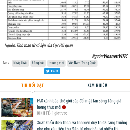
Nguồn: Tính toán từ số liệu của Cục Hải quan
Nguồn:
Vinanet/VITIC
Tags:
Nhập khẩu
hàng hóa
thương mại
Việt Nam-Trung Quốc
Tweet
TIN NỔI BẬT
XEM NHIỀU
FAO cảnh báo thế giới sắp đối mặt làn sóng tăng giá
lương thực mới
KINH TẾ
- 1 giờ trước
Xuất khẩu điện thoại và linh kiện duy trì đà tăng trưởng
nhờ nhu cầu tiêu thụ điện tử phục hồi tại nhiều thị