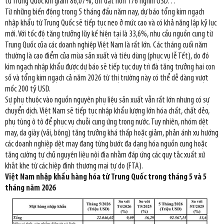
từ Trung Quốc khi giảm 86,07%, chỉ đạt hơn 176 nghìn USD…
Từ những biến động trong 5 tháng đầu năm nay, dự báo tổng kim ngạch
nhập khẩu từ Trung Quốc sẽ tiếp tục neo ở mức cao và có khả năng lập kỷ lục
mới. Với tốc độ tăng trưởng lũy kế hiện tại là 33,6%, nhu cầu nguồn cung từ
Trung Quốc của các doanh nghiệp Việt Nam là rất lớn. Các tháng cuối năm
thường là cao điểm của mùa sản xuất và tiêu dùng (phục vụ lễ Tết), do đó
kim ngạch nhập khẩu được dự báo sẽ tiếp tục duy trì đà tăng trưởng hai con
số và tổng kim ngạch cả năm 2026 từ thị trường này có thể dễ dàng vượt
mốc 200 tỷ USD.
Sự phụ thuộc vào nguồn nguyên phụ liệu sản xuất vẫn rất lớn nhưng có sự
chuyển dịch. Việt Nam sẽ tiếp tục nhập khẩu lượng lớn hóa chất, chất dẻo,
phụ tùng ô tô để phục vụ chuỗi cung ứng trong nước. Tuy nhiên, nhóm dệt
may, da giày (vải, bông) tăng trưởng khá thấp hoặc giảm, phản ánh xu hướng
các doanh nghiệp dệt may đang từng bước đa dạng hóa nguồn cung hoặc
tăng cường tự chủ nguyên liệu nội địa nhằm đáp ứng các quy tắc xuất xứ
khắt khe từ các hiệp định thương mại tự do (FTA).
Việt Nam nhập khẩu hàng hóa từ Trung Quốc trong tháng 5 và 5
tháng năm 2026