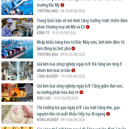
trường Bắc Mỹ
THƯƠNG MẠI
- 08:30 04/08/2026
Trung Quốc bảo vệ mô hình tăng trưởng trước thềm đàm
phán thương mại với Mỹ và EU
KINH TẾ
- 10:43 05/08/2026
Nhập khẩu hàng hóa từ Đức: Máy móc, linh kiện điện tử
làm động lực bứt phá
THƯƠNG MẠI
- 09:05 05/08/2026
Giá kim loại công nghiệp ngày 6/8: Đà tăng lan rộng ở
nhóm kim loại cơ bản
CÔNG NGHIỆP
- 10:59 06/08/2026
Giá kim loại công nghiệp ngày 6/8: Tăng giảm đan xen,
xu hướng phân hóa duy trì
KIM LOẠI
- 10:47 06/08/2026
Thị trường lúa gạo ngày 6/8: Lúa tươi tăng nhẹ, gạo
nguyên liệu và xuất khẩu tiếp tục đi ngang
NÔNG NGHIỆP
- 09:14 06/08/2026