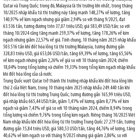
Qatar và Trung Quốc; trong đó, Malaysia là thị trường lớn nhất, trong tháng
10/2025 nhập khẩu từ thị trường này tăng mạnh 148,27% về lượng, tăng
140,97% về kim ngạch nhưng giá giảm 2,94% so với tháng 9/2025, đạt
63.536 tấn, tương đương trên 37,07 triệu USD, giá 583,49 USD/tấn; so với
tháng 10/2024 cũng tăng mạnh 259,37% về lượng, tăng 178,26% về kim
ngạch nhưng giảm 22,57% về giá. Tính chung, 10 tháng năm 2025 nhập khẩu
503.516 tấn khí đốt hóa lỏng từ thị trường Malaysia, tương đương gần
328,83 triệu USD, giá 653,06 USD/tấn, tăng 69,39% về lượng, tăng 65,56%
về kim ngạch nhưng giảm 2,26% về giá so với 10 tháng năm 2024; chiếm
18,04% trong tổng lượng và chiếm 19,33% trong tổng kim ngạch nhập khẩu
khí đốt hóa lỏng của cả nước.
Trung Quốc vượt Qatar trở thành thị trường nhập khẩu khí đốt hóa lỏng lớn
thứ 2 của Việt Nam, trong 10 tháng năm 2025 nhập khẩu 249.440 tấn khí
đốt hóa lỏng từ thị trường Trung Quốc, tương đương gần 165,99 triệu USD,
giá nhập khẩu 665,44 USD/tấn, giảm 1,41% về lượng, giảm 8,73% về kim
ngạch và giảm 7,43% về giá so với 10 tháng năm 2024, chiếm 8,94% trong
tổng lượng và chiếm 9,76% trong tổng kim ngạch. Riêng tháng 10/2025 Việt
Nam nhập khẩu khí đốt hóa lỏng từ thị trường Trung Quốc 27.279 tấn, tương
đương gần 15,84 triệu USD, giá 580,53 USD/tấn, tăng 44,76% về lượng, tăng
40,62% về kim ngạch so với tháng 9/2025 nhưng giá giảm 2,86%; so với