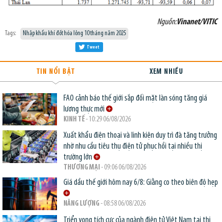
Nguồn:
Vinanet/VITIC
Tags:
Nhập khẩu khí đốt hóa lỏng 10 tháng năm 2025
Tweet
TIN NỔI BẬT
XEM NHIỀU
FAO cảnh báo thế giới sắp đối mặt làn sóng tăng giá
lương thực mới
KINH TẾ
- 10:29 06/08/2026
Xuất khẩu điện thoại và linh kiện duy trì đà tăng trưởng
nhờ nhu cầu tiêu thụ điện tử phục hồi tại nhiều thị
trường lớn
THƯƠNG MẠI
- 09:06 06/08/2026
Giá dầu thế giới hôm nay 6/8: Giằng co theo biên độ hẹp
NĂNG LƯỢNG
- 08:58 06/08/2026
Triển vọng tích cực của ngành điện tử Việt Nam tại thị