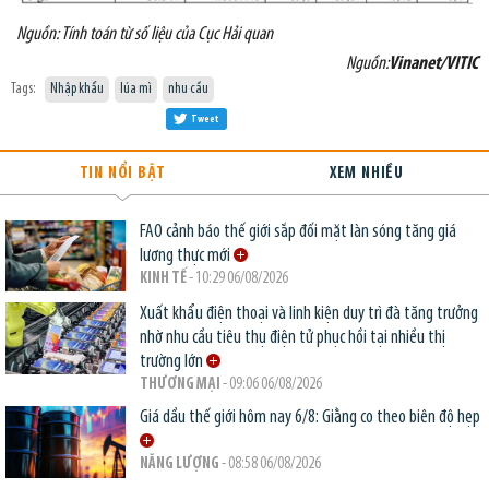
Nguồn: Tính toán từ số liệu của Cục Hải quan
Nguồn:
Vinanet/VITIC
Tags:
Nhập khẩu
lúa mì
nhu cầu
Tweet
TIN NỔI BẬT
XEM NHIỀU
FAO cảnh báo thế giới sắp đối mặt làn sóng tăng giá
lương thực mới
KINH TẾ
- 10:29 06/08/2026
Xuất khẩu điện thoại và linh kiện duy trì đà tăng trưởng
nhờ nhu cầu tiêu thụ điện tử phục hồi tại nhiều thị
trường lớn
THƯƠNG MẠI
- 09:06 06/08/2026
Giá dầu thế giới hôm nay 6/8: Giằng co theo biên độ hẹp
NĂNG LƯỢNG
- 08:58 06/08/2026