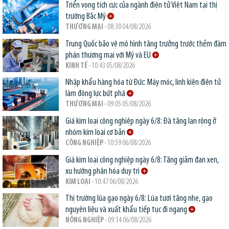
Triển vọng tích cực của ngành điện tử Việt Nam tại thị
trường Bắc Mỹ
THƯƠNG MẠI
- 08:30 04/08/2026
Trung Quốc bảo vệ mô hình tăng trưởng trước thềm đàm
phán thương mại với Mỹ và EU
KINH TẾ
- 10:43 05/08/2026
Nhập khẩu hàng hóa từ Đức: Máy móc, linh kiện điện tử
làm động lực bứt phá
THƯƠNG MẠI
- 09:05 05/08/2026
Giá kim loại công nghiệp ngày 6/8: Đà tăng lan rộng ở
nhóm kim loại cơ bản
CÔNG NGHIỆP
- 10:59 06/08/2026
Giá kim loại công nghiệp ngày 6/8: Tăng giảm đan xen,
xu hướng phân hóa duy trì
KIM LOẠI
- 10:47 06/08/2026
Thị trường lúa gạo ngày 6/8: Lúa tươi tăng nhẹ, gạo
nguyên liệu và xuất khẩu tiếp tục đi ngang
NÔNG NGHIỆP
- 09:14 06/08/2026