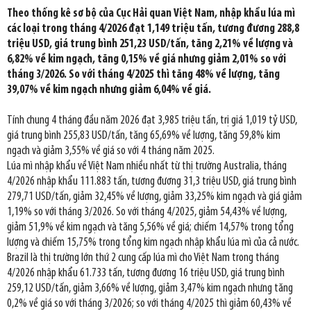
Theo thống kê sơ bộ của Cục Hải quan Việt Nam, nhập khẩu lúa mì
các loại trong tháng 4/2026 đạt 1,149 triệu tấn, tương đương 288,8
triệu USD, giá trung bình 251,23 USD/tấn, tăng 2,21% về lượng và
6,82% về kim ngạch, tăng 0,15% về giá nhưng giảm 2,01% so với
tháng 3/2026. So với tháng 4/2025 thì tăng 48% về lượng, tăng
39,07% về kim ngạch nhưng giảm 6,04% về giá.
Tính chung 4 tháng đầu năm 2026 đạt 3,985 triệu tấn, trị giá 1,019 tỷ USD,
giá trung bình 255,83 USD/tấn, tăng 65,69% về lượng, tăng 59,8% kim
ngạch và giảm 3,55% về giá so với 4 tháng năm 2025.
Lúa mì nhập khẩu về Việt Nam nhiều nhất từ thị trường Australia, tháng
4/2026 nhập khẩu 111.883 tấn, tương đương 31,3 triệu USD, giá trung bình
279,71 USD/tấn, giảm 32,45% về lượng, giảm 33,25% kim ngạch và giá giảm
1,19% so với tháng 3/2026. So với tháng 4/2025, giảm 54,43% về lượng,
giảm 51,9% về kim ngạch và tăng 5,56% về giá; chiếm 14,57% trong tổng
lượng và chiếm 15,75% trong tổng kim ngạch nhập khẩu lúa mì của cả nước.
Brazil là thị trường lớn thứ 2 cung cấp lúa mì cho Việt Nam trong tháng
4/2026 nhập khẩu 61.733 tấn, tương đương 16 triệu USD, giá trung bình
259,12 USD/tấn, giảm 3,66% về lượng, giảm 3,47% kim ngạch nhưng tăng
0,2% về giá so với tháng 3/2026; so với tháng 4/2025 thì giảm 60,43% về