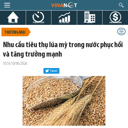
TRANG CHỦ
TIN GIỜ CHÓT
THỊ TRƯỜNG
DỰ ÁN
CHỨNG KHOÁN
THƯƠNG MẠI
Nhu cầu tiêu thụ lúa mỳ trong nước phục hồi
và tăng trưởng mạnh
10:56 10/06/2026
Tweet