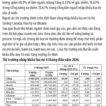
lượng, giảm 60,3% về kim ngạch, nhưng tăng 0,33% về giá; chiếm 10,63%
trong tổng lượng và chiếm 10,67% trong tổng kim ngạch nhập khẩu lúa mì
của cả nước.
Ngoài các thị trường chính trên, Việt Nam cũng nhập khẩu lúa mì từ thị
trường Canada, Hoa Kỳ và Ukraine.
Sau giai đoạn khó khăn, ngành chăn nuôi gia súc, gia cầm và thủy sản đang
trên đà hồi phục mạnh mẽ, kéo theo nhu cầu rất lớn về năng lượng và
protein từ ngũ cốc (trong đó lúa mì thường được dùng để thay thế một phần
ngô khi tỷ lệ giá cả phù hợp). Nhu cầu tiêu thụ các sản phẩm chế biến từ bột
mì (mì ăn liền, bánh mì, bánh kẹo, mì sợi...) của thị trường nội địa lẫn xuất
khẩu đều duy trì mức tăng trưởng ổn định.
Thị trường nhập khẩu lúa mì 4 tháng đầu năm 2026