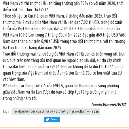
Việt Nam với thị trường Hà Lan tăng trưởng gần 50% so với năm 2020, thời
điểm bắt đầu thực thi EVFTA.
Theo số liệu từ Cục Hải quan Việt Nam, 7 tháng đầu năm 2025, trao đổi
thương mại 2 chiều giữa Việt Nam và Hà Lan đạt 7,92 tỉ USD, trong đó xuất
khẩu của Việt Nam sang Hà Lan đạt 7,45 tỉ USD. Nhập khẩu hàng hóa của
Việt Nam từ Hà Lan trong 7 tháng đầu năm 2025 đạt gần 469 triệu USD. Việt
Nam đạt thặng dư trên 6,98 tỉ USD trong trao đổi thương mại với thị trường
Hà Lan trong 7 tháng đầu năm 2025.
Trao đổi thương mại hai chiều giữa Việt Nam và Hà Lan có triển vọng rất tích
cực, dựa trên nền tảng của mối quan hệ ngoại giao lâu dài, sự tin cậy chính
trị, và đặc biệt là hiệu quả từ EVFTA. Hà Lan không chỉ là đối tác thương mại
quan trọng của Việt Nam tại châu Âu mà còn là nhà đầu tư lớn nhất của EU
vào Việt Nam.
Với những tác động tích cực của EVFTA, quan hệ thương mại song phương
giữa Việt Nam và Hà Lan được dự báo sẽ tiếp tục tăng trưởng mạnh mẽ
trong những năm tới.
Nguồn:
Vinanet/VITIC
Tags:
Tác động tích cực của EVFTA đối với thương mại Việt Nam – Hà Lan
Tweet