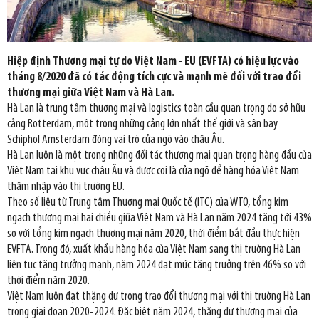
Hiệp định Thương mại tự do Việt Nam - EU (EVFTA) có hiệu lực vào
tháng 8/2020 đã có tác động tích cực và mạnh mẽ đối với trao đổi
thương mại giữa Việt Nam và Hà Lan.
Hà Lan là trung tâm thương mại và logistics toàn cầu quan trọng do sở hữu
cảng Rotterdam, một trong những cảng lớn nhất thế giới và sân bay
Schiphol Amsterdam đóng vai trò cửa ngõ vào châu Âu.
Hà Lan luôn là một trong những đối tác thương mại quan trọng hàng đầu của
Việt Nam tại khu vực châu Âu và được coi là cửa ngõ để hàng hóa Việt Nam
thâm nhập vào thị trường EU.
Theo số liệu từ Trung tâm Thương mại Quốc tế (ITC) của WTO, tổng kim
ngạch thương mại hai chiều giữa Việt Nam và Hà Lan năm 2024 tăng tới 43%
so với tổng kim ngạch thương mại năm 2020, thời điểm bắt đầu thực hiện
EVFTA. Trong đó, xuất khẩu hàng hóa của Việt Nam sang thị trường Hà Lan
liên tục tăng trưởng mạnh, năm 2024 đạt mức tăng trưởng trên 46% so với
thời điểm năm 2020.
Việt Nam luôn đạt thặng dư trong trao đổi thương mại với thị trường Hà Lan
trong giai đoạn 2020-2024. Đặc biệt năm 2024, thặng dư thương mại của