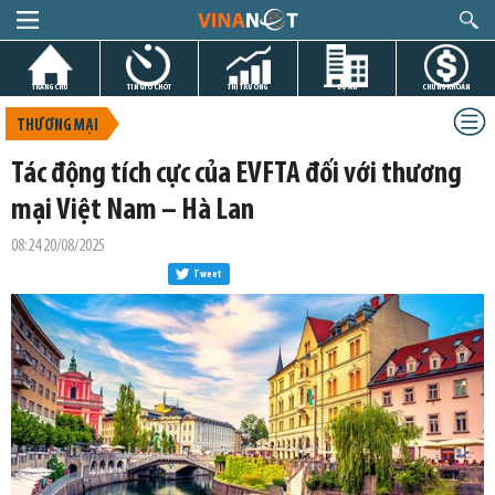
TRANG CHỦ
TIN GIỜ CHÓT
THỊ TRƯỜNG
DỰ ÁN
CHỨNG KHOÁN
THƯƠNG MẠI
Tác động tích cực của EVFTA đối với thương
mại Việt Nam – Hà Lan
08:24 20/08/2025
Tweet