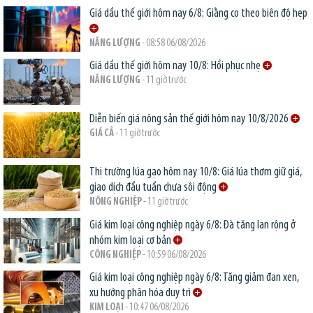
Giá dầu thế giới hôm nay 6/8: Giằng co theo biên độ hẹp
NĂNG LƯỢNG
- 08:58 06/08/2026
Giá dầu thế giới hôm nay 10/8: Hồi phục nhẹ
NĂNG LƯỢNG
- 11 giờ trước
Diễn biến giá nông sản thế giới hôm nay 10/8/2026
GIÁ CẢ
- 11 giờ trước
Thị trường lúa gạo hôm nay 10/8: Giá lúa thơm giữ giá,
giao dịch đầu tuần chưa sôi động
NÔNG NGHIỆP
- 11 giờ trước
Giá kim loại công nghiệp ngày 6/8: Đà tăng lan rộng ở
nhóm kim loại cơ bản
CÔNG NGHIỆP
- 10:59 06/08/2026
Giá kim loại công nghiệp ngày 6/8: Tăng giảm đan xen,
xu hướng phân hóa duy trì
KIM LOẠI
- 10:47 06/08/2026