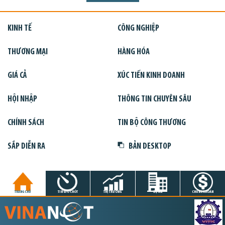
KINH TẾ
CÔNG NGHIỆP
THƯƠNG MẠI
HÀNG HÓA
GIÁ CẢ
XÚC TIẾN KINH DOANH
HỘI NHẬP
THÔNG TIN CHUYÊN SÂU
CHÍNH SÁCH
TIN BỘ CÔNG THƯƠNG
SẮP DIỄN RA
BẢN DESKTOP
TRANG CHỦ
TIN GIỜ CHÓT
THỊ TRƯỜNG
DỰ ÁN
CHỨNG KHOÁN