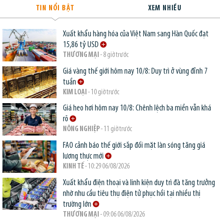
TIN NỔI BẬT
XEM NHIỀU
Xuất khẩu hàng hóa của Việt Nam sang Hàn Quốc đạt
15,86 tỷ USD
THƯƠNG MẠI
- 8 giờ trước
Giá vàng thế giới hôm nay 10/8: Duy trì ở vùng đỉnh 7
tuần
KIM LOẠI
- 10 giờ trước
Giá heo hơi hôm nay 10/8: Chênh lệch ba miền vẫn khá
rõ
NÔNG NGHIỆP
- 11 giờ trước
FAO cảnh báo thế giới sắp đối mặt làn sóng tăng giá
lương thực mới
KINH TẾ
- 10:29 06/08/2026
Xuất khẩu điện thoại và linh kiện duy trì đà tăng trưởng
nhờ nhu cầu tiêu thụ điện tử phục hồi tại nhiều thị
trường lớn
THƯƠNG MẠI
- 09:06 06/08/2026