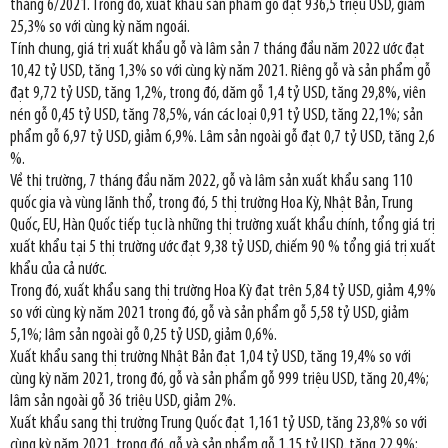
tháng 6/2021. Trong đó, xuất khẩu sản phẩm gỗ đạt 936,5 triệu USD, giảm
25,3% so với cùng kỳ năm ngoái.
Tính chung, giá trị xuất khẩu gỗ và lâm sản 7 tháng đầu năm 2022 ước đạt
10,42 tỷ USD, tăng 1,3% so với cùng kỳ năm 2021. Riêng gỗ và sản phẩm gỗ
đạt 9,72 tỷ USD, tăng 1,2%, trong đó, dăm gỗ 1,4 tỷ USD, tăng 29,8%, viên
nén gỗ 0,45 tỷ USD, tăng 78,5%, ván các loại 0,91 tỷ USD, tăng 22,1%; sản
phẩm gỗ 6,97 tỷ USD, giảm 6,9%. Lâm sản ngoài gỗ đạt 0,7 tỷ USD, tăng 2,6
%.
Về thị trường, 7 tháng đầu năm 2022, gỗ và lâm sản xuất khẩu sang 110
quốc gia và vùng lãnh thổ, trong đó, 5 thị trường Hoa Kỳ, Nhật Bản, Trung
Quốc, EU, Hàn Quốc tiếp tục là những thị trường xuất khẩu chính, tổng giá trị
xuất khẩu tại 5 thị trường ước đạt 9,38 tỷ USD, chiếm 90 % tổng giá trị xuất
khẩu của cả nước.
Trong đó, xuất khẩu sang thị trường Hoa Kỳ đạt trên 5,84 tỷ USD, giảm 4,9%
so với cùng kỳ năm 2021 trong đó, gỗ và sản phẩm gỗ 5,58 tỷ USD, giảm
5,1%; lâm sản ngoài gỗ 0,25 tỷ USD, giảm 0,6%.
Xuất khẩu sang thị trường Nhật Bản đạt 1,04 tỷ USD, tăng 19,4% so với
cùng kỳ năm 2021, trong đó, gỗ và sản phẩm gỗ 999 triệu USD, tăng 20,4%;
lâm sản ngoài gỗ 36 triệu USD, giảm 2%.
Xuất khẩu sang thị trường Trung Quốc đạt 1,161 tỷ USD, tăng 23,8% so với
cùng kỳ năm 2021, trong đó, gỗ và sản phẩm gỗ 1,15 tỷ USD, tăng 22,9%;