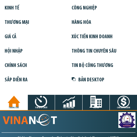
KINH TẾ
CÔNG NGHIỆP
THƯƠNG MẠI
HÀNG HÓA
GIÁ CẢ
XÚC TIẾN KINH DOANH
HỘI NHẬP
THÔNG TIN CHUYÊN SÂU
CHÍNH SÁCH
TIN BỘ CÔNG THƯƠNG
SẮP DIỄN RA
BẢN DESKTOP
TRANG CHỦ
TIN GIỜ CHÓT
THỊ TRƯỜNG
DỰ ÁN
CHỨNG KHOÁN