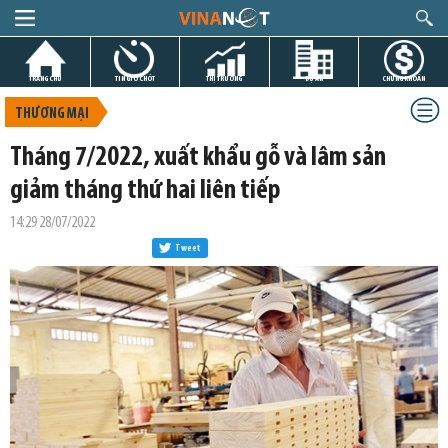
TRANG CHỦ
TIN GIỜ CHÓT
THỊ TRƯỜNG
DỰ ÁN
CHỨNG KHOÁN
THƯƠNG MẠI
Tháng 7/2022, xuất khẩu gỗ và lâm sản
giảm tháng thứ hai liên tiếp
14:29 28/07/2022
Tweet