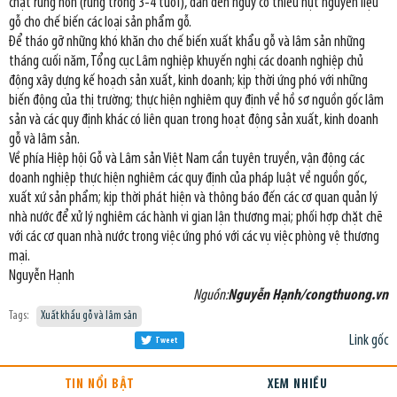
chặt rừng non (rừng trồng 3-4 tuổi), dẫn đến nguy cơ thiếu hụt nguyên liệu
gỗ cho chế biến các loại sản phẩm gỗ.
Để tháo gỡ những khó khăn cho chế biến xuất khẩu gỗ và lâm sản những
tháng cuối năm, Tổng cục Lâm nghiệp khuyến nghị các doanh nghiệp chủ
động xây dựng kế hoạch sản xuất, kinh doanh; kịp thời ứng phó với những
biến động của thị trường; thực hiện nghiêm quy định về hồ sơ nguồn gốc lâm
sản và các quy định khác có liên quan trong hoạt động sản xuất, kinh doanh
gỗ và lâm sản.
Về phía Hiệp hội Gỗ và Lâm sản Việt Nam cần tuyên truyền, vận động các
doanh nghiệp thực hiện nghiêm các quy định của pháp luật về nguồn gốc,
xuất xứ sản phẩm; kịp thời phát hiện và thông báo đến các cơ quan quản lý
nhà nước để xử lý nghiêm các hành vi gian lận thương mại; phối hợp chặt chẽ
với các cơ quan nhà nước trong việc ứng phó với các vụ việc phòng vệ thương
mại.
Nguyễn Hạnh
Nguồn:
Nguyễn Hạnh/congthuong.vn
Tags:
Xuất khẩu gỗ và lâm sản
Link gốc
Tweet
TIN NỔI BẬT
XEM NHIỀU