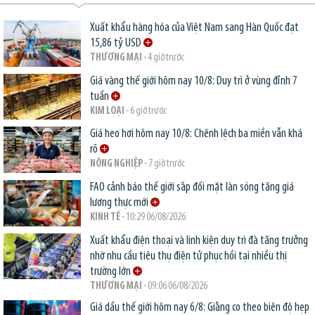
Xuất khẩu hàng hóa của Việt Nam sang Hàn Quốc đạt
15,86 tỷ USD
THƯƠNG MẠI
- 4 giờ trước
Giá vàng thế giới hôm nay 10/8: Duy trì ở vùng đỉnh 7
tuần
KIM LOẠI
- 6 giờ trước
Giá heo hơi hôm nay 10/8: Chênh lệch ba miền vẫn khá
rõ
NÔNG NGHIỆP
- 7 giờ trước
FAO cảnh báo thế giới sắp đối mặt làn sóng tăng giá
lương thực mới
KINH TẾ
- 10:29 06/08/2026
Xuất khẩu điện thoại và linh kiện duy trì đà tăng trưởng
nhờ nhu cầu tiêu thụ điện tử phục hồi tại nhiều thị
trường lớn
THƯƠNG MẠI
- 09:06 06/08/2026
Giá dầu thế giới hôm nay 6/8: Giằng co theo biên độ hẹp