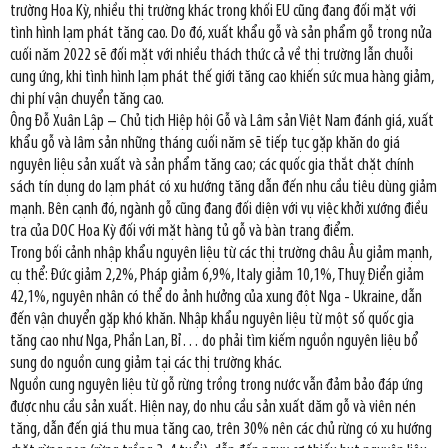
trường Hoa Kỳ, nhiều thị trường khác trong khối EU cũng đang đối mặt với
tình hình lạm phát tăng cao. Do đó, xuất khẩu gỗ và sản phẩm gỗ trong nửa
cuối năm 2022 sẽ đối mặt với nhiều thách thức cả về thị trường lẫn chuỗi
cung ứng, khi tình hình lạm phát thế giới tăng cao khiến sức mua hàng giảm,
chi phí vận chuyển tăng cao.
Ông Đỗ Xuân Lập – Chủ tịch Hiệp hội Gỗ và Lâm sản Việt Nam đánh giá, xuất
khẩu gỗ và lâm sản những tháng cuối năm sẽ tiếp tục gặp khăn do giá
nguyên liệu sản xuất và sản phẩm tăng cao; các quốc gia thắt chặt chính
sách tín dụng do lạm phát có xu hướng tăng dẫn đến nhu cầu tiêu dùng giảm
mạnh. Bên cạnh đó, ngành gỗ cũng đang đối diện với vụ việc khởi xướng điều
tra của DOC Hoa Kỳ đối với mặt hàng tủ gỗ và bàn trang điểm.
Trong bối cảnh nhập khẩu nguyên liệu từ các thị trường châu Âu giảm mạnh,
cụ thể: Đức giảm 2,2%, Pháp giảm 6,9%, Italy giảm 10,1%, Thuỵ Điển giảm
42,1%, nguyên nhân có thể do ảnh hưởng của xung đột Nga - Ukraine, dẫn
đến vận chuyển gặp khó khăn. Nhập khẩu nguyên liệu từ một số quốc gia
tăng cao như Nga, Phần Lan, Bỉ… do phải tìm kiếm nguồn nguyên liệu bổ
sung do nguồn cung giảm tại các thị trường khác.
Nguồn cung nguyên liệu từ gỗ rừng trồng trong nước vẫn đảm bảo đáp ứng
được nhu cầu sản xuất. Hiện nay, do nhu cầu sản xuất dăm gỗ và viên nén
tăng, dẫn đến giá thu mua tăng cao, trên 30% nên các chủ rừng có xu hướng