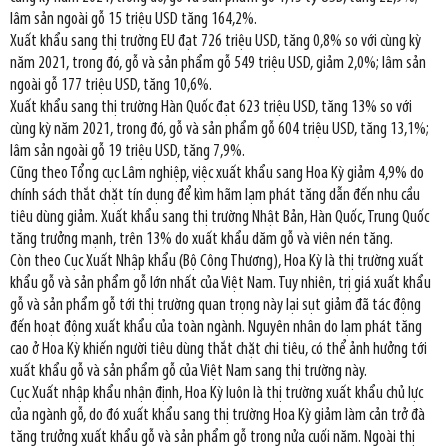
lâm sản ngoài gỗ 15 triệu USD tăng 164,2%.
Xuất khẩu sang thị trường EU đạt 726 triệu USD, tăng 0,8% so với cùng kỳ
năm 2021, trong đó, gỗ và sản phẩm gỗ 549 triệu USD, giảm 2,0%; lâm sản
ngoài gỗ 177 triệu USD, tăng 10,6%.
Xuất khẩu sang thị trường Hàn Quốc đạt 623 triệu USD, tăng 13% so với
cùng kỳ năm 2021, trong đó, gỗ và sản phẩm gỗ 604 triệu USD, tăng 13,1%;
lâm sản ngoài gỗ 19 triệu USD, tăng 7,9%.
Cũng theo Tổng cục Lâm nghiệp, việc xuất khẩu sang Hoa Kỳ giảm 4,9% do
chính sách thắt chặt tín dụng để kìm hãm lạm phát tăng dẫn đến nhu cầu
tiêu dùng giảm. Xuất khẩu sang thị trường Nhật Bản, Hàn Quốc, Trung Quốc
tăng trưởng mạnh, trên 13% do xuất khẩu dăm gỗ và viên nén tăng.
Còn theo Cục Xuất Nhập khẩu (Bộ Công Thương), Hoa Kỳ là thị trường xuất
khẩu gỗ và sản phẩm gỗ lớn nhất của Việt Nam. Tuy nhiên, trị giá xuất khẩu
gỗ và sản phẩm gỗ tới thị trường quan trọng này lại sụt giảm đã tác động
đến hoạt động xuất khẩu của toàn ngành. Nguyên nhân do lạm phát tăng
cao ở Hoa Kỳ khiến người tiêu dùng thắt chặt chi tiêu, có thể ảnh hưởng tới
xuất khẩu gỗ và sản phẩm gỗ của Việt Nam sang thị trường này.
Cục Xuất nhập khẩu nhận định, Hoa Kỳ luôn là thị trường xuất khẩu chủ lực
của ngành gỗ, do đó xuất khẩu sang thị trường Hoa Kỳ giảm làm cản trở đà
tăng trưởng xuất khẩu gỗ và sản phẩm gỗ trong nửa cuối năm. Ngoài thị