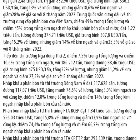
đạt gần 2,48 triệu tấn, trị gần 832,96 triệu USD, giá trung bình đạt 336,2
USD/tấn, tăng13% về khối lượng, nhưng giảm18,6% về kim ngach và
giảm28% về giá so với 8 tháng năm 2022. Trung Quốc vẫn đứng đầu về thị
trường cung cấp phân bón cho Việt Nam, chiếm 49% trong tổng lượng và
chiếm 45% trong tổng kim ngạch nhập khẩu phân bón của cả nước, đạt 1,22
triệu tấn, tương đương 374,71 triệu USD, giá trung bình 307,8 USD/tấn,
tăng15,2% về lượng, nhưng giảm 14% về kim ngạch và giảm25,3% về giá so
với 8 tháng năm 2022.
Tiếp đến thị trường Nga đứng thứ 2, chiếm 7,5% trong tổng lượng và chiếm
10,6% trong tổng kim ngạch, với 186.212 tấn, tương đương 88,46 triệu USD,
giá trung bình 475 USD/tấn, tăng22% về lượng, nhưng giảm11,2% về kim
ngạch và giảm 27,3% về giá so với 8 tháng đầu năm 2022.
Nhập khẩu phân bón từ thị trường Đông Nam Á đạt 317.628 tấn, tương
đương 117,07 triệu USD, tăng mạnh 76,6% về lượng, tăng3,9% kim ngạch so
với cùng kỳ, chiếm 12,8% trong tổng lượng và chiếm 14% trong tổng kim
ngạch nhập khẩu phân bón của cả nước.
Phân bón nhập khẩu từ thị trường FTA RCEP đạt 1,84 triệu tấn, tương đương
556,03 triệu USD, tăng15,8% về lượng nhưng giảm13,9% kim ngạch so với
cùng kỳ, chiếm 74,4% trong tổng lượng và chiếm 66,9% trong tổng kim
ngạch nhập khẩu phân bón của cả nước.
Nhập khẩu phân bón từ thị trường FTA CPTTP đạt 293.839 tấn, tương đương