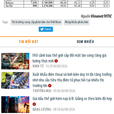
Nguồn:
Vinanet/VITIC
Tags:
Thị trường cung cấp phân bón cho Việt Nam
Nhập khẩu phân bón
Tweet
TIN NỔI BẬT
XEM NHIỀU
FAO cảnh báo thế giới sắp đối mặt làn sóng tăng giá
lương thực mới
KINH TẾ
- 10:29 06/08/2026
Xuất khẩu điện thoại và linh kiện duy trì đà tăng trưởng
nhờ nhu cầu tiêu thụ điện tử phục hồi tại nhiều thị
trường lớn
THƯƠNG MẠI
- 09:06 06/08/2026
Giá dầu thế giới hôm nay 6/8: Giằng co theo biên độ hẹp
NĂNG LƯỢNG
- 08:58 06/08/2026