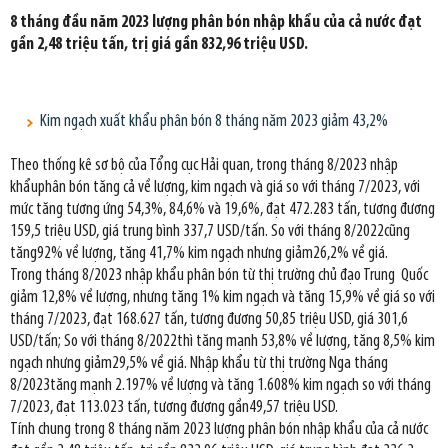
8 tháng đầu năm 2023 lượng phân bón nhập khẩu của cả nước đạt
gần 2,48 triệu tấn, trị giá gần 832,96 triệu USD.
Kim ngạch xuất khẩu phân bón 8 tháng năm 2023 giảm 43,2%
Theo thống kê sơ bộ của Tổng cục Hải quan, trong tháng 8/2023 nhập
khẩuphân bón tăng cả về lượng, kim ngạch và giá so với tháng 7/2023, với
mức tăng tương ứng 54,3%, 84,6% và 19,6%, đạt 472.283 tấn, tương đương
159,5 triệu USD, giá trung bình 337,7 USD/tấn. So với tháng 8/2022cũng
tăng92% về lượng, tăng 41,7% kim ngạch nhưng giảm26,2% về giá.
Trong tháng 8/2023 nhập khẩu phân bón từ thị trường chủ đạo Trung Quốc
giảm 12,8% về lượng, nhưng tăng 1% kim ngạch và tăng 15,9% về giá so với
tháng 7/2023, đạt 168.627 tấn, tương đương 50,85 triệu USD, giá 301,6
USD/tấn; So với tháng 8/2022thì tăng mạnh 53,8% về lượng, tăng 8,5% kim
ngạch nhưng giảm29,5% về giá. Nhập khẩu từ thị trường Nga tháng
8/2023tăng mạnh 2.197% về lượng và tăng 1.608% kim ngạch so với tháng
7/2023, đạt 113.023 tấn, tương đương gần49,57 triệu USD.
Tính chung trong 8 tháng năm 2023 lượng phân bón nhập khẩu của cả nước