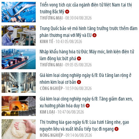
Triển vọng tích cực của ngành điện tử Việt Nam tại thị
trường Bắc Mỹ
THƯƠNG MẠI
- 08:30 04/08/2026
Trung Quốc bảo vệ mô hình tăng trưởng trước thềm đàm
phán thương mại với Mỹ và EU
KINH TẾ
- 10:43 05/08/2026
Nhập khẩu hàng hóa từ Đức: Máy móc, linh kiện điện tử
làm động lực bứt phá
THƯƠNG MẠI
- 09:05 05/08/2026
Giá kim loại công nghiệp ngày 6/8: Đà tăng lan rộng ở
nhóm kim loại cơ bản
CÔNG NGHIỆP
- 10:59 06/08/2026
Giá kim loại công nghiệp ngày 6/8: Tăng giảm đan xen,
xu hướng phân hóa duy trì
KIM LOẠI
- 10:47 06/08/2026
Thị trường lúa gạo ngày 6/8: Lúa tươi tăng nhẹ, gạo
nguyên liệu và xuất khẩu tiếp tục đi ngang
NÔNG NGHIỆP
- 09:14 06/08/2026