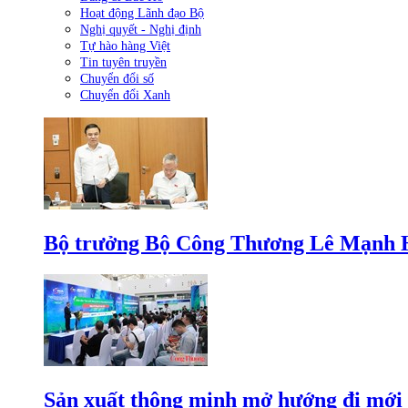
Hoạt động Lãnh đạo Bộ
Nghị quyết - Nghị định
Tự hào hàng Việt
Tin tuyên truyền
Chuyển đổi số
Chuyển đổi Xanh
Bộ trưởng Bộ Công Thương Lê Mạnh Hùn
Sản xuất thông minh mở hướng đi mới 