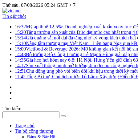
Thứ sáu, 07/08/2026 05:24 GMT + 7
Tin giờ chót
16:32
Mỹ áp thuế 12,5%: Doanh nghiệp xuất khẩu xoay trục để g
15:20
Tăng trưởng sản xuất của Đức đạt mức cao nhất trong 4 
15:14
Giá quặng sắt nối dài đà tăng nhờ kỳ vọng kích thích bấ
15:10
Nâng tầm thương mại Việt Nam - Liên bang Nga qua kết 
15:00
Vietfood & Beverage 2026: Mở không gian kết nối hệ si
14:43
Bộ trưởng Bộ Công Thương Lê Mạnh Hùng giải đáp nhiều 
14:35
Giá heo hơi hôm nay 6.8: Hà Nội, Hưng Yên giữ đỉnh 6
14:17
Sản xuất thông minh mở hướng đi mới cho công nghiệp h
12:51
Chủ động ứng phó với biến đổi khí hậu trong thời kỳ mới
11:42
Tổng Bí thư, Chủ tịch nước Tô Lâm: Xây dựng Điều lệ Đả
Tìm kiếm
Trang chủ
Tin bộ công thương
Đảng & Bác Hồ