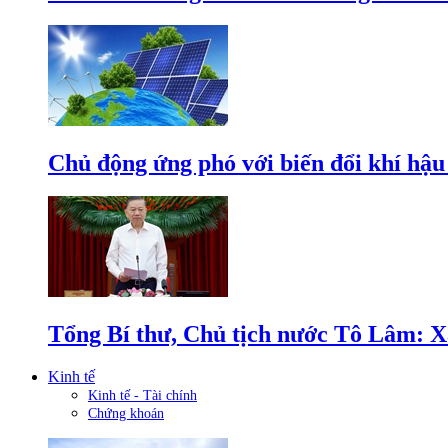
Chủ động ứng phó với biến đổi khí hậu
Tổng Bí thư, Chủ tịch nước Tô Lâm: Xâ
Kinh tế
Kinh tế - Tài chính
Chứng khoán