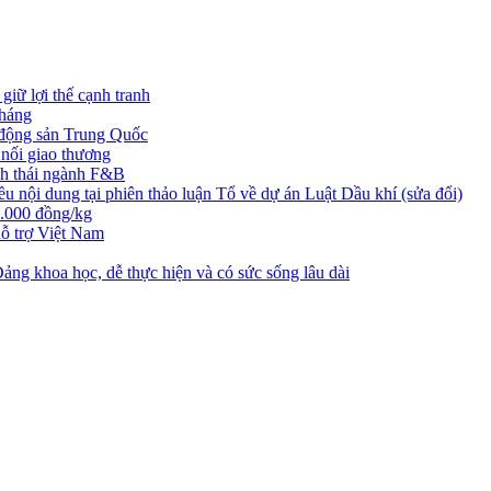
iữ lợi thế cạnh tranh
tháng
t động sản Trung Quốc
nối giao thương
nh thái ngành F&B
nội dung tại phiên thảo luận Tổ về dự án Luật Dầu khí (sửa đổi)
3.000 đồng/kg
ỗ trợ Việt Nam
ng khoa học, dễ thực hiện và có sức sống lâu dài