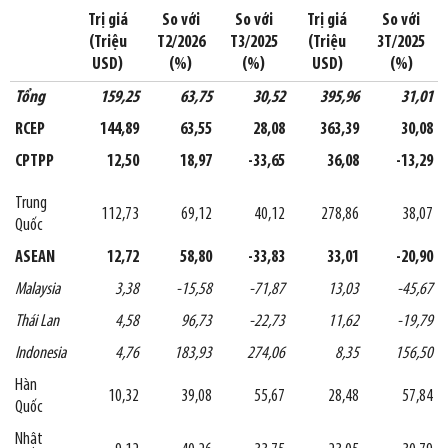
Trị giá
So với
So với
Trị giá
So với
(Triệu
T2/2026
T3/2025
(Triệu
3T/2025
USD)
(%)
(%)
USD)
(%)
Tổng
159,25
63,75
30,52
395,96
31,01
RCEP
144,89
63,55
28,08
363,39
30,08
CPTPP
12,50
18,97
-33,65
36,08
-13,29
Trung
112,73
69,12
40,12
278,86
38,07
Quốc
ASEAN
12,72
58,80
-33,83
33,01
-20,90
Malaysia
3,38
-15,58
-71,87
13,03
-45,67
Thái Lan
4,58
96,73
-22,73
11,62
-19,79
Indonesia
4,76
183,93
274,06
8,35
156,50
Hàn
10,32
39,08
55,67
28,48
57,84
Quốc
Nhật