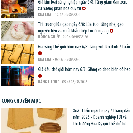
Giá kim loại công nghiệp ngày 6/8: Tăng giảm đan xen,
xu hướng phân hóa duy trì
KIM LOẠI
- 10:47 06/08/2026
Thị trường lúa gạo ngày 6/8: Lúa tươi tăng nhẹ, gạo
nguyên liệu và xuất khẩu tiếp tục đi ngang
NÔNG NGHIỆP
- 09:14 06/08/2026
Giá vàng thế giới hôm nay 6/8: Tăng vọt lên đỉnh 7 tuần
KIM LOẠI
- 09:06 06/08/2026
Giá dầu thế giới hôm nay 6/8: Giằng co theo biên độ hẹp
NĂNG LƯỢNG
- 08:58 06/08/2026
CÙNG CHUYÊN MỤC
Xuất khẩu ngành giấy 7 tháng đầu
năm 2026 - Doanh nghiệp FDI và
thị trường Hoa Kỳ giữ thế chủ lực