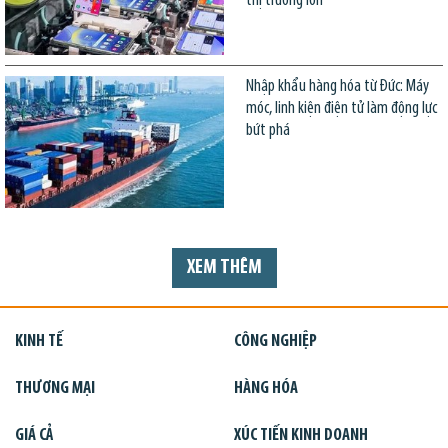
thị trường lớn
Nhập khẩu hàng hóa từ Đức: Máy
móc, linh kiện điện tử làm động lực
bứt phá
XEM THÊM
KINH TẾ
CÔNG NGHIỆP
THƯƠNG MẠI
HÀNG HÓA
GIÁ CẢ
XÚC TIẾN KINH DOANH