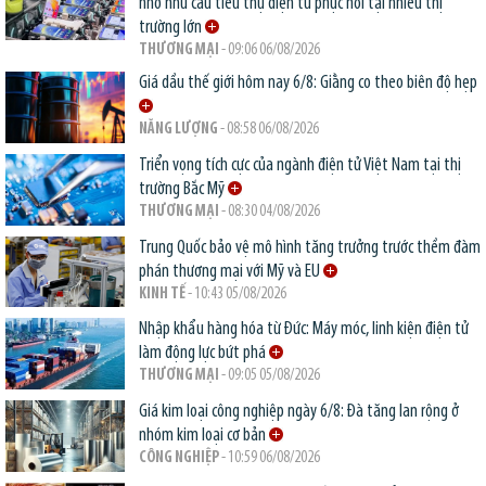
nhờ nhu cầu tiêu thụ điện tử phục hồi tại nhiều thị
trường lớn
THƯƠNG MẠI
- 09:06 06/08/2026
Giá dầu thế giới hôm nay 6/8: Giằng co theo biên độ hẹp
NĂNG LƯỢNG
- 08:58 06/08/2026
Triển vọng tích cực của ngành điện tử Việt Nam tại thị
trường Bắc Mỹ
THƯƠNG MẠI
- 08:30 04/08/2026
Trung Quốc bảo vệ mô hình tăng trưởng trước thềm đàm
phán thương mại với Mỹ và EU
KINH TẾ
- 10:43 05/08/2026
Nhập khẩu hàng hóa từ Đức: Máy móc, linh kiện điện tử
làm động lực bứt phá
THƯƠNG MẠI
- 09:05 05/08/2026
Giá kim loại công nghiệp ngày 6/8: Đà tăng lan rộng ở
nhóm kim loại cơ bản
CÔNG NGHIỆP
- 10:59 06/08/2026