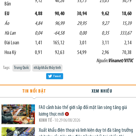
9,12
40,26
33,75
23,05
30,79
Bản
EU
4,88
90,40
30,94
9,62
18,60
Áo
4,84
96,99
29,95
9,27
15,39
Hà Lan
0,04
-64,58
0,00
0,35
333,67
Đài Loan
1,41
165,12
3,01
3,11
2,14
Hoa Kỳ
0,91
92,63
54,99
2,96
70,38
Nguồn:
Vinanet/VITIC
Tags:
Trung Quốc
nhập khẩu thủy tinh
Tweet
TIN NỔI BẬT
XEM NHIỀU
FAO cảnh báo thế giới sắp đối mặt làn sóng tăng giá
lương thực mới
KINH TẾ
- 10:29 06/08/2026
Xuất khẩu điện thoại và linh kiện duy trì đà tăng trưởng