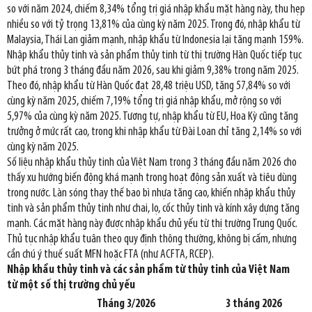
so với năm 2024, chiếm 8,34% tổng trị giá nhập khẩu mặt hàng này, thu hẹp
nhiều so với tỷ trọng 13,81% của cùng kỳ năm 2025. Trong đó, nhập khẩu từ
Malaysia, Thái Lan giảm mạnh, nhập khẩu từ Indonesia lại tăng mạnh 159%.
Nhập khẩu thủy tinh và sản phẩm thủy tinh từ thị trường Hàn Quốc tiếp tục
bứt phá trong 3 tháng đầu năm 2026, sau khi giảm 9,38% trong năm 2025.
Theo đó, nhập khẩu từ Hàn Quốc đạt 28,48 triệu USD, tăng 57,84% so với
cùng kỳ năm 2025, chiếm 7,19% tổng trị giá nhập khẩu, mở rộng so với
5,97% của cùng kỳ năm 2025. Tương tự, nhập khẩu từ EU, Hoa Kỳ cũng tăng
trưởng ở mức rất cao, trong khi nhập khẩu từ Đài Loan chỉ tăng 2,14% so với
cùng kỳ năm 2025.
Số liệu nhập khẩu thủy tinh của Việt Nam trong 3 tháng đầu năm 2026 cho
thấy xu hướng biến động khá mạnh trong hoạt động sản xuất và tiêu dùng
trong nước. Làn sóng thay thế bao bì nhựa tăng cao, khiến nhập khẩu thủy
tinh và sản phẩm thủy tinh như chai, lọ, cốc thủy tinh và kính xây dựng tăng
mạnh. Các mặt hàng này được nhập khẩu chủ yếu từ thị trường Trung Quốc.
Thủ tục nhập khẩu tuân theo quy định thông thường, không bị cấm, nhưng
cần chú ý thuế suất MFN hoặc FTA (như ACFTA, RCEP).
Nhập khẩu thủy tinh và các sản phẩm từ thủy tinh của Việt Nam
từ một số thị trường chủ yếu
Tháng 3/2026
3 tháng 2026