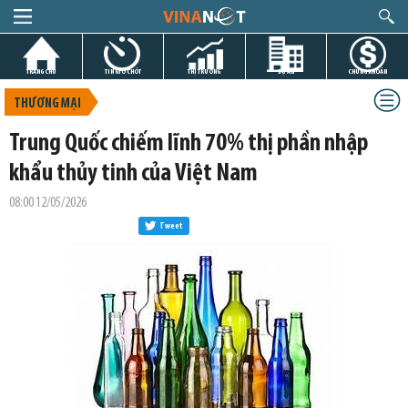
TRANG CHỦ
TIN GIỜ CHÓT
THỊ TRƯỜNG
DỰ ÁN
CHỨNG KHOÁN
THƯƠNG MẠI
Trung Quốc chiếm lĩnh 70% thị phần nhập
khẩu thủy tinh của Việt Nam
08:00 12/05/2026
Tweet