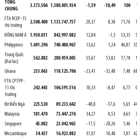
TỔNG
3.373.506
1.580.001.934
-1,59
-10,49
100
CHUNG
FTA RCEP-15
2.508.400
1.133.747.757
20,37
8,38
71,76
thị trường
ĐÔNG NAM Á
1.930.031
842.997.082
12,84
-1,3
53,35
Philippines
1.691.296
740.480.967
13,62
1,24
46,87
3
Trung Quốc
562.882
280.959.005
55,67
53,82
17,78
(Đại lục)
Ghana
233.063
118.125.706
-23,41
-32,48
7,48
6
FTA CPTPP-
11 thị
242.443
106.591.516
18,33
-8,47
6,75
trường
Bờ Biển Ngà
225.520
89.233.642
-48,8
-57,6
5,65
4
Malaysia
181.470
73.447.276
34,27
0,53
4,65
Singapore
45.082
23.042.963
-17,5
-28,26
1,46
Mozambique
34.437
16.923.882
37,07
10,48
1,07
4