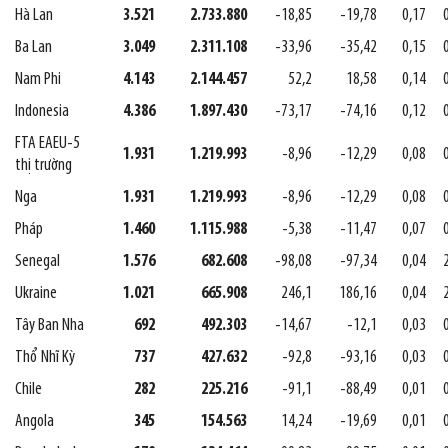
Hà Lan
3.521
2.733.880
-18,85
-19,78
0,17
Ba Lan
3.049
2.311.108
-33,96
-35,42
0,15
Nam Phi
4.143
2.144.457
52,2
18,58
0,14
Indonesia
4.386
1.897.430
-73,17
-74,16
0,12
FTA EAEU-5
1.931
1.219.993
-8,96
-12,29
0,08
thị trường
Nga
1.931
1.219.993
-8,96
-12,29
0,08
Pháp
1.460
1.115.988
-5,38
-11,47
0,07
Senegal
1.576
682.608
-98,08
-97,34
0,04
Ukraine
1.021
665.908
246,1
186,16
0,04
Tây Ban Nha
692
492.303
-14,67
-12,1
0,03
Thổ Nhĩ Kỳ
737
427.632
-92,8
-93,16
0,03
Chile
282
225.216
-91,1
-88,49
0,01
Angola
345
154.563
14,24
-19,69
0,01