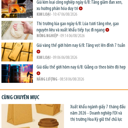
Giá kim loại công nghiệp ngày 6/8: Tăng giảm đan xen,
xu hướng phân hóa duy trì
KIM LOẠI
- 10:47 06/08/2026
Thị trường lúa gạo ngày 6/8: Lúa tươi tăng nhẹ, gạo
nguyên liệu và xuất khẩu tiếp tục đi ngang
NÔNG NGHIỆP
- 09:14 06/08/2026
Giá vàng thế giới hôm nay 6/8: Tăng vọt lên đỉnh 7 tuần
KIM LOẠI
- 09:06 06/08/2026
Giá dầu thế giới hôm nay 6/8: Giằng co theo biên độ hẹp
NĂNG LƯỢNG
- 08:58 06/08/2026
CÙNG CHUYÊN MỤC
Xuất khẩu ngành giấy 7 tháng đầu
năm 2026 - Doanh nghiệp FDI và
thị trường Hoa Kỳ giữ thế chủ lực