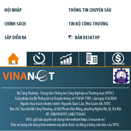
HỘI NHẬP
THÔNG TIN CHUYÊN SÂU
CHÍNH SÁCH
TIN BỘ CÔNG THƯƠNG
SẮP DIỄN RA
BẢN DESKTOP
TRANG CHỦ
TIN GIỜ CHÓT
THỊ TRƯỜNG
DỰ ÁN
CHỨNG KHOÁN
Bộ Công Thương - Trung tâm Thông tin Công Nghiệp và Thương mại (VITIC)
Giấy phép của Bộ Thông tin và Truyền thông số 114/GP-TTĐT, cấp ngày 3/6/2024
Người chịu trách nhiệm chính: Nguyễn Quốc Lân, Phó Giám đốc VITIC
Địa chỉ: Tòa nhà Bộ Công Thương, số 655 Phạm Văn Đồng, phường Nghĩa Đô, Tp. Hà Nội
ĐT: (04)39341911; (04)37153632
VITIC giữ bản quyền nội dung trên website https://vinanet.vn/
Việc sử dụng nội dung trên website này phải được sự đồng ý bằng văn bản của VITIC.