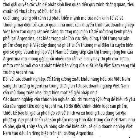
thời giải quyết các vấn đề phát sinh liên quan đến quy trình thông quan, tiêu
chuẩn kỹ thuật hay sở hữu trí tuệ.
Cuối cùng, trong bối cảnh sự phát triển mạnh mẽ của nền kinh tế số và
thương mại điện tử, các cơ quan nhà nước cần khuyến khích các doanh nghiệp
Việt Nam tận dụng các nền tảng thương mại điện tử để mở rộng kênh phân
phối tại Argentina, đặc biệt trong các lĩnh vực tiêu dùng, thời trang và sản
phẩm công nghệ. Việc xây dựng và phát triển thương mại điện tử xuyên biên
giới sẽ giúp doanh nghiệp Việt Nam dễ dàng tiếp cận thị trường rộng lớn của
Argentina mà không gặp phải nhiều rào cản về địa lý hay chi phí cao. Từ đó,
mở ra cơ hội mới cho sự phát triển bền vững của xuất khẩu Việt Nam sang thị
trường Argentina.
Đối với các doanh nghiệp, để tăng cường xuất khẩu hàng hóa của Việt Nam
sang thị trường Argentina trong thời gian tới, các doanh nghiệp Việt Nam
cần chủ động triển khai thực hiện một số giải pháp như:
Các doanh nghiệp cần thực hiện nghiên cứu thị trường kỹ lưỡng để hiểu rõ yêu
cầu của người tiêu dùng Argentina, từ đó điều chỉnh chiến lược sản phẩm,
thiết kế bao bì, giá cả phù hợp với sở thích và xu hướng tiêu dùng tại địa
phương. Việc phát triển các sản phẩm mang tính đặc trưng của Việt Nam, như
cà phê, gia vị, thủy sản, và nông sản chế biến sẵn, sẽ giúp doanh nghiệp Việt
Nam tạo dấu ấn riêng biệt trên thị trường Argentina.