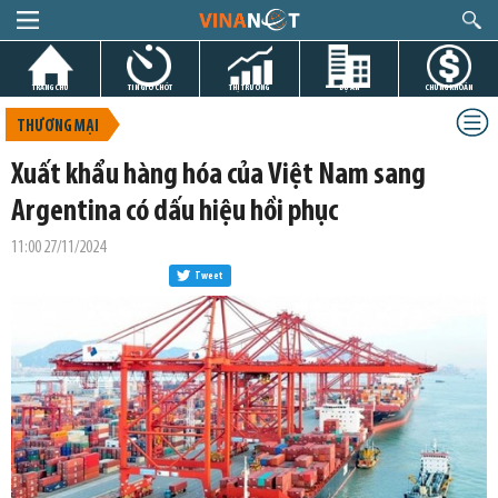
TRANG CHỦ
TIN GIỜ CHÓT
THỊ TRƯỜNG
DỰ ÁN
CHỨNG KHOÁN
THƯƠNG MẠI
Xuất khẩu hàng hóa của Việt Nam sang
Argentina có dấu hiệu hồi phục
11:00 27/11/2024
Tweet