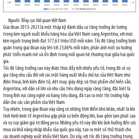
Nguồn: Tổng cục Hải quan Việt Nam
Giai đoạn 2013-2023 là một thập kỷ đánh dấu sự tăng trưởng ấn tượng
trong kim ngạch xuất khẩu hàng hóa của Việt Nam sang Argentina, với mức
kim ngạch trung bình đạt 577,63 triệu USD mỗi năm. Tốc độ tăng trưởng bình
quân trong giai đoạn này lên tới 23,86% mỗi năm, phản ánh một xu hướng
phát triển mạnh mẽ và ổn định trong mối quan hệ thương mại giữa hai quốc
gia.
Tốc độ tăng trưởng cao này được thúc đẩy bởi nhiều yếu tố, trong đó có sự
gia tăng nhu cầu đối với các mặt hàng xuất khẩu chủ lực của Việt Nam như
điện thoại, linh kiện điện tử, dệt may, giày dép, và thực phẩm chế biến sẵn.
Argentina, với dân số lớn và nhu cầu tiêu dùng ngày càng tăng, đặc biệt là
trong lĩnh vực công nghệ và hàng tiêu dùng, đã tạo ra một thị trường hấp
dẫn cho các sản phẩm của Việt Nam.
Tuy nhiên, trong giai đoạn này cũng có những thời điểm khó khăn, nhất là khi
tình hình kinh tế Argentina gặp phải sự biến động lớn, bao gồm lạm phát cao
và sự suy giảm giá trị đồng peso. Những yếu tố này đôi khi ảnh hưởng đến sức
mua và khả năng nhập khẩu của quốc gia này, tạo ra một số thử thách cho
các doanh nghiệp xuất khẩu Việt Nam. Dù vậy, với tốc độ tăng trưởng trung