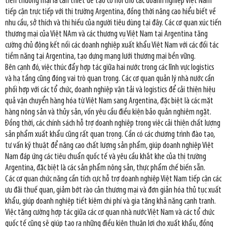
tiến thương mại là cần thiết để tạo cơ hội cho các doanh nghiệp Việt Nam
tiếp cận trực tiếp với thị trường Argentina, đồng thời nâng cao hiểu biết về
nhu cầu, sở thích và thị hiếu của người tiêu dùng tại đây. Các cơ quan xúc tiến
thương mại của Việt NAm và các thương vụ Việt Nam tại Argentina tăng
cường chủ động kết nối các doanh nghiệp xuất khẩu Việt Nam với các đối tác
tiềm năng tại Argentina, tạo dựng mạng lưới thương mại bền vững.
Bên cạnh đó, việc thúc đẩy hợp tác giữa hai nước trong các lĩnh vực logistics
và hạ tầng cũng đóng vai trò quan trọng. Các cơ quan quản lý nhà nước cần
phối hợp với các tổ chức, doanh nghiệp vận tải và logistics để cải thiện hiệu
quả vận chuyển hàng hóa từ Việt Nam sang Argentina, đặc biệt là các mặt
hàng nông sản và thủy sản, vốn yêu cầu điều kiện bảo quản nghiêm ngặt.
Đồng thời, các chính sách hỗ trợ doanh nghiệp trong việc cải thiện chất lượng
sản phẩm xuất khẩu cũng rất quan trọng. Cần có các chương trình đào tạo,
tư vấn kỹ thuật để nâng cao chất lượng sản phẩm, giúp doanh nghiệp Việt
Nam đáp ứng các tiêu chuẩn quốc tế và yêu cầu khắt khe của thị trường
Argentina, đặc biệt là các sản phẩm nông sản, thực phẩm chế biến sẵn.
Các cơ quan chức năng cần tích cực hỗ trợ doanh nghiệp Việt Nam tiếp cận các
ưu đãi thuế quan, giảm bớt rào cản thương mại và đơn giản hóa thủ tục xuất
khẩu, giúp doanh nghiệp tiết kiệm chi phí và gia tăng khả năng cạnh tranh.
Việc tăng cường hợp tác giữa các cơ quan nhà nước Việt Nam và các tổ chức
quốc tế cũng sẽ giúp tạo ra những điều kiện thuận lợi cho xuất khẩu, đồng