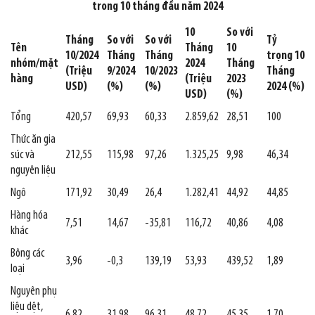
trong 10 tháng đầu năm 2024
10
So với
Tháng
So với
So với
Tỷ
Tên
Tháng
10
10/2024
Tháng
Tháng
trọng 10
nhóm/mặt
2024
Tháng
(Triệu
9/2024
10/2023
Tháng
hàng
(Triệu
2023
USD)
(%)
(%)
2024 (%)
USD)
(%)
Tổng
420,57
69,93
60,33
2.859,62
28,51
100
Thức ăn gia
súc và
212,55
115,98
97,26
1.325,25
9,98
46,34
nguyên liệu
Ngô
171,92
30,49
26,4
1.282,41
44,92
44,85
Hàng hóa
7,51
14,67
-35,81
116,72
40,86
4,08
khác
Bông các
3,96
-0,3
139,19
53,93
439,52
1,89
loại
Nguyên phụ
liệu dệt,
6,82
31,98
96,31
48,72
45,35
1,70