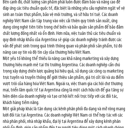
Bên cạnh đó, chất lượng sản phẩm phải luôn được đảm bảo và nâng cao để
đáp ứng các tiêu chuẩn quốc tế, đặc biệt là những yêu cầu nghiêm ngặt về vệ
sinh an toàn thực phẩm, bảo vệ môi trường, và sở hữu trí tuệ. Các doanh
nghiệp Việt Nam cần tập trung vào việc cải thiện quy trình sản xuất, ứng
dụng công nghệ tiên tiến trong chế biến và bảo quản sản phẩm để bảo đảm
chất lượng đồng nhất và ổn định. Hơn nữa, việc tuân thủ các tiêu chuẩn và
quy định nhập khẩu của Argentina sẽ giúp các doanh nghiệp tránh được các
vấn đề phát sinh trong quá trình thông quan và phân phối sản phẩm, từ đó
nâng cao uy tín và độ tin cậy của thương hiệu Việt Nam.
Một yếu tố không thể thiếu là nâng cao khả năng marketing và xây dựng
thương hiệu mạnh mẽ tại thị trường Argentina. Các doanh nghiệp cần chú
trọng xây dựng chiến lược quảng bá hiệu quả, sử dụng các công cụ marketing
trực tuyến và truyền thống để giới thiệu sản phẩm, giá trị cốt lõi và ưu điểm
vượt trội của hàng hóa Việt Nam. Ngoài ra, việc tham gia các hội chợ thương
mại, triển lãm quốc tế tại Argentina cũng là một cách hữu ích để gia tăng sự
hiện diện của doanh nghiệp và tạo cơ hội kết nối trực tiếp với các đối tác,
khách hàng tiềm năng.
Một giải pháp khác là tận dụng các kênh phân phối đa dạng và mở rộng mạng
lưới đối tác tại Argentina. Các doanh nghiệp Việt Nam có thể hợp tác với các
nhà phân phối, nhà nhập khẩu, đại lý tại Argentina để xây dựng kênh phân
phối ổn định, giúp sản phẩm đến tay người tiêu dùng một cách nhanh chóng