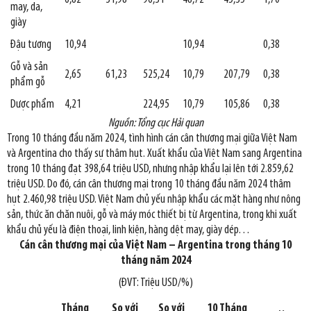
may, da,
giày
Đậu tương
10,94
10,94
0,38
Gỗ và sản
2,65
61,23
525,24
10,79
207,79
0,38
phẩm gỗ
Dược phẩm
4,21
224,95
10,79
105,86
0,38
Nguồn: Tổng cục Hải quan
Trong 10 tháng đầu năm 2024, tình hình cán cân thương mại giữa Việt Nam
và Argentina cho thấy sự thâm hụt. Xuất khẩu của Việt Nam sang Argentina
trong 10 tháng đạt 398,64 triệu USD, nhưng nhập khẩu lại lên tới 2.859,62
triệu USD. Do đó, cán cân thương mại trong 10 tháng đầu năm 2024 thâm
hụt 2.460,98 triệu USD. Việt Nam chủ yếu nhập khẩu các mặt hàng như nông
sản, thức ăn chăn nuôi, gỗ và máy móc thiết bị từ Argentina, trong khi xuất
khẩu chủ yếu là điện thoại, linh kiện, hàng dệt may, giày dép…
Cán cân thương mại của Việt Nam – Argentina trong tháng 10
tháng năm 2024
(ĐVT: Triệu USD/%)
Tháng
So với
So với
10 Tháng