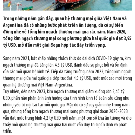
Trong những năm gần đây, quan hệ thương mại giữa Việt Nam và
Argentina đã có những bước phát triển ấn tượng, dù có sự biến
động nhẹ về tổng kim ngạch thương mại qua các năm. Năm 2020,
tổng kim ngạch thương mại song phương giữa hai quốc gia đạt 3,95
tỷ USD, mở đầu một giai đoạn hợp tác đầy triển vọng.
Sang năm 2021, bất chấp những thách thức do đại dịch COVID-19 gây ra, kim
ngạch thương mại đã tăng lên 4,5 tỷ USD, đánh dấu sự phục hồi và ổn định
của các mối quan hệ kinh tế. Tiếp đà tăng trưởng, năm 2022, tổng kim ngạch
thương mại giữa hai quốc gia tiếp tục đạt 4,9 tỷ USD, một mức cao mới trong
quan hệ thương mại Việt Nam-Argentina.
Tuy nhiên, đến năm 2023, kim ngạch thương mại giảm xuống còn 3,45 tỷ
USD, phần nào phản ánh ảnh hưởng của tình hình kinh tế toàn cầu cũng như
những yếu tố nội tại tại mỗi quốc gia. Mặc dù có sự suy giảm nhẹ trong năm
qua, nhưng tổng kim ngạch thương mại song phương giai đoạn 2020-2023
vẫn đạt mức trung bình 4,2 tỷ USD mỗi năm, một con số khá ấn tượng và cho
thấy mối quan hệ thương mại giữa hai nước vẫn duy trì sự ổn định và phát
triển.