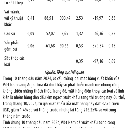
từ sắt thép
Vải mành,
vải kỹ thuật
0,41
86,51
903,47
2,53
-19,97
0,63
khác
Cao su
0,09
-52,07
-3,65
1,32
-46,36
0,33
Sản phẩm
0,06
-61,68
90,66
0,53
379,34
0,13
gốm, sứ
Sắt thép các
0,35
-97,16
0,09
loại
Nguồn: Tổng cục Hải quan
Trong 10 tháng đầu năm 2024, cơ cấu chủng loại mặt hàng xuất khẩu của
Việt Nam sang Argentina đã cho thấy sự phát triển mạnh mẽ nhưng cũng
không thiếu những thách thức. Trong đó, mặt hàng điện thoại các loại và linh
kiện là nhóm hàng dẫn đầu kim ngạch xuất khẩu sang thị trường này. Cụ thể,
trong tháng 10/2024, trị giá xuất khẩu của mặt hàng này đạt 32,76 triệu
USD, giảm 1,4% so với tháng trước, nhưng lại tăng 216,25% so với cùng
tháng năm trước.
Tính chung 10 tháng đầu năm 2024, Việt Nam đã xuất khẩu tổng cộng