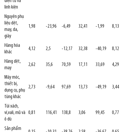
điện tử và
linh kiện
Nguyên phụ
liệu dệt,
1,98
-23,96
-6,49
32,41
-1,99
8,13
may, da,
giày
Hàng hóa
4,12
2,5
-12,17
32,38
-40,19
8,12
khác
Hàng dệt,
2,62
35,6
70,59
17,11
33,69
4,29
may
Máy móc,
thiết bị,
2,73
-9,64
97,69
13,73
-49,19
3,44
dụng cụ, phụ
tùng khác
Túi xách,
ví,vali, mũ và
0,81
116,41
138,8
3,06
99,45
0,77
ô dù
Sản phẩm
0,15
-10,31
-38,76
2,58
-36,67
0,65