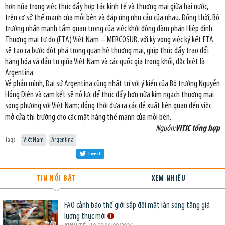
hơn nữa trong việc thúc đẩy hợp tác kinh tế và thương mại giữa hai nước,
trên cơ sở thế mạnh của mỗi bên và đáp ứng nhu cầu của nhau. Đồng thời, Bộ
trưởng nhấn mạnh tầm quan trọng của việc khởi động đàm phán Hiệp định
Thương mại tự do (FTA) Việt Nam – MERCOSUR, với kỳ vọng việc ký kết FTA
sẽ tạo ra bước đột phá trong quan hệ thương mại, giúp thúc đẩy trao đổi
hàng hóa và đầu tư giữa Việt Nam và các quốc gia trong khối, đặc biệt là
Argentina.
Về phần mình, Đại sứ Argentina cũng nhất trí với ý kiến của Bộ trưởng Nguyễn
Hồng Diên và cam kết sẽ nỗ lực để thúc đẩy hơn nữa kim ngạch thương mại
song phương với Việt Nam; đồng thời đưa ra các đề xuất liên quan đến việc
mở cửa thị trường cho các mặt hàng thế mạnh của mỗi bên.
Nguồn:
VITIC tổng hợp
Tags:
Việt Nam
Argentina
Tweet
TIN NỔI BẬT
XEM NHIỀU
FAO cảnh báo thế giới sắp đối mặt làn sóng tăng giá
lương thực mới