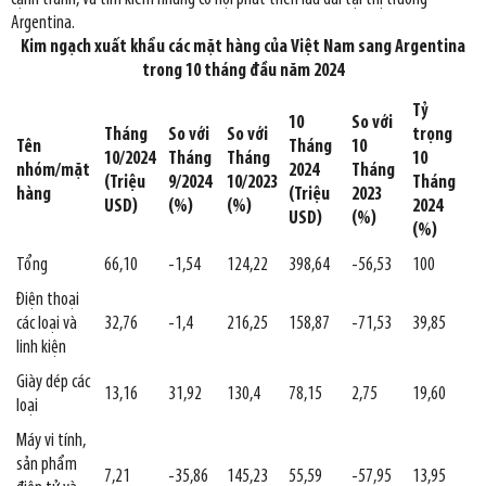
Argentina.
Kim ngạch xuất khẩu các mặt hàng của Việt Nam sang
Argentina
trong
10 tháng đầu năm 2024
Tỷ
10
So với
Tháng
So với
So với
trọng
Tên
Tháng
10
10/2024
Tháng
Tháng
10
nhóm/mặt
2024
Tháng
(Triệu
9/2024
10/2023
Tháng
hàng
(Triệu
2023
USD)
(%)
(%)
2024
USD)
(%)
(%)
Tổng
66,10
-1,54
124,22
398,64
-56,53
100
Điện thoại
các loại và
32,76
-1,4
216,25
158,87
-71,53
39,85
linh kiện
Giày dép các
13,16
31,92
130,4
78,15
2,75
19,60
loại
Máy vi tính,
sản phẩm
7,21
-35,86
145,23
55,59
-57,95
13,95