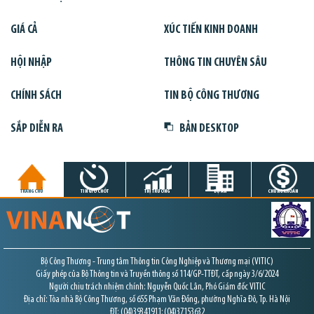
GIÁ CẢ
XÚC TIẾN KINH DOANH
HỘI NHẬP
THÔNG TIN CHUYÊN SÂU
CHÍNH SÁCH
TIN BỘ CÔNG THƯƠNG
SẮP DIỄN RA
BẢN DESKTOP
TRANG CHỦ
TIN GIỜ CHÓT
THỊ TRƯỜNG
DỰ ÁN
CHỨNG KHOÁN
Bộ Công Thương - Trung tâm Thông tin Công Nghiệp và Thương mại (VITIC)
Giấy phép của Bộ Thông tin và Truyền thông số 114/GP-TTĐT, cấp ngày 3/6/2024
Người chịu trách nhiệm chính: Nguyễn Quốc Lân, Phó Giám đốc VITIC
Địa chỉ: Tòa nhà Bộ Công Thương, số 655 Phạm Văn Đồng, phường Nghĩa Đô, Tp. Hà Nội
ĐT: (04)39341911; (04)37153632