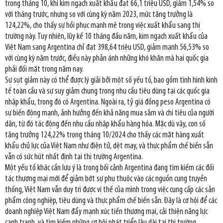
trong tháng 10, khi kim ngạch xuất khẩu đạt 66,1 triệu USD, giảm 1,54% so
với tháng trước, nhưng so với cùng kỳ năm 2023, mức tăng trưởng là
124,22%, cho thấy sự hồi phục mạnh mẽ trong việc xuất khẩu sang thị
trường này. Tuy nhiên, lũy kế 10 tháng đầu năm, kim ngạch xuất khẩu của
Việt Nam sang Argentina chỉ đạt 398,64 triệu USD, giảm mạnh 56,53% so
với cùng kỳ năm trước, điều này phản ánh những khó khăn mà hai quốc gia
phải đối mặt trong năm nay.
Sự sụt giảm này có thể được lý giải bởi một số yếu tố, bao gồm tình hình kinh
tế toàn cầu và sự suy giảm chung trong nhu cầu tiêu dùng tại các quốc gia
nhập khẩu, trong đó có Argentina. Ngoài ra, tỷ giá đồng peso Argentina có
sự biến động mạnh, ảnh hưởng đến khả năng mua sắm và chi tiêu của người
dân, từ đó tác động đến nhu cầu nhập khẩu hàng hóa. Mặc dù vậy, con số
tăng trưởng 124,22% trong tháng 10/2024 cho thấy các mặt hàng xuất
khẩu chủ lực của Việt Nam như điện tử, dệt may, và thực phẩm chế biến sẵn
vẫn có sức hút nhất định tại thị trường Argentina.
Một yếu tố khác cần lưu ý là trong bối cảnh Argentina đang tìm kiếm các đối
tác thương mại mới để giảm bớt sự phụ thuộc vào các nguồn cung truyền
thống, Việt Nam vẫn duy trì được vị thế của mình trong việc cung cấp các sản
phẩm công nghiệp, tiêu dùng và thực phẩm chế biến sẵn. Đây là cơ hội để các
doanh nghiệp Việt Nam đẩy mạnh xúc tiến thương mại, cải thiện năng lực
cạnh tranh, và tìm kiếm những cơ hội phát triển lâu dài tại thị trường