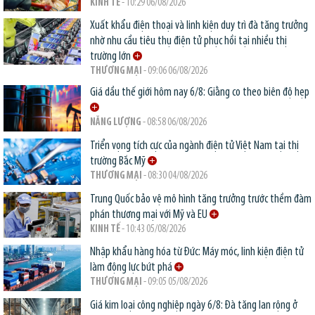
KINH TẾ
- 10:29 06/08/2026
Xuất khẩu điện thoại và linh kiện duy trì đà tăng trưởng
nhờ nhu cầu tiêu thụ điện tử phục hồi tại nhiều thị
trường lớn
THƯƠNG MẠI
- 09:06 06/08/2026
Giá dầu thế giới hôm nay 6/8: Giằng co theo biên độ hẹp
NĂNG LƯỢNG
- 08:58 06/08/2026
Triển vọng tích cực của ngành điện tử Việt Nam tại thị
trường Bắc Mỹ
THƯƠNG MẠI
- 08:30 04/08/2026
Trung Quốc bảo vệ mô hình tăng trưởng trước thềm đàm
phán thương mại với Mỹ và EU
KINH TẾ
- 10:43 05/08/2026
Nhập khẩu hàng hóa từ Đức: Máy móc, linh kiện điện tử
làm động lực bứt phá
THƯƠNG MẠI
- 09:05 05/08/2026
Giá kim loại công nghiệp ngày 6/8: Đà tăng lan rộng ở