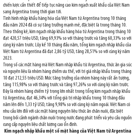
chiến lược cần thiết để tiếp tục nâng cao kim ngạch xuất khẩu của Việt Nam
sang Argentina trong thời gian tới.
Tình hình nhập khẩu hàng hóa của Việt Nam từ Argentina trong 10 tháng
đầu năm 2024 đã có sự tăng trưởng mạnh mẽ, đặc biệt là trong tháng 10.
Theo thống kê, kim ngạch nhập khẩu hàng hóa từ Argentina trong tháng 10
đạt 420,57 triệu USD, tăng 69,93% so với tháng trước và tăng 60,33% so với
cùng kỳ năm trước. Lũy kế 10 tháng đầu năm, tổng kim ngạch nhập khẩu của
Việt Nam từ Argentina đã đạt 2,86 tỷ USD, tăng 28,51% so với cùng kỳ năm
2023.
Trong số các mặt hàng mà Việt Nam nhập khẩu từ Argentina, thức ăn gia súc
và nguyên liệu là nhóm hàng chiếm ưu thế, với trị giá nhập khẩu trong tháng
10 đạt 212,55 triệu USD. Mức tăng trưởng của nhóm hàng này rất ấn tượng,
tăng 115,98% so với tháng trước và tăng 97,26% so với cùng kỳ năm trước.
Đây là nhóm hàng chiếm tỷ trọng lớn nhất trong tổng kim ngạch nhập khẩu
từ Argentina, đạt 46,34% với tổng giá trị nhập khẩu trong 10 tháng đầu
năm lên đến 1,33 tỷ USD, tăng 9,98% so với cùng kỳ năm ngoái. Việt Nam có
nhu cầu lớn đối với các mặt hàng nguyên liệu thức ăn chăn nuôi, đặc biệt
trong bối cảnh ngành chăn nuôi trong nước đang phát triển và yêu cầu nguồn
cung cấp nguyên liệu chất lượng cao ổn định.
Kim ngạch nhập khẩu một số mặt hàng của Việt Nam từ Argentina