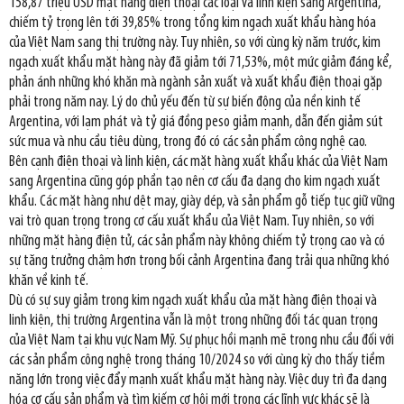
158,87 triệu USD mặt hàng điện thoại các loại và linh kiện sang Argentina,
chiếm tỷ trọng lên tới 39,85% trong tổng kim ngạch xuất khẩu hàng hóa
của Việt Nam sang thị trường này. Tuy nhiên, so với cùng kỳ năm trước, kim
ngạch xuất khẩu mặt hàng này đã giảm tới 71,53%, một mức giảm đáng kể,
phản ánh những khó khăn mà ngành sản xuất và xuất khẩu điện thoại gặp
phải trong năm nay. Lý do chủ yếu đến từ sự biến động của nền kinh tế
Argentina, với lạm phát và tỷ giá đồng peso giảm mạnh, dẫn đến giảm sút
sức mua và nhu cầu tiêu dùng, trong đó có các sản phẩm công nghệ cao.
Bên cạnh điện thoại và linh kiện, các mặt hàng xuất khẩu khác của Việt Nam
sang Argentina cũng góp phần tạo nên cơ cấu đa dạng cho kim ngạch xuất
khẩu. Các mặt hàng như dệt may, giày dép, và sản phẩm gỗ tiếp tục giữ vững
vai trò quan trọng trong cơ cấu xuất khẩu của Việt Nam. Tuy nhiên, so với
những mặt hàng điện tử, các sản phẩm này không chiếm tỷ trọng cao và có
sự tăng trưởng chậm hơn trong bối cảnh Argentina đang trải qua những khó
khăn về kinh tế.
Dù có sự suy giảm trong kim ngạch xuất khẩu của mặt hàng điện thoại và
linh kiện, thị trường Argentina vẫn là một trong những đối tác quan trọng
của Việt Nam tại khu vực Nam Mỹ. Sự phục hồi mạnh mẽ trong nhu cầu đối với
các sản phẩm công nghệ trong tháng 10/2024 so với cùng kỳ cho thấy tiềm
năng lớn trong việc đẩy mạnh xuất khẩu mặt hàng này. Việc duy trì đa dạng
hóa cơ cấu sản phẩm và tìm kiếm cơ hội mới trong các lĩnh vực khác sẽ là