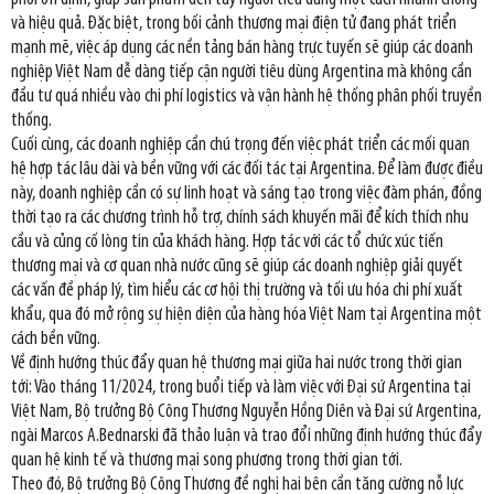
và hiệu quả. Đặc biệt, trong bối cảnh thương mại điện tử đang phát triển
mạnh mẽ, việc áp dụng các nền tảng bán hàng trực tuyến sẽ giúp các doanh
nghiệp Việt Nam dễ dàng tiếp cận người tiêu dùng Argentina mà không cần
đầu tư quá nhiều vào chi phí logistics và vận hành hệ thống phân phối truyền
thống.
Cuối cùng, các doanh nghiệp cần chú trọng đến việc phát triển các mối quan
hệ hợp tác lâu dài và bền vững với các đối tác tại Argentina. Để làm được điều
này, doanh nghiệp cần có sự linh hoạt và sáng tạo trong việc đàm phán, đồng
thời tạo ra các chương trình hỗ trợ, chính sách khuyến mãi để kích thích nhu
cầu và củng cố lòng tin của khách hàng. Hợp tác với các tổ chức xúc tiến
thương mại và cơ quan nhà nước cũng sẽ giúp các doanh nghiệp giải quyết
các vấn đề pháp lý, tìm hiểu các cơ hội thị trường và tối ưu hóa chi phí xuất
khẩu, qua đó mở rộng sự hiện diện của hàng hóa Việt Nam tại Argentina một
cách bền vững.
Về định hướng thúc đẩy quan hệ thương mại giữa hai nước trong thời gian
tới: Vào tháng 11/2024, trong buổi tiếp và làm việc với Đại sứ Argentina tại
Việt Nam, Bộ trưởng Bộ Công Thương Nguyễn Hồng Diên và Đại sứ Argentina,
ngài Marcos A.Bednarski đã thảo luận và trao đổi những định hướng thúc đẩy
quan hệ kinh tế và thương mại song phương trong thời gian tới.
Theo đó, Bộ trưởng Bộ Công Thương đề nghị hai bên cần tăng cường nỗ lực