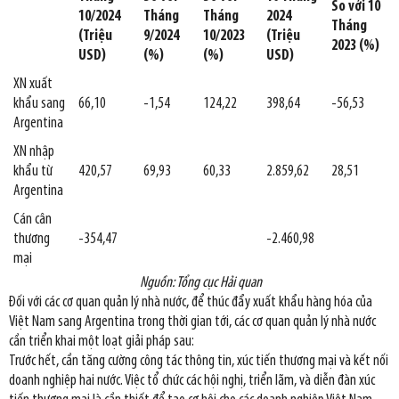
So với 10
10/2024
Tháng
Tháng
2024
Tháng
(Triệu
9/2024
10/2023
(Triệu
2023 (%)
USD)
(%)
(%)
USD)
XN xuất
khẩu sang
66,10
-1,54
124,22
398,64
-56,53
Argentina
XN nhập
khẩu từ
420,57
69,93
60,33
2.859,62
28,51
Argentina
Cán cân
thương
-354,47
-2.460,98
mại
Nguồn: Tổng cục Hải quan
Đối với các cơ quan quản lý nhà nước, để thúc đẩy xuất khẩu hàng hóa của
Việt Nam sang Argentina trong thời gian tới, các cơ quan quản lý nhà nước
cần triển khai một loạt giải pháp sau:
Trước hết, cần tăng cường công tác thông tin, xúc tiến thương mại và kết nối
doanh nghiệp hai nước. Việc tổ chức các hội nghị, triển lãm, và diễn đàn xúc