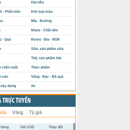
u
Hạt tiêu
t - Phân bón
Kim loại màu
ạo
Mía - Đường
c
Nhựa - Chất dẻo
ủ - Quả
Rượu - Bia - NGK
p
Sữa, sản phẩm sữa
á
Thịt, sản phẩm thịt
 chăn nuôi
Thực phẩm
i sản
Vàng - Bạc - Đá quý
u xây dựng
Xe
Ả TRỰC TUYẾN
hóa
Vàng
Tỷ giá
 hàng
Giá USD
Thay đổi