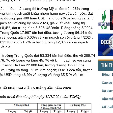
hẩu nhiều nhất sang thị trường Mỹ chiếm trên 26% trong
tổng kim ngạch xuất khẩu nhóm hàng này của cả nước, đạt
ơng đương gần 400 triệu USD, tăng 30,2% về lượng và tăng
ạch so với cùng kỳ năm 2023, giá xuất khẩu sang thị
 8,4%, đạt trung bình 5.328 USD/tấn. Riêng tháng 5/2024
Trung Quốc 17.967 tấn hạt điều, tương đương 96,14 triệu
 về lượng, giảm 0,03% về kim ngạch so với tháng 4/2024;
2023 thì tăng 21,2% về lượng, tăng 12,8% về kim ngạch
về giá.
hị trường Trung Quốc đạt 53.334 tấn hạt điều, thu về 289,74
 76,7% về lượng và tăng 45,7% về kim ngạch so với cùng
TIN T
hị trường Hà Lan 22.088 tấn, tương đương 122,03 triệu
 về lượng và tăng 1% về kim ngạch; Đức 9.224 tấn, tương
iệu USD, tăng 46,9% về lượng và tăng 35,5 % về kim
Bông - 
Cao su
Xuất khẩu hạt điều 5 tháng đầu năm 2024
Da giày
toán từ số liệu công bố ngày 12/6/2024 của TCHQ)
Dầu mỏ 
Gỗ - Gi