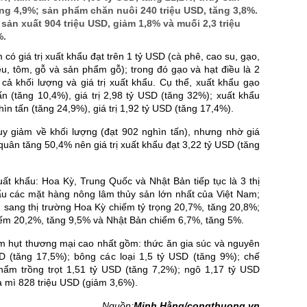
ăng 4,9%; sản phẩm chăn nuôi 240 triệu USD, tăng 3,8%.
sản xuất 904 triệu USD, giảm 1,8% và muối 2,3 triệu
%.
ó giá trị xuất khẩu đạt trên 1 tỷ USD (cà phê, cao su, gạo,
ều, tôm, gỗ và sản phẩm gỗ); trong đó gạo và hạt điều là 2
cả khối lượng và giá trị xuất khẩu. Cụ thể, xuất khẩu gạo
tấn (tăng 10,4%), giá trị 2,98 tỷ USD (tăng 32%); xuất khẩu
hìn tấn (tăng 24,9%), giá trị 1,92 tỷ USD (tăng 17,4%).
uy giảm về khối lượng (đạt 902 nghìn tấn), nhưng nhờ giá
quân tăng 50,4% nên giá trị xuất khẩu đạt 3,22 tỷ USD (tăng
uất khẩu: Hoa Kỳ, Trung Quốc và Nhật Bản tiếp tục là 3 thị
ẩu các mặt hàng nông lâm thủy sản lớn nhất của Việt Nam;
ẩu sang thị trường Hoa Kỳ chiếm tỷ trọng 20,7%, tăng 20,8%;
ếm 20,2%, tăng 9,5% và Nhật Bản chiếm 6,7%, tăng 5%.
m hụt thương mại cao nhất gồm: thức ăn gia súc và nguyên
SD (tăng 17,5%); bông các loại 1,5 tỷ USD (tăng 9%); chế
ẩm trồng trọt 1,51 tỷ USD (tăng 7,2%); ngô 1,17 tỷ USD
a mì 828 triệu USD (giảm 3,6%).
Nguồn:
Minh Hằng/congthuong.vn