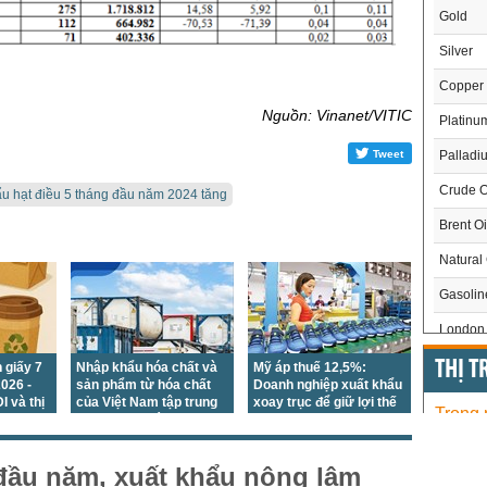
Gold
Silver
Copper
Nguồn: Vinanet/VITIC
Platinu
Tweet
Palladi
Crude O
ẩu hạt điều 5 tháng đầu năm 2024 tăng
Brent Oi
Natural
Gasoli
London 
US Whe
THỊ 
 giấy 7
Nhập khẩu hóa chất và
Mỹ áp thuế 12,5%:
026 -
sản phẩm từ hóa chất
Doanh nghiệp xuất khẩu
US Cor
I và thị
của Việt Nam tập trung
xoay trục để giữ lợi thế
Trong
iữ thế
chủ yếu tại các thị
cạnh tranh
US Soy
trường châu Á
US Coff
Chỉ
đầu năm, xuất khẩu nông lâm