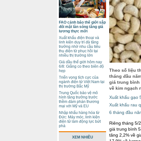
FAO cảnh báo thế giới sắp
đối mặt làn sóng tăng giá
lương thực mới
Xuất khẩu điện thoại và
linh kiện duy trì đà tăng
trưởng nhờ nhu cầu tiêu
thụ điện tử phục hồi tại
nhiều thị trường lớn
Giá dầu thế giới hôm nay
6/8: Giằng co theo biên độ
Theo số liệu t
hẹp
tháng đầu năm
Triển vọng tích cực của
giá trung bình
ngành điện tử Việt Nam tại
thị trường Bắc Mỹ
về kim ngạch 
Trung Quốc bảo vệ mô
Xuất khẩu gạo 5
hình tăng trưởng trước
thềm đàm phán thương
Xuất khẩu rau 
mại với Mỹ và EU
6 tháng đầu nă
Nhập khẩu hàng hóa từ
Đức: Máy móc, linh kiện
điện tử làm động lực bứt
Riêng tháng 5/
phá
giá trung bình 
tăng 2,2% về gi
XEM NHIỀU
17,9% về lượng