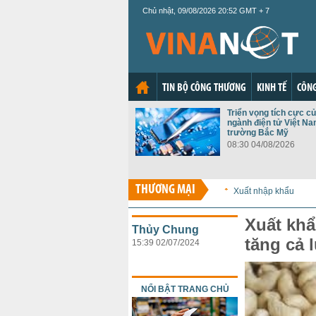
Chủ nhật, 09/08/2026 20:52 GMT + 7
TIN BỘ CÔNG THƯƠNG
KINH TẾ
CÔNG
Triển vọng tích cực c
ngành điện tử Việt Nam
trường Bắc Mỹ
08:30 04/08/2026
THƯƠNG MẠI
Xuất nhập khẩu
Xuất khẩ
Thủy Chung
tăng cả 
15:39 02/07/2024
NỔI BẬT TRANG CHỦ