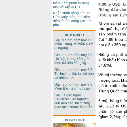
thềm đàm phán thương
4,36 tỷ USD, t
mại với Mỹ và EU
Riêng đầu vào 
Nhập khẩu hàng hóa từ
USD, giảm 1,7
Đức: Máy móc, linh kiện
điện tử làm động lực bứt
Nhóm sản phẩm c
phá
rau quả, hạt đi
sản phẩm tăng 
XEM NHIỀU
đạt 4,68 triệu 
Giá heo hơi hôm nay 4/8:
Miền Trung và miền Nam
hạt điều 350 ng
đi ngang
Riêng cà phê t
Giá heo hơi hôm nay 6/8:
Hà Nội, Hưng Yên giữ
xuất khẩu bình 
đỉnh 63.000 đồng/kg
34,6%).
Giá heo hơi hôm nay 5/8:
Thị trường tiếp tục lùi nhẹ
Về thị trường x
tại nhiều nơi
trường xuất kh
Giá heo hơi hôm nay 7/8:
giá trị xuất kh
Miền Bắc neo mức cao
Trung Quốc chi
Giá lúa gạo ngày
3/8/2026: Gạo nguyên
5 mặt hàng thâ
liệu neo cao, thị trường
liệu 2,13 tỷ U
giao dịch chậm đầu tuần
phẩm từ sản ph
(giảm 2,2%); lú
TIN GIỜ CHÓT