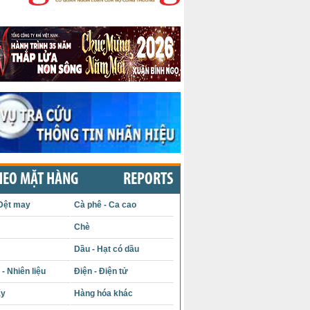
HEO MẶT HÀNG
REPORTS
Dệt may
Cà phê - Ca cao
Chè
Dầu - Hạt có dầu
- Nhiên liệu
Điện - Điện tử
ấy
Hàng hóa khác