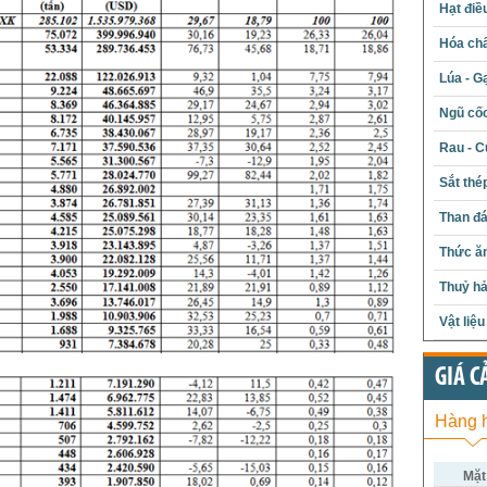
Hạt điề
Hóa chấ
Lúa - G
Ngũ cố
Rau - C
Sắt thé
Than đ
Thức ăn
Thuỷ hả
Vật liệ
GIÁ C
Hàng 
Mặt