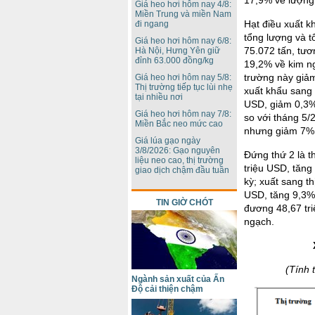
Giá heo hơi hôm nay 4/8:
Miền Trung và miền Nam
Hạt điều xuất k
đi ngang
tổng lượng và 
Giá heo hơi hôm nay 6/8:
75.072 tấn, tư
Hà Nội, Hưng Yên giữ
đỉnh 63.000 đồng/kg
19,2% về kim ng
trường này giảm
Giá heo hơi hôm nay 5/8:
Thị trường tiếp tục lùi nhẹ
xuất khẩu sang 
tại nhiều nơi
USD, giảm 0,3%
Giá heo hơi hôm nay 7/8:
so với tháng 5/
Miền Bắc neo mức cao
nhưng giảm 7% 
Giá lúa gạo ngày
3/8/2026: Gạo nguyên
Đứng thứ 2 là t
liệu neo cao, thị trường
triệu USD, tăng
giao dịch chậm đầu tuần
kỳ; xuất sang t
USD, tăng 9,3%
TIN GIỜ CHÓT
đương 48,67 tr
ngạch.
(Tính 
Ngành sản xuất của Ấn
Độ cải thiện chậm