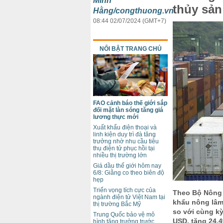
Minh
thủy sản
Hằng/congthuong.vn
08:44 02/07/2024 (GMT+7)
NỔI BẬT TRANG CHỦ
FAO cảnh báo thế giới sắp
đối mặt làn sóng tăng giá
lương thực mới
Xuất khẩu điện thoại và
linh kiện duy trì đà tăng
trưởng nhờ nhu cầu tiêu
thụ điện tử phục hồi tại
nhiều thị trường lớn
Giá dầu thế giới hôm nay
6/8: Giằng co theo biên độ
hẹp
Triển vọng tích cực của
Theo Bộ Nông 
ngành điện tử Việt Nam tại
khẩu nông lâm
thị trường Bắc Mỹ
so với cùng k
Trung Quốc bảo vệ mô
USD, tăng 24,4
hình tăng trưởng trước