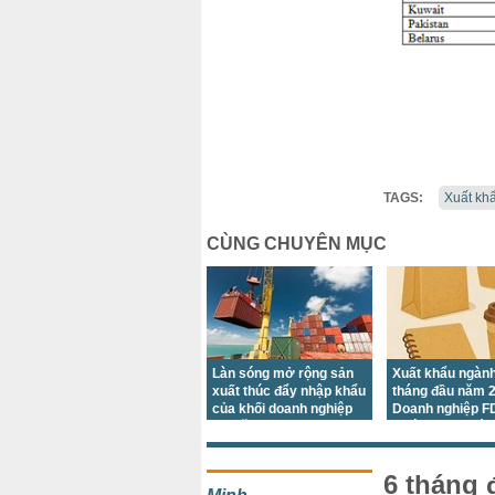
TAGS:
Xuất kh
CÙNG CHUYÊN MỤC
Làn sóng mở rộng sản
Xuất khẩu ngành
xuất thúc đẩy nhập khẩu
tháng đầu năm 2
của khối doanh nghiệp
Doanh nghiệp FD
FDI tăng trưởng
trường Hoa Kỳ g
chủ lực
6 tháng 