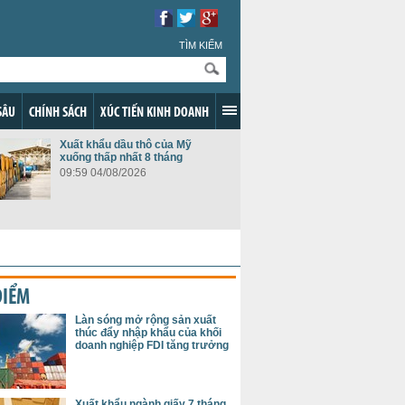
TÌM KIẾM
SÂU
CHÍNH SÁCH
XÚC TIẾN KINH DOANH
Xuất khẩu dầu thô của Mỹ
xuống thấp nhất 8 tháng
09:59 04/08/2026
ĐIỂM
Làn sóng mở rộng sản xuất
thúc đẩy nhập khẩu của khối
doanh nghiệp FDI tăng trưởng
Xuất khẩu ngành giấy 7 tháng