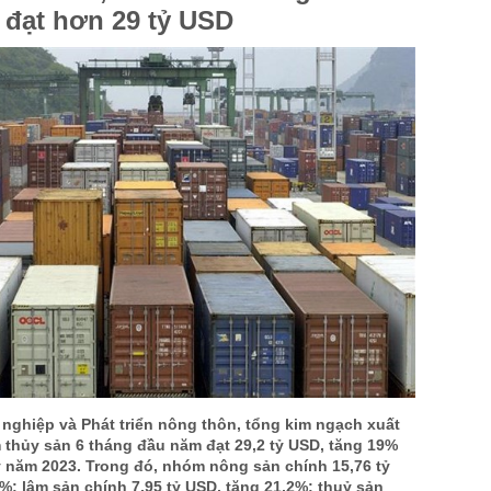
 đạt hơn 29 tỷ USD
US Sug
US Cott
London
US Coc
Rough 
Nguồn Fi
nghiệp và Phát triển nông thôn, tổng kim ngạch xuất
 thủy sản 6 tháng đầu năm đạt 29,2 tỷ USD, tăng 19%
ỳ năm 2023. Trong đó, nhóm nông sản chính 15,76 tỷ
%; lâm sản chính 7,95 tỷ USD, tăng 21,2%; thuỷ sản