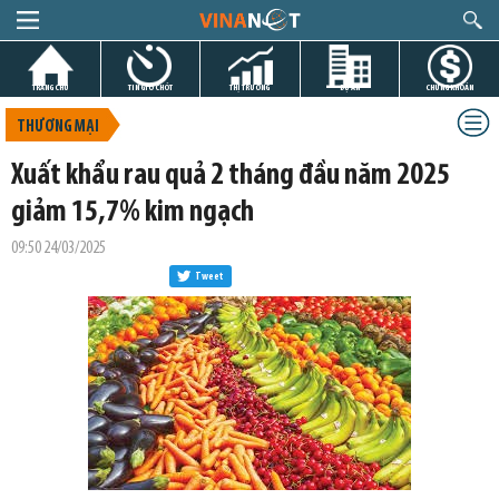
TRANG CHỦ
TIN GIỜ CHÓT
THỊ TRƯỜNG
DỰ ÁN
CHỨNG KHOÁN
THƯƠNG MẠI
Xuất khẩu rau quả 2 tháng đầu năm 2025
giảm 15,7% kim ngạch
09:50 24/03/2025
Tweet