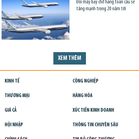
Đội máy bay chở hàng toàn cầu sẽ
tăng mạnh trong 20 năm tới
XEM THÊM
KINH TẾ
CÔNG NGHIỆP
THƯƠNG MẠI
HÀNG HÓA
GIÁ CẢ
XÚC TIẾN KINH DOANH
HỘI NHẬP
THÔNG TIN CHUYÊN SÂU