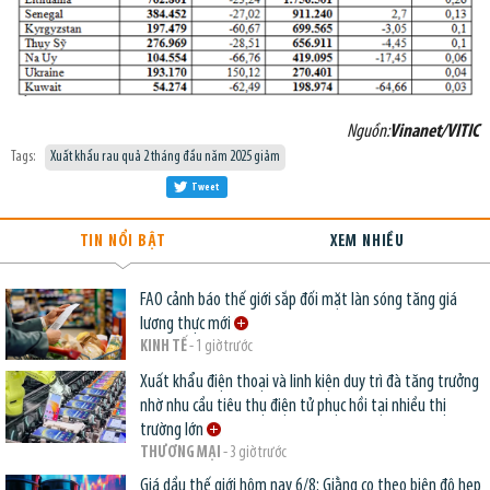
Nguồn:
Vinanet/VITIC
Tags:
Xuất khẩu rau quả 2 tháng đầu năm 2025 giảm
Tweet
TIN NỔI BẬT
XEM NHIỀU
FAO cảnh báo thế giới sắp đối mặt làn sóng tăng giá
lương thực mới
KINH TẾ
- 1 giờ trước
Xuất khẩu điện thoại và linh kiện duy trì đà tăng trưởng
nhờ nhu cầu tiêu thụ điện tử phục hồi tại nhiều thị
trường lớn
THƯƠNG MẠI
- 3 giờ trước
Giá dầu thế giới hôm nay 6/8: Giằng co theo biên độ hẹp