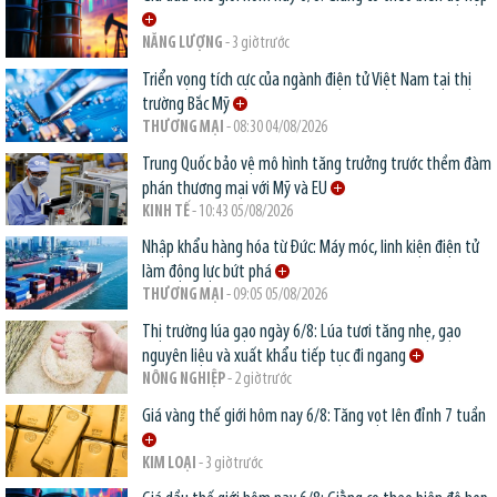
NĂNG LƯỢNG
- 3 giờ trước
Triển vọng tích cực của ngành điện tử Việt Nam tại thị
trường Bắc Mỹ
THƯƠNG MẠI
- 08:30 04/08/2026
Trung Quốc bảo vệ mô hình tăng trưởng trước thềm đàm
phán thương mại với Mỹ và EU
KINH TẾ
- 10:43 05/08/2026
Nhập khẩu hàng hóa từ Đức: Máy móc, linh kiện điện tử
làm động lực bứt phá
THƯƠNG MẠI
- 09:05 05/08/2026
Thị trường lúa gạo ngày 6/8: Lúa tươi tăng nhẹ, gạo
nguyên liệu và xuất khẩu tiếp tục đi ngang
NÔNG NGHIỆP
- 2 giờ trước
Giá vàng thế giới hôm nay 6/8: Tăng vọt lên đỉnh 7 tuần
KIM LOẠI
- 3 giờ trước