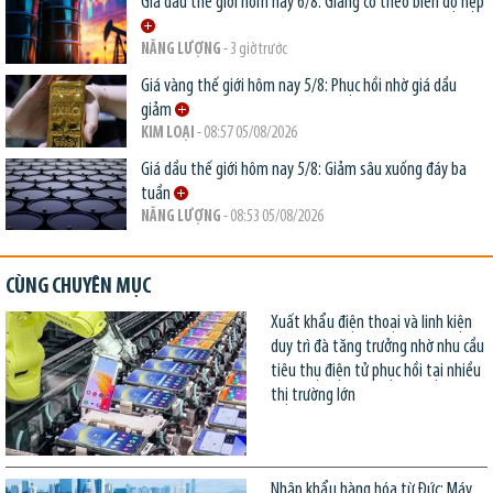
Giá dầu thế giới hôm nay 6/8: Giằng co theo biên độ hẹp
NĂNG LƯỢNG
- 3 giờ trước
Giá vàng thế giới hôm nay 5/8: Phục hồi nhờ giá dầu
giảm
KIM LOẠI
- 08:57 05/08/2026
Giá dầu thế giới hôm nay 5/8: Giảm sâu xuống đáy ba
tuần
NĂNG LƯỢNG
- 08:53 05/08/2026
CÙNG CHUYÊN MỤC
Xuất khẩu điện thoại và linh kiện
duy trì đà tăng trưởng nhờ nhu cầu
tiêu thụ điện tử phục hồi tại nhiều
thị trường lớn
Nhập khẩu hàng hóa từ Đức: Máy