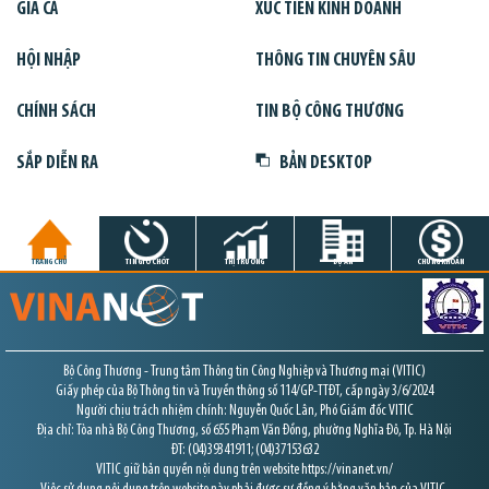
GIÁ CẢ
XÚC TIẾN KINH DOANH
HỘI NHẬP
THÔNG TIN CHUYÊN SÂU
CHÍNH SÁCH
TIN BỘ CÔNG THƯƠNG
SẮP DIỄN RA
BẢN DESKTOP
TRANG CHỦ
TIN GIỜ CHÓT
THỊ TRƯỜNG
DỰ ÁN
CHỨNG KHOÁN
Bộ Công Thương - Trung tâm Thông tin Công Nghiệp và Thương mại (VITIC)
Giấy phép của Bộ Thông tin và Truyền thông số 114/GP-TTĐT, cấp ngày 3/6/2024
Người chịu trách nhiệm chính: Nguyễn Quốc Lân, Phó Giám đốc VITIC
Địa chỉ: Tòa nhà Bộ Công Thương, số 655 Phạm Văn Đồng, phường Nghĩa Đô, Tp. Hà Nội
ĐT: (04)39341911; (04)37153632
VITIC giữ bản quyền nội dung trên website https://vinanet.vn/