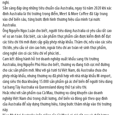
nghị.
Sẵn sàng đáp ứng những tiêu chuẩn của Australia, ngay từ năm 2020 khi xác
định Australia là thị trường trọng điểm, Meet & More Coffee đã tập trung
vào chế biến sâu, từng bước định hình thương hiệu của mình tại nước
Australia.
Ông Nguyễn Ngọc Luận cho biết, người tiêu dùng Australia có yêu cầu rất cao
về sự an toàn. Đặc biệt, các sản phẩm thực phẩm cần được kiểm định để đạt
các tiêu chí thì mới được cấp giấy phép nhập khẩu. Thậm chí, nếu vào các siêu
thị lớn, yêu cầu sẽ còn cao hơn, ngoài tiêu chí an toàn vệ sinh thực phẩm,
công nghệ còn có các tiêu chí về phúc lợi...
Cam kết đồng hành hỗ trợ doanh nghiệp xuất khẩu sang thị trường
Australia, ông Nguyễn Phú Hòa cho biết, thương vụ đang tích cực mở đường
cho các sản phẩm mới. Như với gà tươi từ Việt Nam, dù Australia chưa cho
phép nhập khẩu, nhưng thương vụ đã phối hợp với nhà nhập khẩu M-import,
cùng siêu thị đưa khoảng 15.000 sản phẩm gà ác chế biến để người tiêu dùng
tại bang Tây Australia và Queensland dùng thử tại siêu thị.
Hoặc như với sản phẩm cua Cà Mau, thương vụ cũng khuyến cáo doanh
nghiệp Việt Nam chú trọng chất lượng, chế biến và đóng gói theo quy định
của Australia để xây dựng thương hiệu, từng bước thâm nhập vào thị trường
này.