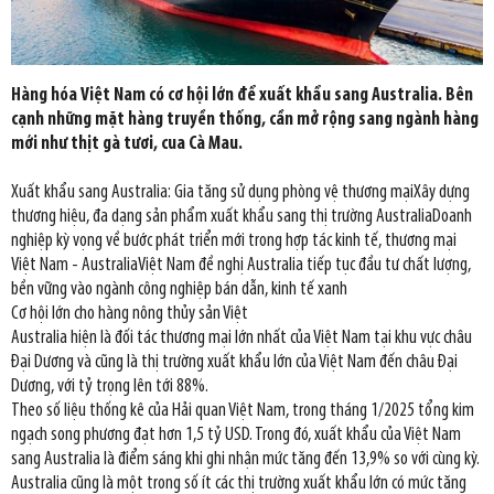
Hàng hóa Việt Nam có cơ hội lớn để xuất khẩu sang Australia. Bên
cạnh những mặt hàng truyền thống, cần mở rộng sang ngành hàng
mới như thịt gà tươi, cua Cà Mau.
Xuất khẩu sang Australia: Gia tăng sử dụng phòng vệ thương mạiXây dựng
thương hiệu, đa dạng sản phẩm xuất khẩu sang thị trường AustraliaDoanh
nghiệp kỳ vọng về bước phát triển mới trong hợp tác kinh tế, thương mại
Việt Nam - AustraliaViệt Nam đề nghị Australia tiếp tục đầu tư chất lượng,
bền vững vào ngành công nghiệp bán dẫn, kinh tế xanh
Cơ hội lớn cho hàng nông thủy sản Việt
Australia hiện là đối tác thương mại lớn nhất của Việt Nam tại khu vực châu
Đại Dương và cũng là thị trường xuất khẩu lớn của Việt Nam đến châu Đại
Dương, với tỷ trọng lên tới 88%.
Theo số liệu thống kê của Hải quan Việt Nam, trong tháng 1/2025 tổng kim
ngạch song phương đạt hơn 1,5 tỷ USD. Trong đó, xuất khẩu của Việt Nam
sang Australia là điểm sáng khi ghi nhận mức tăng đến 13,9% so với cùng kỳ.
Australia cũng là một trong số ít các thị trường xuất khẩu lớn có mức tăng