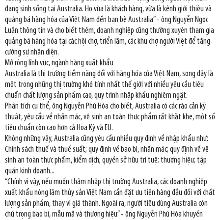
đang sinh sống tại Australia. Họ vừa là khách hàng, vừa là kênh giới thiệu và
quảng bá hàng hóa của Việt Nam đến bạn bè Australia” - ông Nguyễn Ngọc
Luận thông tin và cho biết thêm, doanh nghiệp cũng thường xuyên tham gia
quảng bá hàng hóa tại các hội chợ, triển lãm, các khu chợ người Việt để tăng
cường sự nhận diện.
Mở rộng lĩnh vực, ngành hàng xuất khẩu
Australia là thị trường tiềm năng đối với hàng hóa của Việt Nam, song đây là
một trong những thị trường khó tính nhất thế giới với nhiều yêu cầu tiêu
chuẩn chất lượng sản phẩm cao, quy trình nhập khẩu nghiêm ngặt.
Phân tích cụ thể, ông Nguyễn Phú Hòa cho biết, Australia có các rào cản kỹ
thuật, yêu cầu về nhãn mác, vệ sinh an toàn thực phẩm rất khắt khe, một số
tiêu chuẩn còn cao hơn cả Hoa Kỳ và EU.
Không những vậy, Australia cũng yêu cầu nhiều quy định về nhập khẩu như:
Chính sách thuế và thuế suất; quy định về bao bì, nhãn mác; quy định về vệ
sinh an toàn thực phẩm, kiểm dịch; quyền sở hữu trí tuệ; thương hiệu; tập
quán kinh doanh...
“Chính vì vậy, nếu muốn thâm nhập thị trường Australia, các doanh nghiệp
xuất khẩu nông lâm thủy sản Việt Nam cần đặt ưu tiên hàng đầu đối với chất
lượng sản phẩm, thay vì giá thành. Ngoài ra, người tiêu dùng Australia còn
chú trọng bao bì, mẫu mã và thương hiệu” - ông Nguyễn Phú Hòa khuyến