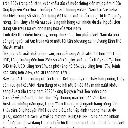
trên 10% trong bối cảnh xuất khẩu của cả nước chứng kiến mức giảm 4,3%.
Ông Nguyễn Phú Hòa - Trưởng cơ quan Thương vụ Việt Nam tại Australia -
cho biết, trong số các ngành hàng Việt Nam xuất khẩu sang thị trường này,
nông, lâm, thủy sản và rau quả là ngành hàng còn nhiều dư địa. Người tiêu
dùng Australia ưa chuộng hàng hóa của Việt Nam.
Tính đến thời điểm hiện nay, nông, thủy sản, thực phẩm Việt Nam đã phủ
sóng rộng rãi tại Australia và có mặt tới tận các vùng xa như vùng lãnh thổ
Bắc Australia.
“Năm 2024, xuất khẩu nông sản, rau quả sang Australia đạt hơn 111 triệu
USD, tăng trưởng đến hơn 25% so với cùng kỳ; xuất khẩu thủy sản đạt hơn
343 triệu USD, tăng hơn 9%, cà phê tăng 48,3%, gạo tăng hơn 17%, bánh
kẹo tăng hơn 23%, cao su tăng hơn 17%...
Đây là mức tăng trưởng rất ấn tượng. Kết quả này cho thấy, hàng nông, thủy
sản, rau quả của Việt Nam đang có cơ hội rất lớn để đẩy mạnh xuất khẩu
sang Australia trong năm 2025” - ông Nguyễn Phú Hòa nhận định.
Chia sẻ về những động lực thúc đẩy thương mại hai nước Việt Nam -
Australia những năm qua, trong đó có thương mại ngành hàng nông, lâm,
thủy sản, ông Nguyễn Phú Hòa cho biết, các hiệp định thương mại tự do
(FTA), đặc biệt là các FTA thế hệ mới như RCEP, CPTPP... cùng những khuôn
khổ hợp tác đã và đang tạo ra nhiều lợi thế cạnh tranh cho hàng hóa của Việt