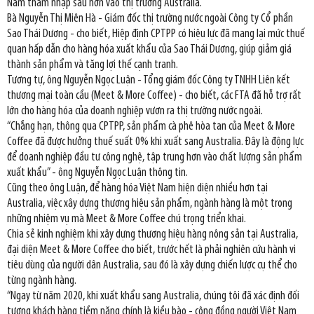
Nam thâm nhập sâu hơn vào thị trường Australia.
Bà Nguyễn Thị Miên Hà - Giám đốc thị trường nước ngoài Công ty Cổ phần
Sao Thái Dương - cho biết, Hiệp định CPTPP có hiệu lực đã mang lại mức thuế
quan hấp dẫn cho hàng hóa xuất khẩu của Sao Thái Dương, giúp giảm giá
thành sản phẩm và tăng lợi thế cạnh tranh.
Tương tự, ông Nguyễn Ngọc Luận - Tổng giám đốc Công ty TNHH Liên kết
thương mại toàn cầu (Meet & More Coffee) - cho biết, các FTA đã hỗ trợ rất
lớn cho hàng hóa của doanh nghiệp vươn ra thị trường nước ngoài.
“Chẳng hạn, thông qua CPTPP, sản phẩm cà phê hòa tan của Meet & More
Coffee đã được hưởng thuế suất 0% khi xuất sang Australia. Đây là động lực
để doanh nghiệp đầu tư công nghệ, tập trung hơn vào chất lượng sản phẩm
xuất khẩu” - ông Nguyễn Ngọc Luận thông tin.
Cũng theo ông Luận, để hàng hóa Việt Nam hiện diện nhiều hơn tại
Australia, việc xây dựng thương hiệu sản phẩm, ngành hàng là một trong
những nhiệm vụ mà Meet & More Coffee chú trọng triển khai.
Chia sẻ kinh nghiệm khi xây dựng thương hiệu hàng nông sản tại Australia,
đại diện Meet & More Coffee cho biết, trước hết là phải nghiên cứu hành vi
tiêu dùng của người dân Australia, sau đó là xây dựng chiến lược cụ thể cho
từng ngành hàng.
“Ngay từ năm 2020, khi xuất khẩu sang Australia, chúng tôi đã xác định đối
tượng khách hàng tiềm năng chính là kiều bào - cộng đồng người Việt Nam