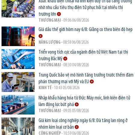
Xuất khẩu điện thoại và linh kiện duy trì đà tăng trưởng
nhờ nhu cầu tiêu thụ điện tử phục hồi tại nhiều thị
trường lớn
THƯƠNG MẠI
- 09:06 06/08/2026
Giá dầu thế giới hôm nay 6/8: Giằng co theo biên độ hẹp
NĂNG LƯỢNG
- 08:58 06/08/2026
Triển vọng tích cực của ngành điện tử Việt Nam tại thị
trường Bắc Mỹ
THƯƠNG MẠI
- 08:30 04/08/2026
Trung Quốc bảo vệ mô hình tăng trưởng trước thềm đàm
phán thương mại với Mỹ và EU
KINH TẾ
- 10:43 05/08/2026
Nhập khẩu hàng hóa từ Đức: Máy móc, linh kiện điện tử
làm động lực bứt phá
THƯƠNG MẠI
- 09:05 05/08/2026
Giá kim loại công nghiệp ngày 6/8: Đà tăng lan rộng ở
nhóm kim loại cơ bản
CÔNG NGHIỆP
- 10:59 06/08/2026