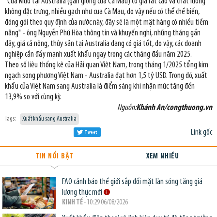
"Cua Mud tại Australia (gần giống của Cà Mau) có giá rất cao và chất lượng
không đặc trưng, nhiều gạch như cua Cà Mau, do vậy nếu có thể chế biến,
đóng gói theo quy định của nước này, đây sẽ là một mặt hàng có nhiều tiềm
năng" - ông Nguyễn Phú Hòa thông tin và khuyến nghị, những tháng gần
đây, giá cả nông, thủy sản tại Australia đang có giá tốt, do vậy, các doanh
nghiệp cần đẩy mạnh xuất khẩu ngay trong các tháng đầu năm 2025.
Theo số liệu thống kê của Hải quan Việt Nam, trong tháng 1/2025 tổng kim
ngạch song phương Việt Nam - Australia đạt hơn 1,5 tỷ USD. Trong đó, xuất
khẩu của Việt Nam sang Australia là điểm sáng khi nhận mức tăng đến
13,9% so với cùng kỳ.
Nguồn:
Khánh An/congthuong.vn
Tags:
Xuất khẩu sang Australia
Link gốc
Tweet
TIN NỔI BẬT
XEM NHIỀU
FAO cảnh báo thế giới sắp đối mặt làn sóng tăng giá
lương thực mới
KINH TẾ
- 10:29 06/08/2026