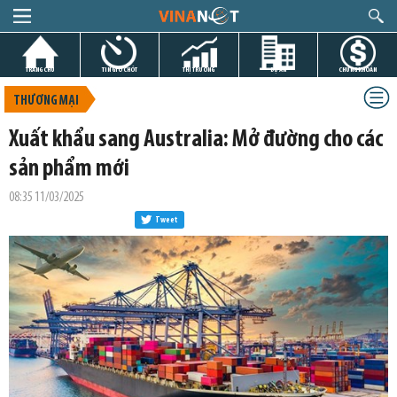
TRANG CHỦ
TIN GIỜ CHÓT
THỊ TRƯỜNG
DỰ ÁN
CHỨNG KHOÁN
THƯƠNG MẠI
Xuất khẩu sang Australia: Mở đường cho các
sản phẩm mới
08:35 11/03/2025
Tweet