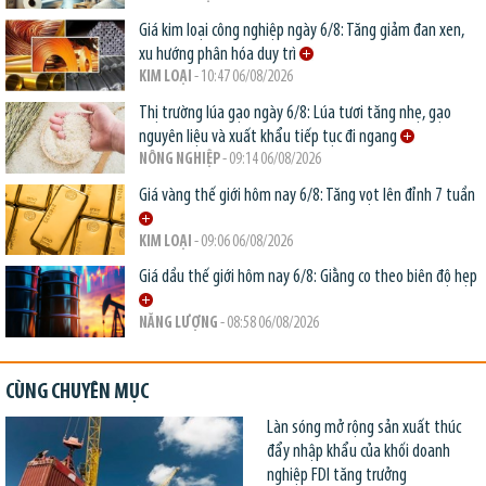
Giá kim loại công nghiệp ngày 6/8: Tăng giảm đan xen,
xu hướng phân hóa duy trì
KIM LOẠI
- 10:47 06/08/2026
Thị trường lúa gạo ngày 6/8: Lúa tươi tăng nhẹ, gạo
nguyên liệu và xuất khẩu tiếp tục đi ngang
NÔNG NGHIỆP
- 09:14 06/08/2026
Giá vàng thế giới hôm nay 6/8: Tăng vọt lên đỉnh 7 tuần
KIM LOẠI
- 09:06 06/08/2026
Giá dầu thế giới hôm nay 6/8: Giằng co theo biên độ hẹp
NĂNG LƯỢNG
- 08:58 06/08/2026
CÙNG CHUYÊN MỤC
Làn sóng mở rộng sản xuất thúc
đẩy nhập khẩu của khối doanh
nghiệp FDI tăng trưởng