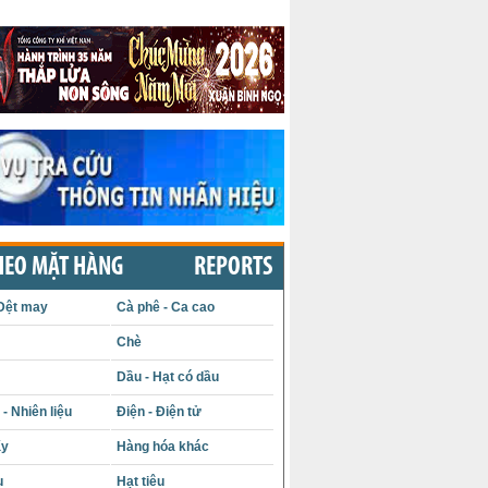
HEO MẶT HÀNG
REPORTS
Dệt may
Cà phê - Ca cao
Chè
Dầu - Hạt có dầu
- Nhiên liệu
Điện - Điện tử
ấy
Hàng hóa khác
u
Hạt tiêu