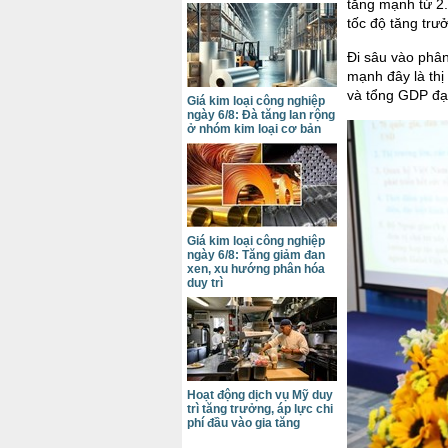
tăng mạnh từ 2
tốc độ tăng tr
Đi sâu vào phâ
mạnh đây là thị
và tổng GDP đạ
Giá kim loại công nghiệp
ngày 6/8: Đà tăng lan rộng
ở nhóm kim loại cơ bản
Giá kim loại công nghiệp
ngày 6/8: Tăng giảm đan
xen, xu hướng phân hóa
duy trì
Hoạt động dịch vụ Mỹ duy
trì tăng trưởng, áp lực chi
phí đầu vào gia tăng