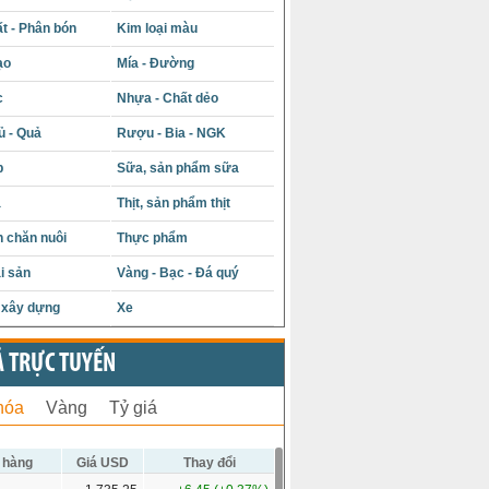
t - Phân bón
Kim loại màu
ạo
Mía - Đường
c
Nhựa - Chất dẻo
ủ - Quả
Rượu - Bia - NGK
p
Sữa, sản phẩm sữa
á
Thịt, sản phẩm thịt
 chăn nuôi
Thực phẩm
i sản
Vàng - Bạc - Đá quý
u xây dựng
Xe
Ả TRỰC TUYẾN
hóa
Vàng
Tỷ giá
 hàng
Giá USD
Thay đổi