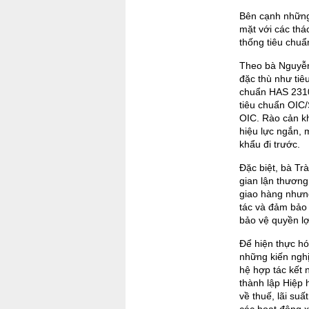
Bên cạnh những
mặt với các thá
thống tiêu chuẩ
Theo bà Nguyễn
đặc thù như ti
chuẩn HAS 2310
tiêu chuẩn OIC/
OIC. Rào cản kh
hiệu lực ngắn, 
khẩu đi trước.
Đặc biệt, bà Tr
gian lận thương
giao hàng nhưng
tác và đảm bảo 
bảo vệ quyền lợ
Để hiện thực h
những kiến nghị
hệ hợp tác kết 
thành lập Hiệp 
về thuế, lãi su