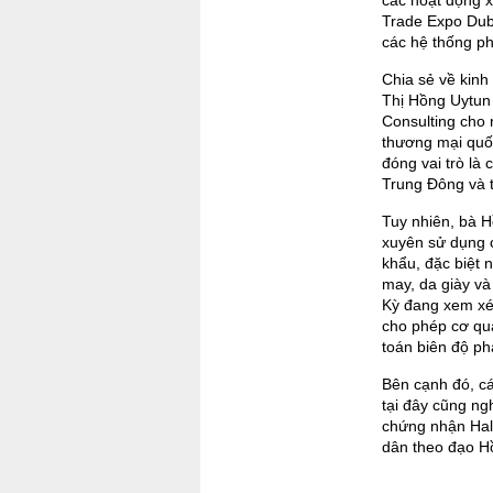
các hoạt động x
Trade Expo Duba
các hệ thống ph
Chia sẻ về kinh
Thị Hồng Uytun
Consulting cho 
thương mại quốc
đóng vai trò là
Trung Đông và t
Tuy nhiên, bà 
xuyên sử dụng c
khẩu, đặc biệt 
may, da giày và
Kỳ đang xem xét
cho phép cơ qua
toán biên độ ph
Bên cạnh đó, cá
tại đây cũng ng
chứng nhận Hala
dân theo đạo H