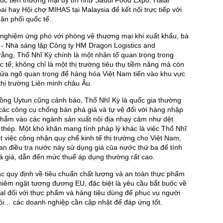
úc tiến thương mại uy tín như Saudi Food Expo, Halal
i hay Hội chợ MIHAS tại Malaysia để kết nối trực tiếp với
ân phối quốc tế.
 nghiệm ứng phó với phòng vệ thương mại khi xuất khẩu, bà
 - Nhà sáng lập Công ty HM Dragon Logistics and
rằng, Thổ Nhĩ Kỳ chính là một nhân tố quan trọng trong
 tế; không chỉ là một thị trường tiêu thụ tiềm năng mà còn
 cửa ngõ quan trọng để hàng hóa Việt Nam tiến vào khu vực
hị trường Liên minh châu Âu.
Hồng Uytun cũng cảnh báo, Thổ Nhĩ Kỳ là quốc gia thường
ác công cụ chống bán phá giá và tự vệ đối với hàng nhập
nhắm vào các ngành sản xuất nội địa nhạy cảm như dệt
 thép. Một khó khăn mang tính pháp lý khác là việc Thổ Nhĩ
 việc công nhận quy chế kinh tế thị trường cho Việt Nam,
n điều tra nước này sử dụng giá của nước thứ ba để tính
á giá, dẫn đến mức thuế áp dụng thường rất cao.
c quy định về tiêu chuẩn chất lượng và an toàn thực phẩm
hiêm ngặt tương đương EU, đặc biệt là yêu cầu bắt buộc về
l đối với thực phẩm và hàng tiêu dùng để phục vụ người
ồi… các doanh nghiệp cần cập nhật để đáp ứng tốt.