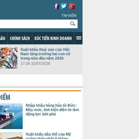
TÌM KIẾM
SÂU
CHÍNH SÁCH
XÚC TIẾN KINH DOANH
Xuất khẩu thuỷ sản của Việt
Nam tăng trưởng hai con số
trong nửa đầu năm 2026
17:26 31/07/2026
ĐIỂM
Nhập khẩu hàng hóa từ Đức:
Máy móc, linh kiện điện tử làm
động lực bứt phá
Xuất khẩu dầu thô của Mỹ
xuống thấp nhất 8 tháng