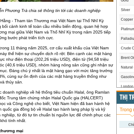
Gold
Silver
n Phương Trà chia sẻ thông tin tới các doanh nghiệp
Copper
 Hằng - Tham tán Thương mại Việt Nam tại Thổ Nhĩ Kỳ
g bối cảnh kinh tế toàn cầu nhiều biến động, quan hệ hợp
Platinu
hương mại giữa Việt Nam và Thổ Nhĩ Kỳ trong năm 2025 tiếp
ững bước phát triển tích cực.
Palladi
trong 11 tháng năm 2025, cơ cấu xuất khẩu của Việt Nam
Crude O
 này thể hiện sự chuyển dịch rõ rệt: Bên cạnh các mặt hàng
Brent Oi
ực như điện thoại (202,26 triệu USD), điện tử (94,58 triệu
c (40,6 triệu USD), nhóm hàng nông sản cũng ghi nhận sự
Natural
mục. Đáng chú ý nhất là mặt hàng gạo với mức tăng trưởng
3%, cùng sự ổn định của các mặt hàng truyền thống như
Gasoli
 và thủy sản.
London 
ác doanh nghiệp về hệ thống tiêu chuẩn Halal, ông Ramlan
US Whe
THỊ 
ốc Trung tâm chứng nhận Halal Quốc gia (HALCERT)
học và Công nghệ cho biết, Việt Nam hiện đã ban hành hệ
US Cor
n quốc gia đồng bộ về Halal tạo hành lang pháp lý và kỹ
Trong
 nghiệp, từ đó tự tin chuẩn bị nguồn lực để chinh phục các
US Soy
 khó tính nhất.
US Coff
Chỉ
 thương mại