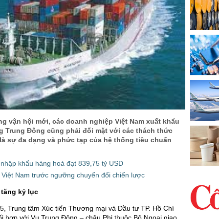
g vận hội mới, các doanh nghiệp Việt Nam xuất khẩu
g Trung Đông cũng phải đối mặt với các thách thức
 là sự đa dạng và phức tạp của hệ thống tiêu chuẩn
 nhập khẩu hàng hoá đạt 839,75 tỷ USD
 Việt Nam trước ngưỡng chuyển đổi chiến lược
tăng kỷ lục
5, Trung tâm Xúc tiến Thương mại và Đầu tư TP. Hồ Chí
i hợp với Vụ Trung Đông – châu Phi thuộc Bộ Ngoại giao