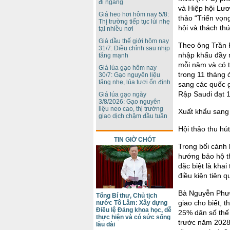
đi ngang
và Hiệp hội Lư
Giá heo hơi hôm nay 5/8:
thảo “Triển vọn
Thị trường tiếp tục lùi nhẹ
hội và thách th
tại nhiều nơi
Giá dầu thế giới hôm nay
Theo ông Trần P
31/7: Điều chỉnh sau nhịp
nhập khẩu đầy n
tăng mạnh
mỗi năm và có 
Giá lúa gạo hôm nay
trong 11 tháng
30/7: Gạo nguyên liệu
tăng nhẹ, lúa tươi ổn định
sang các quốc g
Rập Saudi đạt 1
Giá lúa gạo ngày
3/8/2026: Gạo nguyên
liệu neo cao, thị trường
Xuất khẩu sang 
giao dịch chậm đầu tuần
Hội thảo thu hú
TIN GIỜ CHÓT
Trong bối cảnh 
hướng bảo hộ th
đặc biệt là khai
điều kiện tiên 
Bà Nguyễn Phươ
Tổng Bí thư, Chủ tịch
giao cho biết, 
nước Tô Lâm: Xây dựng
Điều lệ Đảng khoa học, dễ
25% dân số thế
thực hiện và có sức sống
trước năm 2028.
lâu dài