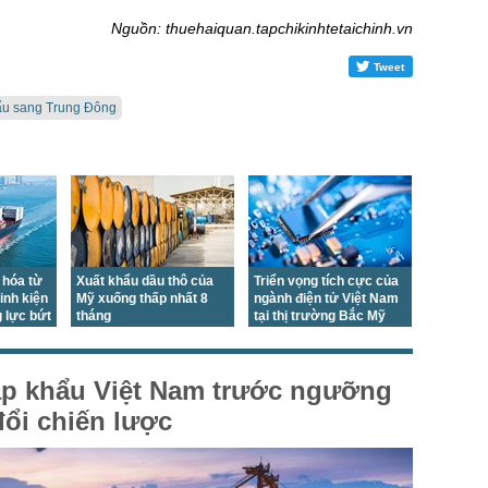
Nguồn: thuehaiquan.tapchikinhtetaichinh.vn
Tweet
ẩu sang Trung Đông
 hóa từ
Xuất khẩu dầu thô của
Triển vọng tích cực của
inh kiện
Mỹ xuống thấp nhất 8
ngành điện tử Việt Nam
g lực bứt
tháng
tại thị trường Bắc Mỹ
ập khẩu Việt Nam trước ngưỡng
ổi chiến lược