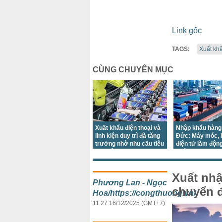
Link gốc
TAGS:
Xuất kh
CÙNG CHUYÊN MỤC
Xuất khẩu điện thoại và
Nhập khẩu hàng
linh kiện duy trì đà tăng
Đức: Máy móc, l
trưởng nhờ nhu cầu tiêu
điện tử làm độn
thụ điện tử phục hồi tại
phá
nhiều thị trường lớn
Xuất nh
Phương Lan - Ngọc
chuyển đ
Hoa/https://congthuong.vn/
11:27 16/12/2025 (GMT+7)