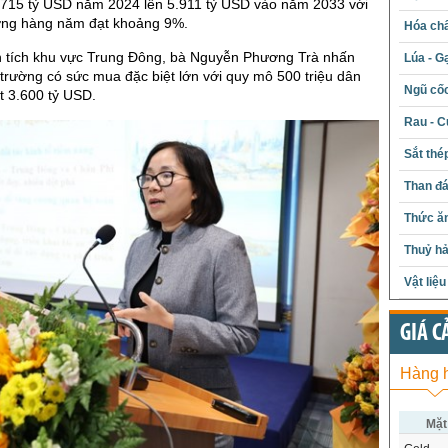
.715 tỷ USD năm 2024 lên 5.911 tỷ USD vào năm 2033 với
ưởng hàng năm đạt khoảng 9%.
Hóa chấ
n tích khu vực Trung Đông, bà Nguyễn Phương Trà nhấn
Lúa - G
 trường có sức mua đặc biệt lớn với quy mô 500 triệu dân
Ngũ cố
t 3.600 tỷ USD.
Rau - C
Sắt thé
Than đ
Thức ăn
Thuỷ hả
Vật liệ
GIÁ C
Hàng 
Mặt