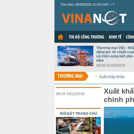
Thứ năm, 06/08/2026 12:09 GMT + 7
TIN BỘ CÔNG THƯƠNG
KINH TẾ
CÔNG
Thương mại Việt - Nh
động lực từ chuỗi cu
và triển vọng bứt phá 
năm
08:06 01/08/2026
THƯƠNG MẠI
Xuất nhập khẩu
Xuất kh
09:29 19/12/2025
chinh ph
NỔI BẬT TRANG CHỦ