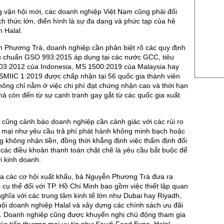
US Sug
 vận hội mới, các doanh nghiệp Việt Nam cũng phải đối
US Cott
ch thức lớn, điển hình là sự đa dạng và phức tạp của hệ
n Halal.
London
 Phương Trà, doanh nghiệp cần phân biệt rõ các quy định
US Coc
êu chuẩn GSO 993:2015 áp dụng tại các nước GCC, tiêu
Rough 
3:2012 của Indonesia, MS 1500:2019 của Malaysia hay
SMIIC 1:2019 được chấp nhận tại 56 quốc gia thành viên
Nguồn Fi
ông chỉ nằm ở việc chi phí đạt chứng nhận cao và thời hạn
mà còn đến từ sự cạnh tranh gay gắt từ các quốc gia xuất
à cũng cảnh báo doanh nghiệp cần cảnh giác với các rủi ro
 mại như yêu cầu trả phí phát hành không minh bạch hoặc
 không nhận tiền, đồng thời khẳng định việc thẩm định đối
các điều khoản thanh toán chặt chẽ là yêu cầu bắt buộc để
i kinh doanh.
óa các cơ hội xuất khẩu, bà Nguyễn Phương Trà đưa ra
 cụ thể đối với TP. Hồ Chí Minh bao gồm việc thiết lập quan
nghĩa với các trung tâm kinh tế lớn như Dubai hay Riyadh,
hội doanh nghiệp Halal và xây dựng các chính sách ưu đãi
ất. Doanh nghiệp cũng được khuyến nghị chủ động tham gia