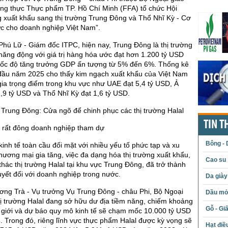
ơng thực Thực phẩm TP. Hồ Chí Minh (FFA) tổ chức Hội
g xuất khẩu sang thị trường Trung Đông và Thổ Nhĩ Kỳ - Cơ
ức cho doanh nghiệp Việt Nam”.
hú Lữ - Giám đốc ITPC, hiện nay, Trung Đông là thị trường
ăng động với giá trị hàng hóa ước đạt hơn 1.200 tỷ USD
tốc độ tăng trưởng GDP ấn tượng từ 5% đến 6%. Thống kê
 đầu năm 2025 cho thấy kim ngạch xuất khẩu của Việt Nam
ia trọng điểm trong khu vực như UAE đạt 5,4 tỷ USD, Ả
,9 tỷ USD và Thổ Nhĩ Kỳ đạt 1,6 tỷ USD.
Trung Đông: Cửa ngõ để chinh phục các thị trường Halal
TIN T
t rất đông doanh nghiệp tham dự
Bông - 
kinh tế toàn cầu đối mặt với nhiều yếu tố phức tạp và xu
ương mại gia tăng, việc đa dạng hóa thị trường xuất khẩu,
Cao su
 thác thị trường Halal tại khu vực Trung Đông, đã trở thành
quyết đối với doanh nghiệp trong nước.
Da giày
ng Trà - Vụ trưởng Vụ Trung Đông - châu Phi, Bộ Ngoại
Dầu mỏ 
thị trường Halal đang sở hữu dư địa tiềm năng, chiếm khoảng
Gỗ - Gi
 giới và dự báo quy mô kinh tế sẽ chạm mốc 10.000 tỷ USD
 Trong đó, riêng lĩnh vực thực phẩm Halal được kỳ vọng sẽ
Hạt điề