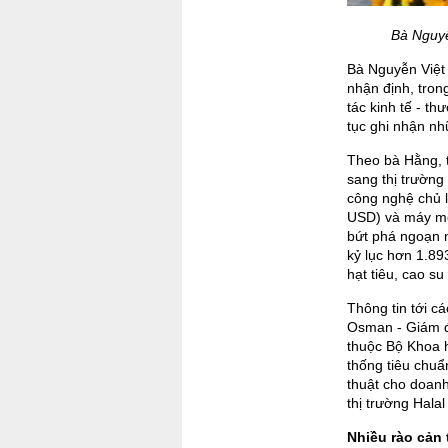
Bà Nguyễ
Bà Nguyễn Việt
nhận định, tron
tác kinh tế - t
tục ghi nhận nh
Theo bà Hằng, 
sang thị trường
công nghệ chủ l
USD) và máy mó
bứt phá ngoạn 
kỷ lục hơn 1.89
hạt tiêu, cao su
Thông tin tới c
Osman - Giám đ
thuộc Bộ Khoa 
thống tiêu chuẩ
thuật cho doanh
thị trường Halal
Nhiều rào cản