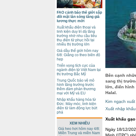
FAO cảnh báo thế giới sắp
đối mặt làn sóng tăng giá
lương thực mới
Xuất khẩu điện thoại và
linh kiện duy trì đà tăng
trưởng nhờ nhu cầu tiêu
thụ điện tử phục hồi tại
nhiều thị trường lớn
Giá dầu thế giới hôm nay
6/8: Giằng co theo biên độ
hẹp
Triển vọng tích cực của
ngành điện tử Việt Nam tại
thị trường Bắc Mỹ
Bên cạnh nhữn
Trung Quốc bảo vệ mô
sang thị trườn
hình tăng trưởng trước
lớn, điển hình
thềm đàm phán thương
Halal.
mại với Mỹ và EU
Nhập khẩu hàng hóa từ
Kim ngạch xuất
Đức: Máy móc, linh kiện
điện tử làm động lực bứt
Xuất nhập khẩu
phá
Xuất khẩu gạo 
XEM NHIỀU
Giá heo hơi hôm nay 4/8:
Ngày 18/12/202
Miền Trung và miền Nam
Minh (ITPC) phố