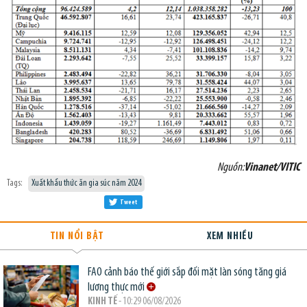
Nguồn:
Vinanet/VITIC
Tags:
Xuất khẩu thức ăn gia súc năm 2024
Tweet
TIN NỔI BẬT
XEM NHIỀU
FAO cảnh báo thế giới sắp đối mặt làn sóng tăng giá
lương thực mới
KINH TẾ
- 10:29 06/08/2026