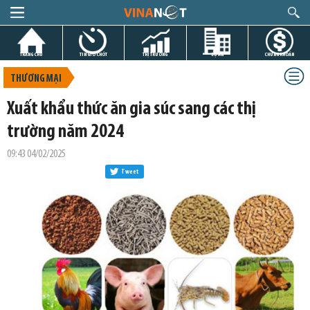
TRANG CHỦ
TIN GIỜ CHÓT
THỊ TRƯỜNG
DỰ ÁN
CHỨNG KHOÁN
THƯƠNG MẠI
Xuất khẩu thức ăn gia súc sang các thị
trường năm 2024
09:43 04/02/2025
Tweet