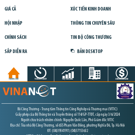
GIÁ CẢ
XÚC TIẾN KINH DOANH
HỘI NHẬP
THÔNG TIN CHUYÊN SÂU
CHÍNH SÁCH
TIN BỘ CÔNG THƯƠNG
SẮP DIỄN RA
BẢN DESKTOP
TRANG CHỦ
TIN GIỜ CHÓT
THỊ TRƯỜNG
DỰ ÁN
CHỨNG KHOÁN
Bộ Công Thương - Trung tâm Thông tin Công Nghiệp và Thương mại (VITIC)
Giấy phép của Bộ Thông tin và Truyền thông số 114/GP-TTĐT, cấp ngày 3/6/2024
Người chịu trách nhiệm chính: Nguyễn Quốc Lân, Phó Giám đốc VITIC
Địa chỉ: Tòa nhà Bộ Công Thương, số 655 Phạm Văn Đồng, phường Nghĩa Đô, Tp. Hà Nội
ĐT: (04)39341911; (04)37153632