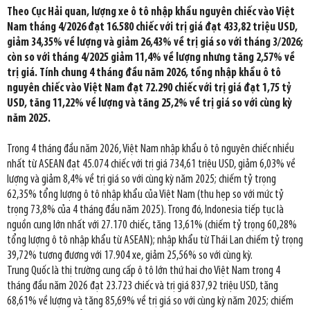
Theo Cục Hải quan, lượng xe ô tô nhập khẩu nguyên chiếc vào Việt
Nam tháng 4/2026 đạt 16.580 chiếc với trị giá đạt 433,82 triệu USD,
giảm 34,35% về lượng và giảm 26,43% về trị giá so với tháng 3/2026;
còn so với tháng 4/2025 giảm 11,4% về lượng nhưng tăng 2,57% về
trị giá. Tính chung 4 tháng đầu năm 2026, tổng nhập khẩu ô tô
nguyên chiếc vào Việt Nam đạt 72.290 chiếc với trị giá đạt 1,75 tỷ
USD, tăng 11,22% về lượng và tăng 25,2% về trị giá so với cùng kỳ
năm 2025.
Trong 4 tháng đầu năm 2026, Việt Nam nhập khẩu ô tô nguyên chiếc nhiều
nhất từ ASEAN đạt 45.074 chiếc với trị giá 734,61 triệu USD, giảm 6,03% về
lượng và giảm 8,4% về trị giá so với cùng kỳ năm 2025; chiếm tỷ trọng
62,35% tổng lượng ô tô nhập khẩu của Việt Nam (thu hẹp so với mức tỷ
trọng 73,8% của 4 tháng đầu năm 2025). Trong đó, Indonesia tiếp tục là
nguồn cung lớn nhất với 27.170 chiếc, tăng 13,61% (chiếm tỷ trọng 60,28%
tổng lượng ô tô nhập khẩu từ ASEAN); nhập khẩu từ Thái Lan chiếm tỷ trọng
39,72% tương đương với 17.904 xe, giảm 25,56% so với cùng kỳ.
Trung Quốc là thị trường cung cấp ô tô lớn thứ hai cho Việt Nam trong 4
tháng đầu năm 2026 đạt 23.723 chiếc và trị giá 837,92 triệu USD, tăng
68,61% về lượng và tăng 85,69% về trị giá so với cùng kỳ năm 2025; chiếm