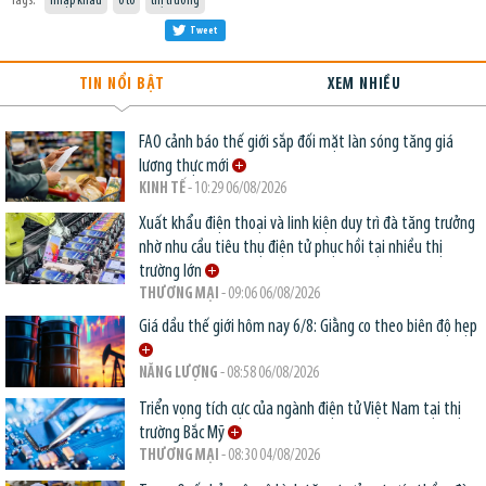
Tags:
nhập khẩu
ô tô
thị trường
Tweet
TIN NỔI BẬT
XEM NHIỀU
FAO cảnh báo thế giới sắp đối mặt làn sóng tăng giá
lương thực mới
KINH TẾ
- 10:29 06/08/2026
Xuất khẩu điện thoại và linh kiện duy trì đà tăng trưởng
nhờ nhu cầu tiêu thụ điện tử phục hồi tại nhiều thị
trường lớn
THƯƠNG MẠI
- 09:06 06/08/2026
Giá dầu thế giới hôm nay 6/8: Giằng co theo biên độ hẹp
NĂNG LƯỢNG
- 08:58 06/08/2026
Triển vọng tích cực của ngành điện tử Việt Nam tại thị
trường Bắc Mỹ
THƯƠNG MẠI
- 08:30 04/08/2026