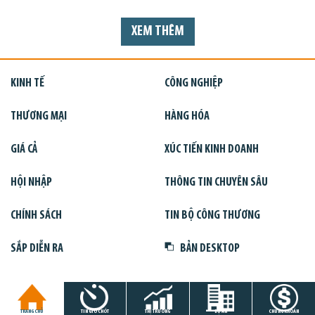
XEM THÊM
KINH TẾ
CÔNG NGHIỆP
THƯƠNG MẠI
HÀNG HÓA
GIÁ CẢ
XÚC TIẾN KINH DOANH
HỘI NHẬP
THÔNG TIN CHUYÊN SÂU
CHÍNH SÁCH
TIN BỘ CÔNG THƯƠNG
SẮP DIỄN RA
BẢN DESKTOP
TRANG CHỦ
TIN GIỜ CHÓT
THỊ TRƯỜNG
DỰ ÁN
CHỨNG KHOÁN