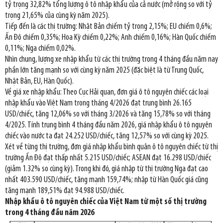
tỷ trọng 32,82% tổng lượng ô tô nhập khẩu của cả nước (mở rộng so với tỷ
trọng 21,65% của cùng kỳ năm 2025).
Tiếp đến là các thị trường: Nhật Bản chiếm tỷ trọng 2,15%; EU chiếm 0,6%;
Ấn Độ chiếm 0,35%; Hoa Kỳ chiếm 0,22%; Anh chiếm 0,16%; Hàn Quốc chiếm
0,11%; Nga chiếm 0,02%.
Nhìn chung, lượng xe nhập khẩu từ các thị trường trong 4 tháng đầu năm nay
phần lớn tăng mạnh so với cùng kỳ năm 2025 (đặc biệt là từ Trung Quốc,
Nhật Bản, EU, Hàn Quốc).
Về giá xe nhập khẩu: Theo Cục Hải quan, đơn giá ô tô nguyên chiếc các loại
nhập khẩu vào Việt Nam trong tháng 4/2026 đạt trung bình 26.165
USD/chiếc, tăng 12,06% so với tháng 3/2026 và tăng 15,78% so với tháng
4/2025. Tính trung bình 4 tháng đầu năm 2026, giá nhập khẩu ô tô nguyên
chiếc vào nước ta đạt 24.252 USD/chiếc, tăng 12,57% so với cùng kỳ 2025.
Xét về từng thị trường, đơn giá nhập khẩu bình quân ô tô nguyên chiếc từ thị
trường Ấn Độ đạt thấp nhất 5.215 USD/chiếc; ASEAN đạt 16.298 USD/chiếc
(giảm 1.32% so cùng kỳ). Trong khi đó, giá nhập từ thị trường Nga đạt cao
nhất 403.590 USD/chiếc, tăng mạnh 159,74%; nhập từ Hàn Quốc giá cũng
tăng mạnh 189,51% đạt 94.988 USD/chiếc.
Nhập khẩu ô tô nguyên chiếc của Việt Nam từ một số thị trường
trong 4 tháng đầu năm 2026