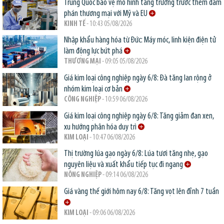
Trung Quốc bảo vệ mô hình tăng trưởng trước thềm đàm
phán thương mại với Mỹ và EU
KINH TẾ
- 10:43 05/08/2026
Nhập khẩu hàng hóa từ Đức: Máy móc, linh kiện điện tử
làm động lực bứt phá
THƯƠNG MẠI
- 09:05 05/08/2026
Giá kim loại công nghiệp ngày 6/8: Đà tăng lan rộng ở
nhóm kim loại cơ bản
CÔNG NGHIỆP
- 10:59 06/08/2026
Giá kim loại công nghiệp ngày 6/8: Tăng giảm đan xen,
xu hướng phân hóa duy trì
KIM LOẠI
- 10:47 06/08/2026
Thị trường lúa gạo ngày 6/8: Lúa tươi tăng nhẹ, gạo
nguyên liệu và xuất khẩu tiếp tục đi ngang
NÔNG NGHIỆP
- 09:14 06/08/2026
Giá vàng thế giới hôm nay 6/8: Tăng vọt lên đỉnh 7 tuần
KIM LOẠI
- 09:06 06/08/2026