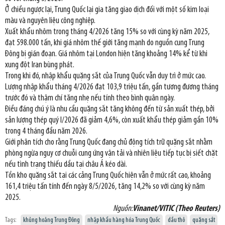
Ở chiều ngược lại, Trung Quốc lại gia tăng giao dịch đối với một số kim loại
màu và nguyên liệu công nghiệp.
Xuất khẩu nhôm trong tháng 4/2026 tăng 15% so với cùng kỳ năm 2025,
đạt 598.000 tấn, khi giá nhôm thế giới tăng mạnh do nguồn cung Trung
Đông bị gián đoạn. Giá nhôm tại London hiện tăng khoảng 14% kể từ khi
xung đột Iran bùng phát.
Trong khi đó, nhập khẩu quặng sắt của Trung Quốc vẫn duy trì ở mức cao.
Lượng nhập khẩu tháng 4/2026 đạt 103,9 triệu tấn, gần tương đương tháng
trước đó và thậm chí tăng nhẹ nếu tính theo bình quân ngày.
Điều đáng chú ý là nhu cầu quặng sắt tăng không đến từ sản xuất thép, bởi
sản lượng thép quý I/2026 đã giảm 4,6%, còn xuất khẩu thép giảm gần 10%
trong 4 tháng đầu năm 2026.
Giới phân tích cho rằng Trung Quốc đang chủ động tích trữ quặng sắt nhằm
phòng ngừa nguy cơ chuỗi cung ứng vận tải và nhiên liệu tiếp tục bị siết chặt
nếu tình trạng thiếu dầu tại châu Á kéo dài.
Tồn kho quặng sắt tại các cảng Trung Quốc hiện vẫn ở mức rất cao, khoảng
161,4 triệu tấn tính đến ngày 8/5/2026, tăng 14,2% so với cùng kỳ năm
2025.
Nguồn:
Vinanet/VITIC (Theo Reuters)
Tags:
khủng hoảng Trung Đông
nhập khẩu hàng hóa Trung Quốc
dầu thô
quặng sắt