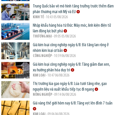
Trung Quốc bảo vệ mô hình tăng trưởng trước thềm đàm
phán thương mại với Mỹ và EU
KINH TẾ
- 10:43 05/08/2026
Nhập khẩu hàng hóa từ Đức: Máy móc, linh kiện điện tử
làm động lực bứt phá
THƯƠNG MẠI
- 09:05 05/08/2026
Giá kim loại công nghiệp ngày 6/8: Đà tăng lan rộng ở
nhóm kim loại cơ bản
CÔNG NGHIỆP
- 10:59 06/08/2026
Giá kim loại công nghiệp ngày 6/8: Tăng giảm đan xen,
xu hướng phân hóa duy trì
KIM LOẠI
- 10:47 06/08/2026
Thị trường lúa gạo ngày 6/8: Lúa tươi tăng nhẹ, gạo
nguyên liệu và xuất khẩu tiếp tục đi ngang
NÔNG NGHIỆP
- 09:14 06/08/2026
Giá vàng thế giới hôm nay 6/8: Tăng vọt lên đỉnh 7 tuần
KIM LOẠI
- 09:06 06/08/2026