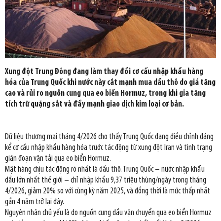
Xung đột Trung Đông đang làm thay đổi cơ cấu nhập khẩu hàng
hóa của Trung Quốc khi nước này cắt mạnh mua dầu thô do giá tăng
cao và rủi ro nguồn cung qua eo biển Hormuz, trong khi gia tăng
tích trữ quặng sắt và đẩy mạnh giao dịch kim loại cơ bản.
Dữ liệu thương mại tháng 4/2026 cho thấy Trung Quốc đang điều chỉnh đáng
kể cơ cấu nhập khẩu hàng hóa trước tác động từ xung đột Iran và tình trạng
gián đoạn vận tải qua eo biển Hormuz.
Mặt hàng chịu tác động rõ nhất là dầu thô. Trung Quốc – nước nhập khẩu
dầu lớn nhất thế giới – chỉ nhập khẩu 9,37 triệu thùng/ngày trong tháng
4/2026, giảm 20% so với cùng kỳ năm 2025, và đồng thời là mức thấp nhất
gần 4 năm trở lại đây.
Nguyên nhân chủ yếu là do nguồn cung dầu vận chuyển qua eo biển Hormuz