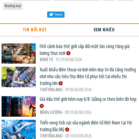
thương mại
Tweet
TIN NỔI BẬT
XEM NHIỀU
FAO cảnh báo thế giới sắp đối mặt làn sóng tăng giá
lương thực mới
KINH TẾ
- 10:29 06/08/2026
Xuất khẩu điện thoại và linh kiện duy trì đà tăng trưởng
nhờ nhu cầu tiêu thụ điện tử phục hồi tại nhiều thị
trường lớn
THƯƠNG MẠI
- 09:06 06/08/2026
Giá dầu thế giới hôm nay 6/8: Giằng co theo biên độ hẹp
NĂNG LƯỢNG
- 08:58 06/08/2026
Triển vọng tích cực của ngành điện tử Việt Nam tại thị
trường Bắc Mỹ
THƯƠNG MẠI
- 08:30 04/08/2026