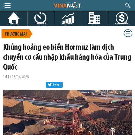
TRANG CHỦ
TIN GIỜ CHÓT
THỊ TRƯỜNG
DỰ ÁN
CHỨNG KHOÁN
THƯƠNG MẠI
Khủng hoảng eo biển Hormuz làm dịch
chuyển cơ cấu nhập khẩu hàng hóa của Trung
Quốc
14:17 13/05/2026
Tweet