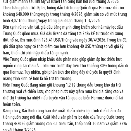
sụt giảm mạnh sau khi Mỹ và Israel tấn công Iran hồi cuối tháng 2/2026.
Theo hãng phân tích Kpler, lượng dầu tới Trung Quốc đi qua Hormuz chỉ còn
khoảng 648.000 thùng/ngày trong tháng 4/2026, giảm sâu so với mức trung
bình 4,07 triệu thùng/ngày trong giai đoạn tháng 1-3/2026.
Bên cạnh rủi ro vận tải, giá dầu tăng mạnh cũng khiến các nhà máy lọc dầu
Trung Quốc giảm mua. Giá dầu Brent đã tăng tới 74% kể từ trước khi xung
đột nổ ra, lên mức đỉnh 126,41 USD/thùng vào ngày 30/4/2026. Trong khi đó,
giá dầu giao ngay có thời điểm cao hơn khoảng 40 USD/thùng so với giá kỳ
hạn, khiến chi phí nhập khẩu tăng mạnh.
Việc Trung Quốc giảm nhập khẩu dầu phần nào giúp giảm áp lực thiếu hụt
nguồn cung tại châu Á – khu vực trước đây tiêu thụ khoảng 80% lượng dầu đi
qua Hormuz. Tuy nhiên, giới phân tích cho rằng đây chủ yếu là quyết định
mang tính kinh tế hơn là hỗ trợ thị trường.
Hiện Trung Quốc đang nắm giữ khoảng 1,2 tỷ thùng dầu trong kho dự trữ
thương mại và chiến lược, cho phép nước này giảm mua khi giá tăng cao và
chờ thị trường hạ nhiệt nếu tuyến vận tải qua eo biển Hormuz được nối lại
hoàn toàn.
Đáng chú ý, Bắc Kinh cũng hạn chế xuất khẩu nhiên liệu tinh chế nhằm ưu
tiên nguồn cung nội địa. Xuất khẩu sản phẩm lọc dầu của Trung Quốc trong
tháng 4/2026 giảm xuống còn 3,1 triệu tấn, thấp nhất 10 năm và giảm 33%
so với tháng 3/2026.