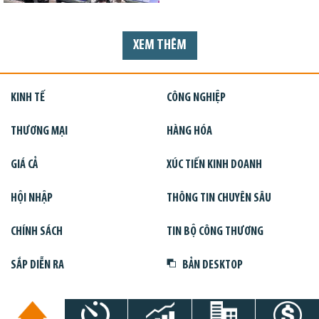
XEM THÊM
KINH TẾ
CÔNG NGHIỆP
THƯƠNG MẠI
HÀNG HÓA
GIÁ CẢ
XÚC TIẾN KINH DOANH
HỘI NHẬP
THÔNG TIN CHUYÊN SÂU
CHÍNH SÁCH
TIN BỘ CÔNG THƯƠNG
SẮP DIỄN RA
BẢN DESKTOP