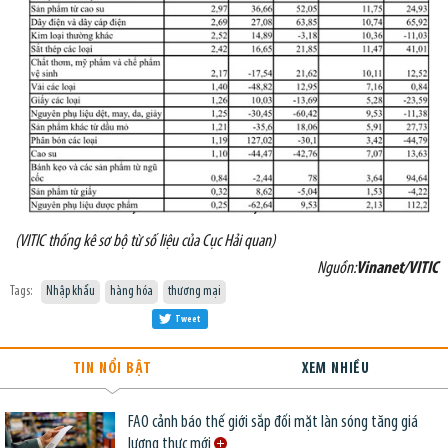
(VITIC thống kê sơ bộ từ số liệu của Cục Hải quan)
Nguồn:
Vinanet/VITIC
Tags:
Nhập khẩu
hàng hóa
thương mại
Tweet
TIN NỔI BẬT
XEM NHIỀU
FAO cảnh báo thế giới sắp đối mặt làn sóng tăng giá
lương thực mới