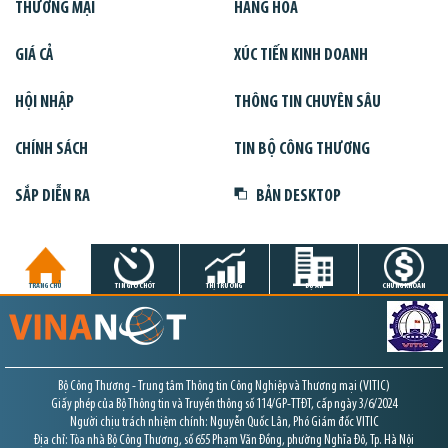
THƯƠNG MẠI
HÀNG HÓA
GIÁ CẢ
XÚC TIẾN KINH DOANH
HỘI NHẬP
THÔNG TIN CHUYÊN SÂU
CHÍNH SÁCH
TIN BỘ CÔNG THƯƠNG
SẮP DIỄN RA
BẢN DESKTOP
TRANG CHỦ
TIN GIỜ CHÓT
THỊ TRƯỜNG
DỰ ÁN
CHỨNG KHOÁN
Bộ Công Thương - Trung tâm Thông tin Công Nghiệp và Thương mại (VITIC)
Giấy phép của Bộ Thông tin và Truyền thông số 114/GP-TTĐT, cấp ngày 3/6/2024
Người chịu trách nhiệm chính: Nguyễn Quốc Lân, Phó Giám đốc VITIC
Địa chỉ: Tòa nhà Bộ Công Thương, số 655 Phạm Văn Đồng, phường Nghĩa Đô, Tp. Hà Nội