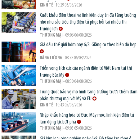
KINH TẾ
- 10:29 06/08/2026
Xuất khẩu điện thoại và linh kiện duy trì đà tăng trưởng
nhờ nhu cầu tiêu thụ điện tử phục hồi tại nhiều thị
trường lớn
THƯƠNG MẠI
- 09:06 06/08/2026
Giá dầu thế giới hôm nay 6/8: Giằng co theo biên độ hẹp
NĂNG LƯỢNG
- 08:58 06/08/2026
Triển vọng tích cực của ngành điện tử Việt Nam tại thị
trường Bắc Mỹ
THƯƠNG MẠI
- 08:30 04/08/2026
Trung Quốc bảo vệ mô hình tăng trưởng trước thềm đàm
phán thương mại với Mỹ và EU
KINH TẾ
- 10:43 05/08/2026
Nhập khẩu hàng hóa từ Đức: Máy móc, linh kiện điện tử
làm động lực bứt phá
THƯƠNG MẠI
- 09:05 05/08/2026
Giá kim loại công nghiệp ngày 6/8: Đà tăng lan rộng ở