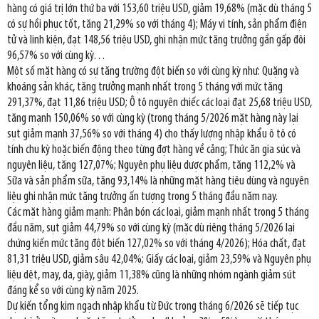
hàng có giá trị lớn thứ ba với 153,60 triệu USD, giảm 19,68% (mặc dù tháng 5
có sự hồi phục tốt, tăng 21,29% so với tháng 4); Máy vi tính, sản phẩm điện
tử và linh kiện, đạt 148,56 triệu USD, ghi nhận mức tăng trưởng gần gấp đôi
96,57% so với cùng kỳ…
Một số mặt hàng có sự tăng trường đột biến so với cùng kỳ như: Quặng và
khoáng sản khác, tăng trưởng mạnh nhất trong 5 tháng với mức tăng
291,37%, đạt 11,86 triệu USD; Ô tô nguyên chiếc các loại đạt 25,68 triệu USD,
tăng mạnh 150,06% so với cùng kỳ (trong tháng 5/2026 mặt hàng này lại
sụt giảm mạnh 37,56% so với tháng 4) cho thấy lượng nhập khẩu ô tô có
tính chu kỳ hoặc biến động theo từng đợt hàng về cảng; Thức ăn gia súc và
nguyên liệu, tăng 127,07%; Nguyên phụ liệu dược phẩm, tăng 112,2% và
Sữa và sản phẩm sữa, tăng 93,14% là những mặt hàng tiêu dùng và nguyên
liệu ghi nhận mức tăng trưởng ấn tượng trong 5 tháng đầu năm nay.
Các mặt hàng giảm mạnh: Phân bón các loại, giảm mạnh nhất trong 5 tháng
đầu năm, sụt giảm 44,79% so với cùng kỳ (mặc dù riêng tháng 5/2026 lại
chứng kiến mức tăng đột biến 127,02% so với tháng 4/2026); Hóa chất, đạt
81,31 triệu USD, giảm sâu 42,04%; Giấy các loại, giảm 23,59% và Nguyên phụ
liệu dệt, may, da, giày, giảm 11,38% cũng là những nhóm ngành giảm sút
đáng kể so với cùng kỳ năm 2025.
Dự kiến tổng kim ngạch nhập khẩu từ Đức trong tháng 6/2026 sẽ tiếp tục