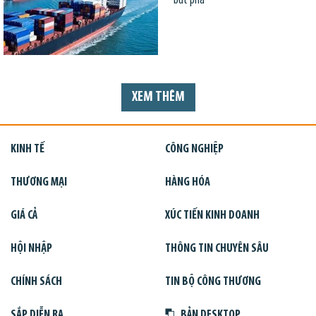
bứt phá
XEM THÊM
KINH TẾ
CÔNG NGHIỆP
THƯƠNG MẠI
HÀNG HÓA
GIÁ CẢ
XÚC TIẾN KINH DOANH
HỘI NHẬP
THÔNG TIN CHUYÊN SÂU
CHÍNH SÁCH
TIN BỘ CÔNG THƯƠNG
SẮP DIỄN RA
BẢN DESKTOP