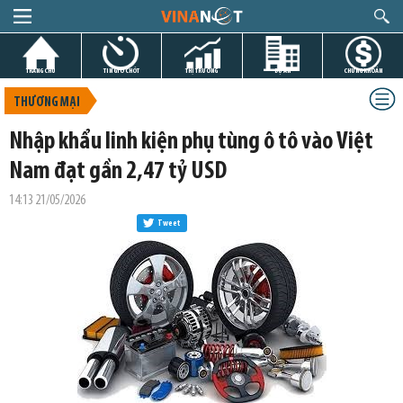
TRANG CHỦ
TIN GIỜ CHÓT
THỊ TRƯỜNG
DỰ ÁN
CHỨNG KHOÁN
THƯƠNG MẠI
Nhập khẩu linh kiện phụ tùng ô tô vào Việt
Nam đạt gần 2,47 tỷ USD
14:13 21/05/2026
Tweet