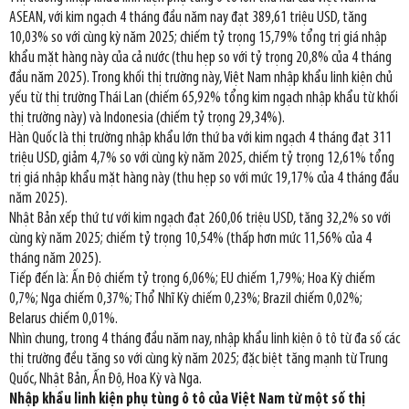
ASEAN, với kim ngạch 4 tháng đầu năm nay đạt 389,61 triệu USD, tăng
10,03% so với cùng kỳ năm 2025; chiếm tỷ trọng 15,79% tổng trị giá nhập
khẩu mặt hàng này của cả nước (thu hẹp so với tỷ trọng 20,8% của 4 tháng
đầu năm 2025). Trong khối thị trường này, Việt Nam nhập khẩu linh kiện chủ
yếu từ thị trường Thái Lan (chiếm 65,92% tổng kim ngạch nhập khẩu từ khối
thị trường này) và Indonesia (chiếm tỷ trọng 29,34%).
Hàn Quốc là thị trường nhập khẩu lớn thứ ba với kim ngạch 4 tháng đạt 311
triệu USD, giảm 4,7% so với cùng kỳ năm 2025, chiếm tỷ trọng 12,61% tổng
trị giá nhập khẩu mặt hàng này (thu hẹp so với mức 19,17% của 4 tháng đầu
năm 2025).
Nhật Bản xếp thứ tư với kim ngạch đạt 260,06 triệu USD, tăng 32,2% so với
cùng kỳ năm 2025; chiếm tỷ trọng 10,54% (thấp hơn mức 11,56% của 4
tháng năm 2025).
Tiếp đến là: Ấn Độ chiếm tỷ trọng 6,06%; EU chiếm 1,79%; Hoa Kỳ chiếm
0,7%; Nga chiếm 0,37%; Thổ Nhĩ Kỳ chiếm 0,23%; Brazil chiếm 0,02%;
Belarus chiếm 0,01%.
Nhìn chung, trong 4 tháng đầu năm nay, nhập khẩu linh kiện ô tô từ đa số các
thị trường đều tăng so với cùng kỳ năm 2025; đặc biệt tăng mạnh từ Trung
Quốc, Nhật Bản, Ấn Độ, Hoa Kỳ và Nga.
Nhập khẩu linh kiện phụ tùng ô tô của Việt Nam từ một số thị