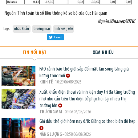
Nguồn: Tính toán từ số liệu thống kê sơ bộ của Cục Hải quan
Nguồn:
Vinanet/VITIC
Tags:
nhập khẩu
thương mại
linh kiênj ô tô
Tweet
TIN NỔI BẬT
XEM NHIỀU
FAO cảnh báo thế giới sắp đối mặt làn sóng tăng giá
lương thực mới
KINH TẾ
- 10:29 06/08/2026
Xuất khẩu điện thoại và linh kiện duy trì đà tăng trưởng
nhờ nhu cầu tiêu thụ điện tử phục hồi tại nhiều thị
trường lớn
THƯƠNG MẠI
- 09:06 06/08/2026
Giá dầu thế giới hôm nay 6/8: Giằng co theo biên độ hẹp
NĂNG LƯỢNG
- 08:58 06/08/2026