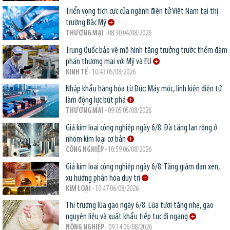
Triển vọng tích cực của ngành điện tử Việt Nam tại thị
trường Bắc Mỹ
THƯƠNG MẠI
- 08:30 04/08/2026
Trung Quốc bảo vệ mô hình tăng trưởng trước thềm đàm
phán thương mại với Mỹ và EU
KINH TẾ
- 10:43 05/08/2026
Nhập khẩu hàng hóa từ Đức: Máy móc, linh kiện điện tử
làm động lực bứt phá
THƯƠNG MẠI
- 09:05 05/08/2026
Giá kim loại công nghiệp ngày 6/8: Đà tăng lan rộng ở
nhóm kim loại cơ bản
CÔNG NGHIỆP
- 10:59 06/08/2026
Giá kim loại công nghiệp ngày 6/8: Tăng giảm đan xen,
xu hướng phân hóa duy trì
KIM LOẠI
- 10:47 06/08/2026
Thị trường lúa gạo ngày 6/8: Lúa tươi tăng nhẹ, gạo
nguyên liệu và xuất khẩu tiếp tục đi ngang
NÔNG NGHIỆP
- 09:14 06/08/2026