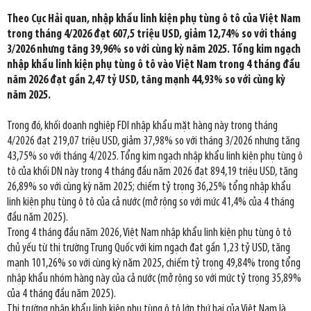
Theo Cục Hải quan, nhập khẩu linh kiện phụ tùng ô tô của Việt Nam
trong tháng 4/2026 đạt 607,5 triệu USD, giảm 12,74% so với tháng
3/2026 nhưng tăng 39,96% so với cùng kỳ năm 2025. Tổng kim ngạch
nhập khẩu linh kiện phụ tùng ô tô vào Việt Nam trong 4 tháng đầu
năm 2026 đạt gần 2,47 tỷ USD, tăng mạnh 44,93% so với cùng kỳ
năm 2025.
Trong đó, khối doanh nghiệp FDI nhập khẩu mặt hàng này trong tháng
4/2026 đạt 219,07 triệu USD, giảm 37,98% so với tháng 3/2026 nhưng tăng
43,75% so với tháng 4/2025. Tổng kim ngạch nhập khẩu linh kiện phụ tùng ô
tô của khối DN này trong 4 tháng đầu năm 2026 đạt 894,19 triệu USD, tăng
26,89% so với cùng kỳ năm 2025; chiếm tỷ trọng 36,25% tổng nhập khẩu
linh kiện phụ tùng ô tô của cả nước (mở rộng so với mức 41,4% của 4 tháng
đầu năm 2025).
Trong 4 tháng đầu năm 2026, Việt Nam nhập khẩu linh kiện phụ tùng ô tô
chủ yếu từ thị trường Trung Quốc với kim ngạch đạt gần 1,23 tỷ USD, tăng
mạnh 101,26% so với cùng kỳ năm 2025, chiếm tỷ trọng 49,84% trong tổng
nhập khẩu nhóm hàng này của cả nước (mở rộng so với mức tỷ trọng 35,89%
của 4 tháng đầu năm 2025).
Thị trường nhập khẩu linh kiện phụ tùng ô tô lớn thứ hai của Việt Nam là