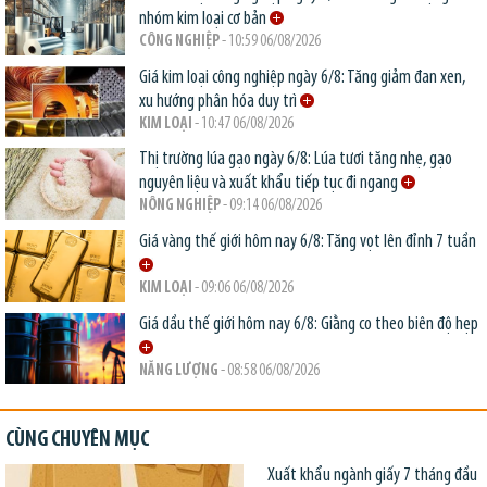
nhóm kim loại cơ bản
CÔNG NGHIỆP
- 10:59 06/08/2026
Giá kim loại công nghiệp ngày 6/8: Tăng giảm đan xen,
xu hướng phân hóa duy trì
KIM LOẠI
- 10:47 06/08/2026
Thị trường lúa gạo ngày 6/8: Lúa tươi tăng nhẹ, gạo
nguyên liệu và xuất khẩu tiếp tục đi ngang
NÔNG NGHIỆP
- 09:14 06/08/2026
Giá vàng thế giới hôm nay 6/8: Tăng vọt lên đỉnh 7 tuần
KIM LOẠI
- 09:06 06/08/2026
Giá dầu thế giới hôm nay 6/8: Giằng co theo biên độ hẹp
NĂNG LƯỢNG
- 08:58 06/08/2026
CÙNG CHUYÊN MỤC
Xuất khẩu ngành giấy 7 tháng đầu