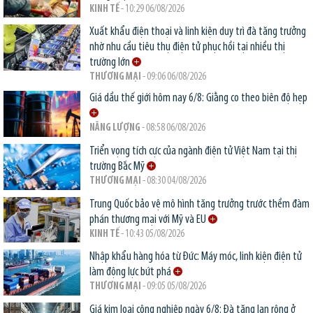
KINH TẾ
- 10:29 06/08/2026
Xuất khẩu điện thoại và linh kiện duy trì đà tăng trưởng
nhờ nhu cầu tiêu thụ điện tử phục hồi tại nhiều thị
trường lớn
THƯƠNG MẠI
- 09:06 06/08/2026
Giá dầu thế giới hôm nay 6/8: Giằng co theo biên độ hẹp
NĂNG LƯỢNG
- 08:58 06/08/2026
Triển vọng tích cực của ngành điện tử Việt Nam tại thị
trường Bắc Mỹ
THƯƠNG MẠI
- 08:30 04/08/2026
Trung Quốc bảo vệ mô hình tăng trưởng trước thềm đàm
phán thương mại với Mỹ và EU
KINH TẾ
- 10:43 05/08/2026
Nhập khẩu hàng hóa từ Đức: Máy móc, linh kiện điện tử
làm động lực bứt phá
THƯƠNG MẠI
- 09:05 05/08/2026
Giá kim loại công nghiệp ngày 6/8: Đà tăng lan rộng ở