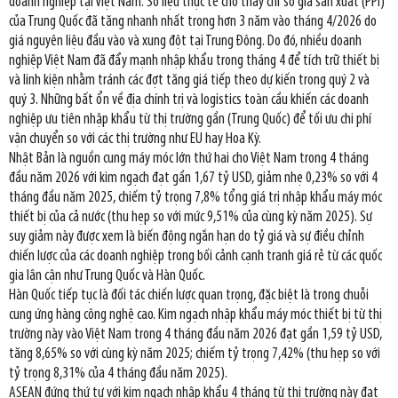
doanh nghiệp tại Việt Nam. Số liệu thực tế cho thấy chỉ số giá sản xuất (PPI)
của Trung Quốc đã tăng nhanh nhất trong hơn 3 năm vào tháng 4/2026 do
giá nguyên liệu đầu vào và xung đột tại Trung Đông. Do đó, nhiều doanh
nghiệp Việt Nam đã đẩy mạnh nhập khẩu trong tháng 4 để tích trữ thiết bị
và linh kiện nhằm tránh các đợt tăng giá tiếp theo dự kiến trong quý 2 và
quý 3. Những bất ổn về địa chính trị và logistics toàn cầu khiến các doanh
nghiệp ưu tiên nhập khẩu từ thị trường gần (Trung Quốc) để tối ưu chi phí
vận chuyển so với các thị trường như EU hay Hoa Kỳ.
Nhật Bản là nguồn cung máy móc lớn thứ hai cho Việt Nam trong 4 tháng
đầu năm 2026 với kim ngạch đạt gần 1,67 tỷ USD, giảm nhẹ 0,23% so với 4
tháng đầu năm 2025, chiếm tỷ trọng 7,8% tổng giá trị nhập khẩu máy móc
thiết bị của cả nước (thu hẹp so với mức 9,51% của cùng kỳ năm 2025). Sự
suy giảm này được xem là biến động ngắn hạn do tỷ giá và sự điều chỉnh
chiến lược của các doanh nghiệp trong bối cảnh cạnh tranh giá rẻ từ các quốc
gia lân cận như Trung Quốc và Hàn Quốc.
Hàn Quốc tiếp tục là đối tác chiến lược quan trọng, đặc biệt là trong chuỗi
cung ứng hàng công nghệ cao. Kim ngạch nhập khẩu máy móc thiết bị từ thị
trường này vào Việt Nam trong 4 tháng đầu năm 2026 đạt gần 1,59 tỷ USD,
tăng 8,65% so với cùng kỳ năm 2025; chiếm tỷ trọng 7,42% (thu hẹp so với
tỷ trọng 8,31% của 4 tháng đầu năm 2025).
ASEAN đứng thứ tư với kim ngạch nhập khẩu 4 tháng từ thị trường này đạt