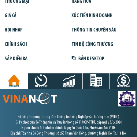
THƯƠNG MẠI
HÀNG HÓA
GIÁ CẢ
XÚC TIẾN KINH DOANH
HỘI NHẬP
THÔNG TIN CHUYÊN SÂU
CHÍNH SÁCH
TIN BỘ CÔNG THƯƠNG
SẮP DIỄN RA
BẢN DESKTOP
TRANG CHỦ
TIN GIỜ CHÓT
THỊ TRƯỜNG
DỰ ÁN
CHỨNG KHOÁN
Bộ Công Thương - Trung tâm Thông tin Công Nghiệp và Thương mại (VITIC)
Giấy phép của Bộ Thông tin và Truyền thông số 114/GP-TTĐT, cấp ngày 3/6/2024
Người chịu trách nhiệm chính: Nguyễn Quốc Lân, Phó Giám đốc VITIC
Địa chỉ: Tòa nhà Bộ Công Thương, số 655 Phạm Văn Đồng, phường Nghĩa Đô, Tp. Hà Nội