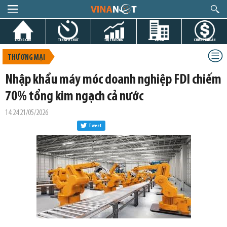
TRANG CHỦ
TIN GIỜ CHÓT
THỊ TRƯỜNG
DỰ ÁN
CHỨNG KHOÁN
THƯƠNG MẠI
Nhập khẩu máy móc doanh nghiệp FDI chiếm
70% tổng kim ngạch cả nước
14:24 21/05/2026
Tweet