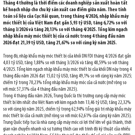
Tháng 4 thường là thời điểm các doanh nghiệp sản xuất hoàn tất
kế hoạch nhập cho chu kỳ sản xuất cao điểm giữa năm. Theo tính
toán số liệu của Cục Hải quan, trong tháng 4/2026, nhập khẩu máy
móc thiết bị của Việt Nam đạt gần 5,93 tỷ USD, tăng 6,72% so với
tháng 3/2026 và tăng 20,13% so với tháng 4/2025. Tổng kim ngạch
nhập khẩu máy móc thiết bị của cả nước trong 4 tháng đầu năm
2026 đạt 21,39 tỷ USD, tăng 21,67% so với cùng kỳ năm 2025.
Trong đó, nhập khẩu máy móc thiết bị của khối DN FDI tháng 4/2026 đạt gần
4,03 tỷ USD, tăng 1,88% so với tháng 3/2026 và tăng 48,59% so với tháng
4/2025. Tổng kim ngạch nhập khẩu máy móc thiết bị của khối DN này trong 4
tháng đầu năm 2026 đạt 15,02 tỷ USD, tăng 49,1% so với cùng kỳ năm 2025;
chiếm tỷ trọng 70,23% tổng nhập khẩu máy móc của cả nước (mở rộng so
với mức 57,31% của 4 tháng đầu năm 2025).
Trong 4 tháng đầu năm 2026, Trung Quốc là thị trường cung cấp máy móc
thiết bị lớn nhất cho Việt Nam với kim ngạch hơn 13,46 tỷ USD, tăng 22,32%
so với cùng kỳ năm 2025, chiếm tỷ trọng 62,94% tổng giá trị nhập khẩu máy
móc thiết bị của cả nước (mở rộng so với mức 62,61% của cùng kỳ năm 2025).
Trung Quốc tiếp tục là nhà cung cấp máy móc có lợi thế lớn về giá thành, thời
gian vận chuyển nhanh và sự tương thích cao với trình độ kỹ thuật của nhiều