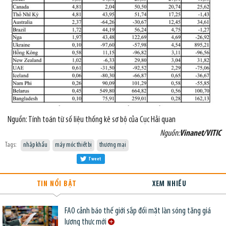
Nguồn: Tính toán từ số liệu thống kê sơ bộ của Cục Hải quan
Nguồn:
Vinanet/VITIC
Tags:
nhập khẩu
máy móc thiết bị
thương mại
Tweet
TIN NỔI BẬT
XEM NHIỀU
FAO cảnh báo thế giới sắp đối mặt làn sóng tăng giá
lương thực mới