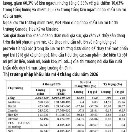
lượng, giảm 60,3% về kim ngạch, nhưng tăng 0,33% về giá; chiếm 10,63%
trong tổng lượng và chiếm 10,67% trong tổng kim ngạch nhập khẩu lúa mì
của cả nước.
Ngoài các thị trường chính trên, Việt Nam cũng nhập khẩu lúa mì từ thị
trường Canada, Hoa Kỳ và Ukraine.
Sau giai đoạn khó khăn, ngành chăn nuôi gia súc, gia cầm và thủy sản đang
trên đà hồi phục mạnh mẽ, kéo theo nhu cầu rất lớn về năng lượng và
protein từ ngũ cốc (trong đó lúa mì thường được dùng để thay thế một phần
ngô khi tỷ lệ giá cả phù hợp). Nhu cầu tiêu thụ các sản phẩm chế biến từ bột
mì (mì ăn liền, bánh mì, bánh kẹo, mì sợi...) của thị trường nội địa lẫn xuất
khẩu đều duy trì mức tăng trưởng ổn định.
Thị trường nhập khẩu lúa mì 4 tháng đầu năm 2026