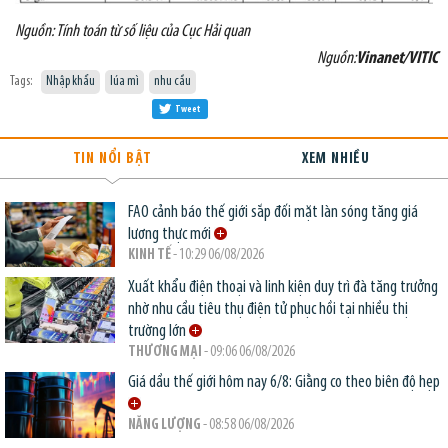
Nguồn: Tính toán từ số liệu của Cục Hải quan
Nguồn:
Vinanet/VITIC
Tags:
Nhập khẩu
lúa mì
nhu cầu
Tweet
TIN NỔI BẬT
XEM NHIỀU
FAO cảnh báo thế giới sắp đối mặt làn sóng tăng giá
lương thực mới
KINH TẾ
- 10:29 06/08/2026
Xuất khẩu điện thoại và linh kiện duy trì đà tăng trưởng
nhờ nhu cầu tiêu thụ điện tử phục hồi tại nhiều thị
trường lớn
THƯƠNG MẠI
- 09:06 06/08/2026
Giá dầu thế giới hôm nay 6/8: Giằng co theo biên độ hẹp
NĂNG LƯỢNG
- 08:58 06/08/2026