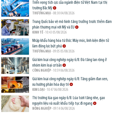
Triển vọng tích cực của ngành điện tử Việt Nam tại thị
trường Bắc Mỹ
THƯƠNG MẠI
- 08:30 04/08/2026
Trung Quốc bảo vệ mô hình tăng trưởng trước thềm đàm
phán thương mại với Mỹ và EU
KINH TẾ
- 10:43 05/08/2026
Nhập khẩu hàng hóa từ Đức: Máy móc, linh kiện điện tử
làm động lực bứt phá
THƯƠNG MẠI
- 09:05 05/08/2026
Giá kim loại công nghiệp ngày 6/8: Đà tăng lan rộng ở
nhóm kim loại cơ bản
CÔNG NGHIỆP
- 10:59 06/08/2026
Giá kim loại công nghiệp ngày 6/8: Tăng giảm đan xen,
xu hướng phân hóa duy trì
KIM LOẠI
- 10:47 06/08/2026
Thị trường lúa gạo ngày 6/8: Lúa tươi tăng nhẹ, gạo
nguyên liệu và xuất khẩu tiếp tục đi ngang
NÔNG NGHIỆP
- 09:14 06/08/2026