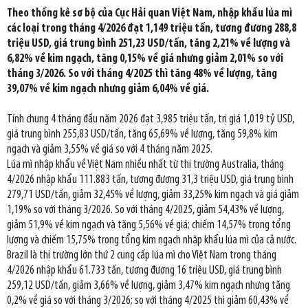
Theo thống kê sơ bộ của Cục Hải quan Việt Nam, nhập khẩu lúa mì
các loại trong tháng 4/2026 đạt 1,149 triệu tấn, tương đương 288,8
triệu USD, giá trung bình 251,23 USD/tấn, tăng 2,21% về lượng và
6,82% về kim ngạch, tăng 0,15% về giá nhưng giảm 2,01% so với
tháng 3/2026. So với tháng 4/2025 thì tăng 48% về lượng, tăng
39,07% về kim ngạch nhưng giảm 6,04% về giá.
Tính chung 4 tháng đầu năm 2026 đạt 3,985 triệu tấn, trị giá 1,019 tỷ USD,
giá trung bình 255,83 USD/tấn, tăng 65,69% về lượng, tăng 59,8% kim
ngạch và giảm 3,55% về giá so với 4 tháng năm 2025.
Lúa mì nhập khẩu về Việt Nam nhiều nhất từ thị trường Australia, tháng
4/2026 nhập khẩu 111.883 tấn, tương đương 31,3 triệu USD, giá trung bình
279,71 USD/tấn, giảm 32,45% về lượng, giảm 33,25% kim ngạch và giá giảm
1,19% so với tháng 3/2026. So với tháng 4/2025, giảm 54,43% về lượng,
giảm 51,9% về kim ngạch và tăng 5,56% về giá; chiếm 14,57% trong tổng
lượng và chiếm 15,75% trong tổng kim ngạch nhập khẩu lúa mì của cả nước.
Brazil là thị trường lớn thứ 2 cung cấp lúa mì cho Việt Nam trong tháng
4/2026 nhập khẩu 61.733 tấn, tương đương 16 triệu USD, giá trung bình
259,12 USD/tấn, giảm 3,66% về lượng, giảm 3,47% kim ngạch nhưng tăng
0,2% về giá so với tháng 3/2026; so với tháng 4/2025 thì giảm 60,43% về