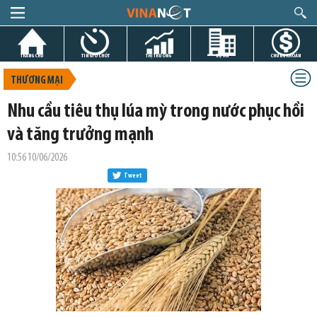
TRANG CHỦ
TIN GIỜ CHÓT
THỊ TRƯỜNG
DỰ ÁN
CHỨNG KHOÁN
THƯƠNG MẠI
Nhu cầu tiêu thụ lúa mỳ trong nước phục hồi
và tăng trưởng mạnh
10:56 10/06/2026
Tweet