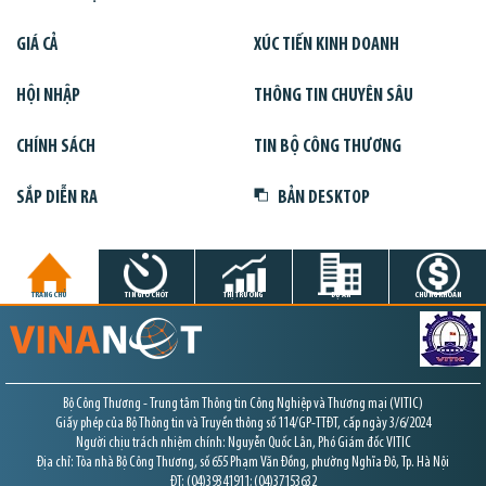
GIÁ CẢ
XÚC TIẾN KINH DOANH
HỘI NHẬP
THÔNG TIN CHUYÊN SÂU
CHÍNH SÁCH
TIN BỘ CÔNG THƯƠNG
SẮP DIỄN RA
BẢN DESKTOP
TRANG CHỦ
TIN GIỜ CHÓT
THỊ TRƯỜNG
DỰ ÁN
CHỨNG KHOÁN
Bộ Công Thương - Trung tâm Thông tin Công Nghiệp và Thương mại (VITIC)
Giấy phép của Bộ Thông tin và Truyền thông số 114/GP-TTĐT, cấp ngày 3/6/2024
Người chịu trách nhiệm chính: Nguyễn Quốc Lân, Phó Giám đốc VITIC
Địa chỉ: Tòa nhà Bộ Công Thương, số 655 Phạm Văn Đồng, phường Nghĩa Đô, Tp. Hà Nội
ĐT: (04)39341911; (04)37153632