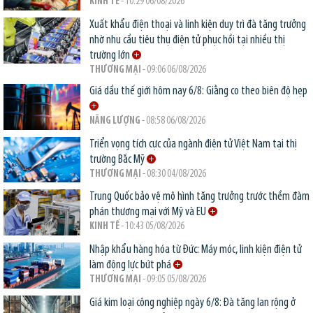
KINH TẾ
- 10:29 06/08/2026
Xuất khẩu điện thoại và linh kiện duy trì đà tăng trưởng
nhờ nhu cầu tiêu thụ điện tử phục hồi tại nhiều thị
trường lớn
THƯƠNG MẠI
- 09:06 06/08/2026
Giá dầu thế giới hôm nay 6/8: Giằng co theo biên độ hẹp
NĂNG LƯỢNG
- 08:58 06/08/2026
Triển vọng tích cực của ngành điện tử Việt Nam tại thị
trường Bắc Mỹ
THƯƠNG MẠI
- 08:30 04/08/2026
Trung Quốc bảo vệ mô hình tăng trưởng trước thềm đàm
phán thương mại với Mỹ và EU
KINH TẾ
- 10:43 05/08/2026
Nhập khẩu hàng hóa từ Đức: Máy móc, linh kiện điện tử
làm động lực bứt phá
THƯƠNG MẠI
- 09:05 05/08/2026
Giá kim loại công nghiệp ngày 6/8: Đà tăng lan rộng ở