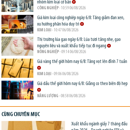
nhóm kim loại cơ bản
CÔNG NGHIỆP
- 10:59 06/08/2026
Giá kim loại công nghiệp ngày 6/8: Tăng giảm đan xen,
xu hướng phân hóa duy trì
KIM LOẠI
- 10:47 06/08/2026
Thị trường lúa gạo ngày 6/8: Lúa tươi tăng nhẹ, gạo
nguyên liệu và xuất khẩu tiếp tục đi ngang
NÔNG NGHIỆP
- 09:14 06/08/2026
Giá vàng thế giới hôm nay 6/8: Tăng vọt lên đỉnh 7 tuần
KIM LOẠI
- 09:06 06/08/2026
Giá dầu thế giới hôm nay 6/8: Giằng co theo biên độ hẹp
NĂNG LƯỢNG
- 08:58 06/08/2026
CÙNG CHUYÊN MỤC
Xuất khẩu ngành giấy 7 tháng đầu