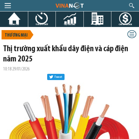
TRANG CHỦ
TIN GIỜ CHÓT
THỊ TRƯỜNG
DỰ ÁN
CHỨNG KHOÁN
THƯƠNG MẠI
Thị trường xuất khẩu dây điện và cáp điện
năm 2025
10:18 29/01/2026
Tweet