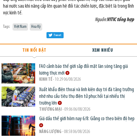
hai nước sau khi nâng cấp lên quan hệ đối tác chiến lược, đặc biệt là trong lĩnh
vực kinh tế.
Nguồn:
VITIC tổng hợp
Tags:
Việt Nam
Hoa Kỳ
Tweet
TIN NỔI BẬT
XEM NHIỀU
FAO cảnh báo thế giới sắp đối mặt làn sóng tăng giá
lương thực mới
KINH TẾ
- 10:29 06/08/2026
Xuất khẩu điện thoại và linh kiện duy trì đà tăng trưởng
nhờ nhu cầu tiêu thụ điện tử phục hồi tại nhiều thị
trường lớn
THƯƠNG MẠI
- 09:06 06/08/2026
Giá dầu thế giới hôm nay 6/8: Giằng co theo biên độ hẹp
NĂNG LƯỢNG
- 08:58 06/08/2026