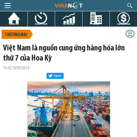
TRANG CHỦ
TIN GIỜ CHÓT
THỊ TRƯỜNG
DỰ ÁN
CHỨNG KHOÁN
THƯƠNG MẠI
Việt Nam là nguồn cung ứng hàng hóa lớn
thứ 7 của Hoa Kỳ
16:42 10/09/2024
Tweet