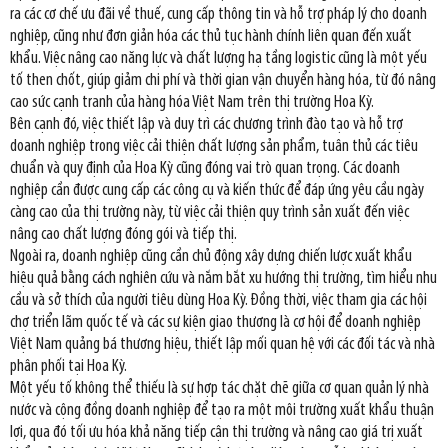
ra các cơ chế ưu đãi về thuế, cung cấp thông tin và hỗ trợ pháp lý cho doanh
nghiệp, cũng như đơn giản hóa các thủ tục hành chính liên quan đến xuất
khẩu. Việc nâng cao năng lực và chất lượng hạ tầng logistic cũng là một yếu
tố then chốt, giúp giảm chi phí và thời gian vận chuyển hàng hóa, từ đó nâng
cao sức cạnh tranh của hàng hóa Việt Nam trên thị trường Hoa Kỳ.
Bên cạnh đó, việc thiết lập và duy trì các chương trình đào tạo và hỗ trợ
doanh nghiệp trong việc cải thiện chất lượng sản phẩm, tuân thủ các tiêu
chuẩn và quy định của Hoa Kỳ cũng đóng vai trò quan trọng. Các doanh
nghiệp cần được cung cấp các công cụ và kiến thức để đáp ứng yêu cầu ngày
càng cao của thị trường này, từ việc cải thiện quy trình sản xuất đến việc
nâng cao chất lượng đóng gói và tiếp thị.
Ngoài ra, doanh nghiệp cũng cần chủ động xây dựng chiến lược xuất khẩu
hiệu quả bằng cách nghiên cứu và nắm bắt xu hướng thị trường, tìm hiểu nhu
cầu và sở thích của người tiêu dùng Hoa Kỳ. Đồng thời, việc tham gia các hội
chợ triển lãm quốc tế và các sự kiện giao thương là cơ hội để doanh nghiệp
Việt Nam quảng bá thương hiệu, thiết lập mối quan hệ với các đối tác và nhà
phân phối tại Hoa Kỳ.
Một yếu tố không thể thiếu là sự hợp tác chặt chẽ giữa cơ quan quản lý nhà
nước và cộng đồng doanh nghiệp để tạo ra một môi trường xuất khẩu thuận
lợi, qua đó tối ưu hóa khả năng tiếp cận thị trường và nâng cao giá trị xuất