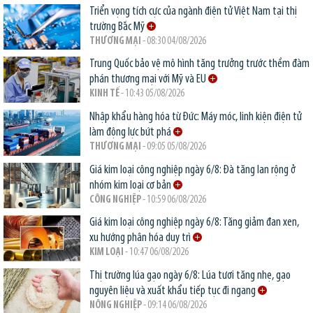
Triển vọng tích cực của ngành điện tử Việt Nam tại thị
trường Bắc Mỹ
THƯƠNG MẠI
- 08:30 04/08/2026
Trung Quốc bảo vệ mô hình tăng trưởng trước thềm đàm
phán thương mại với Mỹ và EU
KINH TẾ
- 10:43 05/08/2026
Nhập khẩu hàng hóa từ Đức: Máy móc, linh kiện điện tử
làm động lực bứt phá
THƯƠNG MẠI
- 09:05 05/08/2026
Giá kim loại công nghiệp ngày 6/8: Đà tăng lan rộng ở
nhóm kim loại cơ bản
CÔNG NGHIỆP
- 10:59 06/08/2026
Giá kim loại công nghiệp ngày 6/8: Tăng giảm đan xen,
xu hướng phân hóa duy trì
KIM LOẠI
- 10:47 06/08/2026
Thị trường lúa gạo ngày 6/8: Lúa tươi tăng nhẹ, gạo
nguyên liệu và xuất khẩu tiếp tục đi ngang
NÔNG NGHIỆP
- 09:14 06/08/2026