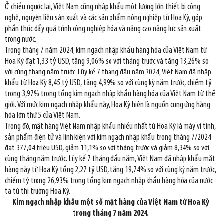
Ở chiều ngược lại, Việt Nam cũng nhập khẩu một lượng lớn thiết bị công
nghệ, nguyên liệu sản xuất và các sản phẩm nông nghiệp từ Hoa Kỳ, góp
phần thúc đẩy quá trình công nghiệp hóa và nâng cao năng lực sản xuất
trong nước.
Trong tháng 7 năm 2024, kim ngạch nhập khẩu hàng hóa của Việt Nam từ
Hoa Kỳ đạt 1,33 tỷ USD, tăng 9,06% so với tháng trước và tăng 13,26% so
với cùng tháng năm trước. Lũy kế 7 tháng đầu năm 2024, Việt Nam đã nhập
khẩu từ Hoa Kỳ 8,45 tỷ USD, tăng 4,99% so với cùng kỳ năm trước, chiếm tỷ
trọng 3,97% trong tổng kim ngạch nhập khẩu hàng hóa của Việt Nam từ thế
giới. Với mức kim ngạch nhập khẩu này, Hoa Kỳ hiện là nguồn cung ứng hàng
hóa lớn thứ 5 của Việt Nam.
Trong đó, mặt hàng Việt Nam nhập khẩu nhiều nhất từ Hoa Kỳ là máy vi tính,
sản phẩm điện tử và linh kiện với kim ngạch nhập khẩu trong tháng 7/2024
đạt 377,04 triệu USD, giảm 11,1% so với tháng trước và giảm 8,34% so với
cùng tháng năm trước. Lũy kế 7 tháng đầu năm, Việt Nam đã nhập khẩu mặt
hàng này từ Hoa Kỳ tổng 2,27 tỷ USD, tăng 19,74% so với cùng kỳ năm trước,
chiếm tỷ trọng 26,93% trong tổng kim ngạch nhập khẩu hàng hóa của nước
ta từ thị trường Hoa Kỳ.
Kim ngạch nhập khẩu một số mặt hàng của Việt Nam từ Hoa Kỳ
trong tháng 7 năm 2024.