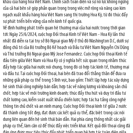
khẩu của hàng hóa Việt Nam. Chính sách toàn diện và sự nỗ lực không ngừng
của cả hai bên sẽ góp phần quan trọng trong việc mở rộng và nâng cao kim
ngạch xuất khẩu hàng hóa Việt Nam sang thị trường Hoa Kỳ, từ đó thúc đẩy
sự phát triển bền vững của nền kinh tế quốc gia.
Về định hướng phát triển quan hệ thương mại của hai nước trong thời gian
tới: Ngày 25/6/2024, cuộc họp Đối thoại Kinh tế Việt Nam - Hoa Kỳ lần thứ
nhất đã diễn ra tại trụ sở Bộ Ngoại giao Mỹ ở thủ đô Washington D.C, dưới sự
đồng chủ trì của Bộ trưởng Bộ Kế hoạch và Đầu tư Việt Nam Nguyễn Chí Dũng
và Thứ trưởng Bộ Ngoại giao Mỹ Jose Fernandez. Cuộc họp Đối thoại Kinh tế
đầu tiên giữa Việt Nam và Hoa Kỳ có ý nghĩa hết sức quan trọng nhằm thúc
đẩy hợp tác giữa hai nước nói chung, trong đó có hợp tác kinh tế, thương mại
và đầu tư. Tại cuộc họp Đối thoại, hai bên đã trao đổi thẳng thắn để đưa ra
những giải pháp cụ thể trong 5 lĩnh vực, bao gồm: Thiết lập hợp tác xây dựng
hệ sinh thái công nghiệp bán dẫn; hợp tác về năng lượng và khoáng sản chủ
chốt; hợp tác về môi trường kinh doanh; thúc đẩy thu hút và duy trì đầu tư
chất lượng cao, kiểm soát xuất khẩu chiến lược; hợp tác hạ tầng công nghệ
thông tin chủ chốt và an ninh mạng. Cuộc họp Đối thoại kinh tế giữa 2 nước
đã thành công tốt đẹp, đạt được các kết quả cụ thể, đặc biệt trong các nội
dung liên quan đến hệ sinh thái bán dẫn. Hai phía cùng thống nhất các giải
pháp cụ thể, làm căn cứ để thúc đẩy việc triển khai. Kết quả đối thoại cũng đã
đáp ứng được mục tiêu thúc đẩy phát triển quan hệ hợp tác toàn diện giữa