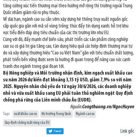
tăng cường xúc tiến thương mại theo hướng mở rộng thị trường ngoài Trung
Quốc nhằm giảm rủi ro phụ thuộc.
Về dài hạn, ngành cao su cần sớm xây dựng hệ thống truy xuất nguồn gốc
cấp quốc gia gắn với mã số vùng trồng; thúc đẩy tín dụng xanh; hỗ trợ khu
vực tiểu điền đáp ứng tiêu chuẩn của các thị trường lớn như EU.
Cùng với đó, đẩy mạnh chế biến sâu, phát triển các sản phẩm công nghiệp
cao su có giá trị gia tăng cao, tận dụng hiệu quả các hiệp định thương mại tự
do và xây dựng thương hiệu “Cao su Việt Nam” gắn với tiêu chuẩn chất lượng,
phát triển bền vững được xem là hướng đi quan trọng để nâng cao sức cạnh
tranh cho ngành trong giai đoạn tới.
Bộ Nông nghiệp và Môi trường nhận định, kim ngạch xuất khẩu cao
su năm 2026 dự kiến đạt khoảng 3,15 tỷ USD, giảm 7,9% so với năm
2025. Nguyên nhân chủ yếu do từ ngày 30/6/2026, các doanh nghiệp
nhỏ và vừa xuất khẩu sang EU phải tuân thủ nghiêm ngặt Quy định
chống phá rừng của Liên minh châu Âu (EUDR).
Nguồn:
Congthuong.vn/NgocHuyen
Tags:
xuất khẩu cao su
thị trường Trung Quốc
Ngành cao su
Quy định chống mất rừng của EU
Link gốc
Tweet