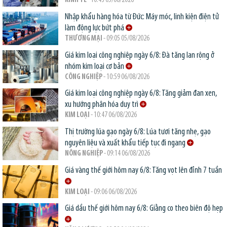
KINH TẾ
- 10:43 05/08/2026
Nhập khẩu hàng hóa từ Đức: Máy móc, linh kiện điện tử
làm động lực bứt phá
THƯƠNG MẠI
- 09:05 05/08/2026
Giá kim loại công nghiệp ngày 6/8: Đà tăng lan rộng ở
nhóm kim loại cơ bản
CÔNG NGHIỆP
- 10:59 06/08/2026
Giá kim loại công nghiệp ngày 6/8: Tăng giảm đan xen,
xu hướng phân hóa duy trì
KIM LOẠI
- 10:47 06/08/2026
Thị trường lúa gạo ngày 6/8: Lúa tươi tăng nhẹ, gạo
nguyên liệu và xuất khẩu tiếp tục đi ngang
NÔNG NGHIỆP
- 09:14 06/08/2026
Giá vàng thế giới hôm nay 6/8: Tăng vọt lên đỉnh 7 tuần
KIM LOẠI
- 09:06 06/08/2026
Giá dầu thế giới hôm nay 6/8: Giằng co theo biên độ hẹp