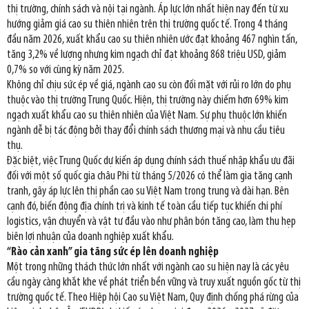
thị trường, chính sách và nội tại ngành. Áp lực lớn nhất hiện nay đến từ xu
hướng giảm giá cao su thiên nhiên trên thị trường quốc tế. Trong 4 tháng
đầu năm 2026, xuất khẩu cao su thiên nhiên ước đạt khoảng 467 nghìn tấn,
tăng 3,2% về lượng nhưng kim ngạch chỉ đạt khoảng 868 triệu USD, giảm
0,7% so với cùng kỳ năm 2025.
Không chỉ chịu sức ép về giá, ngành cao su còn đối mặt với rủi ro lớn do phụ
thuộc vào thị trường Trung Quốc. Hiện, thị trường này chiếm hơn 69% kim
ngạch xuất khẩu cao su thiên nhiên của Việt Nam. Sự phụ thuộc lớn khiến
ngành dễ bị tác động bởi thay đổi chính sách thương mại và nhu cầu tiêu
thụ.
Đặc biệt, việc Trung Quốc dự kiến áp dụng chính sách thuế nhập khẩu ưu đãi
đối với một số quốc gia châu Phi từ tháng 5/2026 có thể làm gia tăng cạnh
tranh, gây áp lực lên thị phần cao su Việt Nam trong trung và dài hạn. Bên
cạnh đó, biến động địa chính trị và kinh tế toàn cầu tiếp tục khiến chi phí
logistics, vận chuyển và vật tư đầu vào như phân bón tăng cao, làm thu hẹp
biên lợi nhuận của doanh nghiệp xuất khẩu.
“Rào cản xanh” gia tăng sức ép lên doanh nghiệp
Một trong những thách thức lớn nhất với ngành cao su hiện nay là các yêu
cầu ngày càng khắt khe về phát triển bền vững và truy xuất nguồn gốc từ thị
trường quốc tế. Theo Hiệp hội Cao su Việt Nam, Quy định chống phá rừng của