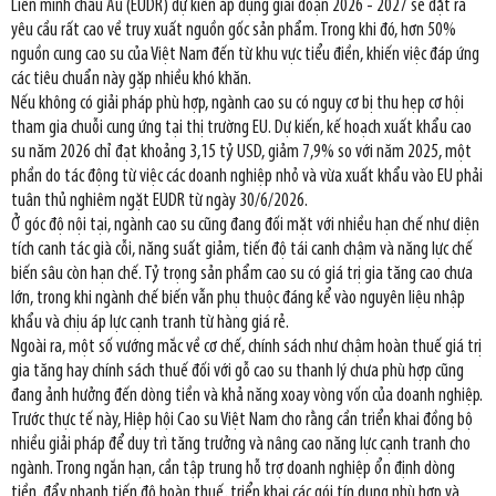
Liên minh châu Âu (EUDR) dự kiến áp dụng giai đoạn 2026 - 2027 sẽ đặt ra
yêu cầu rất cao về truy xuất nguồn gốc sản phẩm. Trong khi đó, hơn 50%
nguồn cung cao su của Việt Nam đến từ khu vực tiểu điền, khiến việc đáp ứng
các tiêu chuẩn này gặp nhiều khó khăn.
Nếu không có giải pháp phù hợp, ngành cao su có nguy cơ bị thu hẹp cơ hội
tham gia chuỗi cung ứng tại thị trường EU. Dự kiến, kế hoạch xuất khẩu cao
su năm 2026 chỉ đạt khoảng 3,15 tỷ USD, giảm 7,9% so với năm 2025, một
phần do tác động từ việc các doanh nghiệp nhỏ và vừa xuất khẩu vào EU phải
tuân thủ nghiêm ngặt EUDR từ ngày 30/6/2026.
Ở góc độ nội tại, ngành cao su cũng đang đối mặt với nhiều hạn chế như diện
tích canh tác già cỗi, năng suất giảm, tiến độ tái canh chậm và năng lực chế
biến sâu còn hạn chế. Tỷ trọng sản phẩm cao su có giá trị gia tăng cao chưa
lớn, trong khi ngành chế biến vẫn phụ thuộc đáng kể vào nguyên liệu nhập
khẩu và chịu áp lực cạnh tranh từ hàng giá rẻ.
Ngoài ra, một số vướng mắc về cơ chế, chính sách như chậm hoàn thuế giá trị
gia tăng hay chính sách thuế đối với gỗ cao su thanh lý chưa phù hợp cũng
đang ảnh hưởng đến dòng tiền và khả năng xoay vòng vốn của doanh nghiệp.
Trước thực tế này, Hiệp hội Cao su Việt Nam cho rằng cần triển khai đồng bộ
nhiều giải pháp để duy trì tăng trưởng và nâng cao năng lực cạnh tranh cho
ngành. Trong ngắn hạn, cần tập trung hỗ trợ doanh nghiệp ổn định dòng
tiền, đẩy nhanh tiến độ hoàn thuế, triển khai các gói tín dụng phù hợp và