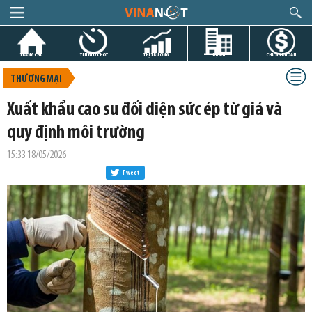
TRANG CHỦ
TIN GIỜ CHÓT
THỊ TRƯỜNG
DỰ ÁN
CHỨNG KHOÁN
THƯƠNG MẠI
Xuất khẩu cao su đối diện sức ép từ giá và
quy định môi trường
15:33 18/05/2026
Tweet