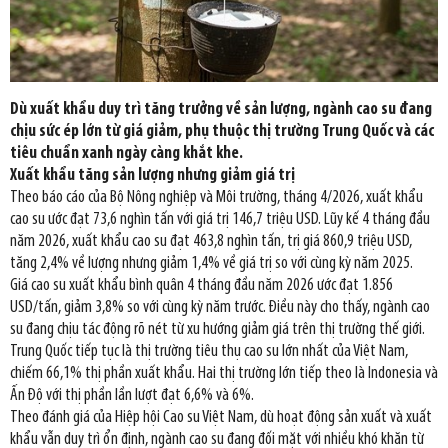
Dù xuất khẩu duy trì tăng trưởng về sản lượng, ngành cao su đang
chịu sức ép lớn từ giá giảm, phụ thuộc thị trường Trung Quốc và các
tiêu chuẩn xanh ngày càng khắt khe.
Xuất khẩu tăng sản lượng nhưng giảm giá trị
Theo báo cáo của Bộ Nông nghiệp và Môi trường, tháng 4/2026, xuất khẩu
cao su ước đạt 73,6 nghìn tấn với giá trị 146,7 triệu USD. Lũy kế 4 tháng đầu
năm 2026, xuất khẩu cao su đạt 463,8 nghìn tấn, trị giá 860,9 triệu USD,
tăng 2,4% về lượng nhưng giảm 1,4% về giá trị so với cùng kỳ năm 2025.
Giá cao su xuất khẩu bình quân 4 tháng đầu năm 2026 ước đạt 1.856
USD/tấn, giảm 3,8% so với cùng kỳ năm trước. Điều này cho thấy, ngành cao
su đang chịu tác động rõ nét từ xu hướng giảm giá trên thị trường thế giới.
Trung Quốc tiếp tục là thị trường tiêu thụ cao su lớn nhất của Việt Nam,
chiếm 66,1% thị phần xuất khẩu. Hai thị trường lớn tiếp theo là Indonesia và
Ấn Độ với thị phần lần lượt đạt 6,6% và 6%.
Theo đánh giá của Hiệp hội Cao su Việt Nam, dù hoạt động sản xuất và xuất
khẩu vẫn duy trì ổn định, ngành cao su đang đối mặt với nhiều khó khăn từ