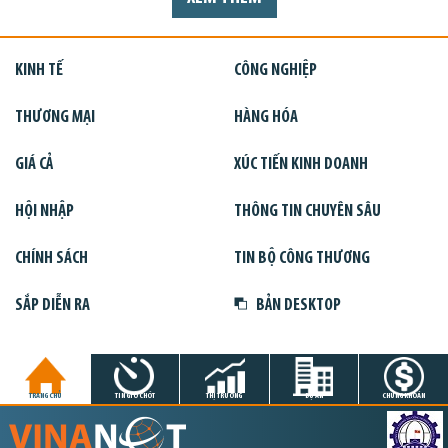
KINH TẾ
CÔNG NGHIỆP
THƯƠNG MẠI
HÀNG HÓA
GIÁ CẢ
XÚC TIẾN KINH DOANH
HỘI NHẬP
THÔNG TIN CHUYÊN SÂU
CHÍNH SÁCH
TIN BỘ CÔNG THƯƠNG
SẮP DIỄN RA
BẢN DESKTOP
TRANG CHỦ
TIN GIỜ CHÓT
THỊ TRƯỜNG
DỰ ÁN
CHỨNG KHOÁN