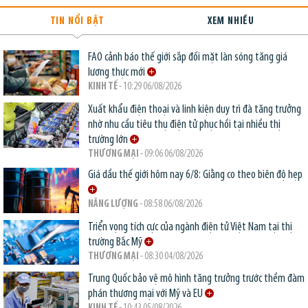
TIN NỔI BẬT
XEM NHIỀU
FAO cảnh báo thế giới sắp đối mặt làn sóng tăng giá
lương thực mới
KINH TẾ
- 10:29 06/08/2026
Xuất khẩu điện thoại và linh kiện duy trì đà tăng trưởng
nhờ nhu cầu tiêu thụ điện tử phục hồi tại nhiều thị
trường lớn
THƯƠNG MẠI
- 09:06 06/08/2026
Giá dầu thế giới hôm nay 6/8: Giằng co theo biên độ hẹp
NĂNG LƯỢNG
- 08:58 06/08/2026
Triển vọng tích cực của ngành điện tử Việt Nam tại thị
trường Bắc Mỹ
THƯƠNG MẠI
- 08:30 04/08/2026
Trung Quốc bảo vệ mô hình tăng trưởng trước thềm đàm
phán thương mại với Mỹ và EU