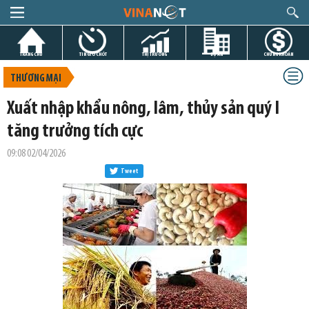
TRANG CHỦ
TIN GIỜ CHÓT
THỊ TRƯỜNG
DỰ ÁN
CHỨNG KHOÁN
THƯƠNG MẠI
Xuất nhập khẩu nông, lâm, thủy sản quý I
tăng trưởng tích cực
09:08 02/04/2026
Tweet