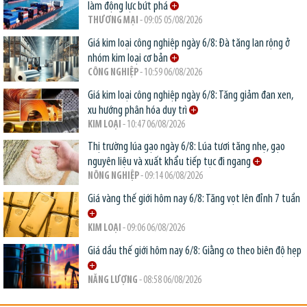
làm động lực bứt phá
THƯƠNG MẠI
- 09:05 05/08/2026
Giá kim loại công nghiệp ngày 6/8: Đà tăng lan rộng ở
nhóm kim loại cơ bản
CÔNG NGHIỆP
- 10:59 06/08/2026
Giá kim loại công nghiệp ngày 6/8: Tăng giảm đan xen,
xu hướng phân hóa duy trì
KIM LOẠI
- 10:47 06/08/2026
Thị trường lúa gạo ngày 6/8: Lúa tươi tăng nhẹ, gạo
nguyên liệu và xuất khẩu tiếp tục đi ngang
NÔNG NGHIỆP
- 09:14 06/08/2026
Giá vàng thế giới hôm nay 6/8: Tăng vọt lên đỉnh 7 tuần
KIM LOẠI
- 09:06 06/08/2026
Giá dầu thế giới hôm nay 6/8: Giằng co theo biên độ hẹp
NĂNG LƯỢNG
- 08:58 06/08/2026