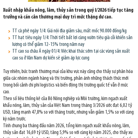
Xuất nhập khẩu nông, lâm, thủy sản trong quý I/2026 tiếp tục tăng
trưởng và cán cân thương mại duy trì mức thặng dư cao.
TT cà phê ngày 1/4: Giá nội địa giảm sâu, mất mốc 90.000 đồng/kg
TT hạt tiêu ngày 1/4: Thời tiết bất lợi cùng vườn tiêu già cỗi khiến sản
lượng có thể giảm 12-15% trong năm nay
TT cao su châu Á ngày 01/4: Việc khai thác sớm tại các vùng sản xuất
cao su ở Vân Nam dự kiến sẽ giảm áp lực cung
Tuy nhiên, bức tranh thương mại của khu vực này cũng cho thấy sự phân hóa
giữa các nhóm ngành hàng và thị trường, phản ánh những thách thức mới
trong bối cảnh chi phí logistics và biến động thị trường quốc tế vẫn ở mức
cao.
Theo số liệu thống kê của Bộ Nông nghiệp và Môi trường, kim ngạch xuất
khẩu nông, lâm, thủy sản của Việt Nam trong tháng 3/2026 ước đạt 6,02 tỷ
USD, tăng mạnh 47,8% so với tháng trước, nhưng vẫn giảm 1,5% so với cùng
kỳ năm trước.
Tính chung ba tháng đầu năm 2026, tổng kim ngạch xuất khẩu nông, lâm,
thủy sản đạt 16,69 tỷ USD, tăng 5,9% so với cùng kỳ năm 2025, cho thấy xu