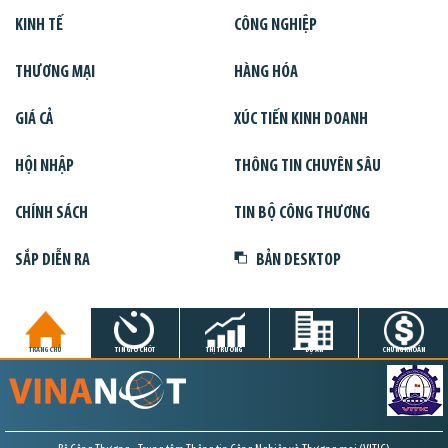
KINH TẾ
CÔNG NGHIỆP
THƯƠNG MẠI
HÀNG HÓA
GIÁ CẢ
XÚC TIẾN KINH DOANH
HỘI NHẬP
THÔNG TIN CHUYÊN SÂU
CHÍNH SÁCH
TIN BỘ CÔNG THƯƠNG
SẮP DIỄN RA
BẢN DESKTOP
TRANG CHỦ
TIN GIỜ CHÓT
THỊ TRƯỜNG
DỰ ÁN
CHỨNG KHOÁN