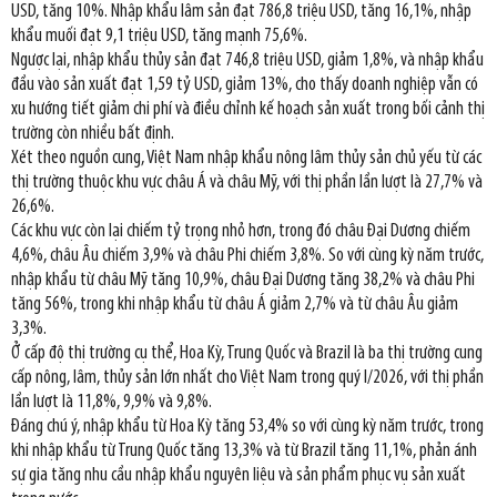
USD, tăng 10%. Nhập khẩu lâm sản đạt 786,8 triệu USD, tăng 16,1%, nhập
khẩu muối đạt 9,1 triệu USD, tăng mạnh 75,6%.
Ngược lại, nhập khẩu thủy sản đạt 746,8 triệu USD, giảm 1,8%, và nhập khẩu
đầu vào sản xuất đạt 1,59 tỷ USD, giảm 13%, cho thấy doanh nghiệp vẫn có
xu hướng tiết giảm chi phí và điều chỉnh kế hoạch sản xuất trong bối cảnh thị
trường còn nhiều bất định.
Xét theo nguồn cung, Việt Nam nhập khẩu nông lâm thủy sản chủ yếu từ các
thị trường thuộc khu vực châu Á và châu Mỹ, với thị phần lần lượt là 27,7% và
26,6%.
Các khu vực còn lại chiếm tỷ trọng nhỏ hơn, trong đó châu Đại Dương chiếm
4,6%, châu Âu chiếm 3,9% và châu Phi chiếm 3,8%. So với cùng kỳ năm trước,
nhập khẩu từ châu Mỹ tăng 10,9%, châu Đại Dương tăng 38,2% và châu Phi
tăng 56%, trong khi nhập khẩu từ châu Á giảm 2,7% và từ châu Âu giảm
3,3%.
Ở cấp độ thị trường cụ thể, Hoa Kỳ, Trung Quốc và Brazil là ba thị trường cung
cấp nông, lâm, thủy sản lớn nhất cho Việt Nam trong quý I/2026, với thị phần
lần lượt là 11,8%, 9,9% và 9,8%.
Đáng chú ý, nhập khẩu từ Hoa Kỳ tăng 53,4% so với cùng kỳ năm trước, trong
khi nhập khẩu từ Trung Quốc tăng 13,3% và từ Brazil tăng 11,1%, phản ánh
sự gia tăng nhu cầu nhập khẩu nguyên liệu và sản phẩm phục vụ sản xuất