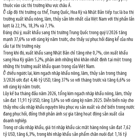
thuộc vào các thị trường khu vực châu Á.
Ở cấp độ thị trường cụ thể, Trung Quốc, Hoa Kỳ và Nhật Bản tiếp tục là ba thị
trường xuất khẩu nông, lâm, thủy sản lớn nhất của Việt Nam với thị phần lần
lượt là 22,1%, 18,3% và 7,1%.
Đáng chú ý, xuất khẩu sang thị trường Trung Quốc trong quý I/2026 tăng
mạnh 37,6% so với cùng kỳ năm trước, cho thấy sự phục hồi đáng kể của nhu
cầu tại thị trường này.
Trong khi đó, xuất khẩu sang Nhật Bản chỉ tăng nhẹ 0,7%, còn xuất khẩu
sang Hoa Kỳ giảm 5,2%, phản ánh những khó khăn nhất định tại một trong
những thị trường xuất khẩu quan trọng của Việt Nam.
Ở chiều ngược lại, kim ngạch nhập khẩu nông, lâm, thủy sản trong tháng
3/2026 ước đạt 4,46 tỷ USD, tăng 37% so với tháng trước và tăng 6,6% so
với cùng kỳ năm trước.
Lũy kế ba tháng đầu năm 2026, tổng kim ngạch nhập khẩu nông, lâm, thủy
sản đạt 11,91 tỷ USD, tăng 3,6% so với cùng kỳ năm 2025. Diễn biến này cho
thấy nhu cầu nhập khẩu nguyên liệu phục vụ sản xuất và chế biến trong nước
đang phục hồi, đồng thời phản ánh sự gia tăng hoạt động sản xuất của
doanh nghiệp.
Trong cơ cấu nhập khẩu, giá trị nhập khẩu các mặt hàng nông sản đạt 7,62
tỷ USD, tăng 6,3%, trong khi nhập khẩu sản phẩm chăn nuôi đạt 1,16 tỷ