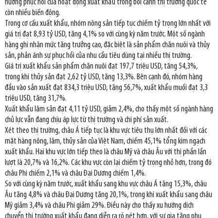
hướng phục hồi của hoạt động xuất khẩu trong bối cảnh thị trường quốc tế
còn nhiều biến động.
Trong cơ cấu xuất khẩu, nhóm nông sản tiếp tục chiếm tỷ trọng lớn nhất với
giá trị đạt 8,93 tỷ USD, tăng 4,1% so với cùng kỳ năm trước. Một số ngành
hàng ghi nhận mức tăng trưởng cao, đặc biệt là sản phẩm chăn nuôi và thủy
sản, phản ánh sự phục hồi của nhu cầu tiêu dùng tại nhiều thị trường.
Giá trị xuất khẩu sản phẩm chăn nuôi đạt 197,7 triệu USD, tăng 54,3%,
trong khi thủy sản đạt 2,62 tỷ USD, tăng 13,3%. Bên cạnh đó, nhóm hàng
đầu vào sản xuất đạt 834,3 triệu USD, tăng 56,7%, xuất khẩu muối đạt 3,3
triệu USD, tăng 31,7%.
Xuất khẩu lâm sản đạt 4,11 tỷ USD, giảm 2,4%, cho thấy một số ngành hàng
chủ lực vẫn đang chịu áp lực từ thị trường và chi phí sản xuất.
Xét theo thị trường, châu Á tiếp tục là khu vực tiêu thụ lớn nhất đối với các
mặt hàng nông, lâm, thủy sản của Việt Nam, chiếm 45,1% tổng kim ngạch
xuất khẩu. Hai khu vực lớn tiếp theo là châu Mỹ và châu Âu với thị phần lần
lượt là 20,7% và 16,2%. Các khu vực còn lại chiếm tỷ trọng nhỏ hơn, trong đó
châu Phi chiếm 2,1% và châu Đại Dương chiếm 1,4%.
So với cùng kỳ năm trước, xuất khẩu sang khu vực châu Á tăng 15,3%, châu
Âu tăng 4,8% và châu Đại Dương tăng 20,1%, trong khi xuất khẩu sang châu
Mỹ giảm 3,4% và châu Phi giảm 29%. Điều này cho thấy xu hướng dịch
chuyển thị trường xuất khẩu đang diễn ra rõ nét hơn, với sự gia tăng phụ