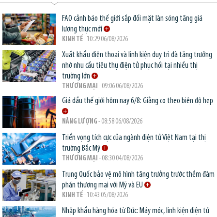
FAO cảnh báo thế giới sắp đối mặt làn sóng tăng giá
lương thực mới
KINH TẾ
- 10:29 06/08/2026
Xuất khẩu điện thoại và linh kiện duy trì đà tăng trưởng
nhờ nhu cầu tiêu thụ điện tử phục hồi tại nhiều thị
trường lớn
THƯƠNG MẠI
- 09:06 06/08/2026
Giá dầu thế giới hôm nay 6/8: Giằng co theo biên độ hẹp
NĂNG LƯỢNG
- 08:58 06/08/2026
Triển vọng tích cực của ngành điện tử Việt Nam tại thị
trường Bắc Mỹ
THƯƠNG MẠI
- 08:30 04/08/2026
Trung Quốc bảo vệ mô hình tăng trưởng trước thềm đàm
phán thương mại với Mỹ và EU
KINH TẾ
- 10:43 05/08/2026
Nhập khẩu hàng hóa từ Đức: Máy móc, linh kiện điện tử