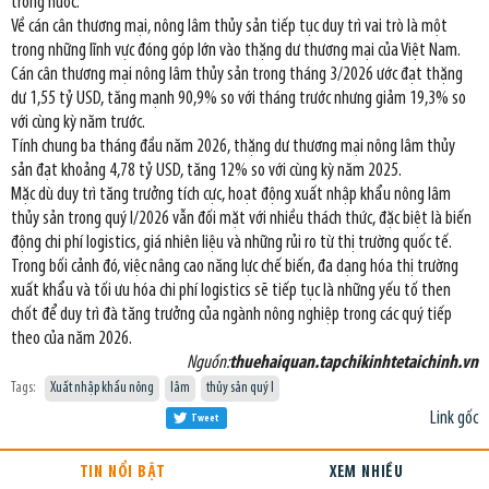
trong nước.
Về cán cân thương mại, nông lâm thủy sản tiếp tục duy trì vai trò là một
trong những lĩnh vực đóng góp lớn vào thặng dư thương mại của Việt Nam.
Cán cân thương mại nông lâm thủy sản trong tháng 3/2026 ước đạt thặng
dư 1,55 tỷ USD, tăng mạnh 90,9% so với tháng trước nhưng giảm 19,3% so
với cùng kỳ năm trước.
Tính chung ba tháng đầu năm 2026, thặng dư thương mại nông lâm thủy
sản đạt khoảng 4,78 tỷ USD, tăng 12% so với cùng kỳ năm 2025.
Mặc dù duy trì tăng trưởng tích cực, hoạt động xuất nhập khẩu nông lâm
thủy sản trong quý I/2026 vẫn đối mặt với nhiều thách thức, đặc biệt là biến
động chi phí logistics, giá nhiên liệu và những rủi ro từ thị trường quốc tế.
Trong bối cảnh đó, việc nâng cao năng lực chế biến, đa dạng hóa thị trường
xuất khẩu và tối ưu hóa chi phí logistics sẽ tiếp tục là những yếu tố then
chốt để duy trì đà tăng trưởng của ngành nông nghiệp trong các quý tiếp
theo của năm 2026.
Nguồn:
thuehaiquan.tapchikinhtetaichinh.vn
Tags:
Xuất nhập khẩu nông
lâm
thủy sản quý I
Link gốc
Tweet
TIN NỔI BẬT
XEM NHIỀU