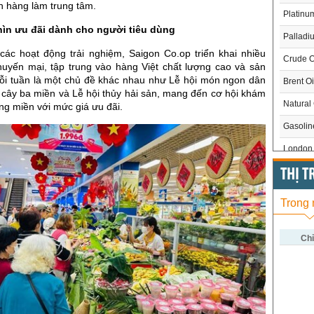
h hàng làm trung tâm.
Platinu
ìn ưu đãi dành cho người tiêu dùng
Palladi
các hoạt động trải nghiệm, Saigon Co.op triển khai nhiều
Crude O
huyến mại, tập trung vào hàng Việt chất lượng cao và sản
 tuần là một chủ đề khác nhau như Lễ hội món ngon dân
Brent Oi
ái cây ba miền và Lễ hội thủy hải sản, mang đến cơ hội khám
Natural
g miền với mức giá ưu đãi.
Gasoli
London 
US Whe
THỊ 
US Cor
Trong
US Soy
US Coff
Chỉ
US Sug
US Cott
London