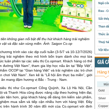
Ngũ cố
Rau - C
Sắt thé
Than đ
Thức ăn
tiên không gian nổi bật để thu hút khách hàng trải nghiệm
Thuỷ hả
n vật và đặc sản vùng miền. Ảnh: Saigon Co.op
Vật liệ
hương trình vào các dịp cuối tuần (3-5/7 và 10-12/7/2026)
động trải nghiệm theo mô hình bốn trạm dành cho mọi lứa
hức luân phiên tại các siêu thị Co.opmart. Khách hàng có thể
GIÁ C
on đường Việt Nam”, tham gia lớp học nấu ăn tại “Bếp Việt”,
hẩm OCOP tại “Gian hàng Việt” và trải nghiệm các trò chơi
Hàng 
ân chơi Việt Nam”. Xen kẽ là “Lễ hội ẩm thực ba miền”, giới
n ăn mang đậm hương vị Bắc - Trung - Nam.
Mặt
 siêu thị như Co.opmart Cống Quỳnh, Xa Lộ Hà Nội, Cần
Gold
ội và Thanh Hóa cũng được nâng cấp theo hướng hiện đại,
huận tiện hơn, giúp khách hàng dễ dàng tìm kiếm sản phẩm,
Silver
nghiệm mua sắm và tiếp cận nhiều hơn với hàng Việt. Đây
Copper
c trên hành trình 30 năm đổi mới của Co.opmart với định