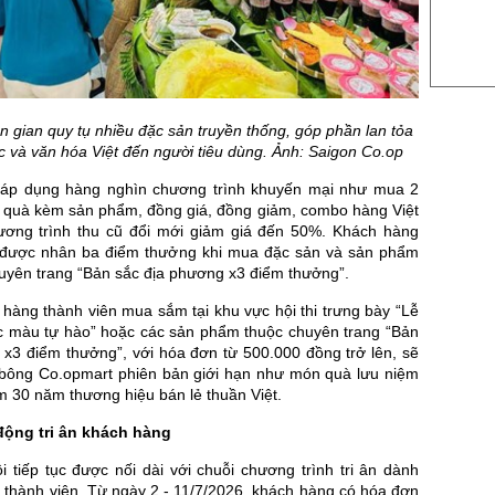
US Coc
Rough 
Nguồn Fi
n gian quy tụ nhiều đặc sản truyền thống, góp phần lan tỏa
ực và văn hóa Việt đến người tiêu dùng. Ảnh: Saigon Co.op
 áp dụng hàng nghìn chương trình khuyến mại như mua 2
ng quà kèm sản phẩm, đồng giá, đồng giảm, combo hàng Việt
hương trình thu cũ đổi mới giảm giá đến 50%. Khách hàng
 được nhân ba điểm thưởng khi mua đặc sản và sản phẩm
yên trang “Bản sắc địa phương x3 điểm thưởng”.
 hàng thành viên mua sắm tại khu vực hội thi trưng bày “Lễ
sắc màu tự hào” hoặc các sản phẩm thuộc chuyên trang “Bản
 x3 điểm thưởng”, với hóa đơn từ 500.000 đồng trở lên, sẽ
bông Co.opmart phiên bản giới hạn như món quà lưu niệm
m 30 năm thương hiệu bán lẻ thuần Việt.
động tri ân khách hàng
i tiếp tục được nối dài với chuỗi chương trình tri ân dành
 thành viên. Từ ngày 2 - 11/7/2026, khách hàng có hóa đơn