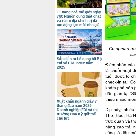
TT hàng hoá thế giới ngày
7/8: Nguồn cung thắt chặt
và rủi ro địa chính trị đã
tạo động lực mới cho giá
Co.opmart ưu 
sả
Sắp diễn ra Lễ công bố Bộ
chỉ số FTA Index năm
Điểm nhấn của c
2025
là chuỗi hoạt 
tuổi, được tổ c
check-in tại “C
khám phá sản p
dân gian tại “S
thiệu nhiều mó
Xuất khẩu ngành giấy 7
tháng đầu năm 2026 -
Dịp này, nhiều
Doanh nghiệp FDI và thị
trường Hoa Kỳ giữ thế
Thơ, Huế, Hà N
chủ lực
trực quan và t
nâng cao trải 
cũng là dấu mố