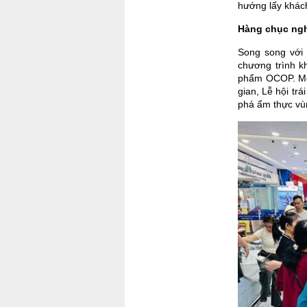
hướng lấy khác
Hàng chục ngh
Song song với 
chương trình k
phẩm OCOP. Mỗi
gian, Lễ hội tr
phá ẩm thực vùn