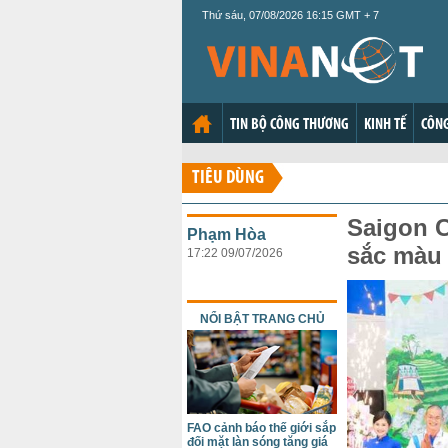
Thứ sáu, 07/08/2026 16:15 GMT + 7
TIN BỘ CÔNG THƯƠNG
KINH TẾ
CÔNG
TIÊU DÙNG
Saigon Co
Phạm Hòa
sắc màu 
17:22 09/07/2026
NỔI BẬT TRANG CHỦ
FAO cảnh báo thế giới sắp
đối mặt làn sóng tăng giá