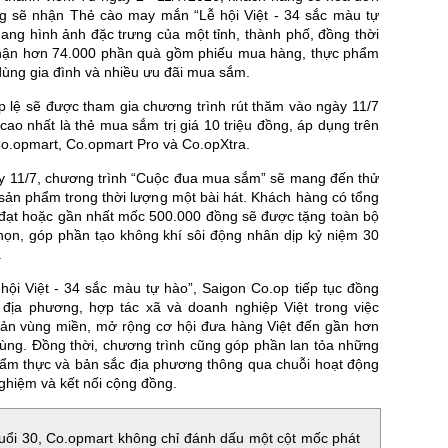
g sẽ nhận Thẻ cào may mắn “Lễ hội Việt - 34 sắc màu tự
ang hình ảnh đặc trưng của một tỉnh, thành phố, đồng thời
hận hơn 74.000 phần quà gồm phiếu mua hàng, thực phẩm
dùng gia đình và nhiều ưu đãi mua sắm.
p lệ sẽ được tham gia chương trình rút thăm vào ngày 11/7
 cao nhất là thẻ mua sắm trị giá 10 triệu đồng, áp dụng trên
Co.opmart, Co.opmart Pro và Co.opXtra.
y 11/7, chương trình “Cuộc đua mua sắm” sẽ mang đến thử
sản phẩm trong thời lượng một bài hát. Khách hàng có tổng
g đạt hoặc gần nhất mốc 500.000 đồng sẽ được tặng toàn bộ
ọn, góp phần tạo không khí sôi động nhân dịp kỷ niệm 30
.
hội Việt - 34 sắc màu tự hào”, Saigon Co.op tiếp tục đồng
địa phương, hợp tác xã và doanh nghiệp Việt trong việc
ản vùng miền, mở rộng cơ hội đưa hàng Việt đến gần hơn
dùng. Đồng thời, chương trình cũng góp phần lan tỏa những
, ẩm thực và bản sắc địa phương thông qua chuỗi hoạt động
ghiệm và kết nối cộng đồng.
uổi 30, Co.opmart không chỉ đánh dấu một cột mốc phát