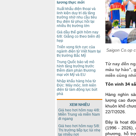
lương thực mới
Xuất khẩu điện thoại và
linh kiện duy trì đà tăng
trưởng nhờ nhu cầu tiêu
thụ điện tử phục hồi tại
nhiều thị trường lớn
Giá dầu thế giới hôm nay
6/8: Giằng co theo biên độ
hẹp
Triển vọng tích cực của
Saigon Co.op cù
ngành điện tử Việt Nam tại
thị trường Bắc Mỹ
Trung Quốc bảo vệ mô
Từ nay đến ngà
hình tăng trưởng trước
màu tự hào”, 
thềm đàm phán thương
mại với Mỹ và EU
miền cùng nhiề
Nhập khẩu hàng hóa từ
Tôn vinh 34 s
Đức: Máy móc, linh kiện
điện tử làm động lực bứt
phá
Hàng nghìn sả
lượng cao được
XEM NHIỀU
khuôn khổ chươn
Giá heo hơi hôm nay 4/8:
22/7/2026.
Miền Trung và miền Nam
đi ngang
Đây là hoạt độ
Giá heo hơi hôm nay 5/8:
(1996 - 2026), 
Thị trường tiếp tục lùi nhẹ
phương, hỗ trợ
tại nhiều nơi