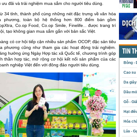
 ưu đãi và trải nghiệm mua sắm cho người tiêu dùng.
ừ 34 tỉnh, thành phố cùng những nét đặc trưng về văn hóa
ịa phương, toàn bộ hệ thống hơn 800 điểm bán gồm
pXtra, Co.op Food, Co.op Smile, Finelife... được trang trí
hội, tạo không gian mua sắm gắn với bản sắc Việt.
hàng có cơ hội tiếp cận nhiều sản phẩm OCOP, đặc sản tiêu
ịa phương cũng như tham gia các hoạt động trải nghiệm.
TIN T
tháng hưởng ứng Ngày Hợp tác xã Quốc tế, chương trình góp
inh thần hợp tác, mở rộng cơ hội kết nối sản phẩm của các
Bông - 
oanh nghiệp Việt đến với đông đảo người tiêu dùng.
Cao su
Da giày
Dầu mỏ 
Gỗ - Gi
Hạt điề
Hóa chấ
Lúa - G