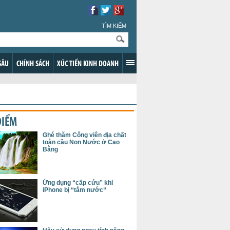
TÌM KIẾM
SÂU
CHÍNH SÁCH
XÚC TIẾN KINH DOANH
ĐIỂM
Ghé thăm Công viên địa chất
toàn cầu Non Nước ở Cao
Bằng
Ứng dụng “cấp cứu” khi
iPhone bị “tắm nước“