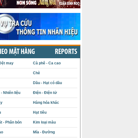
HEO MẶT HÀNG
REPORTS
Dệt may
Cà phê - Ca cao
Chè
Dầu - Hạt có dầu
- Nhiên liệu
Điện - Điện tử
ấy
Hàng hóa khác
u
Hạt tiêu
t - Phân bón
Kim loại màu
ạo
Mía - Đường