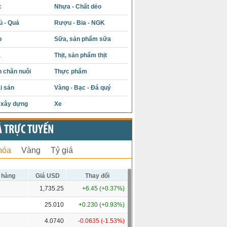
c
Nhựa - Chất dẻo
ủ - Quả
Rượu - Bia - NGK
p
Sữa, sản phẩm sữa
á
Thịt, sản phẩm thịt
 chăn nuôi
Thực phẩm
i sản
Vàng - Bạc - Đá quý
u xây dựng
Xe
Ả TRỰC TUYẾN
hóa
Vàng
Tỷ giá
 hàng
Giá USD
Thay đổi
1,735.25
+6.45 (+0.37%)
25.010
+0.230 (+0.93%)
4.0740
-0.0635 (-1.53%)