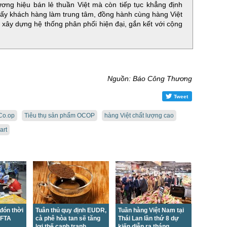
ương hiệu bán lẻ thuần Việt mà còn tiếp tục khẳng định
lấy khách hàng làm trung tâm, đồng hành cùng hàng Việt
xây dựng hệ thống phân phối hiện đại, gắn kết với cộng
Nguồn: Báo Công Thương
Tweet
Co.op
Tiêu thụ sản phẩm OCOP
hàng Việt chất lượng cao
art
đón thời
Tuân thủ quy định EUDR,
Tuần hàng Việt Nam tại
EFTA
cà phê hòa tan sẽ tăng
Thái Lan lần thứ 8 dự
lợi thế cạnh tranh
kiến diễn ra tháng