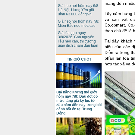
mang đến nhiều
Giá heo hơi hôm nay 6/8:
Hà Nội, Hưng Yên giữ
Lấy cảm hứng t
đỉnh 63.000 đồng/kg
và sản vật đ
Giá heo hơi hôm nay 7/8:
Co.opmart, Co.o
Miền Bắc neo mức cao
theo chủ đề lễ 
Giá lúa gạo ngày
3/8/2026: Gạo nguyên
Tại đây, khách 
liệu neo cao, thị trường
giao dịch chậm đầu tuần
biểu của các đ
Diễn ra trong 
phần lan tỏa t
TIN GIỜ CHÓT
hợp tác xã và d
Giá năng lượng thế giới
hôm nay 7/8: Dầu đốt có
mức tăng giá kỷ lục từ
đầu năm đến nay trong bối
cảnh bất ổn tại Trung
Đông