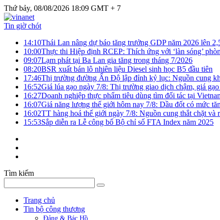
Thứ bảy, 08/08/2026 18:09 GMT + 7
Tin giờ chót
14:10
Thái Lan nâng dự báo tăng trưởng GDP năm 2026 lên 2
10:00
Thực thi Hiệp định RCEP: Thích ứng với ‘làn sóng’ phò
09:07
Lạm phát tại Ba Lan gia tăng trong tháng 7/2026
08:20
BSR xuất bán lô nhiên liệu Diesel sinh học B5 đầu tiên
17:46
Thị trường đường Ấn Độ lập đỉnh kỷ lục: Nguồn cung kha
16:52
Giá lúa gạo ngày 7/8: Thị trường giao dịch chậm, giá gạo
16:27
Doanh nghiệp thực phẩm tiêu dùng tìm đối tác tại Vietna
16:07
Giá năng lượng thế giới hôm nay 7/8: Dầu đốt có mức tăn
16:02
TT hàng hoá thế giới ngày 7/8: Nguồn cung thắt chặt và rủ
15:53
Sắp diễn ra Lễ công bố Bộ chỉ số FTA Index năm 2025
Tìm kiếm
Trang chủ
Tin bộ công thương
Đảng & Bác Hồ