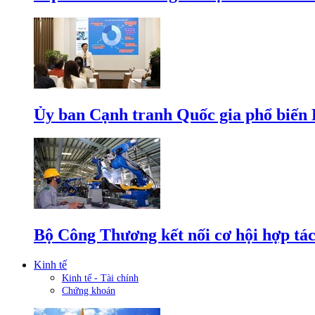
Ủy ban Cạnh tranh Quốc gia phổ biến L
Bộ Công Thương kết nối cơ hội hợp tác
Kinh tế
Kinh tế - Tài chính
Chứng khoán