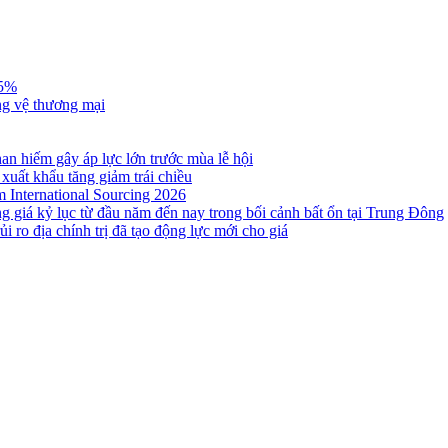
,5%
ng vệ thương mại
n hiếm gây áp lực lớn trước mùa lễ hội
 xuất khẩu tăng giảm trái chiều
m International Sourcing 2026
g giá kỷ lục từ đầu năm đến nay trong bối cảnh bất ổn tại Trung Đông
i ro địa chính trị đã tạo động lực mới cho giá