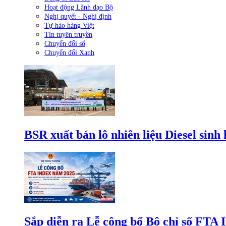
Hoạt động Lãnh đạo Bộ
Nghị quyết - Nghị định
Tự hào hàng Việt
Tin tuyên truyền
Chuyển đổi số
Chuyển đổi Xanh
BSR xuất bán lô nhiên liệu Diesel sinh
Sắp diễn ra Lễ công bố Bộ chỉ số FTA