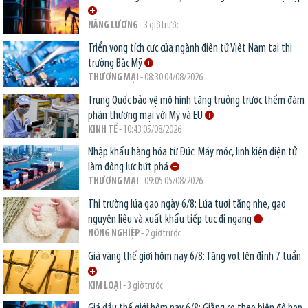
NĂNG LƯỢNG
- 3 giờ trước
Triển vọng tích cực của ngành điện tử Việt Nam tại thị
trường Bắc Mỹ
THƯƠNG MẠI
- 08:30 04/08/2026
Trung Quốc bảo vệ mô hình tăng trưởng trước thềm đàm
phán thương mại với Mỹ và EU
KINH TẾ
- 10:43 05/08/2026
Nhập khẩu hàng hóa từ Đức: Máy móc, linh kiện điện tử
làm động lực bứt phá
THƯƠNG MẠI
- 09:05 05/08/2026
Thị trường lúa gạo ngày 6/8: Lúa tươi tăng nhẹ, gạo
nguyên liệu và xuất khẩu tiếp tục đi ngang
NÔNG NGHIỆP
- 2 giờ trước
Giá vàng thế giới hôm nay 6/8: Tăng vọt lên đỉnh 7 tuần
KIM LOẠI
- 3 giờ trước