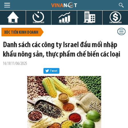
TRANG CHỦ
TIN GIỜ CHÓT
THỊ TRƯỜNG
DỰ ÁN
CHỨNG KHOÁN
XÚC TIẾN KINH DOANH
Danh sách các công ty Israel đầu mối nhập
khẩu nông sản, thực phẩm chế biến các loại
16:18 11/06/2025
Tweet