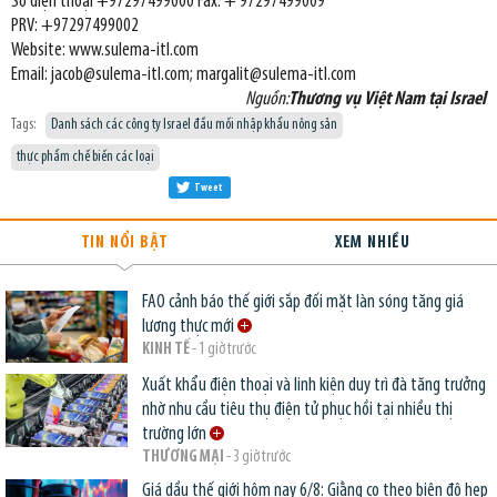
Số điện thoại +97297499000 Fax: + 97297499009
PRV: +97297499002
Website: www.sulema-itl.com
Email: jacob@sulema-itl.com; margalit@sulema-itl.com
Nguồn:
Thương vụ Việt Nam tại Israel
Tags:
Danh sách các công ty Israel đầu mối nhập khẩu nông sản
thực phẩm chế biến các loại
Tweet
TIN NỔI BẬT
XEM NHIỀU
FAO cảnh báo thế giới sắp đối mặt làn sóng tăng giá
lương thực mới
KINH TẾ
- 1 giờ trước
Xuất khẩu điện thoại và linh kiện duy trì đà tăng trưởng
nhờ nhu cầu tiêu thụ điện tử phục hồi tại nhiều thị
trường lớn
THƯƠNG MẠI
- 3 giờ trước
Giá dầu thế giới hôm nay 6/8: Giằng co theo biên độ hẹp