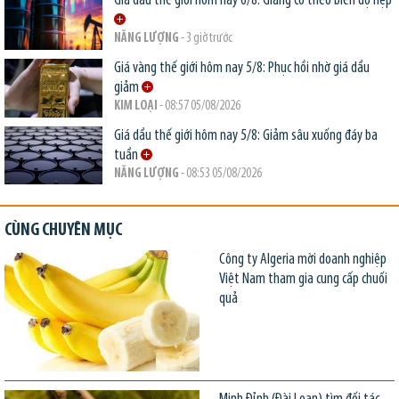
Giá dầu thế giới hôm nay 6/8: Giằng co theo biên độ hẹp
NĂNG LƯỢNG
- 3 giờ trước
Giá vàng thế giới hôm nay 5/8: Phục hồi nhờ giá dầu
giảm
KIM LOẠI
- 08:57 05/08/2026
Giá dầu thế giới hôm nay 5/8: Giảm sâu xuống đáy ba
tuần
NĂNG LƯỢNG
- 08:53 05/08/2026
CÙNG CHUYÊN MỤC
Công ty Algeria mời doanh nghiệp
Việt Nam tham gia cung cấp chuối
quả