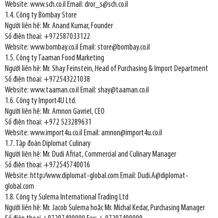
Website: www.sch.co.il Email: dror_s@sch.co.il
1.4. Công ty Bombay Store
Người liên hệ: Mr. Anand Kumar, Founder
Số điện thoại: +972587033122
Website: www.bombay.co.il Email: store@bombay.co.il
1.5. Công ty Taaman Food Marketing
Người liên hệ: Mr. Shay Feinstein, Head of Purchasing & Import Department
Số điện thoại: +972543221038
Website: www.taaman.co.il Email: shay@taaman.co.il
1.6. Công ty Import4U Ltd.
Người liên hệ: Mr. Amnon Gavriel, CEO
Số điện thoại: +972 523289631
Website: www.import4u.co.il Email: amnon@import4u.co.il
1.7. Tập đoàn Diplomat Culinary
Người liên hệ: Mr. Dudi Afriat, Commercial and Culinary Manager
Số điện thoại: +972545740016
Website: http:⁄⁄www.diplomat-global.com Email: Dudi.A@diplomat-
global.com
1.8. Công ty Sulema International Trading Ltd
Người liên hệ: Mr. Jacob Sulema hoặc Mr. Michal Kedar, Purchasing Manager