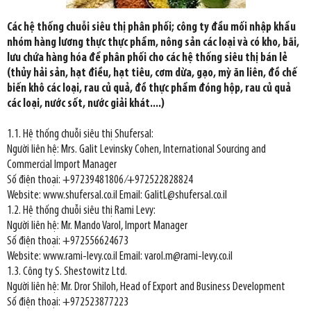
Các hệ thống chuỗi siêu thị phân phối; công ty đầu mối nhập khẩu
nhóm hàng lương thực thực phẩm, nông sản các loại và có kho, bãi,
lưu chứa hàng hóa để phân phối cho các hệ thống siêu thị bán lẻ
(thủy hải sản, hạt điều, hạt tiêu, cơm dừa, gạo, mỳ ăn liên, đồ chế
biến khô các loại, rau củ quả, đồ thực phẩm đóng hộp, rau củ quả
các loại, nước sốt, nước giải khát....)
1.1. Hệ thống chuỗi siêu thị Shufersal:
Người liên hệ: Mrs. Galit Levinsky Cohen, International Sourcing and
Commercial Import Manager
Số điện thoại: +97239481806 ⁄+972522828824
Website: www.shufersal.co.il Email: GalitL@shufersal.co.il
1.2. Hệ thống chuỗi siêu thị Rami Levy:
Người liên hệ: Mr. Mando Varol, Import Manager
Số điện thoại: +972556624673
Website: www.rami-levy.co.il Email: varol.m@rami-levy.co.il
1.3. Công ty S. Shestowitz Ltd.
Người liên hệ: Mr. Dror Shiloh, Head of Export and Business Development
Số điện thoại: +972523877223